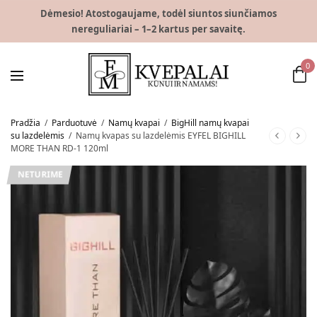
Dėmesio! Atostogaujame, todėl siuntos siunčiamos
nereguliariai – 1–2 kartus per savaitę.
0
Pradžia
/
Parduotuvė
/
Namų kvapai
/
BigHill namų kvapai
su lazdelėmis
/
Namų kvapas su lazdelėmis EYFEL BIGHILL
MORE THAN RD-1 120ml
NETURIME