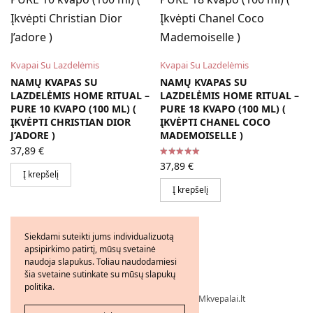
Kvapai Su Lazdelėmis
Kvapai Su Lazdelėmis
NAMŲ KVAPAS SU
NAMŲ KVAPAS SU
LAZDELĖMIS HOME RITUAL –
LAZDELĖMIS HOME RITUAL –
PURE 10 KVAPO (100 ML) (
PURE 18 KVAPO (100 ML) (
ĮKVĖPTI CHRISTIAN DIOR
ĮKVĖPTI CHANEL COCO
J’ADORE )
MADEMOISELLE )
37,89
€
37,89
€
Į krepšelį
Į krepšelį
Siekdami suteikti jums individualizuotą
apsipirkimo patirtį, mūsų svetainė
naudoja slapukus. Toliau naudodamiesi
šia svetaine sutinkate su mūsų slapukų
politika.
Visos teisės saugomos © 2026 - FMkvepalai.lt