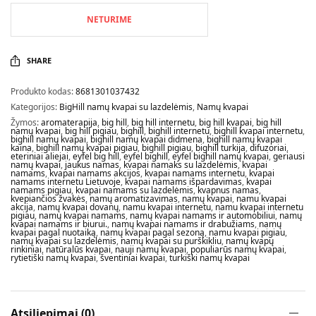
NETURIME
SHARE
Produkto kodas:
8681301037432
Kategorijos:
BigHill namų kvapai su lazdelėmis
,
Namų kvapai
Žymos:
aromaterapija
,
big hill
,
big hill internetu
,
big hill kvapai
,
big hill
namų kvapai
,
big hill pigiau
,
bighill
,
bighill internetu
,
bighill kvapai internetu
,
bighill namų kvapai
,
bighill namų kvapai didmena
,
bighill namų kvapai
kaina
,
bighill namų kvapai pigiau
,
bighill pigiau
,
bighill turkija
,
difuzoriai
,
eteriniai aliejai
,
eyfel big hill
,
eyfel bighill
,
eyfel bighill namų kvapai
,
geriausi
namų kvapai
,
jaukus namas
,
kvapai namaks su lazdelėmis
,
kvapai
namams
,
kvapai namams akcijos
,
kvapai namams internetu
,
kvapai
namams internetu Lietuvoje
,
kvapai namams išpardavimas
,
kvapai
namams pigiau
,
kvapai namams su lazdelėmis
,
kvapnus namas
,
kvepiančios žvakės
,
namų aromatizavimas
,
namų kvapai
,
namu kvapai
akcija
,
namų kvapai dovanų
,
namu kvapai internetu
,
namu kvapai internetu
pigiau
,
namų kvapai namams
,
namų kvapai namams ir automobiliui
,
namų
kvapai namams ir biurui.
,
namų kvapai namams ir drabužiams
,
namų
kvapai pagal nuotaiką
,
namų kvapai pagal sezoną
,
namu kvapai pigiau
,
namų kvapai su lazdelėmis
,
namų kvapai su purškikliu
,
namų kvapų
rinkiniai
,
natūralūs kvapai
,
nauji namų kvapai
,
populiarūs namų kvapai
,
rytietiški namų kvapai
,
šventiniai kvapai
,
turkiški namų kvapai
Atsiliepimai (0)