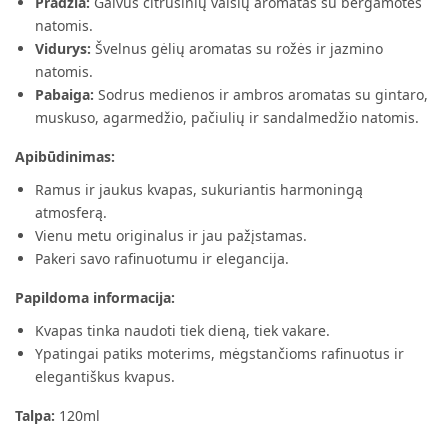
Pradžia:
Gaivus citrusinių vaisių aromatas su bergamotės
10,59 €.
natomis.
Vidurys:
Švelnus gėlių aromatas su rožės ir jazmino
natomis.
Pabaiga:
Sodrus medienos ir ambros aromatas su gintaro,
muskuso, agarmedžio, pačiulių ir sandalmedžio natomis.
Apibūdinimas:
Ramus ir jaukus kvapas, sukuriantis harmoningą
atmosferą.
Vienu metu originalus ir jau pažįstamas.
Pakeri savo rafinuotumu ir elegancija.
Papildoma informacija:
Kvapas tinka naudoti tiek dieną, tiek vakare.
Ypatingai patiks moterims, mėgstančioms rafinuotus ir
elegantiškus kvapus.
Talpa:
120ml