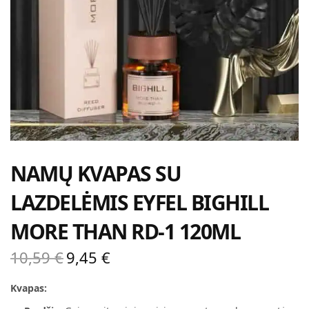
NAMŲ KVAPAS SU
LAZDELĖMIS EYFEL BIGHILL
MORE THAN RD-1 120ML
10,59
€
9,45
€
Original
Current
price
price is:
Kvapas:
was:
9,45 €.