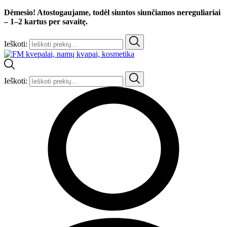
Dėmesio! Atostogaujame, todėl siuntos siunčiamos nereguliariai
– 1–2 kartus per savaitę.
Ieškoti:
Ieškoti: