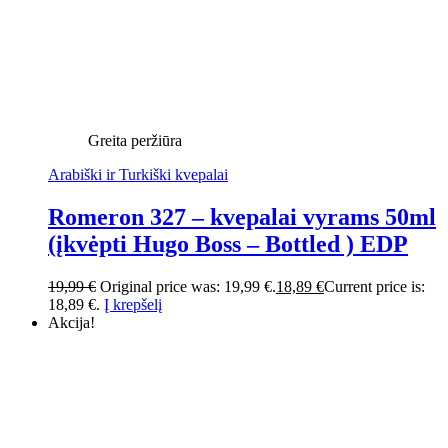
Greita peržiūra
Arabiški ir Turkiški kvepalai
Romeron 327 – kvepalai vyrams 50ml
(įkvėpti Hugo Boss – Bottled ) EDP
19,99
€
Original price was: 19,99 €.
18,89
€
Current price is:
18,89 €.
Į krepšelį
Akcija!