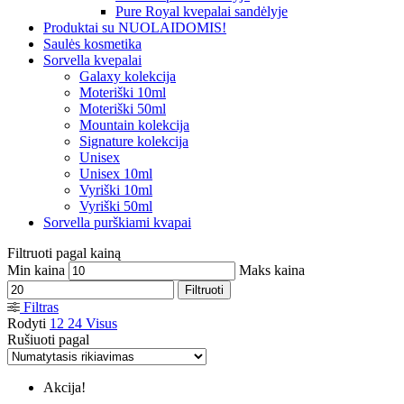
Pure Royal kvepalai sandėlyje
Produktai su NUOLAIDOMIS!
Saulės kosmetika
Sorvella kvepalai
Galaxy kolekcija
Moteriški 10ml
Moteriški 50ml
Mountain kolekcija
Signature kolekcija
Unisex
Unisex 10ml
Vyriški 10ml
Vyriški 50ml
Sorvella purškiami kvapai
Filtruoti pagal kainą
Min kaina
Maks kaina
Filtruoti
Filtras
Rodyti
12
24
Visus
Rušiuoti pagal
Akcija!