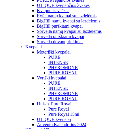
PURE kvepančios žvakės
UTIQUE kvepančios žvakės
Kvapnusis vaškas
Eyfel namų kvapai su lazdelėmis
BigHill namų kvapai su lazdelėmis
BigHill purškiami kvapai
Sorvella namų kvapai su lazdelėmis
Sorvella purškiami kvapai
Sorvella dovanų rinkiniai
Kvepalai
Moteriški kvepalai
PURE
INTENSE
PHEROMONE
PURE ROYAL
Vyriški kvepalai
PURE
INTENSE
PHEROMONE
PURE ROYAL
Unisex Pure Royal
Pure Royal
Pure Royal 15ml
UTIQUE kvepalai
Advento Kalendorius 2024