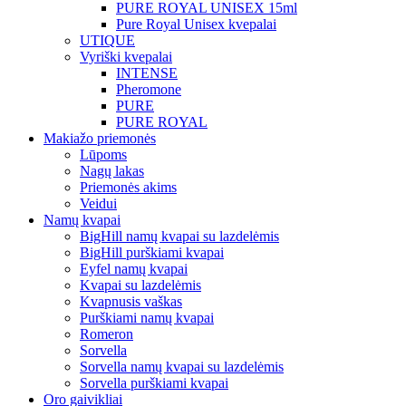
PURE ROYAL UNISEX 15ml
Pure Royal Unisex kvepalai
UTIQUE
Vyriški kvepalai
INTENSE
Pheromone
PURE
PURE ROYAL
Makiažo priemonės
Lūpoms
Nagų lakas
Priemonės akims
Veidui
Namų kvapai
BigHill namų kvapai su lazdelėmis
BigHill purškiami kvapai
Eyfel namų kvapai
Kvapai su lazdelėmis
Kvapnusis vaškas
Purškiami namų kvapai
Romeron
Sorvella
Sorvella namų kvapai su lazdelėmis
Sorvella purškiami kvapai
Oro gaivikliai