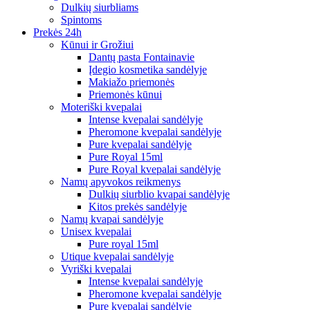
Dulkių siurbliams
Spintoms
Prekės 24h
Kūnui ir Grožiui
Dantų pasta Fontainavie
Įdegio kosmetika sandėlyje
Makiažo priemonės
Priemonės kūnui
Moteriški kvepalai
Intense kvepalai sandėlyje
Pheromone kvepalai sandėlyje
Pure kvepalai sandėlyje
Pure Royal 15ml
Pure Royal kvepalai sandėlyje
Namų apyvokos reikmenys
Dulkių siurblio kvapai sandėlyje
Kitos prekės sandėlyje
Namų kvapai sandėlyje
Unisex kvepalai
Pure royal 15ml
Utique kvepalai sandėlyje
Vyriški kvepalai
Intense kvepalai sandėlyje
Pheromone kvepalai sandėlyje
Pure kvepalai sandėlyje