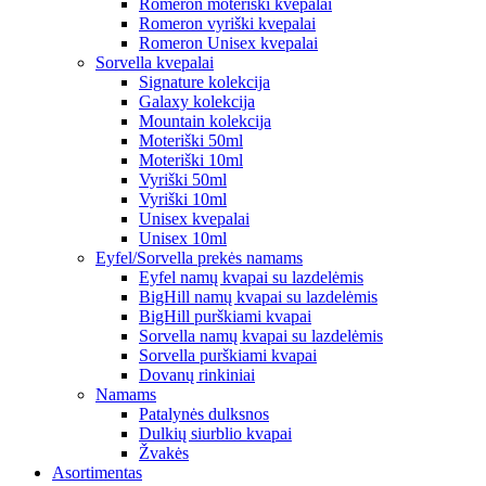
Romeron moteriški kvepalai
Romeron vyriški kvepalai
Romeron Unisex kvepalai
Sorvella kvepalai
Signature kolekcija
Galaxy kolekcija
Mountain kolekcija
Moteriški 50ml
Moteriški 10ml
Vyriški 50ml
Vyriški 10ml
Unisex kvepalai
Unisex 10ml
Eyfel/Sorvella prekės namams
Eyfel namų kvapai su lazdelėmis
BigHill namų kvapai su lazdelėmis
BigHill purškiami kvapai
Sorvella namų kvapai su lazdelėmis
Sorvella purškiami kvapai
Dovanų rinkiniai
Namams
Patalynės dulksnos
Dulkių siurblio kvapai
Žvakės
Asortimentas