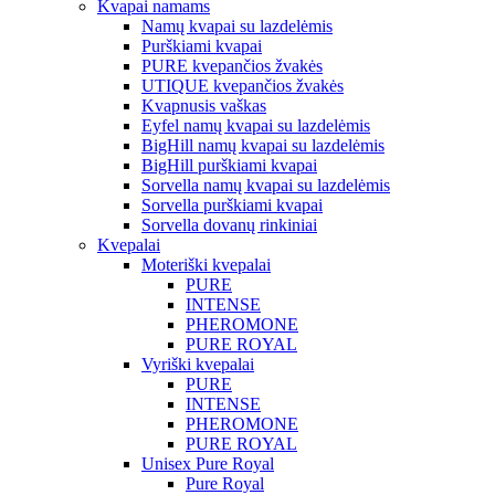
Kvapai namams
Namų kvapai su lazdelėmis
Purškiami kvapai
PURE kvepančios žvakės
UTIQUE kvepančios žvakės
Kvapnusis vaškas
Eyfel namų kvapai su lazdelėmis
BigHill namų kvapai su lazdelėmis
BigHill purškiami kvapai
Sorvella namų kvapai su lazdelėmis
Sorvella purškiami kvapai
Sorvella dovanų rinkiniai
Kvepalai
Moteriški kvepalai
PURE
INTENSE
PHEROMONE
PURE ROYAL
Vyriški kvepalai
PURE
INTENSE
PHEROMONE
PURE ROYAL
Unisex Pure Royal
Pure Royal