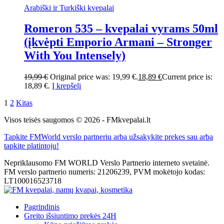
Arabiški ir Turkiški kvepalai
Romeron 535 – kvepalai vyrams 50ml
(įkvėpti Emporio Armani – Stronger
With You Intensely)
19,99
€
Original price was: 19,99 €.
18,89
€
Current price is:
18,89 €.
Į krepšelį
1
2
Kitas
Visos teisės saugomos © 2026 - FMkvepalai.lt
Tapkite FMWorld verslo partneriu arba užsakykite prekes sau arba
tapkite platintoju!
Nepriklausomo FM WORLD Verslo Partnerio interneto svetainė.
FM verslo partnerio numeris: 21206239, PVM mokėtojo kodas:
LT100016523718
Pagrindinis
Greito išsiuntimo prekės 24H