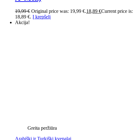
19,99
€
Original price was: 19,99 €.
18,89
€
Current price is:
18,89 €.
Į krepšelį
Akcija!
Greita peržiūra
Arabiški ir Turkiški kvepalai