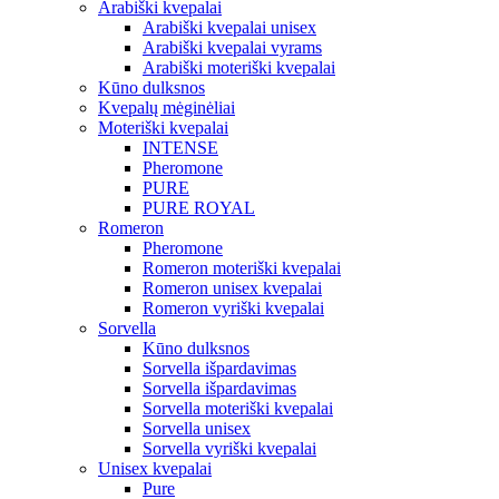
Arabiški kvepalai
Arabiški kvepalai unisex
Arabiški kvepalai vyrams
Arabiški moteriški kvepalai
Kūno dulksnos
Kvepalų mėginėliai
Moteriški kvepalai
INTENSE
Pheromone
PURE
PURE ROYAL
Romeron
Pheromone
Romeron moteriški kvepalai
Romeron unisex kvepalai
Romeron vyriški kvepalai
Sorvella
Kūno dulksnos
Sorvella išpardavimas
Sorvella išpardavimas
Sorvella moteriški kvepalai
Sorvella unisex
Sorvella vyriški kvepalai
Unisex kvepalai
Pure