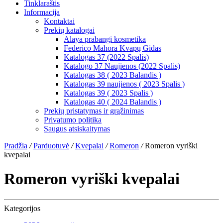
Tinklaraštis
Informacija
Kontaktai
Prekių katalogai
Alaya prabangi kosmetika
Federico Mahora Kvapų Gidas
Katalogas 37 (2022 Spalis)
Katalogo 37 Naujienos (2022 Spalis)
Katalogas 38 ( 2023 Balandis )
Katalogas 39 naujienos ( 2023 Spalis )
Katalogas 39 ( 2023 Spalis )
Katalogas 40 ( 2024 Balandis )
Prekių pristatymas ir grąžinimas
Privatumo politika
Saugus atsiskaitymas
Pradžia
/
Parduotuvė
/
Kvepalai
/
Romeron
/
Romeron vyriški
kvepalai
Romeron vyriški kvepalai
Kategorijos