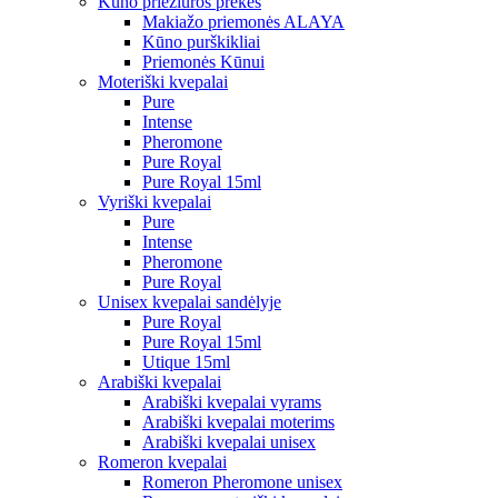
Kūno priežiūros prekės
Makiažo priemonės ALAYA
Kūno purškikliai
Priemonės Kūnui
Moteriški kvepalai
Pure
Intense
Pheromone
Pure Royal
Pure Royal 15ml
Vyriški kvepalai
Pure
Intense
Pheromone
Pure Royal
Unisex kvepalai sandėlyje
Pure Royal
Pure Royal 15ml
Utique 15ml
Arabiški kvepalai
Arabiški kvepalai vyrams
Arabiški kvepalai moterims
Arabiški kvepalai unisex
Romeron kvepalai
Romeron Pheromone unisex