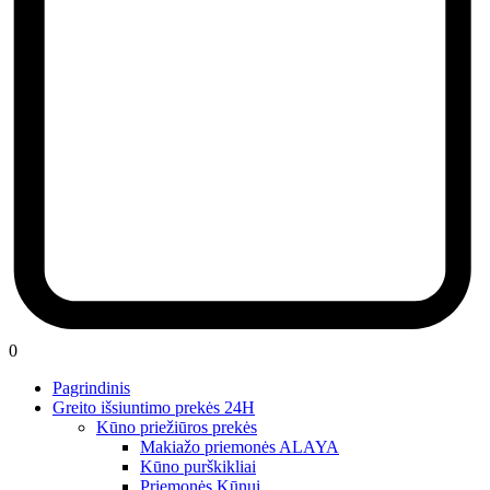
0
Pagrindinis
Greito išsiuntimo prekės 24H
Kūno priežiūros prekės
Makiažo priemonės ALAYA
Kūno purškikliai
Priemonės Kūnui