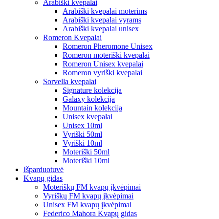
Arabiški kvepalai
Arabiški kvepalai moterims
Arabiški kvepalai vyrams
Arabiški kvepalai unisex
Romeron Kvepalai
Romeron Pheromone Unisex
Romeron moteriški kvepalai
Romeron Unisex kvepalai
Romeron vyriški kvepalai
Sorvella kvepalai
Signature kolekcija
Galaxy kolekcija
Mountain kolekcija
Unisex kvepalai
Unisex 10ml
Vyriški 50ml
Vyriški 10ml
Moteriški 50ml
Moteriški 10ml
Išparduotuvė
Kvapų gidas
Moteriškų FM kvapų įkvėpimai
Vyriškų FM kvapų įkvėpimai
Unisex FM kvapų įkvėpimai
Federico Mahora Kvapų gidas