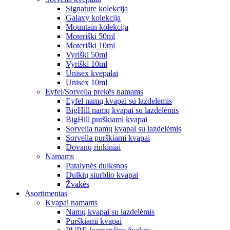
Signature kolekcija
Galaxy kolekcija
Mountain kolekcija
Moteriški 50ml
Moteriški 10ml
Vyriški 50ml
Vyriški 10ml
Unisex kvepalai
Unisex 10ml
Eyfel/Sorvella prekės namams
Eyfel namų kvapai su lazdelėmis
BigHill namų kvapai su lazdelėmis
BigHill purškiami kvapai
Sorvella namų kvapai su lazdelėmis
Sorvella purškiami kvapai
Dovanų rinkiniai
Namams
Patalynės dulksnos
Dulkių siurblio kvapai
Žvakės
Asortimentas
Kvapai namams
Namų kvapai su lazdelėmis
Purškiami kvapai