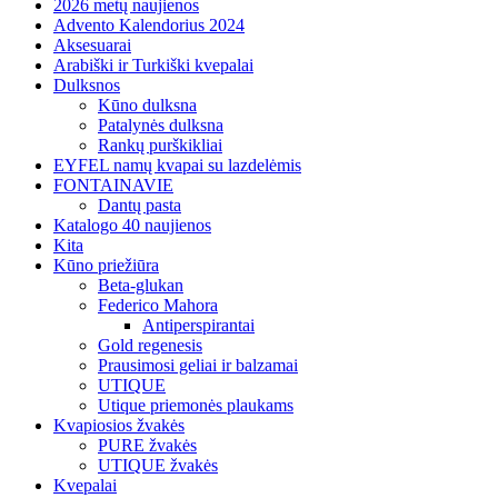
2026 metų naujienos
Advento Kalendorius 2024
Aksesuarai
Arabiški ir Turkiški kvepalai
Dulksnos
Kūno dulksna
Patalynės dulksna
Rankų purškikliai
EYFEL namų kvapai su lazdelėmis
FONTAINAVIE
Dantų pasta
Katalogo 40 naujienos
Kita
Kūno priežiūra
Beta-glukan
Federico Mahora
Antiperspirantai
Gold regenesis
Prausimosi geliai ir balzamai
UTIQUE
Utique priemonės plaukams
Kvapiosios žvakės
PURE žvakės
UTIQUE žvakės
Kvepalai