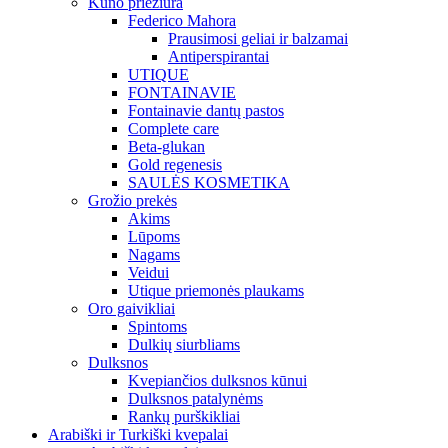
Kūno priežiūra
Federico Mahora
Prausimosi geliai ir balzamai
Antiperspirantai
UTIQUE
FONTAINAVIE
Fontainavie dantų pastos
Complete care
Beta-glukan
Gold regenesis
SAULĖS KOSMETIKA
Grožio prekės
Akims
Lūpoms
Nagams
Veidui
Utique priemonės plaukams
Oro gaivikliai
Spintoms
Dulkių siurbliams
Dulksnos
Kvepiančios dulksnos kūnui
Dulksnos patalynėms
Rankų purškikliai
Arabiški ir Turkiški kvepalai