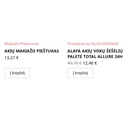
Makiažo Priemonės
Produktai Su NUOLAIDOMIS!
AKIŲ MAKIAŽO PIEŠTUKAS
ALAYA AKIŲ VOKŲ ŠEŠĖLIŲ
PALETĖ TOTAL ALLURE 24H
13,27
€
Original
Current
40,78
€
12,46
€
price
price is:
was:
12,46 €.
Į krepšelį
Į krepšelį
40,78 €.