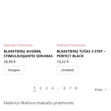
Makiažo Priemonės
Makiažo Priemonės
BLAKSTIENŲ AUGIMĄ
BLAKSTIENŲ TUŠAS 3 STEP –
STIMULIUOJANTIS SERUMAS
PERFECT BLACK
28,99
€
10,22
€
Daugiau
Į krepšelį
1
2
3
4
…
6
7
8
Kitas
Federico Mahora makiažo priemonės