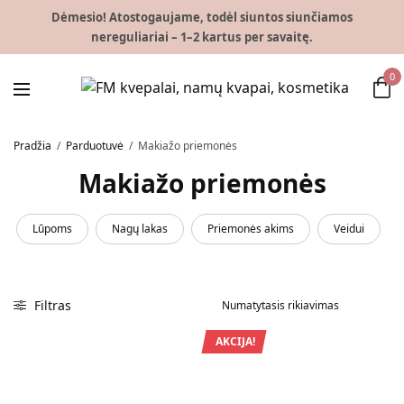
Dėmesio! Atostogaujame, todėl siuntos siunčiamos
nereguliariai – 1–2 kartus per savaitę.
0
Pradžia
/
Parduotuvė
/
Makiažo priemonės
Makiažo priemonės
Lūpoms
Nagų lakas
Priemonės akims
Veidui
Filtras
AKCIJA!