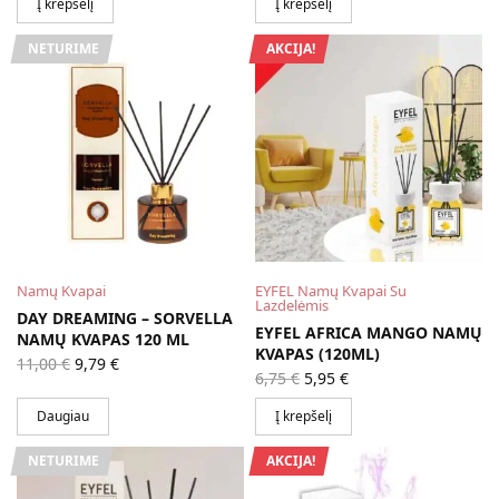
11,00 €.
Į krepšelį
Į krepšelį
NETURIME
AKCIJA!
Namų Kvapai
EYFEL Namų Kvapai Su
Lazdelėmis
DAY DREAMING – SORVELLA
EYFEL AFRICA MANGO NAMŲ
NAMŲ KVAPAS 120 ML
KVAPAS (120ML)
Original
Current
11,00
€
9,79
€
Original
Current
price
price is:
6,75
€
5,95
€
price
price is:
was:
9,79 €.
was:
5,95 €.
11,00 €.
Daugiau
Į krepšelį
6,75 €.
NETURIME
AKCIJA!