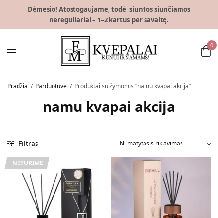
Dėmesio! Atostogaujame, todėl siuntos siunčiamos
nereguliariai – 1–2 kartus per savaitę.
0
Pradžia
/
Parduotuvė
/
Produktai su žymomis “namu kvapai akcija”
namu kvapai akcija
Filtras
NETURIME