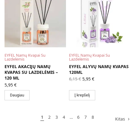
EYFEL Namų Kvapai Su
EYFEL Namų Kvapai Su
Lazdelėmis
Lazdelėmis
EYFEL AKACIJŲ NAMŲ
EYFEL ALYVŲ NAMŲ KVAPAS
KVAPAS SU LAZDELĖMIS –
120ML
120 ML
Original
Current
6,15
€
5,95
€
price
price is:
5,95
€
was:
5,95 €.
6,15 €.
Daugiau
Į krepšelį
1
2
3
4
…
6
7
8
Kitas