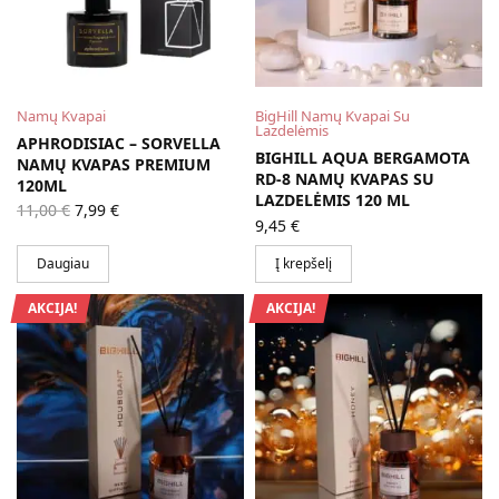
Namų Kvapai
BigHill Namų Kvapai Su
Lazdelėmis
APHRODISIAC – SORVELLA
BIGHILL AQUA BERGAMOTA
NAMŲ KVAPAS PREMIUM
RD-8 NAMŲ KVAPAS SU
120ML
LAZDELĖMIS 120 ML
Original
Current
11,00
€
7,99
€
price
price is:
9,45
€
was:
7,99 €.
11,00 €.
Daugiau
Į krepšelį
AKCIJA!
AKCIJA!