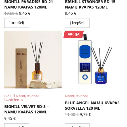
BIGHILL PARADISE RD-21
BIGHILL STRONGER RD-15
NAMŲ KVAPAS 120ML
NAMŲ KVAPAS 120ML
Original
Current
10,59
€
9,45
€
9,45
€
price
price is:
was:
9,45 €.
Į krepšelį
Į krepšelį
10,59 €.
AKCIJA!
BigHill Namų Kvapai Su
Namų Kvapai
Lazdelėmis
BLUE ANGEL NAMŲ KVAPAS
BIGHILL VELVET RD-3 –
SORVELLA 120 ML
NAMŲ KVAPAS 120ML
Original
Current
11,00
€
9,79
€
price
price is:
9,45
€
was:
9,79 €.