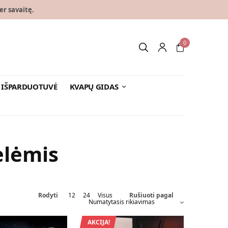
er savaitę.
0
IŠPARDUOTUVĖ
KVAPŲ GIDAS
elėmis
Rodyti
12
24
Visus
Rušiuoti pagal
AKCIJA!