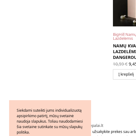
BigHill Namų
Lazdelėmis
NAMŲ KVA
LAZDELĖMI
DANGEROU
Ori
10,59
€
9,4
pri
wa
Į krepšelį
10,
Siekdami suteikti jums individualizuotą
apsipirkimo patirtį, mūsų svetainė
naudoja slapukus. Toliau naudodamiesi
Visos teisės saugomos © 2026 - FMkvepalai.lt
šia svetaine sutinkate su mūsų slapukų
Tapkite FMWorld verslo partneriu arba užsakykite prekes sau arba
politika.