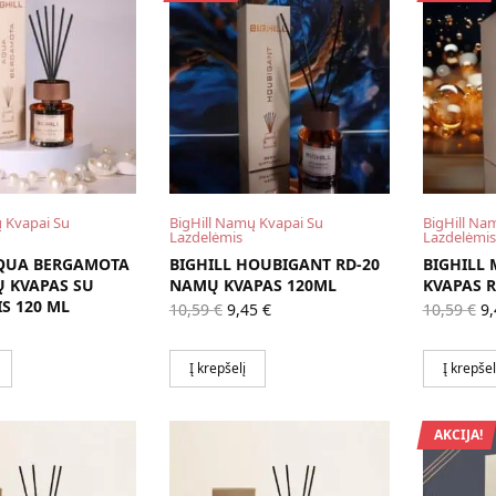
 Kvapai Su
BigHill Namų Kvapai Su
BigHill Na
Lazdelėmis
Lazdelėmis
AQUA BERGAMOTA
BIGHILL HOUBIGANT RD-20
BIGHILL
Ų KVAPAS SU
NAMŲ KVAPAS 120ML
KVAPAS R
S 120 ML
Original
Current
Or
10,59
€
9,45
€
10,59
€
9
price
price is:
pr
was:
9,45 €.
w
10,59 €.
10
Į krepšelį
Į krepšel
AKCIJA!