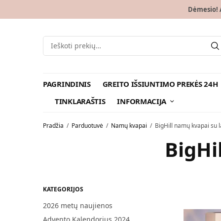
Dėmesio! A
PAGRINDINIS
GREITO IŠSIUNTIMO PREKĖS 24H
TINKLARAŠTIS
INFORMACIJA
Pradžia
/
Parduotuvė
/
Namų kvapai
/
BigHill namų kvapai su 
BigHi
KATEGORIJOS
2026 metų naujienos
Advento Kalendorius 2024