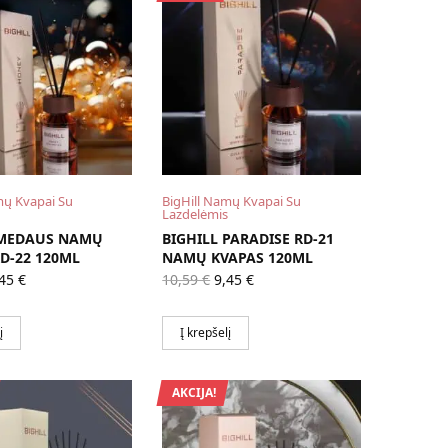
mų Kvapai Su
BigHill Namų Kvapai Su
Lazdelėmis
 MEDAUS NAMŲ
BIGHILL PARADISE RD-21
D-22 120ML
NAMŲ KVAPAS 120ML
iginal
Current
Original
Current
,45
€
10,59
€
9,45
€
ice
price is:
price
price is:
as:
9,45 €.
was:
9,45 €.
,59 €.
10,59 €.
į
Į krepšelį
AKCIJA!