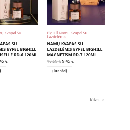
mų Kvapai Su
BigHill Namų Kvapai Su
Lazdelėmis
APAS SU
NAMŲ KVAPAS SU
IS EYFEL BIGHILL
LAZDELĖMIS EYFEL BIGHILL
SELLE RD-6 120ML
MAGNETISM RD-7 120ML
iginal
Current
Original
Current
,45
€
10,59
€
9,45
€
ice
price is:
price
price is:
as:
9,45 €.
was:
9,45 €.
į
Į krepšelį
,59 €.
10,59 €.
Kitas