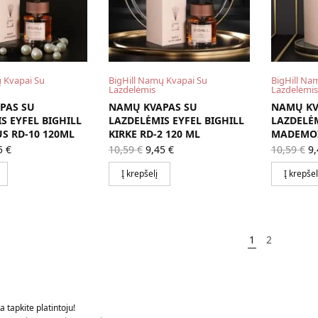
 Kvapai Su
BigHill Namų Kvapai Su
BigHill Na
Lazdelėmis
Lazdelėmis
PAS SU
NAMŲ KVAPAS SU
NAMŲ KV
S EYFEL BIGHILL
LAZDELĖMIS EYFEL BIGHILL
LAZDELĖM
S RD-10 120ML
KIRKE RD-2 120 ML
MADEMOI
ginal
Current
Original
Current
Or
5
€
10,59
€
9,45
€
10,59
€
9
ce
price is:
price
price is:
pr
s:
9,45 €.
was:
9,45 €.
w
Į krepšelį
Į krepšel
59 €.
10,59 €.
10
1
2
 tapkite platintoju!