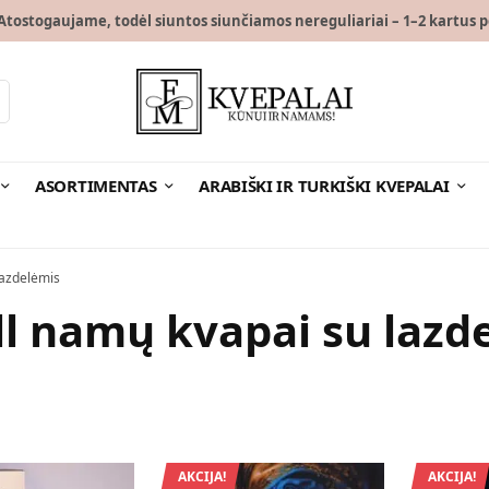
tostogaujame, todėl siuntos siunčiamos nereguliariai – 1–2 kartus p
ASORTIMENTAS
ARABIŠKI IR TURKIŠKI KVEPALAI
lazdelėmis
ll namų kvapai su lazd
AKCIJA!
AKCIJA!