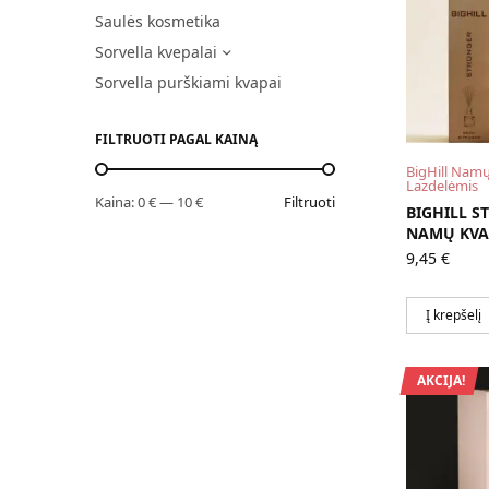
Saulės kosmetika
Sorvella kvepalai
Sorvella purškiami kvapai
FILTRUOTI PAGAL KAINĄ
BigHill Namų
Lazdelėmis
Kaina:
0 €
—
10 €
Filtruoti
BIGHILL S
NAMŲ KVA
9,45
€
Į krepšelį
AKCIJA!