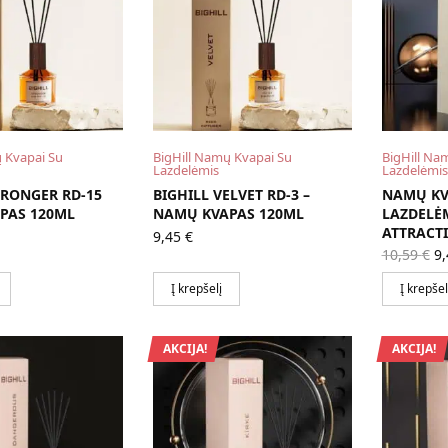
 Kvapai Su
BigHill Namų Kvapai Su
BigHill Na
Lazdelėmis
Lazdelėmis
TRONGER RD-15
BIGHILL VELVET RD-3 –
NAMŲ KV
PAS 120ML
NAMŲ KVAPAS 120ML
LAZDELĖM
ATTRACTI
9,45
€
Or
10,59
€
9
pr
w
Į krepšelį
Į krepšel
10
AKCIJA!
AKCIJA!