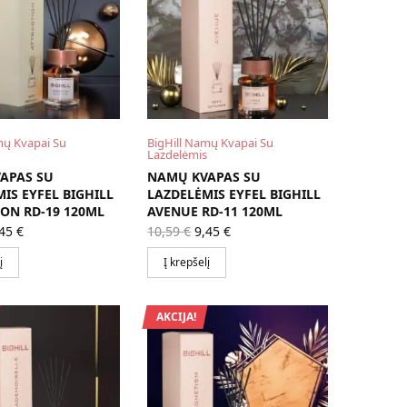
mų Kvapai Su
BigHill Namų Kvapai Su
Lazdelėmis
APAS SU
NAMŲ KVAPAS SU
IS EYFEL BIGHILL
LAZDELĖMIS EYFEL BIGHILL
ON RD-19 120ML
AVENUE RD-11 120ML
iginal
Current
Original
Current
,45
€
10,59
€
9,45
€
ice
price is:
price
price is:
as:
9,45 €.
was:
9,45 €.
į
Į krepšelį
,59 €.
10,59 €.
AKCIJA!