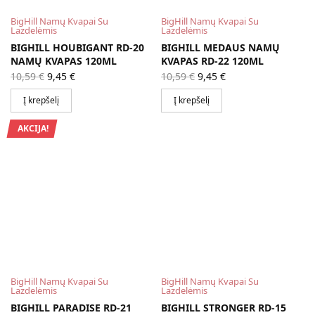
BigHill Namų Kvapai Su
BigHill Namų Kvapai Su
Lazdelėmis
Lazdelėmis
BIGHILL HOUBIGANT RD-20
BIGHILL MEDAUS NAMŲ
NAMŲ KVAPAS 120ML
KVAPAS RD-22 120ML
Original
Current
Original
Current
10,59
€
9,45
€
10,59
€
9,45
€
price
price is:
price
price is:
was:
9,45 €.
was:
9,45 €.
Į krepšelį
Į krepšelį
10,59 €.
10,59 €.
AKCIJA!
BigHill Namų Kvapai Su
BigHill Namų Kvapai Su
Lazdelėmis
Lazdelėmis
BIGHILL PARADISE RD-21
BIGHILL STRONGER RD-15