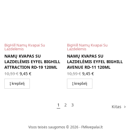
BigHill Namų Kvapai Su
BigHill Namų Kvapai Su
Lazdelėmis
Lazdelėmis
NAMŲ KVAPAS SU
NAMŲ KVAPAS SU
LAZDELĖMIS EYFEL BIGHILL
LAZDELĖMIS EYFEL BIGHILL
ATTRACTION RD-19 120ML
AVENUE RD-11 120ML
Original
Current
Original
Current
10,59
€
9,45
€
10,59
€
9,45
€
price
price is:
price
price is:
was:
9,45 €.
was:
9,45 €.
Į krepšelį
Į krepšelį
10,59 €.
10,59 €.
1
2
3
Kitas
Visos teisės saugomos © 2026 - FMkvepalai.lt