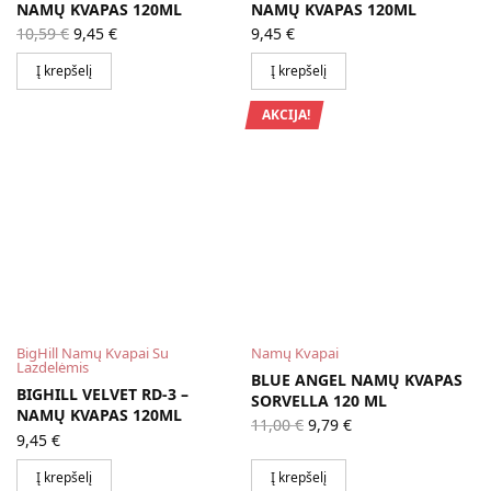
NAMŲ KVAPAS 120ML
NAMŲ KVAPAS 120ML
Original
Current
10,59
€
9,45
€
9,45
€
price
price is:
was:
9,45 €.
Į krepšelį
Į krepšelį
10,59 €.
AKCIJA!
BigHill Namų Kvapai Su
Namų Kvapai
Lazdelėmis
BLUE ANGEL NAMŲ KVAPAS
BIGHILL VELVET RD-3 –
SORVELLA 120 ML
NAMŲ KVAPAS 120ML
Original
Current
11,00
€
9,79
€
price
price is:
9,45
€
was:
9,79 €.
11,00 €.
Į krepšelį
Į krepšelį