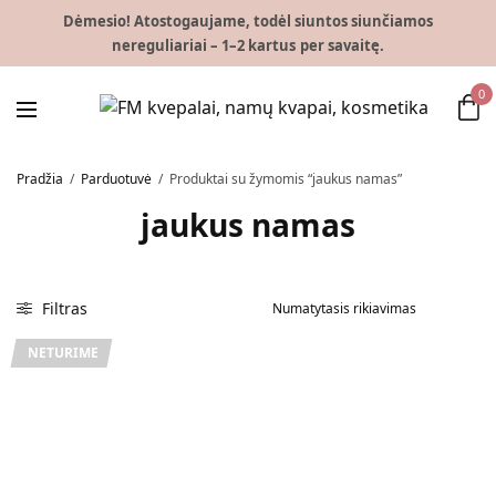
Dėmesio! Atostogaujame, todėl siuntos siunčiamos
nereguliariai – 1–2 kartus per savaitę.
0
Pradžia
/
Parduotuvė
/
Produktai su žymomis “jaukus namas”
jaukus namas
Filtras
NETURIME