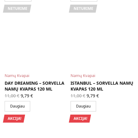
NETURIME
NETURIME
Namų Kvapai
Namų Kvapai
DAY DREAMING – SORVELLA
ISTANBUL – SORVELLA NAMŲ
NAMŲ KVAPAS 120 ML
KVAPAS 120 ML
Original
Current
Original
Current
11,00
€
9,79
€
11,00
€
9,79
€
price
price is:
price
price is:
was:
9,79 €.
was:
9,79 €.
Daugiau
Daugiau
11,00 €.
11,00 €.
AKCIJA!
AKCIJA!