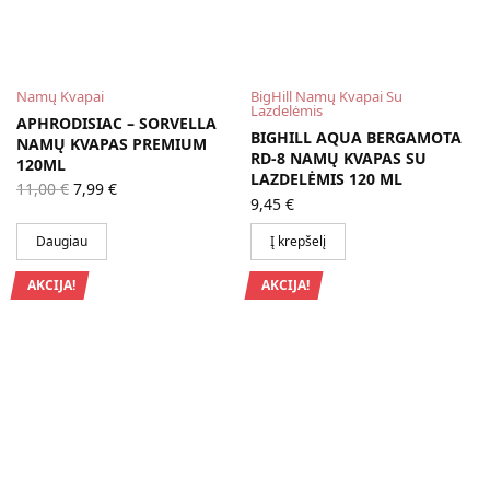
Namų Kvapai
BigHill Namų Kvapai Su
Lazdelėmis
APHRODISIAC – SORVELLA
BIGHILL AQUA BERGAMOTA
NAMŲ KVAPAS PREMIUM
RD-8 NAMŲ KVAPAS SU
120ML
LAZDELĖMIS 120 ML
Original
Current
11,00
€
7,99
€
price
price is:
9,45
€
was:
7,99 €.
11,00 €.
Daugiau
Į krepšelį
AKCIJA!
AKCIJA!