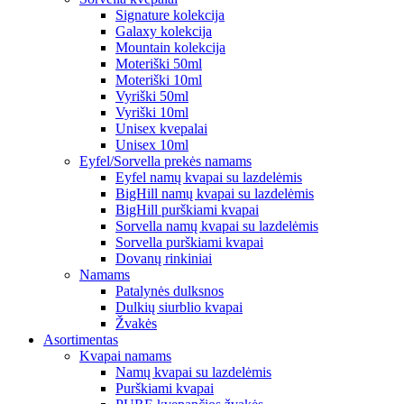
Signature kolekcija
Galaxy kolekcija
Mountain kolekcija
Moteriški 50ml
Moteriški 10ml
Vyriški 50ml
Vyriški 10ml
Unisex kvepalai
Unisex 10ml
Eyfel/Sorvella prekės namams
Eyfel namų kvapai su lazdelėmis
BigHill namų kvapai su lazdelėmis
BigHill purškiami kvapai
Sorvella namų kvapai su lazdelėmis
Sorvella purškiami kvapai
Dovanų rinkiniai
Namams
Patalynės dulksnos
Dulkių siurblio kvapai
Žvakės
Asortimentas
Kvapai namams
Namų kvapai su lazdelėmis
Purškiami kvapai