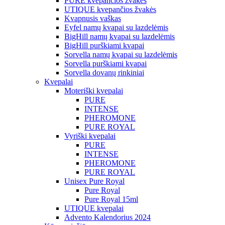
PURE kvepančios žvakės
UTIQUE kvepančios žvakės
Kvapnusis vaškas
Eyfel namų kvapai su lazdelėmis
BigHill namų kvapai su lazdelėmis
BigHill purškiami kvapai
Sorvella namų kvapai su lazdelėmis
Sorvella purškiami kvapai
Sorvella dovanų rinkiniai
Kvepalai
Moteriški kvepalai
PURE
INTENSE
PHEROMONE
PURE ROYAL
Vyriški kvepalai
PURE
INTENSE
PHEROMONE
PURE ROYAL
Unisex Pure Royal
Pure Royal
Pure Royal 15ml
UTIQUE kvepalai
Advento Kalendorius 2024