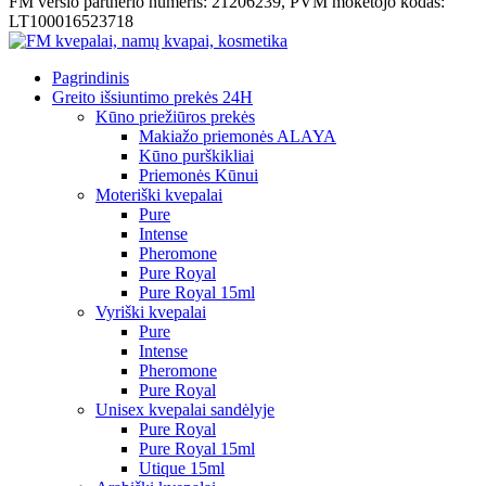
FM verslo partnerio numeris: 21206239, PVM mokėtojo kodas:
LT100016523718
Pagrindinis
Greito išsiuntimo prekės 24H
Kūno priežiūros prekės
Makiažo priemonės ALAYA
Kūno purškikliai
Priemonės Kūnui
Moteriški kvepalai
Pure
Intense
Pheromone
Pure Royal
Pure Royal 15ml
Vyriški kvepalai
Pure
Intense
Pheromone
Pure Royal
Unisex kvepalai sandėlyje
Pure Royal
Pure Royal 15ml
Utique 15ml