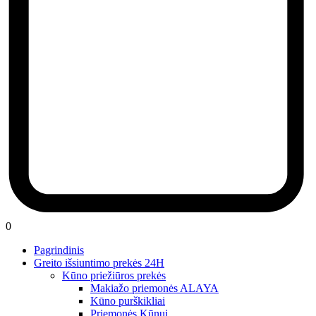
0
Pagrindinis
Greito išsiuntimo prekės 24H
Kūno priežiūros prekės
Makiažo priemonės ALAYA
Kūno purškikliai
Priemonės Kūnui