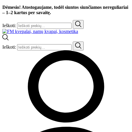
Dėmesio! Atostogaujame, todėl siuntos siunčiamos nereguliariai
– 1–2 kartus per savaitę.
Ieškoti:
Ieškoti: