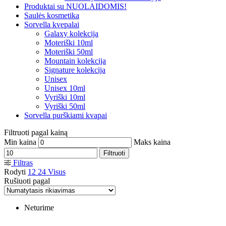
Produktai su NUOLAIDOMIS!
Saulės kosmetika
Sorvella kvepalai
Galaxy kolekcija
Moteriški 10ml
Moteriški 50ml
Mountain kolekcija
Signature kolekcija
Unisex
Unisex 10ml
Vyriški 10ml
Vyriški 50ml
Sorvella purškiami kvapai
Filtruoti pagal kainą
Min kaina
Maks kaina
Filtruoti
Filtras
Rodyti
12
24
Visus
Rušiuoti pagal
Neturime