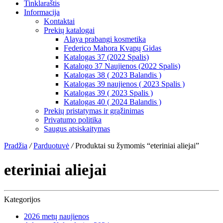
Tinklaraštis
Informacija
Kontaktai
Prekių katalogai
Alaya prabangi kosmetika
Federico Mahora Kvapų Gidas
Katalogas 37 (2022 Spalis)
Katalogo 37 Naujienos (2022 Spalis)
Katalogas 38 ( 2023 Balandis )
Katalogas 39 naujienos ( 2023 Spalis )
Katalogas 39 ( 2023 Spalis )
Katalogas 40 ( 2024 Balandis )
Prekių pristatymas ir grąžinimas
Privatumo politika
Saugus atsiskaitymas
Pradžia
/
Parduotuvė
/
Produktai su žymomis “eteriniai aliejai”
eteriniai aliejai
Kategorijos
2026 metų naujienos