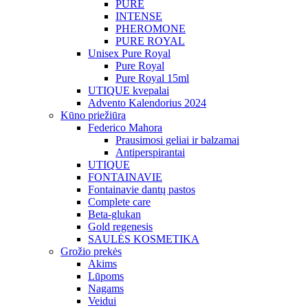
PURE
INTENSE
PHEROMONE
PURE ROYAL
Unisex Pure Royal
Pure Royal
Pure Royal 15ml
UTIQUE kvepalai
Advento Kalendorius 2024
Kūno priežiūra
Federico Mahora
Prausimosi geliai ir balzamai
Antiperspirantai
UTIQUE
FONTAINAVIE
Fontainavie dantų pastos
Complete care
Beta-glukan
Gold regenesis
SAULĖS KOSMETIKA
Grožio prekės
Akims
Lūpoms
Nagams
Veidui