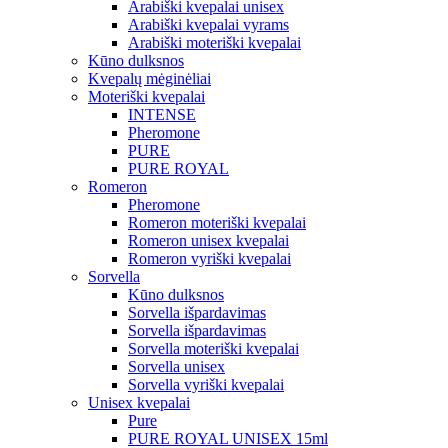
Arabiški kvepalai unisex
Arabiški kvepalai vyrams
Arabiški moteriški kvepalai
Kūno dulksnos
Kvepalų mėginėliai
Moteriški kvepalai
INTENSE
Pheromone
PURE
PURE ROYAL
Romeron
Pheromone
Romeron moteriški kvepalai
Romeron unisex kvepalai
Romeron vyriški kvepalai
Sorvella
Kūno dulksnos
Sorvella išpardavimas
Sorvella išpardavimas
Sorvella moteriški kvepalai
Sorvella unisex
Sorvella vyriški kvepalai
Unisex kvepalai
Pure
PURE ROYAL UNISEX 15ml