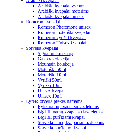
Arabiški kvepalai
Arabiški kvepalai vyrams
Arabiški kvepalai moterims
Arabiški kvepalai unisex
Romeron kvepalai
Romeron Pheromone unisex
Romeron moteriški kvepalai
Romeron vyriški kvepalai
Romeron Unisex kvepalai
Sorvella kvepalai
Signature kolekcija
Galaxy kolekcija
Mountain kolekcija
Moteriški 50ml
Moteriški 10ml
Vyriški 50ml
Vyriški 10ml
Unisex kvepalai
Unisex 10ml
Eyfel/Sorvella prekės namams
Eyfel namų kvapai su lazdelėmis
BigHill namų kvapai su lazdelėmis
BigHill purškiami kvapai
Sorvella namų kvapai su lazdelėmis
Sorvella purškiami kvapai