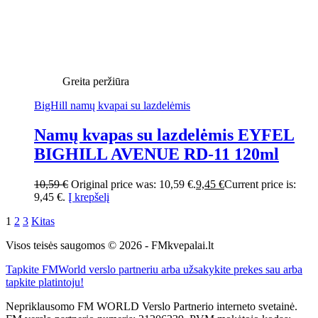
Greita peržiūra
BigHill namų kvapai su lazdelėmis
Namų kvapas su lazdelėmis EYFEL
BIGHILL AVENUE RD-11 120ml
10,59
€
Original price was: 10,59 €.
9,45
€
Current price is:
9,45 €.
Į krepšelį
1
2
3
Kitas
Visos teisės saugomos © 2026 - FMkvepalai.lt
Tapkite FMWorld verslo partneriu arba užsakykite prekes sau arba
tapkite platintoju!
Nepriklausomo FM WORLD Verslo Partnerio interneto svetainė.