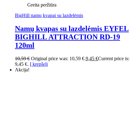
Greita peržiūra
BigHill namų kvapai su lazdelėmis
Namų kvapas su lazdelėmis EYFEL
BIGHILL ATTRACTION RD-19
120ml
10,59
€
Original price was: 10,59 €.
9,45
€
Current price is:
9,45 €.
Į krepšelį
Akcija!