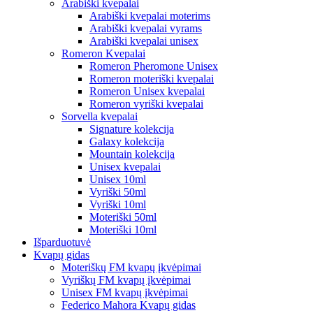
Arabiški kvepalai
Arabiški kvepalai moterims
Arabiški kvepalai vyrams
Arabiški kvepalai unisex
Romeron Kvepalai
Romeron Pheromone Unisex
Romeron moteriški kvepalai
Romeron Unisex kvepalai
Romeron vyriški kvepalai
Sorvella kvepalai
Signature kolekcija
Galaxy kolekcija
Mountain kolekcija
Unisex kvepalai
Unisex 10ml
Vyriški 50ml
Vyriški 10ml
Moteriški 50ml
Moteriški 10ml
Išparduotuvė
Kvapų gidas
Moteriškų FM kvapų įkvėpimai
Vyriškų FM kvapų įkvėpimai
Unisex FM kvapų įkvėpimai
Federico Mahora Kvapų gidas