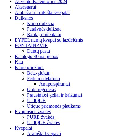
Advento Kalendorius 2024
Aksesuarai
Arabiški ir Turkiški kvepalai
Dulksnos
Kūno dulksna
Patalynės dulksna
Rankų purškikliai
EYFEL namų kvapai su lazdelėmis
FONTAINAVIE
Dantų pasta
Katalogo 40 naujienos
Kita
Kūno priežiūra
Beta-glukan
Federico Mahora
Antiperspirantai
Gold regenesis
Prausimosi geliai ir balzamai
UTIQUE
Utique priemonės plaukams
Kvapiosios žvakės
PURE žvakės
UTIQUE žvakės
Kvepalai
Arabiški kvepalai