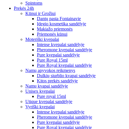
Spintoms
Prekės 24h
Kūnui ir Grožiui
Dantų pasta Fontainavie
Įdegio kosmetika sandėlyje
Makiažo priemonės
Priemonės kūnui
Moteriški kvepalai
Intense kvepalai sandėlyje
Pheromone kvepalai sandėlyje
Pure kvepalai sandėlyje
Pure Royal 15ml
Pure Royal kvepalai sandėlyje
Namų apyvokos reikmenys
Dulkių siurblio kvapai sandėlyje
Kitos prekės sandėlyje
Namų kvapai sandėlyje
Unisex kvepalai
Pure royal 15ml
Utique kvepalai sandėlyje
Vyriški kvepalai
Intense kvepalai sandėlyje
Pheromone kvepalai sandėlyje
Pure kvepalai sandėlyje
Pure Royal kvepalai sandėlyje