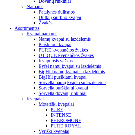
Dovanų rinkiniai
Namams
Patalynės dulksnos
Dulkių siurblio kvapai
Žvakės
Asortimentas
Kvapai namams
Namų kvapai su lazdelėmis
Purškiami kvapai
PURE kvepančios žvakės
UTIQUE kvepančios žvakės
Kvapnusis vaškas
Eyfel namų kvapai su lazdelėmis
BigHill namų kvapai su lazdelėmis
BigHill purškiami kvapai
Sorvella namų kvapai su lazdelėmis
Sorvella purškiami kvapai
Sorvella dovanų rinkiniai
Kvepalai
Moteriški kvepalai
PURE
INTENSE
PHEROMONE
PURE ROYAL
Vyriški kvepalai