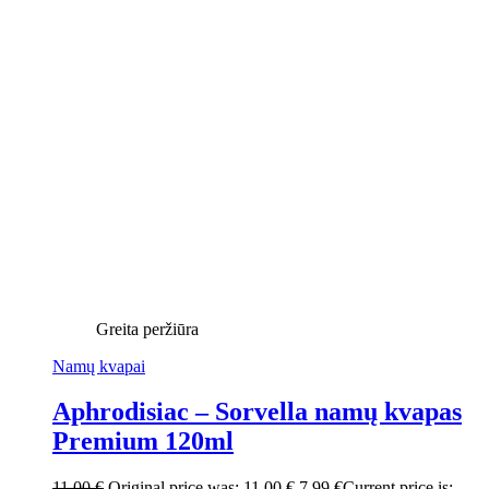
Greita peržiūra
Namų kvapai
Aphrodisiac – Sorvella namų kvapas
Premium 120ml
11,00
€
Original price was: 11,00 €.
7,99
€
Current price is: