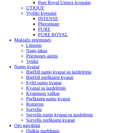
Pure Royal Unisex kvepalai
UTIQUE
Vyriški kvepalai
INTENSE
Pheromone
PURE
PURE ROYAL
Makiažo priemonės
Lūpoms
Nagų lakas
Priemonės akims
Veidui
Namų kvapai
BigHill namų kvapai su lazdelėmis
BigHill purškiami kvapai
Eyfel namų kvapai
Kvapai su lazdelėmis
Kvapnusis vaškas
Purškiami namų kvapai
Romeron
Sorvella
Sorvella namų kvapai su lazdelėmis
Sorvella purškiami kvapai
Oro gaivikliai
Dulkių siurbliams