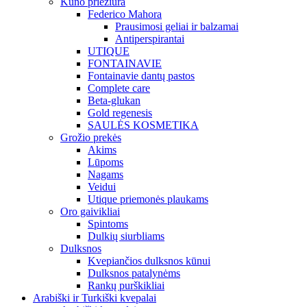
Kūno priežiūra
Federico Mahora
Prausimosi geliai ir balzamai
Antiperspirantai
UTIQUE
FONTAINAVIE
Fontainavie dantų pastos
Complete care
Beta-glukan
Gold regenesis
SAULĖS KOSMETIKA
Grožio prekės
Akims
Lūpoms
Nagams
Veidui
Utique priemonės plaukams
Oro gaivikliai
Spintoms
Dulkių siurbliams
Dulksnos
Kvepiančios dulksnos kūnui
Dulksnos patalynėms
Rankų purškikliai
Arabiški ir Turkiški kvepalai