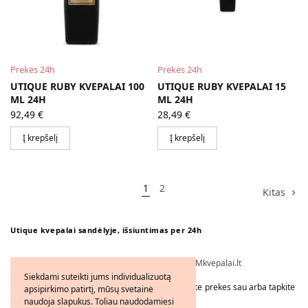
Prekės 24h
Prekės 24h
UTIQUE RUBY KVEPALAI 100
UTIQUE RUBY KVEPALAI 15
ML 24H
ML 24H
92,49
€
28,49
€
Į krepšelį
Į krepšelį
1
2
Kitas
Utique kvepalai sandėlyje, išsiuntimas per 24h
Visos teisės saugomos © 2026 - FMkvepalai.lt
Siekdami suteikti jums individualizuotą
Tapkite FMWorld verslo partneriu arba užsakykite prekes sau arba tapkite
apsipirkimo patirtį, mūsų svetainė
platintoju!
naudoja slapukus. Toliau naudodamiesi