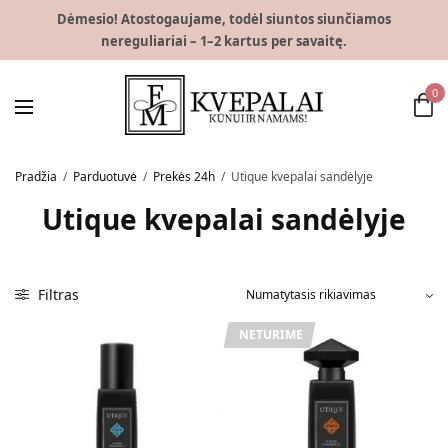
Dėmesio! Atostogaujame, todėl siuntos siunčiamos
nereguliariai – 1–2 kartus per savaitę.
0
Pradžia
/
Parduotuvė
/
Prekės 24h
/
Utique kvepalai sandėlyje
Utique kvepalai sandėlyje
Filtras
NETURIME