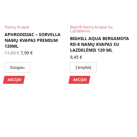
Namų Kvapai
BigHill Namų Kvapai Su
Lazdelėmis
APHRODISIAC – SORVELLA
BIGHILL AQUA BERGAMOTA
NAMŲ KVAPAS PREMIUM
RD-8 NAMŲ KVAPAS SU
120ML
LAZDELĖMIS 120 ML
Original
Current
11,00
€
7,99
€
price
price is:
9,45
€
was:
7,99 €.
11,00 €.
Daugiau
Į krepšelį
AKCIJA!
AKCIJA!