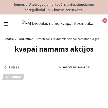
Dėmesio! Atostogaujame, todėl siuntos siunčiamos
nereguliariai – 1–2 kartus per savaitę.
0
Pradžia
/
Parduotuvė
/
Produktai su žymomis “kvapai namams akcijos”
kvapai namams akcijos
Filtras
NETURIME