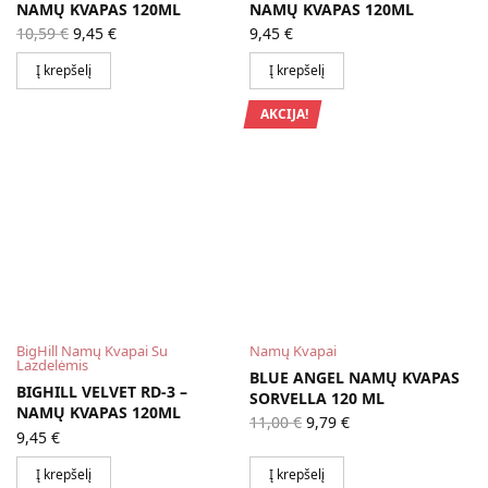
NAMŲ KVAPAS 120ML
NAMŲ KVAPAS 120ML
Original
Current
10,59
€
9,45
€
9,45
€
price
price is:
was:
9,45 €.
Į krepšelį
Į krepšelį
10,59 €.
AKCIJA!
BigHill Namų Kvapai Su
Namų Kvapai
Lazdelėmis
BLUE ANGEL NAMŲ KVAPAS
BIGHILL VELVET RD-3 –
SORVELLA 120 ML
NAMŲ KVAPAS 120ML
Original
Current
11,00
€
9,79
€
price
price is:
9,45
€
was:
9,79 €.
11,00 €.
Į krepšelį
Į krepšelį