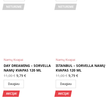
NETURIME
NETURIME
Namų Kvapai
Namų Kvapai
DAY DREAMING – SORVELLA
ISTANBUL – SORVELLA NAMŲ
NAMŲ KVAPAS 120 ML
KVAPAS 120 ML
Original
Current
Original
Current
11,00
€
9,79
€
11,00
€
9,79
€
price
price is:
price
price is:
was:
9,79 €.
was:
9,79 €.
Daugiau
Daugiau
11,00 €.
11,00 €.
AKCIJA!
AKCIJA!