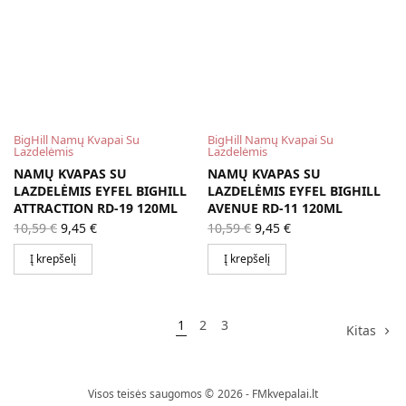
BigHill Namų Kvapai Su
BigHill Namų Kvapai Su
Lazdelėmis
Lazdelėmis
NAMŲ KVAPAS SU
NAMŲ KVAPAS SU
LAZDELĖMIS EYFEL BIGHILL
LAZDELĖMIS EYFEL BIGHILL
ATTRACTION RD-19 120ML
AVENUE RD-11 120ML
Original
Current
Original
Current
10,59
€
9,45
€
10,59
€
9,45
€
price
price is:
price
price is:
was:
9,45 €.
was:
9,45 €.
Į krepšelį
Į krepšelį
10,59 €.
10,59 €.
1
2
3
Kitas
Visos teisės saugomos © 2026 - FMkvepalai.lt