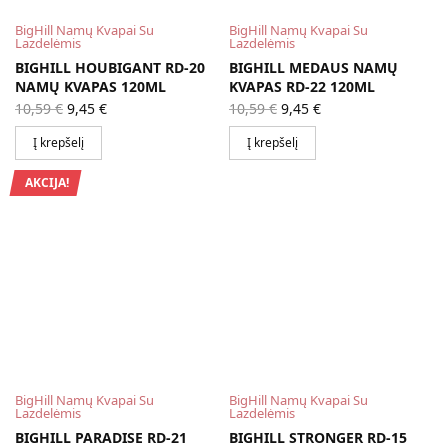
BigHill Namų Kvapai Su
BigHill Namų Kvapai Su
Lazdelėmis
Lazdelėmis
BIGHILL HOUBIGANT RD-20
BIGHILL MEDAUS NAMŲ
NAMŲ KVAPAS 120ML
KVAPAS RD-22 120ML
Original
Current
Original
Current
10,59
€
9,45
€
10,59
€
9,45
€
price
price is:
price
price is:
was:
9,45 €.
was:
9,45 €.
Į krepšelį
Į krepšelį
10,59 €.
10,59 €.
AKCIJA!
BigHill Namų Kvapai Su
BigHill Namų Kvapai Su
Lazdelėmis
Lazdelėmis
BIGHILL PARADISE RD-21
BIGHILL STRONGER RD-15