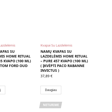
Lazdelėmis
Kvapai Su Lazdelėmis
APAS SU
NAMŲ KVAPAS SU
MIS HOME RITUAL
LAZDELĖMIS HOME RITUAL
35 KVAPO (100 ML)
– PURE 457 KVAPO (100 ML)
I TOM FORD OUD
( ĮKVĖPTI PACO RABANNE
INVICTUS )
37,89
€
į
Daugiau
NETURIME