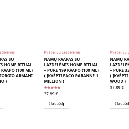
azdelėmis
Kvapai Su Lazdelėmis
Kvapai Su 
PAS SU
NAMŲ KVAPAS SU
NAMŲ KV
IS HOME RITUAL
LAZDELĖMIS HOME RITUAL
LAZDELĖ
 KVAPO (100 ML)
– PURE 199 KVAPO (100 ML)
– PURE 3
 GIORGIO ARMANI
( ĮKVĖPTI PACO RABANNE 1
( ĮKVĖPT
IO )
MILLION )
WOOD )
37,89
€
37,89
€
Į krepšelį
Į krepšel