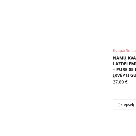
Kvapai Su L
NAMŲ KVA
LAZDELĖM
– PURE 05 
ĮKVĖPTI G
37,89
€
Į krepšelį