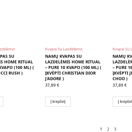
azdelėmis
Kvapai Su Lazdelėmis
Kvapai Su 
PAS SU
NAMŲ KVAPAS SU
NAMŲ KV
IS HOME RITUAL
LAZDELĖMIS HOME RITUAL
LAZDELĖ
KVAPO (100 ML) (
– PURE 10 KVAPO (100 ML) (
– PURE 16
UCCI RUSH )
ĮKVĖPTI CHRISTIAN DIOR
ĮKVĖPTI 
J’ADORE )
CHOO )
37,89
€
37,89
€
Į krepšelį
Į krepšel
1
2
3