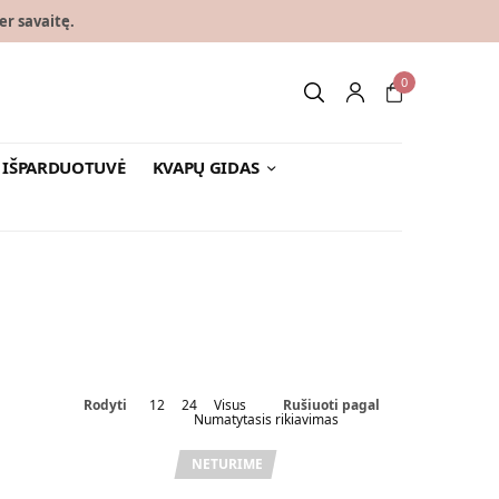
er savaitę.
0
IŠPARDUOTUVĖ
KVAPŲ GIDAS
Rodyti
12
24
Visus
Rušiuoti pagal
NETURIME