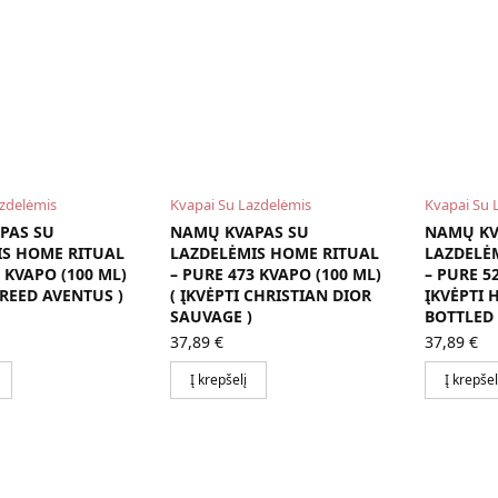
azdelėmis
Kvapai Su Lazdelėmis
Kvapai Su 
PAS SU
NAMŲ KVAPAS SU
NAMŲ KV
IS HOME RITUAL
LAZDELĖMIS HOME RITUAL
LAZDELĖ
 KVAPO (100 ML)
– PURE 473 KVAPO (100 ML)
– PURE 52
CREED AVENTUS )
( ĮKVĖPTI CHRISTIAN DIOR
ĮKVĖPTI 
SAUVAGE )
BOTTLED 
37,89
€
37,89
€
Į krepšelį
Į krepšel