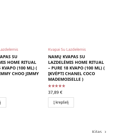
Lazdelėmis
Kvapai Su Lazdelėmis
APAS SU
NAMŲ KVAPAS SU
MIS HOME RITUAL
LAZDELĖMIS HOME RITUAL
 KVAPO (100 ML) (
– PURE 18 KVAPO (100 ML) (
JIMMY CHOO JIMMY
ĮKVĖPTI CHANEL COCO
MADEMOISELLE )
37,89
€
į
Į krepšelį
Kitas