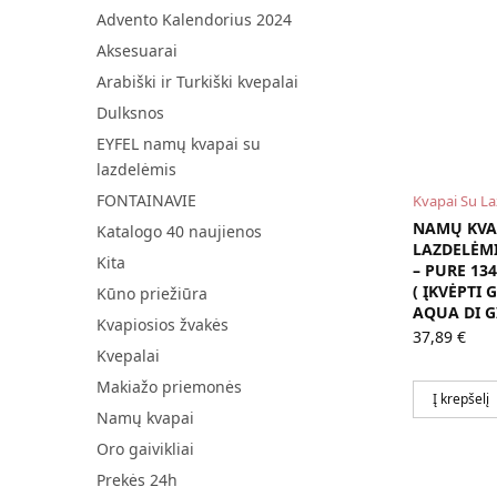
Advento Kalendorius 2024
Aksesuarai
Arabiški ir Turkiški kvepalai
Dulksnos
EYFEL namų kvapai su
lazdelėmis
FONTAINAVIE
Kvapai Su L
NAMŲ KVA
Katalogo 40 naujienos
LAZDELĖM
Kita
– PURE 134
( ĮKVĖPTI
Kūno priežiūra
AQUA DI G
Kvapiosios žvakės
37,89
€
Kvepalai
Makiažo priemonės
Į krepšelį
Namų kvapai
Oro gaivikliai
Prekės 24h