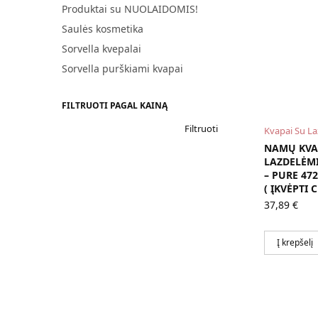
Produktai su NUOLAIDOMIS!
Saulės kosmetika
Sorvella kvepalai
Sorvella purškiami kvapai
FILTRUOTI PAGAL KAINĄ
Filtruoti
Kvapai Su L
NAMŲ KVA
LAZDELĖM
– PURE 472
( ĮKVĖPTI 
37,89
€
Į krepšelį