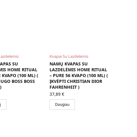
Lazdelėmis
Kvapai Su Lazdelėmis
APAS SU
NAMŲ KVAPAS SU
MIS HOME RITUAL
LAZDELĖMIS HOME RITUAL
 KVAPO (100 ML) (
– PURE 56 KVAPO (100 ML) (
HUGO BOSS BOSS
ĮKVĖPTI CHRISTIAN DIOR
)
FAHRENHEIT )
37,89
€
į
Daugiau