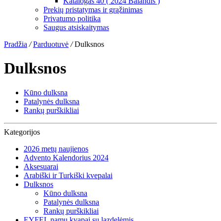
Katalogas 40 ( 2024 Balandis )
Prekių pristatymas ir grąžinimas
Privatumo politika
Saugus atsiskaitymas
Pradžia
/
Parduotuvė
/
Dulksnos
Dulksnos
Kūno dulksna
Patalynės dulksna
Rankų purškikliai
Kategorijos
2026 metų naujienos
Advento Kalendorius 2024
Aksesuarai
Arabiški ir Turkiški kvepalai
Dulksnos
Kūno dulksna
Patalynės dulksna
Rankų purškikliai
EYFEL namų kvapai su lazdelėmis