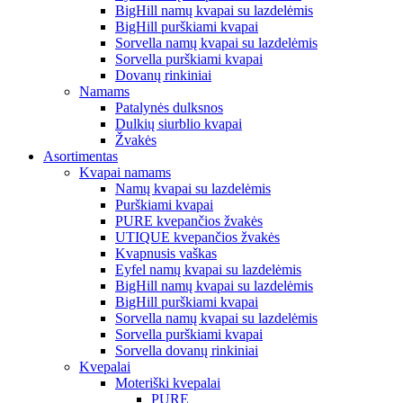
BigHill namų kvapai su lazdelėmis
BigHill purškiami kvapai
Sorvella namų kvapai su lazdelėmis
Sorvella purškiami kvapai
Dovanų rinkiniai
Namams
Patalynės dulksnos
Dulkių siurblio kvapai
Žvakės
Asortimentas
Kvapai namams
Namų kvapai su lazdelėmis
Purškiami kvapai
PURE kvepančios žvakės
UTIQUE kvepančios žvakės
Kvapnusis vaškas
Eyfel namų kvapai su lazdelėmis
BigHill namų kvapai su lazdelėmis
BigHill purškiami kvapai
Sorvella namų kvapai su lazdelėmis
Sorvella purškiami kvapai
Sorvella dovanų rinkiniai
Kvepalai
Moteriški kvepalai
PURE