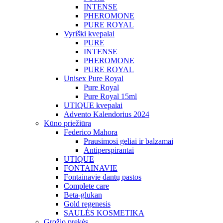
INTENSE
PHEROMONE
PURE ROYAL
Vyriški kvepalai
PURE
INTENSE
PHEROMONE
PURE ROYAL
Unisex Pure Royal
Pure Royal
Pure Royal 15ml
UTIQUE kvepalai
Advento Kalendorius 2024
Kūno priežiūra
Federico Mahora
Prausimosi geliai ir balzamai
Antiperspirantai
UTIQUE
FONTAINAVIE
Fontainavie dantų pastos
Complete care
Beta-glukan
Gold regenesis
SAULĖS KOSMETIKA
Grožio prekės