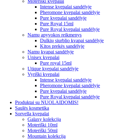
Moteriški kvepalai
Intense kvepalai sandėlyje
Pheromone kvepalai sandėlyje
Pure kvepalai sandėlyje
Pure Royal 15ml
Pure Royal kvepalai sandėlyje
Namų apyvokos reikmenys
Dulkių siurblio kvapai sandėlyje
Kitos prekės sandėlyje
Namų kvapai sandėlyje
Unisex kvepalai
Pure royal 15ml
Utique kvepalai sandėlyje
Vyriški kvepalai
Intense kvepalai sandėlyje
Pheromone kvepalai sandėlyje
Pure kvepalai sandėlyje
Pure Royal kvepalai sandėlyje
Produktai su NUOLAIDOMIS!
Saulės kosmetika
Sorvella kvepalai
Galaxy kolekcija
Moteriški 10ml
Moteriški 50ml
Mountain kolekcija