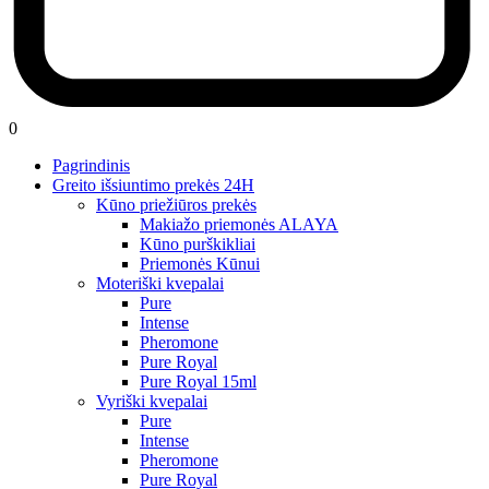
0
Pagrindinis
Greito išsiuntimo prekės 24H
Kūno priežiūros prekės
Makiažo priemonės ALAYA
Kūno purškikliai
Priemonės Kūnui
Moteriški kvepalai
Pure
Intense
Pheromone
Pure Royal
Pure Royal 15ml
Vyriški kvepalai
Pure
Intense
Pheromone
Pure Royal