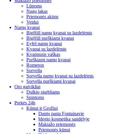
Makiažo priemonės
Lūpoms
Nagų lakas
Priemonės akims
Veidui
Namų kvapai
BigHill namų kvapai su lazdelėmis
BigHill purškiami kvapai
Eyfel namų kvapai
Kvapai su lazdelėmis
Kvapnusis vaškas
Purškiami namų kvapai
Romeron
Sorvella
Sorvella namų kvapai su lazdelėmis
Sorvella purškiami kvapai
Oro gaivikliai
Dulkių siurbliams
Spintoms
Prekės 24h
Kūnui ir Grožiui
Dantų pasta Fontainavie
Įdegio kosmetika sandėlyje
Makiažo priemonės
Priemonės kūnui