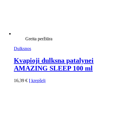
Greita peržiūra
Dulksnos
Kvapioji dulksna patalynei
AMAZING SLEEP 100 ml
16,39
€
Į krepšelį