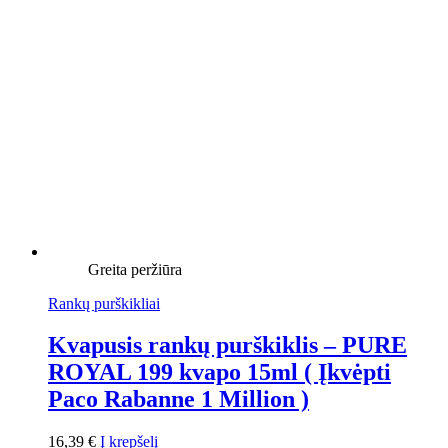
Greita peržiūra
Rankų purškikliai
Kvapusis rankų purškiklis – PURE
ROYAL 199 kvapo 15ml ( Įkvėpti
Paco Rabanne 1 Million )
16,39
€
Į krepšelį