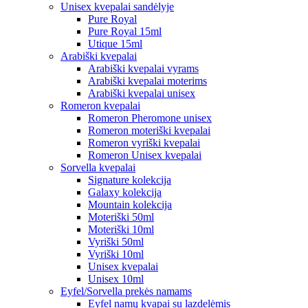
Unisex kvepalai sandėlyje
Pure Royal
Pure Royal 15ml
Utique 15ml
Arabiški kvepalai
Arabiški kvepalai vyrams
Arabiški kvepalai moterims
Arabiški kvepalai unisex
Romeron kvepalai
Romeron Pheromone unisex
Romeron moteriški kvepalai
Romeron vyriški kvepalai
Romeron Unisex kvepalai
Sorvella kvepalai
Signature kolekcija
Galaxy kolekcija
Mountain kolekcija
Moteriški 50ml
Moteriški 10ml
Vyriški 50ml
Vyriški 10ml
Unisex kvepalai
Unisex 10ml
Eyfel/Sorvella prekės namams
Eyfel namų kvapai su lazdelėmis