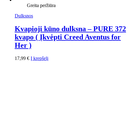
Greita peržiūra
Dulksnos
Kvapioji kūno dulksna – PURE 372
kvapo ( Įkvėpti Creed Aventus for
Her )
17,99
€
Į krepšelį