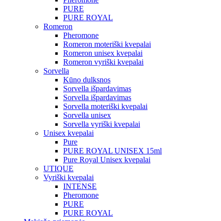
PURE
PURE ROYAL
Romeron
Pheromone
Romeron moteriški kvepalai
Romeron unisex kvepalai
Romeron vyriški kvepalai
Sorvella
Kūno dulksnos
Sorvella išpardavimas
Sorvella išpardavimas
Sorvella moteriški kvepalai
Sorvella unisex
Sorvella vyriški kvepalai
Unisex kvepalai
Pure
PURE ROYAL UNISEX 15ml
Pure Royal Unisex kvepalai
UTIQUE
Vyriški kvepalai
INTENSE
Pheromone
PURE
PURE ROYAL