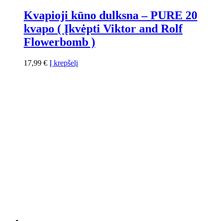
Kvapioji kūno dulksna – PURE 20
kvapo ( Įkvėpti Viktor and Rolf
Flowerbomb )
17,99
€
Į krepšelį