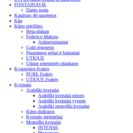
FONTAINAVIE
Dantų pasta
Katalogo 40 naujienos
Kita
Kūno priežiūra
Beta-glukan
Federico Mahora
Antiperspirantai
Gold regenesis
Prausimosi geliai ir balzamai
UTIQUE
Utique priemonės plaukams
Kvapiosios žvakės
PURE žvakės
UTIQUE žvakės
Kvepalai
Arabiški kvepalai
Arabiški kvepalai unisex
Arabiški kvepalai vyrams
Arabiški moteriški kvepalai
Kūno dulksnos
Kvepalų mėginėliai
Moteriški kvepalai
INTENSE
Pheromone