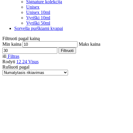
Signature kolekcija
Unisex
Unisex 10ml
Vyriški 10ml
Vyriški 50ml
Sorvella purškiami kvapai
Filtruoti pagal kainą
Min kaina
Maks kaina
Filtruoti
Filtras
Rodyti
12
24
Visus
Rušiuoti pagal