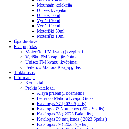
Mountain kolekcija
Unisex kvepalai
Unisex 10ml
Vyriški 50ml
Vyriški 10ml
Moteriški 50ml
Moteriški 10ml
Išparduotuvė
Kvapų gidas
Moteriškų FM kvapų įkvėpimai
Vyriškų FM kvapų įkvėpimai
Unisex FM kvapų įkvėpimai
Federico Mahora Kvapų gidas
Tinklaraštis
Informacija
Kontaktai
Prekių katalogai
Alaya prabangi kosmetika
Federico Mahora Kvapų Gidas
Katalogas 37 (2022 Spalis)
Katalogo 37 Naujienos (2022 Spalis)
Katalogas 38 ( 2023 Balandis )
Katalogas 39 naujienos ( 2023 Spalis )
Katalogas 39 ( 2023 Spalis )