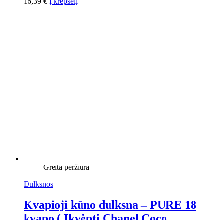
16,39
€
Į krepšelį
Greita peržiūra
Dulksnos
Kvapioji kūno dulksna – PURE 18
kvapo ( Įkvėpti Chanel Coco