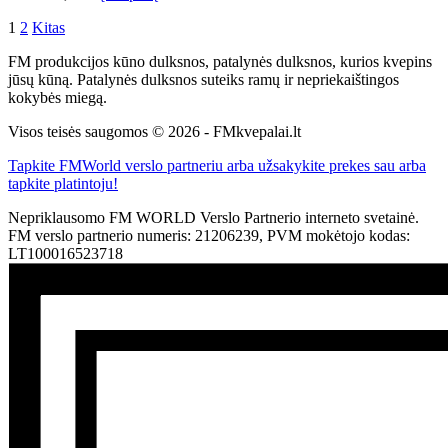
1
2
Kitas
FM produkcijos kūno dulksnos, patalynės dulksnos, kurios kvepins
jūsų kūną. Patalynės dulksnos suteiks ramų ir nepriekaištingos
kokybės miegą.
Visos teisės saugomos © 2026 - FMkvepalai.lt
Tapkite FMWorld verslo partneriu arba užsakykite prekes sau arba
tapkite platintoju!
Nepriklausomo FM WORLD Verslo Partnerio interneto svetainė.
FM verslo partnerio numeris: 21206239, PVM mokėtojo kodas:
LT100016523718