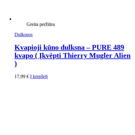
Greita peržiūra
Dulksnos
Kvapioji kūno dulksna – PURE 489
kvapo ( Įkvėpti Thierry Mugler Alien
)
17,99
€
Į krepšelį