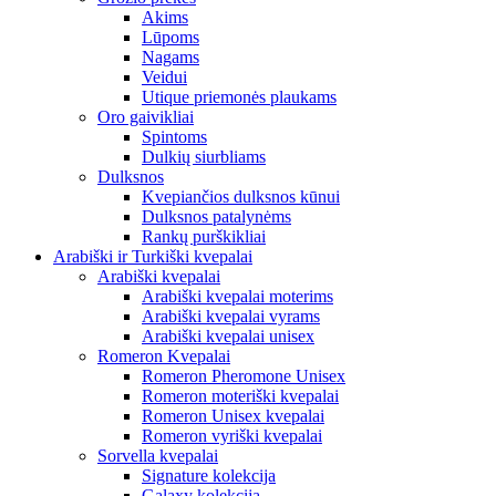
Akims
Lūpoms
Nagams
Veidui
Utique priemonės plaukams
Oro gaivikliai
Spintoms
Dulkių siurbliams
Dulksnos
Kvepiančios dulksnos kūnui
Dulksnos patalynėms
Rankų purškikliai
Arabiški ir Turkiški kvepalai
Arabiški kvepalai
Arabiški kvepalai moterims
Arabiški kvepalai vyrams
Arabiški kvepalai unisex
Romeron Kvepalai
Romeron Pheromone Unisex
Romeron moteriški kvepalai
Romeron Unisex kvepalai
Romeron vyriški kvepalai
Sorvella kvepalai
Signature kolekcija
Galaxy kolekcija