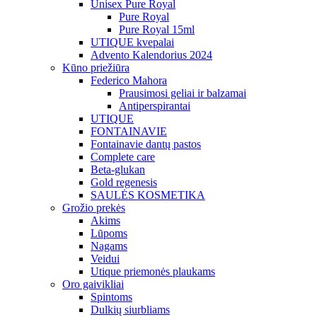
Unisex Pure Royal
Pure Royal
Pure Royal 15ml
UTIQUE kvepalai
Advento Kalendorius 2024
Kūno priežiūra
Federico Mahora
Prausimosi geliai ir balzamai
Antiperspirantai
UTIQUE
FONTAINAVIE
Fontainavie dantų pastos
Complete care
Beta-glukan
Gold regenesis
SAULĖS KOSMETIKA
Grožio prekės
Akims
Lūpoms
Nagams
Veidui
Utique priemonės plaukams
Oro gaivikliai
Spintoms
Dulkių siurbliams