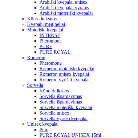
Arabiški kvepalai unisex
Arabiški kvepalai vyrams
Arabiški moteriški kvepalai
Kūno dulksnos
Kvepalų mėginėliai
Moteriški kvepalai
INTENSE
Pheromone
PURE
PURE ROYAL
Romeron
Pheromone
Romeron moteriški kvepalai
Romeron unisex kvepalai
Romeron vyriški kvepalai
Sorvella
Kūno dulksnos
Sorvella išpardavimas
Sorvella išpardavimas
Sorvella moteriški kvepalai
Sorvella unisex
Sorvella vyriški kvepalai
Unisex kvepalai
Pure
PURE ROYAL UNISEX 15ml