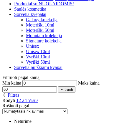
Produktai su NUOLAIDOMIS!
Saulės kosmetika
Sorvella kvepalai
Galaxy kolekcija
Moteriški 10ml
Moteriški 50ml
Mountain kolekcija
Signature kolekcija
Unisex
Unisex 10ml
Vyriški 10ml
Vyriški 50ml
Sorvella purškiami kvapai
Filtruoti pagal kainą
Min kaina
Maks kaina
Filtruoti
Filtras
Rodyti
12
24
Visus
Rušiuoti pagal
Neturime