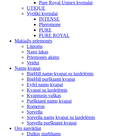
Pure Royal Unisex kvepalai
UTIQUE
Vyriški kvepalai
INTENSE
Pheromone
PURE
PURE ROYAL
Makiažo priemonės
Lūpoms
Nagų lakas
Priemonės akims
Veidui
Namų kvapai
BigHill namų kvapai su lazdelėmis
BigHill purškiami kvapai
Eyfel namų kvapai
Kvapai su lazdelėmis
Kvapnusis vaškas
Purškiami namų kvapai
Romeron
Sorvella
Sorvella namų kvapai su lazdelėmis
Sorvella purškiami kvapai
Oro gaivikliai
Dulkių siurbliams