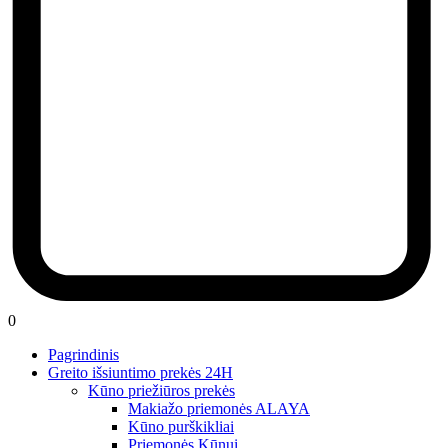
0
Pagrindinis
Greito išsiuntimo prekės 24H
Kūno priežiūros prekės
Makiažo priemonės ALAYA
Kūno purškikliai
Priemonės Kūnui