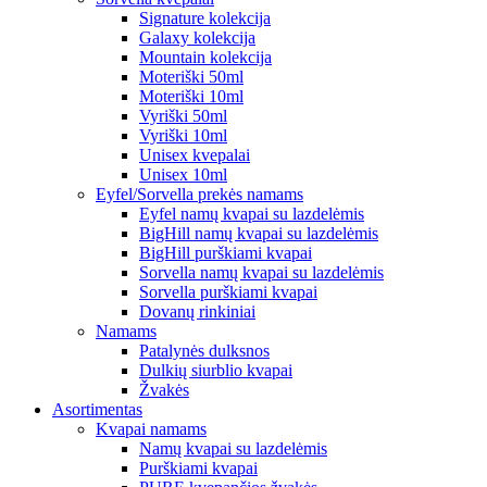
Signature kolekcija
Galaxy kolekcija
Mountain kolekcija
Moteriški 50ml
Moteriški 10ml
Vyriški 50ml
Vyriški 10ml
Unisex kvepalai
Unisex 10ml
Eyfel/Sorvella prekės namams
Eyfel namų kvapai su lazdelėmis
BigHill namų kvapai su lazdelėmis
BigHill purškiami kvapai
Sorvella namų kvapai su lazdelėmis
Sorvella purškiami kvapai
Dovanų rinkiniai
Namams
Patalynės dulksnos
Dulkių siurblio kvapai
Žvakės
Asortimentas
Kvapai namams
Namų kvapai su lazdelėmis
Purškiami kvapai