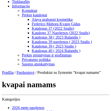
Tinklaraštis
Informacija
Kontaktai
Prekių katalogai
Alaya prabangi kosmetika
Federico Mahora Kvapų Gidas
Katalogas 37 (2022 Spalis)
Katalogo 37 Naujienos (2022 Spalis)
Katalogas 38 ( 2023 Balandis )
Katalogas 39 naujienos ( 2023 Spalis )
Katalogas 39 ( 2023 Spalis )
Katalogas 40 ( 2024 Balandis )
Prekių pristatymas ir grąžinimas
Privatumo politika
Saugus atsiskaitymas
Pradžia
/
Parduotuvė
/
Produktai su žymomis “kvapai namams”
kvapai namams
Kategorijos
2026 metų naujienos