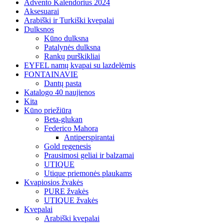
Advento Kalendorius 2024
Aksesuarai
Arabiški ir Turkiški kvepalai
Dulksnos
Kūno dulksna
Patalynės dulksna
Rankų purškikliai
EYFEL namų kvapai su lazdelėmis
FONTAINAVIE
Dantų pasta
Katalogo 40 naujienos
Kita
Kūno priežiūra
Beta-glukan
Federico Mahora
Antiperspirantai
Gold regenesis
Prausimosi geliai ir balzamai
UTIQUE
Utique priemonės plaukams
Kvapiosios žvakės
PURE žvakės
UTIQUE žvakės
Kvepalai
Arabiški kvepalai