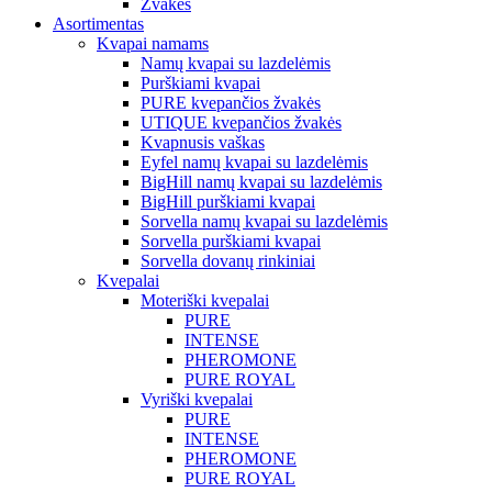
Žvakės
Asortimentas
Kvapai namams
Namų kvapai su lazdelėmis
Purškiami kvapai
PURE kvepančios žvakės
UTIQUE kvepančios žvakės
Kvapnusis vaškas
Eyfel namų kvapai su lazdelėmis
BigHill namų kvapai su lazdelėmis
BigHill purškiami kvapai
Sorvella namų kvapai su lazdelėmis
Sorvella purškiami kvapai
Sorvella dovanų rinkiniai
Kvepalai
Moteriški kvepalai
PURE
INTENSE
PHEROMONE
PURE ROYAL
Vyriški kvepalai
PURE
INTENSE
PHEROMONE
PURE ROYAL