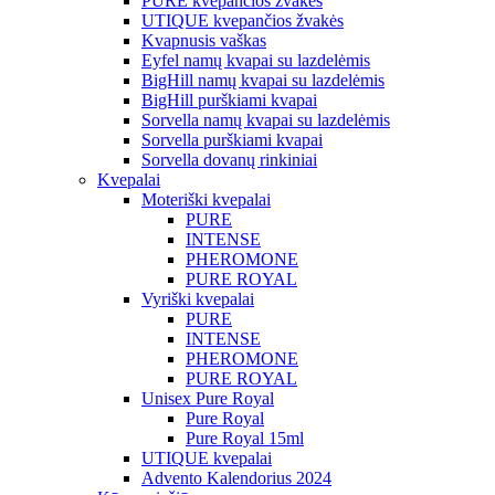
PURE kvepančios žvakės
UTIQUE kvepančios žvakės
Kvapnusis vaškas
Eyfel namų kvapai su lazdelėmis
BigHill namų kvapai su lazdelėmis
BigHill purškiami kvapai
Sorvella namų kvapai su lazdelėmis
Sorvella purškiami kvapai
Sorvella dovanų rinkiniai
Kvepalai
Moteriški kvepalai
PURE
INTENSE
PHEROMONE
PURE ROYAL
Vyriški kvepalai
PURE
INTENSE
PHEROMONE
PURE ROYAL
Unisex Pure Royal
Pure Royal
Pure Royal 15ml
UTIQUE kvepalai
Advento Kalendorius 2024