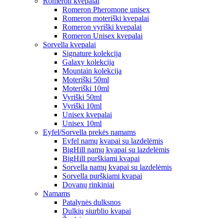
Romeron kvepalai
Romeron Pheromone unisex
Romeron moteriški kvepalai
Romeron vyriški kvepalai
Romeron Unisex kvepalai
Sorvella kvepalai
Signature kolekcija
Galaxy kolekcija
Mountain kolekcija
Moteriški 50ml
Moteriški 10ml
Vyriški 50ml
Vyriški 10ml
Unisex kvepalai
Unisex 10ml
Eyfel/Sorvella prekės namams
Eyfel namų kvapai su lazdelėmis
BigHill namų kvapai su lazdelėmis
BigHill purškiami kvapai
Sorvella namų kvapai su lazdelėmis
Sorvella purškiami kvapai
Dovanų rinkiniai
Namams
Patalynės dulksnos
Dulkių siurblio kvapai