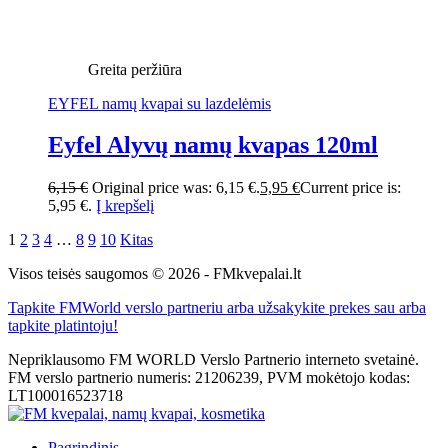
Greita peržiūra
EYFEL namų kvapai su lazdelėmis
Eyfel Alyvų namų kvapas 120ml
6,15
€
Original price was: 6,15 €.
5,95
€
Current price is:
5,95 €.
Į krepšelį
1
2
3
4
…
8
9
10
Kitas
Visos teisės saugomos © 2026 - FMkvepalai.lt
Tapkite FMWorld verslo partneriu arba užsakykite prekes sau arba
tapkite platintoju!
Nepriklausomo FM WORLD Verslo Partnerio interneto svetainė.
FM verslo partnerio numeris: 21206239, PVM mokėtojo kodas:
LT100016523718
Pagrindinis