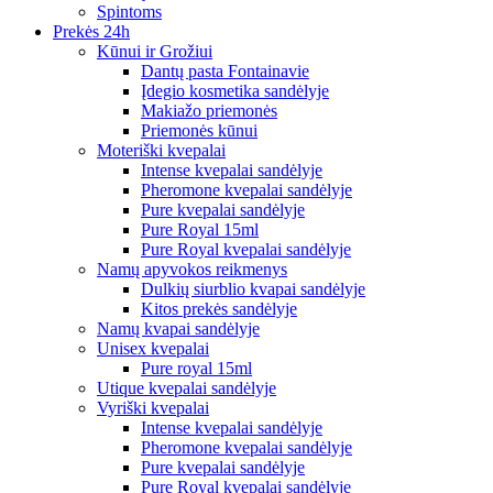
Spintoms
Prekės 24h
Kūnui ir Grožiui
Dantų pasta Fontainavie
Įdegio kosmetika sandėlyje
Makiažo priemonės
Priemonės kūnui
Moteriški kvepalai
Intense kvepalai sandėlyje
Pheromone kvepalai sandėlyje
Pure kvepalai sandėlyje
Pure Royal 15ml
Pure Royal kvepalai sandėlyje
Namų apyvokos reikmenys
Dulkių siurblio kvapai sandėlyje
Kitos prekės sandėlyje
Namų kvapai sandėlyje
Unisex kvepalai
Pure royal 15ml
Utique kvepalai sandėlyje
Vyriški kvepalai
Intense kvepalai sandėlyje
Pheromone kvepalai sandėlyje
Pure kvepalai sandėlyje
Pure Royal kvepalai sandėlyje