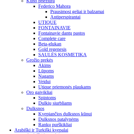
Kūno priežiūra
Federico Mahora
Prausimosi geliai ir balzamai
Antiperspirantai
UTIQUE
FONTAINAVIE
Fontainavie dantų pastos
Complete care
Beta-glukan
Gold regenesis
SAULĖS KOSMETIKA
Grožio prekės
Akims
Lūpoms
Nagams
Veidui
Utique priemonės plaukams
Oro gaivikliai
Spintoms
Dulkių siurbliams
Dulksnos
Kvepiančios dulksnos kūnui
Dulksnos patalynėms
Rankų purškikliai
Arabiški ir Turkiški kvepalai