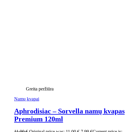
Greita peržiūra
Namų kvapai
Aphrodisiac – Sorvella namų kvapas
Premium 120ml
11,00
€
Original price was: 11,00 €.
7,99
€
Current price is: