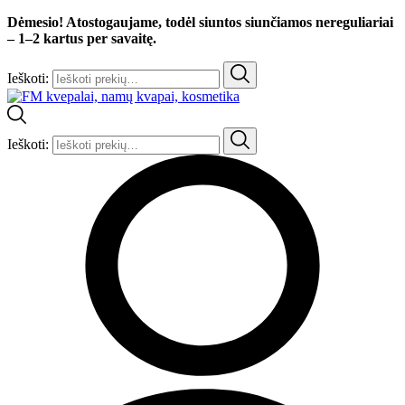
Dėmesio! Atostogaujame, todėl siuntos siunčiamos nereguliariai
– 1–2 kartus per savaitę.
Ieškoti:
Ieškoti: