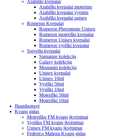
Arabiški kvepalai
Arabiški kvepalai moterims
Arabiški kvepalai vyrams
Arabiški kvepalai unisex
Romeron Kvepalai
Romeron Pheromone Unisex
Romeron moteriški kvepalai
Romeron Unisex kvepalai
Romeron vyriški kvepalai
Sorvella kvepalai
Signature kolekcija
Galaxy kolekcija
Mountain kolekcija
Unisex kvepalai
Unisex 10ml
Vyriški 50ml
Vyriški 10ml
Moteriški 50ml
Moteriški 10ml
Išparduotuvė
Kvapų gidas
Moteriškų FM kvapų įkvėpimai
Vyriškų FM kvapų įkvėpimai
Unisex FM kvapų įkvėpimai
Federico Mahora Kvapų gidas