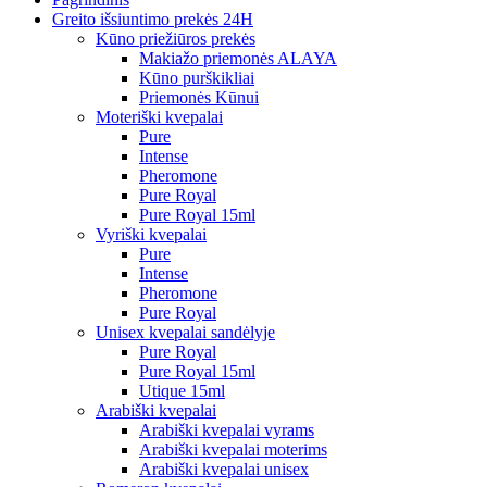
Greito išsiuntimo prekės 24H
Kūno priežiūros prekės
Makiažo priemonės ALAYA
Kūno purškikliai
Priemonės Kūnui
Moteriški kvepalai
Pure
Intense
Pheromone
Pure Royal
Pure Royal 15ml
Vyriški kvepalai
Pure
Intense
Pheromone
Pure Royal
Unisex kvepalai sandėlyje
Pure Royal
Pure Royal 15ml
Utique 15ml
Arabiški kvepalai
Arabiški kvepalai vyrams
Arabiški kvepalai moterims
Arabiški kvepalai unisex