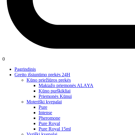
0
Pagrindinis
Greito išsiuntimo prekės 24H
Kūno priežiūros prekės
Makiažo priemonės ALAYA
Kūno purškikliai
Priemonės Kūnui
Moteriški kvepalai
Pure
Intense
Pheromone
Pure Royal
Pure Royal 15ml
Vyriški kvepalai