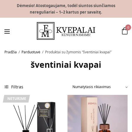
Dėmesio! Atostogaujame, todėl siuntos siunčiamos
nereguliariai – 1–2 kartus per savaitę.
0
Pradžia
/
Parduotuvė
/
Produktai su žymomis “šventiniai kvapai”
šventiniai kvapai
Filtras
NETURIME