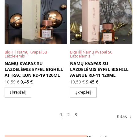
BigHill Namų Kvapai Su
BigHill Namų Kvapai Su
Lazdelėmis
Lazdelėmis
NAMŲ KVAPAS SU
NAMŲ KVAPAS SU
LAZDELĖMIS EYFEL BIGHILL
LAZDELĖMIS EYFEL BIGHILL
ATTRACTION RD-19 120ML
AVENUE RD-11 120ML
Original
Current
Original
Current
10,59
€
9,45
€
10,59
€
9,45
€
price
price is:
price
price is:
was:
9,45 €.
was:
9,45 €.
Į krepšelį
Į krepšelį
10,59 €.
10,59 €.
1
2
3
Kitas