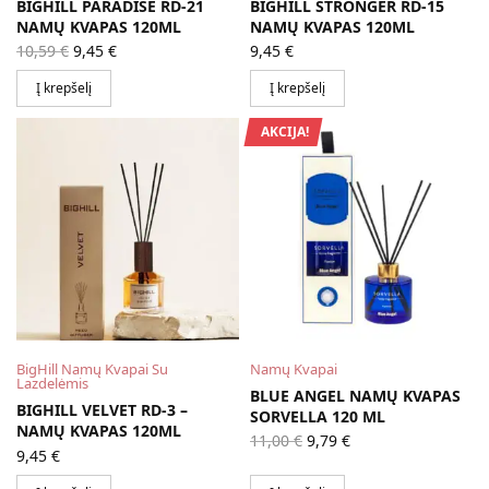
BIGHILL PARADISE RD-21
BIGHILL STRONGER RD-15
NAMŲ KVAPAS 120ML
NAMŲ KVAPAS 120ML
Original
Current
10,59
€
9,45
€
9,45
€
price
price is:
was:
9,45 €.
Į krepšelį
Į krepšelį
10,59 €.
AKCIJA!
BigHill Namų Kvapai Su
Namų Kvapai
Lazdelėmis
BLUE ANGEL NAMŲ KVAPAS
BIGHILL VELVET RD-3 –
SORVELLA 120 ML
NAMŲ KVAPAS 120ML
Original
Current
11,00
€
9,79
€
price
price is:
9,45
€
was:
9,79 €.