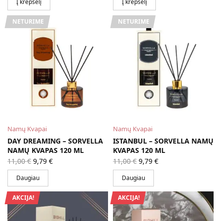
11,00 €.
Į krepšelį
Į krepšelį
NETURIME
NETURIME
Namų Kvapai
Namų Kvapai
DAY DREAMING – SORVELLA
ISTANBUL – SORVELLA NAMŲ
NAMŲ KVAPAS 120 ML
KVAPAS 120 ML
Original
Current
Original
Current
11,00
€
9,79
€
11,00
€
9,79
€
price
price is:
price
price is:
was:
9,79 €.
was:
9,79 €.
Daugiau
Daugiau
11,00 €.
11,00 €.
AKCIJA!
AKCIJA!