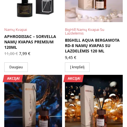
Namų Kvapai
BigHill Namų Kvapai Su
Lazdelėmis
APHRODISIAC – SORVELLA
BIGHILL AQUA BERGAMOTA
NAMŲ KVAPAS PREMIUM
RD-8 NAMŲ KVAPAS SU
120ML
LAZDELĖMIS 120 ML
Original
Current
11,00
€
7,99
€
price
price is:
9,45
€
was:
7,99 €.
11,00 €.
Daugiau
Į krepšelį
AKCIJA!
AKCIJA!