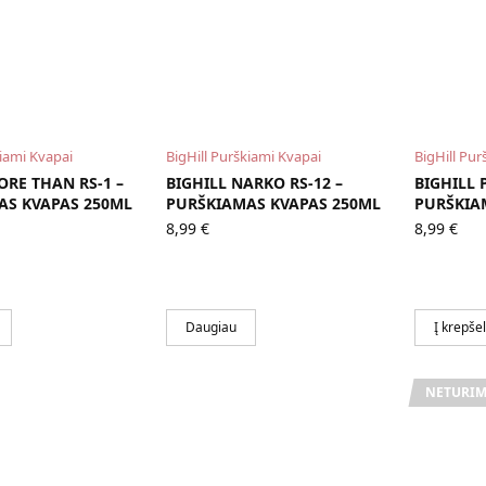
kiami Kvapai
BigHill Purškiami Kvapai
BigHill Pur
ORE THAN RS-1 –
BIGHILL NARKO RS-12 –
BIGHILL 
AS KVAPAS 250ML
PURŠKIAMAS KVAPAS 250ML
PURŠKIA
8,99
€
8,99
€
Daugiau
Į krepšel
NETURIM