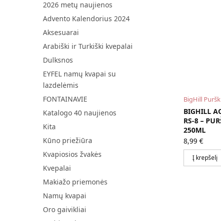
2026 metų naujienos
Advento Kalendorius 2024
Aksesuarai
Arabiški ir Turkiški kvepalai
Dulksnos
EYFEL namų kvapai su
lazdelėmis
FONTAINAVIE
BigHill Purš
BIGHILL 
Katalogo 40 naujienos
RS-8 – PU
Kita
250ML
Kūno priežiūra
8,99
€
Kvapiosios žvakės
Į krepšelį
Kvepalai
Makiažo priemonės
Namų kvapai
Oro gaivikliai