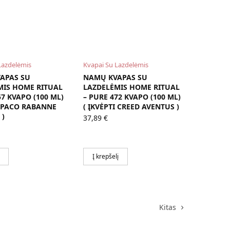
Lazdelėmis
Kvapai Su Lazdelėmis
APAS SU
NAMŲ KVAPAS SU
MIS HOME RITUAL
LAZDELĖMIS HOME RITUAL
57 KVAPO (100 ML)
– PURE 472 KVAPO (100 ML)
I PACO RABANNE
( ĮKVĖPTI CREED AVENTUS )
 )
37,89
€
Į krepšelį
Kitas