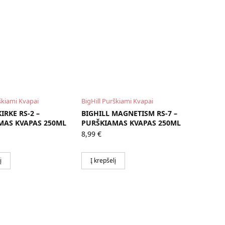
škiami Kvapai
BigHill Purškiami Kvapai
IRKE RS-2 –
BIGHILL MAGNETISM RS-7 –
MAS KVAPAS 250ML
PURŠKIAMAS KVAPAS 250ML
8,99
€
į
Į krepšelį