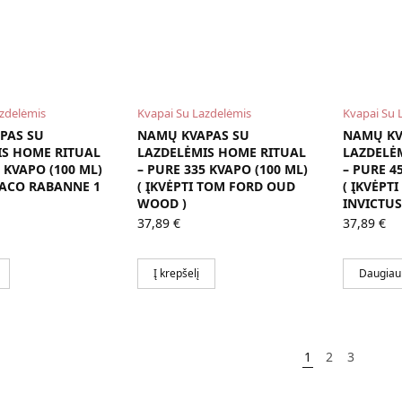
azdelėmis
Kvapai Su Lazdelėmis
Kvapai Su 
PAS SU
NAMŲ KVAPAS SU
NAMŲ KV
IS HOME RITUAL
LAZDELĖMIS HOME RITUAL
LAZDELĖ
 KVAPO (100 ML)
– PURE 335 KVAPO (100 ML)
– PURE 4
 PACO RABANNE 1
( ĮKVĖPTI TOM FORD OUD
( ĮKVĖPT
WOOD )
INVICTUS
37,89
€
37,89
€
Į krepšelį
Daugiau
1
2
3