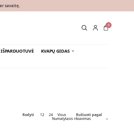
er savaitę.
0
IŠPARDUOTUVĖ
KVAPŲ GIDAS
Rodyti
12
24
Visus
Rušiuoti pagal