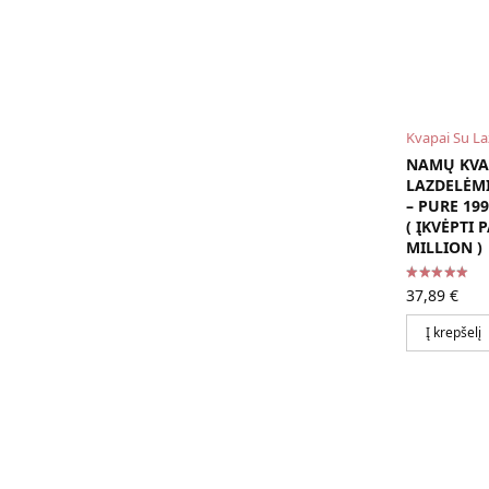
Kvapai Su L
NAMŲ KVA
LAZDELĖM
– PURE 199
( ĮKVĖPTI
MILLION )
37,89
€
Į krepšelį