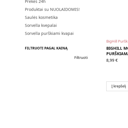
Prekės 24h
Produktai su NUOLAIDOMIS!
Saulės kosmetika
Sorvella kvepalai
Sorvella purškiami kvapai
BigHill Purš
BIGHILL M
FILTRUOTI PAGAL KAINĄ
PURŠKIAM
Filtruoti
8,99
€
Į krepšelį