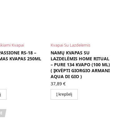
škiami Kvapai
Kvapai Su Lazdelėmis
PASSIONE RS-18 –
NAMŲ KVAPAS SU
MAS KVAPAS 250ML
LAZDELĖMIS HOME RITUAL
– PURE 134 KVAPO (100 ML)
( ĮKVĖPTI GIORGIO ARMANI
AQUA DI GIO )
37,89
€
į
Į krepšelį
E