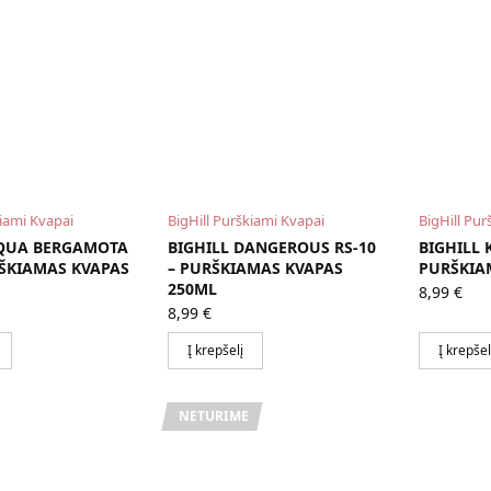
kiami Kvapai
BigHill Purškiami Kvapai
BigHill Pur
AQUA BERGAMOTA
BIGHILL DANGEROUS RS-10
BIGHILL K
RŠKIAMAS KVAPAS
– PURŠKIAMAS KVAPAS
PURŠKIA
250ML
8,99
€
8,99
€
Į krepšelį
Į krepšel
NETURIME