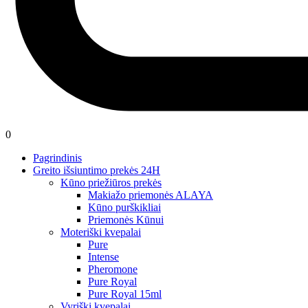
0
Pagrindinis
Greito išsiuntimo prekės 24H
Kūno priežiūros prekės
Makiažo priemonės ALAYA
Kūno purškikliai
Priemonės Kūnui
Moteriški kvepalai
Pure
Intense
Pheromone
Pure Royal
Pure Royal 15ml
Vyriški kvepalai