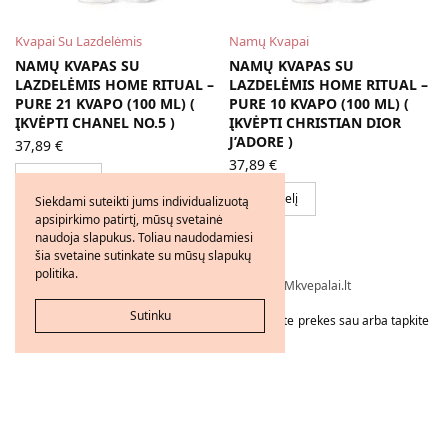
Kvapai Su Lazdelėmis
Namų Kvapai
NAMŲ KVAPAS SU
NAMŲ KVAPAS SU
LAZDELĖMIS HOME RITUAL –
LAZDELĖMIS HOME RITUAL –
PURE 21 KVAPO (100 ML) (
PURE 10 KVAPO (100 ML) (
ĮKVĖPTI CHANEL NO.5 )
ĮKVĖPTI CHRISTIAN DIOR
J’ADORE )
)
37,89
€
37,89
€
Į krepšelį
Į krepšelį
Siekdami suteikti jums individualizuotą
apsipirkimo patirtį, mūsų svetainė
naudoja slapukus. Toliau naudodamiesi
šia svetaine sutinkate su mūsų slapukų
politika.
Visos teisės saugomos © 2026 - FMkvepalai.lt
Sutinku
Tapkite FMWorld verslo partneriu arba užsakykite prekes sau arba tapkite
platintoju!
Nepriklausomo FM WORLD Verslo Partnerio interneto svetainė. FM verslo
partnerio numeris: 21206239, PVM mokėtojo kodas: LT100016523718