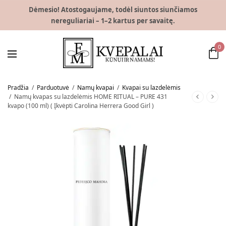
Dėmesio! Atostogaujame, todėl siuntos siunčiamos
nereguliariai – 1–2 kartus per savaitę.
0
Pradžia
/
Parduotuvė
/
Namų kvapai
/
Kvapai su lazdelėmis
/
Namų kvapas su lazdelėmis HOME RITUAL – PURE 431
kvapo (100 ml) ( Įkvėpti Carolina Herrera Good Girl )