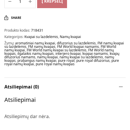
Į KREPŠELĮ
SHARE
Produkto kodas:
718431
Kategorijos:
Kvapai su lazdelėmis
,
Namų kvapai
Žymų:
aromatiniai namų kvapai
,
difuzorius su lazdelėmis
,
FM namų kvapai
su lazdelėmis
,
FM namų kvapas
,
FM World kvapai namams
,
FM World
namų kvapai
,
FM World namų kvapai su lazdelėmis
,
FM World namų
kvapas
,
ilgalaikis namų kvapas
,
interjero kvapai
,
kvapai namams
,
kvapų
difuzorius namams
,
namų kvapai
,
namų kvapai su lazdelėmis
,
namų
kvapas
,
prabangus namų kvapai
,
pure royal
,
pure royal difuzorius
,
pure
royal namų kvapai
,
pure royal namų kvapas
Atsiliepimai (0)
Atsiliepimai
Atsiliepimų dar nėra.