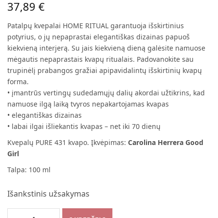
37,89
€
Patalpų kvepalai HOME RITUAL garantuoja išskirtinius
potyrius, o jų nepaprastai elegantiškas dizainas papuoš
kiekvieną interjerą. Su jais kiekvieną dieną galėsite namuose
mėgautis nepaprastais kvapų ritualais. Padovanokite sau
trupinėlį prabangos gražiai apipavidalintų išskirtinių kvapų
forma.
• įmantrūs vertingų sudedamųjų dalių akordai užtikrins, kad
namuose ilgą laiką tvyros nepakartojamas kvapas
• elegantiškas dizainas
• labai ilgai išliekantis kvapas – net iki 70 dienų
Kvepalų PURE 431 kvapo. Įkvėpimas:
Carolina Herrera Good
Girl
Talpa: 100 ml
Išankstinis užsakymas