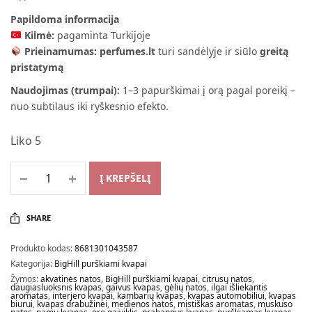
Papildoma informacija
Kilmė:
pagaminta Turkijoje
Prieinamumas:
perfumes.lt
turi sandėlyje ir siūlo
greitą
pristatymą
Naudojimas (trumpai):
1–3 papurškimai į orą pagal poreikį –
nuo subtilaus iki ryškesnio efekto.
Liko 5
Į KREPŠELĮ
SHARE
Produkto kodas:
8681301043587
Kategorija:
BigHill purškiami kvapai
Žymos:
akvatinės natos
,
BigHill purškiami kvapai
,
citrusų natos
,
daugiasluoksnis kvapas
,
gaivus kvapas
,
gėlių natos
,
ilgai išliekantis
aromatas
,
interjero kvapai
,
kambarių kvapas
,
kvapas automobiliui
,
kvapas
biurui
,
kvapas drabužinei
,
medienos natos
,
mistiškas aromatas
,
muskuso