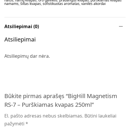
natos
,
namų kvapas
,
oro gaiviklis
,
prabangus kvapas
,
purškiamas kvapas
namams
,
šiltas kvapas
,
sofistikuotas aromatas
,
vanilės akordai
Atsiliepimai (0)
Atsiliepimai
Atsiliepimų dar nėra.
Būkite pirmas aprašęs “BigHill Magnetism
RS-7 – Purškiamas kvapas 250ml”
El. pašto adresas nebus skelbiamas.
Būtini laukeliai
pažymėti
*