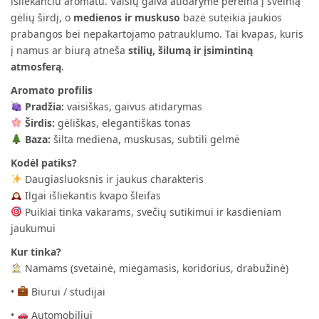
išliekančiu aromatu. Vaisių gaiva atidaryme pereina į švelnią
gėlių širdį, o
medienos ir muskuso
bazė suteikia jaukios
prabangos bei nepakartojamo patrauklumo. Tai kvapas, kuris
į namus ar biurą atneša
stilių, šilumą ir įsimintiną
atmosferą
.
Aromato profilis
Pradžia:
vaisiškas, gaivus atidarymas
Širdis:
gėliškas, elegantiškas tonas
Baza:
šilta mediena, muskusas, subtili gelmė
Kodėl patiks?
Daugiasluoksnis ir jaukus charakteris
Ilgai išliekantis kvapo šleifas
Puikiai tinka vakarams, svečių sutikimui ir kasdieniam
jaukumui
Kur tinka?
Namams (svetainė, miegamasis, koridorius, drabužinė)
•
Biurui / studijai
•
Automobiliui