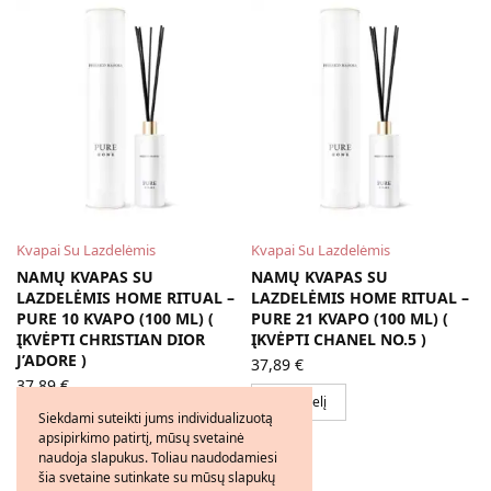
Kvapai Su Lazdelėmis
Kvapai Su Lazdelėmis
NAMŲ KVAPAS SU
NAMŲ KVAPAS SU
LAZDELĖMIS HOME RITUAL –
LAZDELĖMIS HOME RITUAL –
PURE 10 KVAPO (100 ML) (
PURE 21 KVAPO (100 ML) (
ĮKVĖPTI CHRISTIAN DIOR
ĮKVĖPTI CHANEL NO.5 )
J’ADORE )
37,89
€
37,89
€
Į krepšelį
Siekdami suteikti jums individualizuotą
Į krepšelį
apsipirkimo patirtį, mūsų svetainė
naudoja slapukus. Toliau naudodamiesi
šia svetaine sutinkate su mūsų slapukų