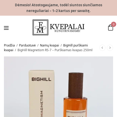
Dėmesio! Atostogaujame, todėl siuntos siunčiamos
nereguliariai – 1–2 kartus per savaitę.
0
Pradžia
/
Parduotuvė
/
Namų kvapai
/
BigHill purškiami
kvapai
/
BigHill Magnetism RS-7 – Purškiamas kvapas 250ml