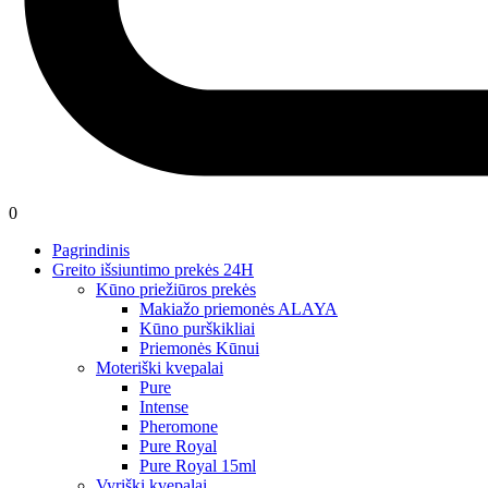
0
Pagrindinis
Greito išsiuntimo prekės 24H
Kūno priežiūros prekės
Makiažo priemonės ALAYA
Kūno purškikliai
Priemonės Kūnui
Moteriški kvepalai
Pure
Intense
Pheromone
Pure Royal
Pure Royal 15ml
Vyriški kvepalai