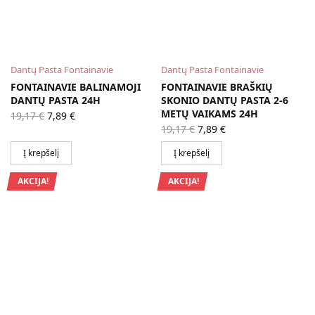
Dantų Pasta Fontainavie
Dantų Pasta Fontainavie
FONTAINAVIE BALINAMOJI
FONTAINAVIE BRAŠKIŲ
DANTŲ PASTA 24H
SKONIO DANTŲ PASTA 2-6
Original
Current
METŲ VAIKAMS 24H
19,17
€
7,89
€
price
price is:
Original
Current
19,17
€
7,89
€
was:
7,89 €.
price
price is:
19,17 €.
was:
7,89 €.
Į krepšelį
Į krepšelį
19,17 €.
AKCIJA!
AKCIJA!