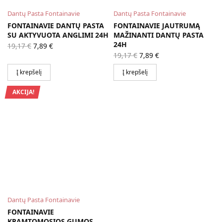
Dantų Pasta Fontainavie
Dantų Pasta Fontainavie
FONTAINAVIE DANTŲ PASTA
FONTAINAVIE JAUTRUMĄ
SU AKTYVUOTA ANGLIMI 24H
MAŽINANTI DANTŲ PASTA
Original
Current
24H
19,17
€
7,89
€
price
price is:
Original
Current
19,17
€
7,89
€
was:
7,89 €.
price
price is:
19,17 €.
was:
7,89 €.
Į krepšelį
Į krepšelį
19,17 €.
AKCIJA!
Dantų Pasta Fontainavie
FONTAINAVIE
KRAMTOMOSIOS GUMOS