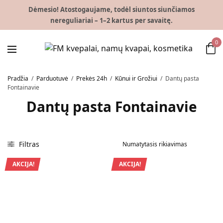
Dėmesio! Atostogaujame, todėl siuntos siunčiamos
nereguliariai – 1–2 kartus per savaitę.
0
Pradžia
/
Parduotuvė
/
Prekės 24h
/
Kūnui ir Grožiui
/
Dantų pasta
Fontainavie
Dantų pasta Fontainavie
Filtras
AKCIJA!
AKCIJA!