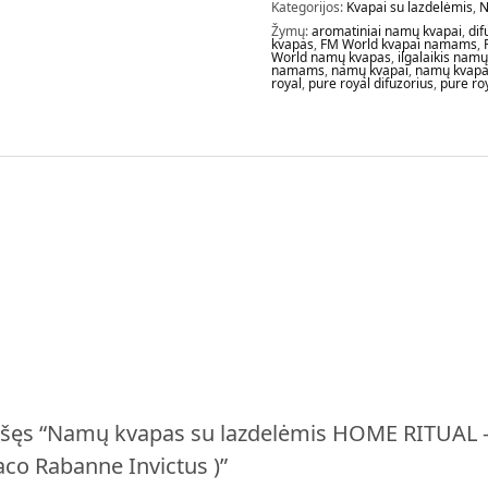
Kategorijos:
Kvapai su lazdelėmis
,
N
Žymų:
aromatiniai namų kvapai
,
dif
kvapas
,
FM World kvapai namams
,
World namų kvapas
,
ilgalaikis nam
namams
,
namų kvapai
,
namų kvapai
royal
,
pure royal difuzorius
,
pure ro
ašęs “Namų kvapas su lazdelėmis HOME RITUAL 
Paco Rabanne Invictus )”