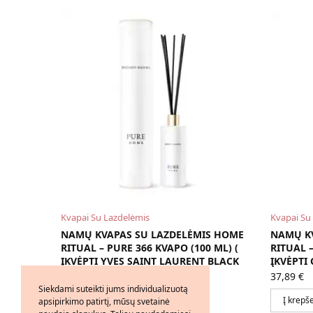
Kvapai Su Lazdelėmis
Kvapai Su
NAMŲ KVAPAS SU LAZDELĖMIS HOME
NAMŲ K
RITUAL – PURE 366 KVAPO (100 ML) (
RITUAL –
ĮKVĖPTI YVES SAINT LAURENT BLACK
ĮKVĖPTI 
OPIUM )
37,89
€
Siekdami suteikti jums individualizuotą
37,89
€
Į krepše
apsipirkimo patirtį, mūsų svetainė