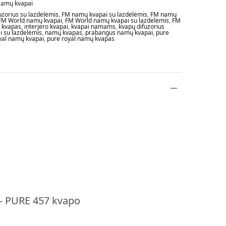
amų kvapai
uzorius su lazdelėmis
,
FM namų kvapai su lazdelėmis
,
FM namų
FM World namų kvapai
,
FM World namų kvapai su lazdelėmis
,
FM
ų kvapas
,
interjero kvapai
,
kvapai namams
,
kvapų difuzorius
 su lazdelėmis
,
namų kvapas
,
prabangus namų kvapai
,
pure
yal namų kvapai
,
pure royal namų kvapas
– PURE 457 kvapo