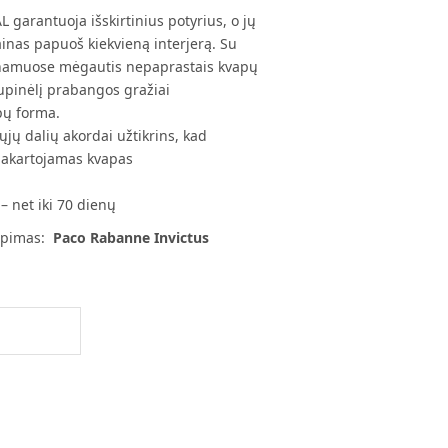
garantuoja išskirtinius potyrius, o jų
inas papuoš kiekvieną interjerą. Su
e namuose mėgautis nepaprastais kvapų
rupinėlį prabangos gražiai
apų forma.
jų dalių akordai užtikrins, kad
pakartojamas kvapas
 – net iki 70 dienų
vėpimas:
Paco Rabanne Invictus