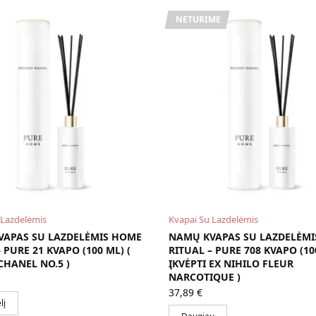
NETURIME
 Lazdelėmis
Kvapai Su Lazdelėmis
VAPAS SU LAZDELĖMIS HOME
NAMŲ KVAPAS SU LAZDELĖM
 PURE 21 KVAPO (100 ML) (
RITUAL – PURE 708 KVAPO (10
CHANEL NO.5 )
ĮKVĖPTI EX NIHILO FLEUR
NARCOTIQUE )
37,89
€
lį