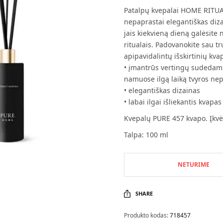
Patalpų kvepalai HOME RITUAL 
nepaprastai elegantiškas diza
jais kiekvieną dieną galėsit
ritualais. Padovanokite sau t
apipavidalintų išskirtinių kv
• įmantrūs vertingų sudedamų
namuose ilgą laiką tvyros ne
• elegantiškas dizainas
• labai ilgai išliekantis kvapas
Kvepalų PURE 457 kvapo. Įk
Talpa: 100 ml
NETURIME
SHARE
Produkto kodas:
718457