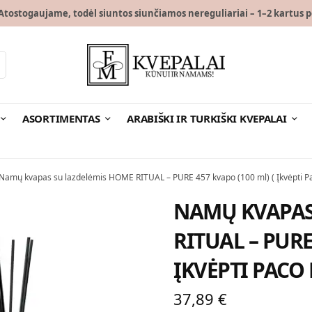
tostogaujame, todėl siuntos siunčiamos nereguliariai – 1–2 kartus p
ASORTIMENTAS
ARABIŠKI IR TURKIŠKI KVEPALAI
Namų kvapas su lazdelėmis HOME RITUAL – PURE 457 kvapo (100 ml) ( Įkvėpti Pa
NAMŲ KVAPAS
RITUAL – PURE
ĮKVĖPTI PACO
37,89
€