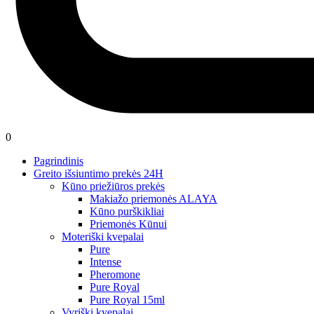
0
Pagrindinis
Greito išsiuntimo prekės 24H
Kūno priežiūros prekės
Makiažo priemonės ALAYA
Kūno purškikliai
Priemonės Kūnui
Moteriški kvepalai
Pure
Intense
Pheromone
Pure Royal
Pure Royal 15ml
Vyriški kvepalai