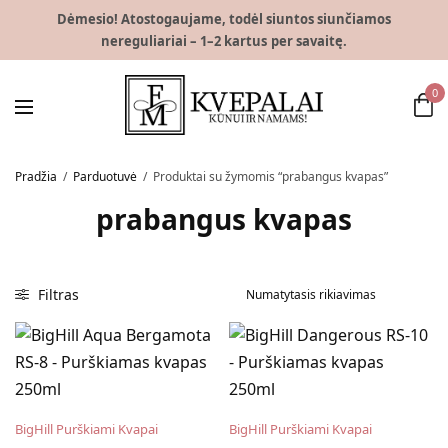
Dėmesio! Atostogaujame, todėl siuntos siunčiamos
nereguliariai – 1–2 kartus per savaitę.
0
Pradžia
/
Parduotuvė
/
Produktai su žymomis “prabangus kvapas”
prabangus kvapas
Filtras
BigHill Purškiami Kvapai
BigHill Purškiami Kvapai