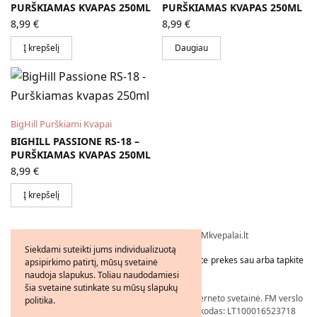
PURŠKIAMAS KVAPAS 250ML
PURŠKIAMAS KVAPAS 250ML
8,99
€
8,99
€
Į krepšelį
Daugiau
BigHill Purškiami Kvapai
BIGHILL PASSIONE RS-18 –
PURŠKIAMAS KVAPAS 250ML
8,99
€
Į krepšelį
Visos teisės saugomos © 2026 - FMkvepalai.lt
Siekdami suteikti jums individualizuotą
Tapkite FMWorld verslo partneriu arba užsakykite prekes sau arba tapkite
apsipirkimo patirtį, mūsų svetainė
platintoju!
naudoja slapukus. Toliau naudodamiesi
šia svetaine sutinkate su mūsų slapukų
Nepriklausomo FM WORLD Verslo Partnerio interneto svetainė. FM verslo
politika.
partnerio numeris: 21206239, PVM mokėtojo kodas: LT100016523718