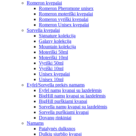
Romeron kvepalai
Romeron Pheromone unisex
Romeron moteriški kvepalai
Romeron vyriški kvepalai
Romeron Unisex kvepalai
Sorvella kvepalai
Signature kolekcija
Galaxy kolekcija
Mountain kolekcija
Moteriški 50ml
Moteriški 10ml
Vyriški 50ml
Vyriški 10ml
Unisex kvepalai
Unisex 10ml
Eyfel/Sorvella prekės namams
Eyfel namų kvapai su lazdelėmis
BigHill namų kvapai su lazdelėmis
BigHill purškiami kvapai
Sorvella namų kvapai su lazdelėmis
Sorvella purškiami kvapai
Dovanų rinkiniai
Namams
Patalynės dulksnos
Dulkių siurblio kvapai