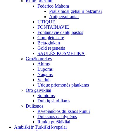
Kūno priežiūra
Federico Mahora
Prausimosi geliai ir balzamai
Antiperspirantai
UTIQUE
FONTAINAVIE
Fontainavie dantų pastos
Complete care
Beta-glukan
Gold regenesis
SAULĖS KOSMETIKA
Grožio prekės
Akims
Lūpoms
Nagams
Veidui
Utique priemonės plaukams
Oro gaivikliai
Spintoms
Dulkių siurbliams
Dulksnos
Kvepiančios dulksnos kūnui
Dulksnos patalynėms
Rankų purškikliai
Arabiški ir Turkiški kvepalai