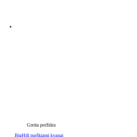
Greita peržiūra
BigHill purškiami kvapai