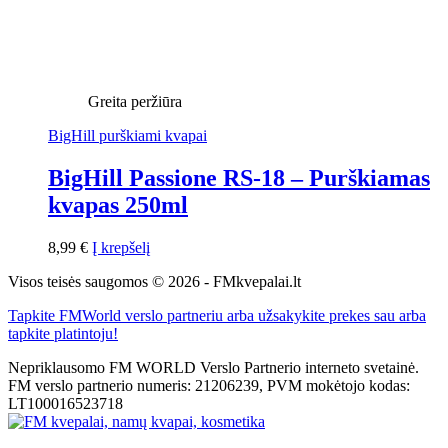
Greita peržiūra
BigHill purškiami kvapai
BigHill Passione RS-18 – Purškiamas
kvapas 250ml
8,99
€
Į krepšelį
Visos teisės saugomos © 2026 - FMkvepalai.lt
Tapkite FMWorld verslo partneriu arba užsakykite prekes sau arba
tapkite platintoju!
Nepriklausomo FM WORLD Verslo Partnerio interneto svetainė.
FM verslo partnerio numeris: 21206239, PVM mokėtojo kodas:
LT100016523718