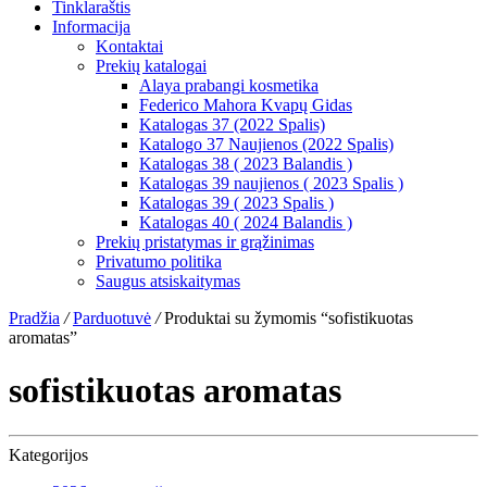
Tinklaraštis
Informacija
Kontaktai
Prekių katalogai
Alaya prabangi kosmetika
Federico Mahora Kvapų Gidas
Katalogas 37 (2022 Spalis)
Katalogo 37 Naujienos (2022 Spalis)
Katalogas 38 ( 2023 Balandis )
Katalogas 39 naujienos ( 2023 Spalis )
Katalogas 39 ( 2023 Spalis )
Katalogas 40 ( 2024 Balandis )
Prekių pristatymas ir grąžinimas
Privatumo politika
Saugus atsiskaitymas
Pradžia
/
Parduotuvė
/
Produktai su žymomis “sofistikuotas
aromatas”
sofistikuotas aromatas
Kategorijos