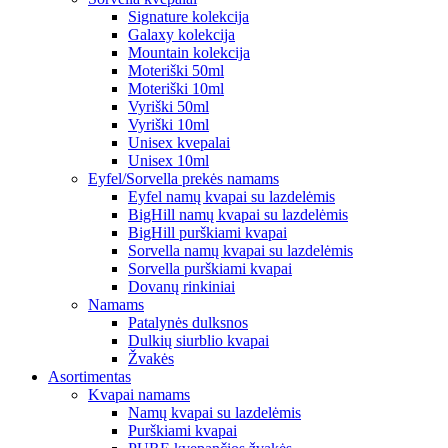
Signature kolekcija
Galaxy kolekcija
Mountain kolekcija
Moteriški 50ml
Moteriški 10ml
Vyriški 50ml
Vyriški 10ml
Unisex kvepalai
Unisex 10ml
Eyfel/Sorvella prekės namams
Eyfel namų kvapai su lazdelėmis
BigHill namų kvapai su lazdelėmis
BigHill purškiami kvapai
Sorvella namų kvapai su lazdelėmis
Sorvella purškiami kvapai
Dovanų rinkiniai
Namams
Patalynės dulksnos
Dulkių siurblio kvapai
Žvakės
Asortimentas
Kvapai namams
Namų kvapai su lazdelėmis
Purškiami kvapai