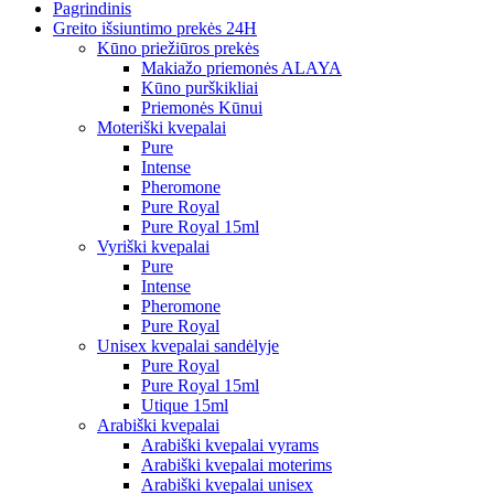
Pagrindinis
Greito išsiuntimo prekės 24H
Kūno priežiūros prekės
Makiažo priemonės ALAYA
Kūno purškikliai
Priemonės Kūnui
Moteriški kvepalai
Pure
Intense
Pheromone
Pure Royal
Pure Royal 15ml
Vyriški kvepalai
Pure
Intense
Pheromone
Pure Royal
Unisex kvepalai sandėlyje
Pure Royal
Pure Royal 15ml
Utique 15ml
Arabiški kvepalai
Arabiški kvepalai vyrams
Arabiški kvepalai moterims
Arabiški kvepalai unisex