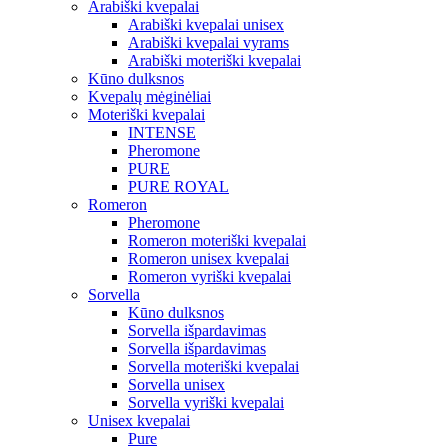
Arabiški kvepalai
Arabiški kvepalai unisex
Arabiški kvepalai vyrams
Arabiški moteriški kvepalai
Kūno dulksnos
Kvepalų mėginėliai
Moteriški kvepalai
INTENSE
Pheromone
PURE
PURE ROYAL
Romeron
Pheromone
Romeron moteriški kvepalai
Romeron unisex kvepalai
Romeron vyriški kvepalai
Sorvella
Kūno dulksnos
Sorvella išpardavimas
Sorvella išpardavimas
Sorvella moteriški kvepalai
Sorvella unisex
Sorvella vyriški kvepalai
Unisex kvepalai
Pure