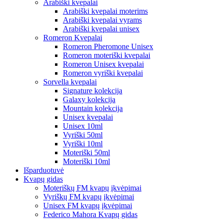
Arabiški kvepalai
Arabiški kvepalai moterims
Arabiški kvepalai vyrams
Arabiški kvepalai unisex
Romeron Kvepalai
Romeron Pheromone Unisex
Romeron moteriški kvepalai
Romeron Unisex kvepalai
Romeron vyriški kvepalai
Sorvella kvepalai
Signature kolekcija
Galaxy kolekcija
Mountain kolekcija
Unisex kvepalai
Unisex 10ml
Vyriški 50ml
Vyriški 10ml
Moteriški 50ml
Moteriški 10ml
Išparduotuvė
Kvapų gidas
Moteriškų FM kvapų įkvėpimai
Vyriškų FM kvapų įkvėpimai
Unisex FM kvapų įkvėpimai
Federico Mahora Kvapų gidas