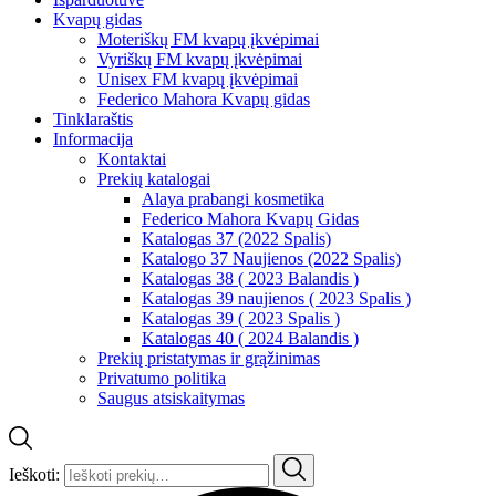
Kvapų gidas
Moteriškų FM kvapų įkvėpimai
Vyriškų FM kvapų įkvėpimai
Unisex FM kvapų įkvėpimai
Federico Mahora Kvapų gidas
Tinklaraštis
Informacija
Kontaktai
Prekių katalogai
Alaya prabangi kosmetika
Federico Mahora Kvapų Gidas
Katalogas 37 (2022 Spalis)
Katalogo 37 Naujienos (2022 Spalis)
Katalogas 38 ( 2023 Balandis )
Katalogas 39 naujienos ( 2023 Spalis )
Katalogas 39 ( 2023 Spalis )
Katalogas 40 ( 2024 Balandis )
Prekių pristatymas ir grąžinimas
Privatumo politika
Saugus atsiskaitymas
Ieškoti: