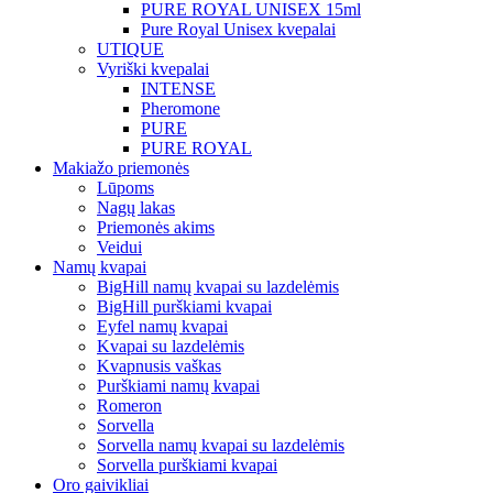
PURE ROYAL UNISEX 15ml
Pure Royal Unisex kvepalai
UTIQUE
Vyriški kvepalai
INTENSE
Pheromone
PURE
PURE ROYAL
Makiažo priemonės
Lūpoms
Nagų lakas
Priemonės akims
Veidui
Namų kvapai
BigHill namų kvapai su lazdelėmis
BigHill purškiami kvapai
Eyfel namų kvapai
Kvapai su lazdelėmis
Kvapnusis vaškas
Purškiami namų kvapai
Romeron
Sorvella
Sorvella namų kvapai su lazdelėmis
Sorvella purškiami kvapai
Oro gaivikliai