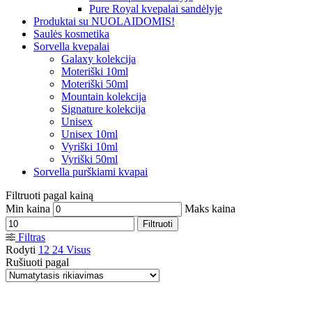
Pure Royal kvepalai sandėlyje
Produktai su NUOLAIDOMIS!
Saulės kosmetika
Sorvella kvepalai
Galaxy kolekcija
Moteriški 10ml
Moteriški 50ml
Mountain kolekcija
Signature kolekcija
Unisex
Unisex 10ml
Vyriški 10ml
Vyriški 50ml
Sorvella purškiami kvapai
Filtruoti pagal kainą
Min kaina
Maks kaina
Filtruoti
Filtras
Rodyti
12
24
Visus
Rušiuoti pagal