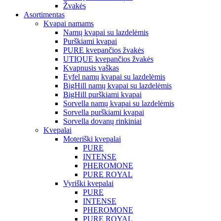
Žvakės
Asortimentas
Kvapai namams
Namų kvapai su lazdelėmis
Purškiami kvapai
PURE kvepančios žvakės
UTIQUE kvepančios žvakės
Kvapnusis vaškas
Eyfel namų kvapai su lazdelėmis
BigHill namų kvapai su lazdelėmis
BigHill purškiami kvapai
Sorvella namų kvapai su lazdelėmis
Sorvella purškiami kvapai
Sorvella dovanų rinkiniai
Kvepalai
Moteriški kvepalai
PURE
INTENSE
PHEROMONE
PURE ROYAL
Vyriški kvepalai
PURE
INTENSE
PHEROMONE
PURE ROYAL