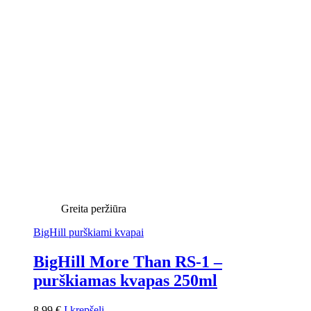
Greita peržiūra
BigHill purškiami kvapai
BigHill More Than RS-1 –
purškiamas kvapas 250ml
8,99
€
Į krepšelį