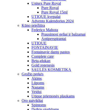
Unisex Pure Royal
Pure Royal
Pure Royal 15ml
UTIQUE kvepalai
Advento Kalendorius 2024
Kūno priežiūra
Federico Mahora
Prausimosi geliai ir balzamai
Antiperspirantai
UTIQUE
FONTAINAVIE
Fontainavie dantų pastos
Complete care
Beta-glukan
Gold regenesis
SAULĖS KOSMETIKA
Grožio prekės
Akims
Lūpoms
Nagams
Veidui
Utique priemonės plaukams
Oro gaivikliai
Spintoms
Dulkių siurbliams