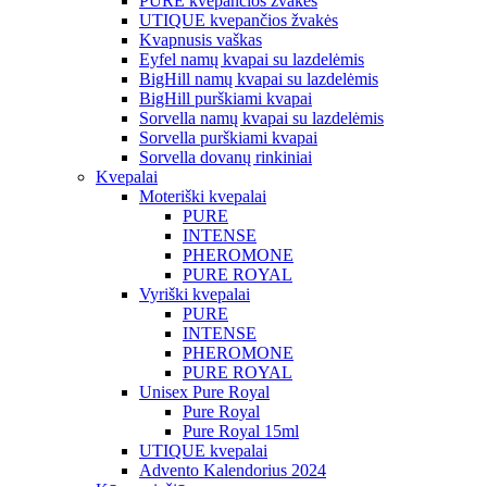
PURE kvepančios žvakės
UTIQUE kvepančios žvakės
Kvapnusis vaškas
Eyfel namų kvapai su lazdelėmis
BigHill namų kvapai su lazdelėmis
BigHill purškiami kvapai
Sorvella namų kvapai su lazdelėmis
Sorvella purškiami kvapai
Sorvella dovanų rinkiniai
Kvepalai
Moteriški kvepalai
PURE
INTENSE
PHEROMONE
PURE ROYAL
Vyriški kvepalai
PURE
INTENSE
PHEROMONE
PURE ROYAL
Unisex Pure Royal
Pure Royal
Pure Royal 15ml
UTIQUE kvepalai
Advento Kalendorius 2024