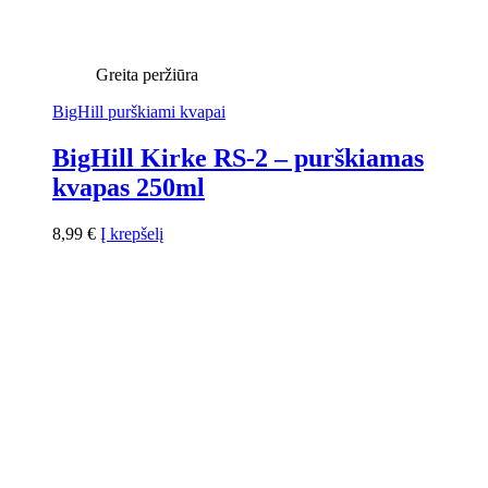
Greita peržiūra
BigHill purškiami kvapai
BigHill Kirke RS-2 – purškiamas
kvapas 250ml
8,99
€
Į krepšelį