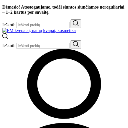
Dėmesio! Atostogaujame, todėl siuntos siunčiamos nereguliariai
– 1–2 kartus per savaitę.
Ieškoti:
Ieškoti: