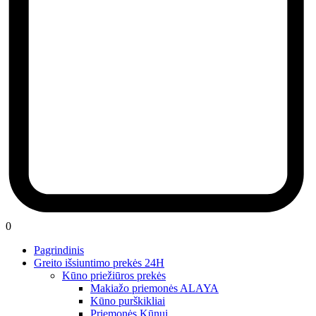
0
Pagrindinis
Greito išsiuntimo prekės 24H
Kūno priežiūros prekės
Makiažo priemonės ALAYA
Kūno purškikliai
Priemonės Kūnui