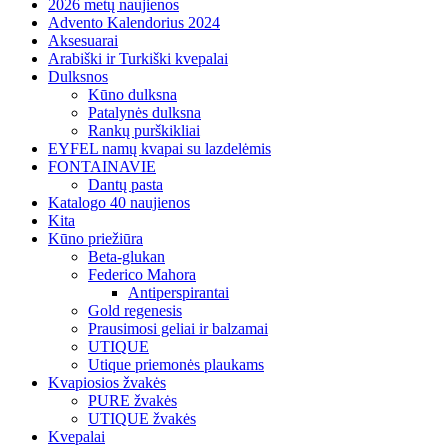
2026 metų naujienos
Advento Kalendorius 2024
Aksesuarai
Arabiški ir Turkiški kvepalai
Dulksnos
Kūno dulksna
Patalynės dulksna
Rankų purškikliai
EYFEL namų kvapai su lazdelėmis
FONTAINAVIE
Dantų pasta
Katalogo 40 naujienos
Kita
Kūno priežiūra
Beta-glukan
Federico Mahora
Antiperspirantai
Gold regenesis
Prausimosi geliai ir balzamai
UTIQUE
Utique priemonės plaukams
Kvapiosios žvakės
PURE žvakės
UTIQUE žvakės
Kvepalai