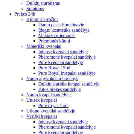
Dulkių siurbliams
Spintoms
Prekės 24h
Kūnui ir Grožiui
Dantų pasta Fontainavie
Įdegio kosmetika sandėlyje
Makiažo priemonės
Priemonės kūnui
Moteriški kvepalai
Intense kvepalai sandėlyje
Pheromone kvepalai sandėlyje
Pure kvepalai sandėlyje
Pure Royal 15ml
Pure Royal kvepalai sandėlyje
Namų apyvokos reikmenys
Dulkių siurblio kvapai sandėlyje
Kitos prekės sandėlyje
Namų kvapai sandėlyje
Unisex kvepalai
Pure royal 15ml
Utique kvepalai sandėlyje
Vyriški kvepalai
Intense kvepalai sandėlyje
Pheromone kvepalai sandėlyje
Pure kvepalai sandėlyje