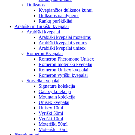
Dulksnos
Kvepiančios dulksnos kūnui
Dulksnos patalynėms
Rankų purškikliai
Arabiški ir Turkiški kvepalai
Arabiški kvepalai
Arabiški kvepalai moterims
Arabiški kvepalai vyrams
Arabiški kvepalai unisex
Romeron Kvepalai
Romeron Pheromone Unisex
Romeron moteriški kvepalai
Romeron Unisex kvepalai
Romeron vyriški kvepalai
Sorvella kvepalai
Signature kolekcija
Galaxy kolekcija
Mountain kolekcija
Unisex kvepalai
Unisex 10ml
Vyriški 50ml
Vyriški 10ml
Moteriški 50ml
Moteriški 10ml
Išparduotuvė