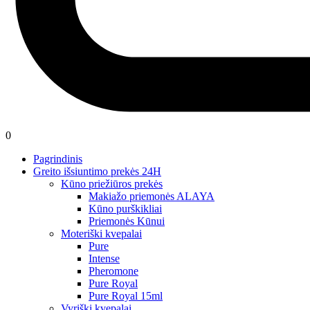
0
Pagrindinis
Greito išsiuntimo prekės 24H
Kūno priežiūros prekės
Makiažo priemonės ALAYA
Kūno purškikliai
Priemonės Kūnui
Moteriški kvepalai
Pure
Intense
Pheromone
Pure Royal
Pure Royal 15ml
Vyriški kvepalai