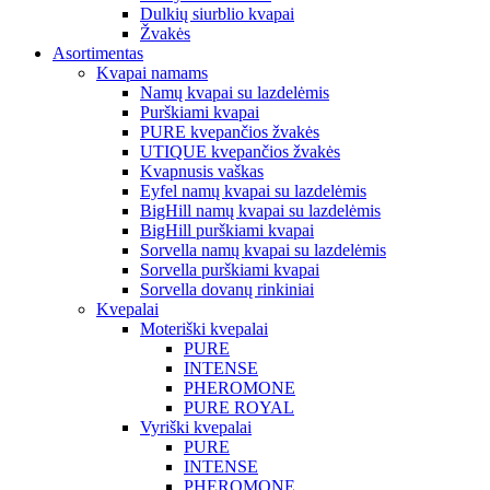
Dulkių siurblio kvapai
Žvakės
Asortimentas
Kvapai namams
Namų kvapai su lazdelėmis
Purškiami kvapai
PURE kvepančios žvakės
UTIQUE kvepančios žvakės
Kvapnusis vaškas
Eyfel namų kvapai su lazdelėmis
BigHill namų kvapai su lazdelėmis
BigHill purškiami kvapai
Sorvella namų kvapai su lazdelėmis
Sorvella purškiami kvapai
Sorvella dovanų rinkiniai
Kvepalai
Moteriški kvepalai
PURE
INTENSE
PHEROMONE
PURE ROYAL
Vyriški kvepalai
PURE
INTENSE
PHEROMONE