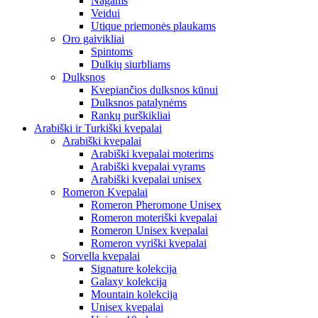
Nagams
Veidui
Utique priemonės plaukams
Oro gaivikliai
Spintoms
Dulkių siurbliams
Dulksnos
Kvepiančios dulksnos kūnui
Dulksnos patalynėms
Rankų purškikliai
Arabiški ir Turkiški kvepalai
Arabiški kvepalai
Arabiški kvepalai moterims
Arabiški kvepalai vyrams
Arabiški kvepalai unisex
Romeron Kvepalai
Romeron Pheromone Unisex
Romeron moteriški kvepalai
Romeron Unisex kvepalai
Romeron vyriški kvepalai
Sorvella kvepalai
Signature kolekcija
Galaxy kolekcija
Mountain kolekcija
Unisex kvepalai