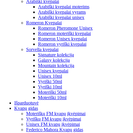
Arabiški kvepalai
Arabiški kvepalai moterims
Arabiški kvepalai vyrams
Arabiški kvepalai unisex
Romeron Kvepalai
Romeron Pheromone Unisex
Romeron moteriški kvepalai
Romeron Unisex kvepalai
Romeron vyriški kvepalai
Sorvella kvepalai
Signature kolekcija
Galaxy kolekcija
Mountain kolekcija
Unisex kvepalai
Unisex 10ml
Vyriški 50ml
Vyriški 10ml
Moteriški 50ml
Moteriški 10ml
Išparduotuvė
Kvapų gidas
Moteriškų FM kvapų įkvėpimai
Vyriškų FM kvapų įkvėpimai
Unisex FM kvapų įkvėpimai
Federico Mahora Kvapų gidas