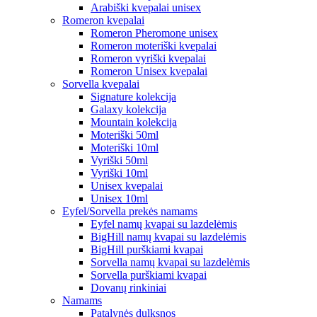
Arabiški kvepalai unisex
Romeron kvepalai
Romeron Pheromone unisex
Romeron moteriški kvepalai
Romeron vyriški kvepalai
Romeron Unisex kvepalai
Sorvella kvepalai
Signature kolekcija
Galaxy kolekcija
Mountain kolekcija
Moteriški 50ml
Moteriški 10ml
Vyriški 50ml
Vyriški 10ml
Unisex kvepalai
Unisex 10ml
Eyfel/Sorvella prekės namams
Eyfel namų kvapai su lazdelėmis
BigHill namų kvapai su lazdelėmis
BigHill purškiami kvapai
Sorvella namų kvapai su lazdelėmis
Sorvella purškiami kvapai
Dovanų rinkiniai
Namams
Patalynės dulksnos