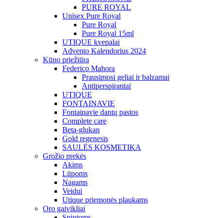
PURE ROYAL
Unisex Pure Royal
Pure Royal
Pure Royal 15ml
UTIQUE kvepalai
Advento Kalendorius 2024
Kūno priežiūra
Federico Mahora
Prausimosi geliai ir balzamai
Antiperspirantai
UTIQUE
FONTAINAVIE
Fontainavie dantų pastos
Complete care
Beta-glukan
Gold regenesis
SAULĖS KOSMETIKA
Grožio prekės
Akims
Lūpoms
Nagams
Veidui
Utique priemonės plaukams
Oro gaivikliai
Spintoms