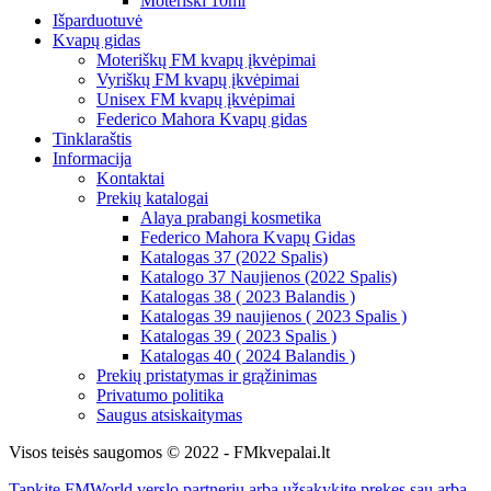
Moteriški 10ml
Išparduotuvė
Kvapų gidas
Moteriškų FM kvapų įkvėpimai
Vyriškų FM kvapų įkvėpimai
Unisex FM kvapų įkvėpimai
Federico Mahora Kvapų gidas
Tinklaraštis
Informacija
Kontaktai
Prekių katalogai
Alaya prabangi kosmetika
Federico Mahora Kvapų Gidas
Katalogas 37 (2022 Spalis)
Katalogo 37 Naujienos (2022 Spalis)
Katalogas 38 ( 2023 Balandis )
Katalogas 39 naujienos ( 2023 Spalis )
Katalogas 39 ( 2023 Spalis )
Katalogas 40 ( 2024 Balandis )
Prekių pristatymas ir grąžinimas
Privatumo politika
Saugus atsiskaitymas
Visos teisės saugomos © 2022 - FMkvepalai.lt
Tapkite FMWorld verslo partneriu arba užsakykite prekes sau arba