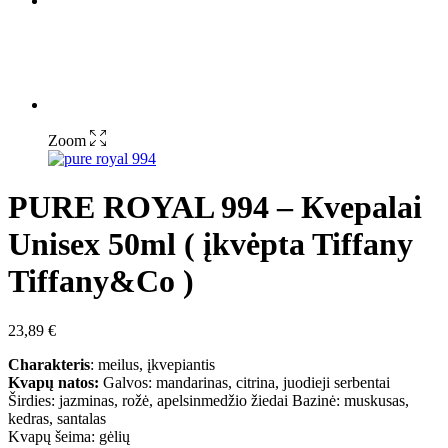
Zoom
PURE ROYAL 994 – Кvepalai
Unisex 50ml ( įkvėpta Tiffany
Tiffany&Co )
23,89
€
Charakteris
: meilus, įkvepiantis
Kvapų natos:
Galvos: mandarinas, citrina, juodieji serbentai
Širdies: jazminas, rožė, apelsinmedžio žiedai Bazinė: muskusas,
kedras, santalas
Kvapų šeima: gėlių