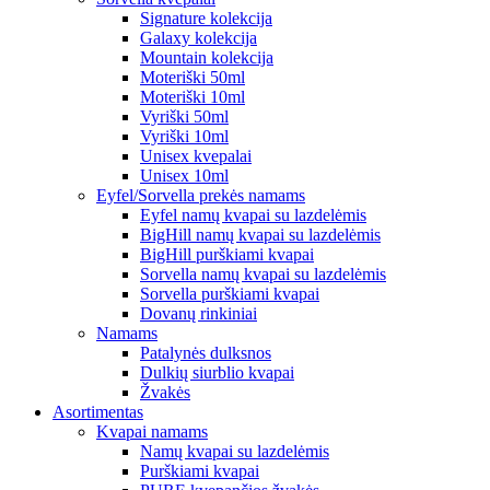
Signature kolekcija
Galaxy kolekcija
Mountain kolekcija
Moteriški 50ml
Moteriški 10ml
Vyriški 50ml
Vyriški 10ml
Unisex kvepalai
Unisex 10ml
Eyfel/Sorvella prekės namams
Eyfel namų kvapai su lazdelėmis
BigHill namų kvapai su lazdelėmis
BigHill purškiami kvapai
Sorvella namų kvapai su lazdelėmis
Sorvella purškiami kvapai
Dovanų rinkiniai
Namams
Patalynės dulksnos
Dulkių siurblio kvapai
Žvakės
Asortimentas
Kvapai namams
Namų kvapai su lazdelėmis
Purškiami kvapai