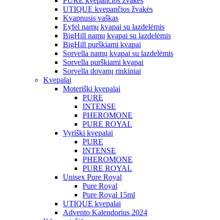
PURE kvepančios žvakės
UTIQUE kvepančios žvakės
Kvapnusis vaškas
Eyfel namų kvapai su lazdelėmis
BigHill namų kvapai su lazdelėmis
BigHill purškiami kvapai
Sorvella namų kvapai su lazdelėmis
Sorvella purškiami kvapai
Sorvella dovanų rinkiniai
Kvepalai
Moteriški kvepalai
PURE
INTENSE
PHEROMONE
PURE ROYAL
Vyriški kvepalai
PURE
INTENSE
PHEROMONE
PURE ROYAL
Unisex Pure Royal
Pure Royal
Pure Royal 15ml
UTIQUE kvepalai
Advento Kalendorius 2024