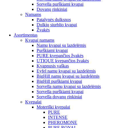
Sorvella purškiami kvapai
Dovanų rinkiniai
Namams
Patalynės dulksnos
Dulkių siurblio kvapai
Žvakės
Asortimentas
Kvapai namams
Namų kvapai su lazdelėmis
Purškiami kvapai
PURE kvepančios žvakės
UTIQUE kvepančios žvakės
Kvapnusis vaškas
Eyfel namų kvapai su lazdelėmis
BigHill namų kvapai su lazdelėmis
BigHill purškiami kvapai
Sorvella namų kvapai su lazdelėmis
Sorvella purškiami kvapai
Sorvella dovanų rinkiniai
Kvepalai
Moteriški kvepalai
PURE
INTENSE
PHEROMONE
PURE ROYAL