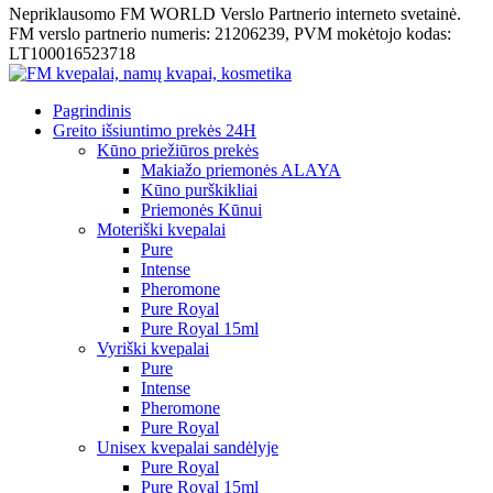
Nepriklausomo FM WORLD Verslo Partnerio interneto svetainė.
FM verslo partnerio numeris: 21206239, PVM mokėtojo kodas:
LT100016523718
Pagrindinis
Greito išsiuntimo prekės 24H
Kūno priežiūros prekės
Makiažo priemonės ALAYA
Kūno purškikliai
Priemonės Kūnui
Moteriški kvepalai
Pure
Intense
Pheromone
Pure Royal
Pure Royal 15ml
Vyriški kvepalai
Pure
Intense
Pheromone
Pure Royal
Unisex kvepalai sandėlyje
Pure Royal
Pure Royal 15ml