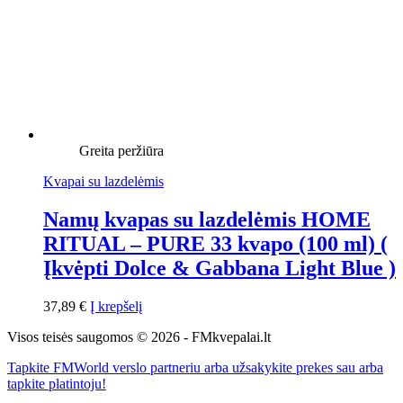
Greita peržiūra
Kvapai su lazdelėmis
Namų kvapas su lazdelėmis HOME
RITUAL – PURE 33 kvapo (100 ml) (
Įkvėpti Dolce & Gabbana Light Blue )
37,89
€
Į krepšelį
Visos teisės saugomos © 2026 - FMkvepalai.lt
Tapkite FMWorld verslo partneriu arba užsakykite prekes sau arba
tapkite platintoju!