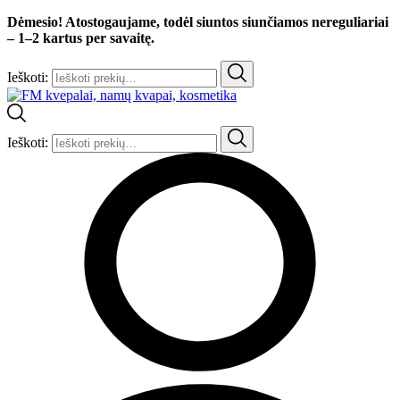
Dėmesio! Atostogaujame, todėl siuntos siunčiamos nereguliariai
– 1–2 kartus per savaitę.
Ieškoti:
Ieškoti: