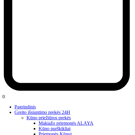
0
Pagrindinis
Greito išsiuntimo prekės 24H
Kūno priežiūros prekės
Makiažo priemonės ALAYA
Kūno purškikliai
Priemonės Kūnui