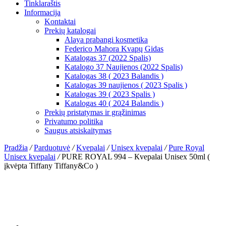
Tinklaraštis
Informacija
Kontaktai
Prekių katalogai
Alaya prabangi kosmetika
Federico Mahora Kvapų Gidas
Katalogas 37 (2022 Spalis)
Katalogo 37 Naujienos (2022 Spalis)
Katalogas 38 ( 2023 Balandis )
Katalogas 39 naujienos ( 2023 Spalis )
Katalogas 39 ( 2023 Spalis )
Katalogas 40 ( 2024 Balandis )
Prekių pristatymas ir grąžinimas
Privatumo politika
Saugus atsiskaitymas
Pradžia
/
Parduotuvė
/
Kvepalai
/
Unisex kvepalai
/
Pure Royal
Unisex kvepalai
/
PURE ROYAL 994 – Кvepalai Unisex 50ml (
įkvėpta Tiffany Tiffany&Co )