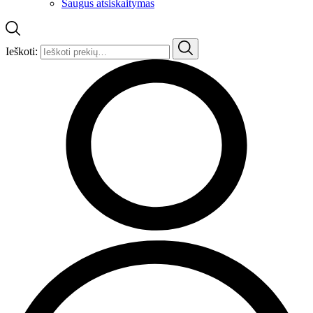
Saugus atsiskaitymas
Ieškoti: