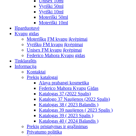
Unisex 10ml
Vyriški 50ml
Vyriški 10ml
Moteriški 50ml
Moteriški 10ml
Išparduotuvė
Kvapų gidas
Moteriškų FM kvapų įkvėpimai
Vyriškų FM kvapų įkvėpimai
Unisex FM kvapų įkvėpimai
Federico Mahora Kvapų gidas
Tinklaraštis
Informacija
Kontaktai
Prekių katalogai
Alaya prabangi kosmetika
Federico Mahora Kvapų Gidas
Katalogas 37 (2022 Spalis)
Katalogo 37 Naujienos (2022 Spalis)
Katalogas 38 ( 2023 Balandis )
Katalogas 39 naujienos ( 2023 Spalis )
Katalogas 39 ( 2023 Spalis )
Katalogas 40 ( 2024 Balandis )
Prekių pristatymas ir grąžinimas
Privatumo politika