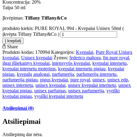
Koncentracija: 20%
Talpa 50 ml
Įkvėpimas:
Tiffany Tiffany&Co
produkto kiekis: PURE ROYAL 994 - Кvepalai Unisex 50ml (
įkvėpta Tiffany Tiffany&Co )
Į krepšelį
Share
Produkto kodas:
170994
Kategorijos:
Kvepalai
,
Pure Royal Unisex
kvepalai
,
Unisex kvepalai
Žymos:
federico mahora
,
fm pure royal
,
ilgai išliekantys kvepalai
,
intensyvūs kvepalai
,
kvepalai internetu
,
kvepalai internetu moterims
,
kvepalai internetu pigiau
,
kvepalai
pigiau
,
kvepalų analogai
,
parfumerija
,
parfumerija internetu
,
parfumerija pigiau
,
pigus kvepalai
,
pure royal
,
unisex
,
unisex edp
,
unisex internetu
,
unisex kvepalai
,
unisex kvepalai internetu
,
unisex
kvepalai pigiau
,
unisex parfumas
,
unisex parfumerija
,
vyriški
kvepalai pigiau
,
vysiški kvepalai internetu
Atsiliepimai (0)
Atsiliepimai
Atsiliepimų dar nėra.