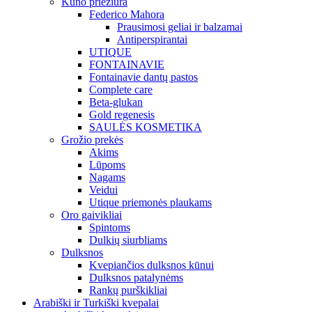
Kūno priežiūra
Federico Mahora
Prausimosi geliai ir balzamai
Antiperspirantai
UTIQUE
FONTAINAVIE
Fontainavie dantų pastos
Complete care
Beta-glukan
Gold regenesis
SAULĖS KOSMETIKA
Grožio prekės
Akims
Lūpoms
Nagams
Veidui
Utique priemonės plaukams
Oro gaivikliai
Spintoms
Dulkių siurbliams
Dulksnos
Kvepiančios dulksnos kūnui
Dulksnos patalynėms
Rankų purškikliai
Arabiški ir Turkiški kvepalai