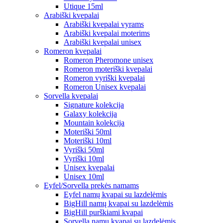
Utique 15ml
Arabiški kvepalai
Arabiški kvepalai vyrams
Arabiški kvepalai moterims
Arabiški kvepalai unisex
Romeron kvepalai
Romeron Pheromone unisex
Romeron moteriški kvepalai
Romeron vyriški kvepalai
Romeron Unisex kvepalai
Sorvella kvepalai
Signature kolekcija
Galaxy kolekcija
Mountain kolekcija
Moteriški 50ml
Moteriški 10ml
Vyriški 50ml
Vyriški 10ml
Unisex kvepalai
Unisex 10ml
Eyfel/Sorvella prekės namams
Eyfel namų kvapai su lazdelėmis
BigHill namų kvapai su lazdelėmis
BigHill purškiami kvapai
Sorvella namų kvapai su lazdelėmis