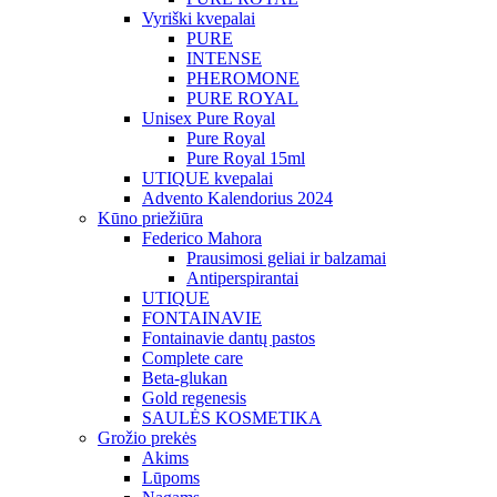
Vyriški kvepalai
PURE
INTENSE
PHEROMONE
PURE ROYAL
Unisex Pure Royal
Pure Royal
Pure Royal 15ml
UTIQUE kvepalai
Advento Kalendorius 2024
Kūno priežiūra
Federico Mahora
Prausimosi geliai ir balzamai
Antiperspirantai
UTIQUE
FONTAINAVIE
Fontainavie dantų pastos
Complete care
Beta-glukan
Gold regenesis
SAULĖS KOSMETIKA
Grožio prekės
Akims
Lūpoms