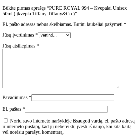
Būkite pirmas aprašęs “PURE ROYAL 994 – Кvepalai Unisex
50ml ( įkvėpta Tiffany Tiffany&Co )”
El. pašto adresas nebus skelbiamas.
Būtini laukeliai pažymėti
*
Jūsų įvertinimas
*
Jūsų atsiliepimas
*
Pavadinimas
*
El. paštas
*
Noriu savo interneto naršyklėje išsaugoti vardą, el. pašto adresą
ir interneto puslapį, kad jų nebereiktų įvesti iš naujo, kai kitą kartą
vėl norėsiu parašyti komentarą.