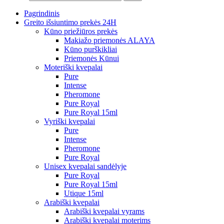
Pagrindinis
Greito išsiuntimo prekės 24H
Kūno priežiūros prekės
Makiažo priemonės ALAYA
Kūno purškikliai
Priemonės Kūnui
Moteriški kvepalai
Pure
Intense
Pheromone
Pure Royal
Pure Royal 15ml
Vyriški kvepalai
Pure
Intense
Pheromone
Pure Royal
Unisex kvepalai sandėlyje
Pure Royal
Pure Royal 15ml
Utique 15ml
Arabiški kvepalai
Arabiški kvepalai vyrams
Arabiški kvepalai moterims