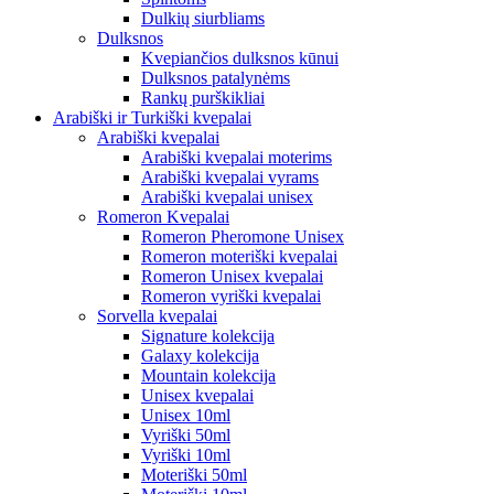
Dulkių siurbliams
Dulksnos
Kvepiančios dulksnos kūnui
Dulksnos patalynėms
Rankų purškikliai
Arabiški ir Turkiški kvepalai
Arabiški kvepalai
Arabiški kvepalai moterims
Arabiški kvepalai vyrams
Arabiški kvepalai unisex
Romeron Kvepalai
Romeron Pheromone Unisex
Romeron moteriški kvepalai
Romeron Unisex kvepalai
Romeron vyriški kvepalai
Sorvella kvepalai
Signature kolekcija
Galaxy kolekcija
Mountain kolekcija
Unisex kvepalai
Unisex 10ml
Vyriški 50ml
Vyriški 10ml
Moteriški 50ml