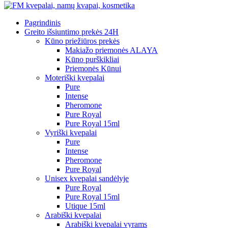
Pagrindinis
Greito išsiuntimo prekės 24H
Kūno priežiūros prekės
Makiažo priemonės ALAYA
Kūno purškikliai
Priemonės Kūnui
Moteriški kvepalai
Pure
Intense
Pheromone
Pure Royal
Pure Royal 15ml
Vyriški kvepalai
Pure
Intense
Pheromone
Pure Royal
Unisex kvepalai sandėlyje
Pure Royal
Pure Royal 15ml
Utique 15ml
Arabiški kvepalai
Arabiški kvepalai vyrams