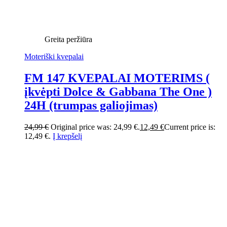
Greita peržiūra
Moteriški kvepalai
FM 147 KVEPALAI MOTERIMS (
įkvėpti Dolce & Gabbana The One )
24H (trumpas galiojimas)
24,99
€
Original price was: 24,99 €.
12,49
€
Current price is:
12,49 €.
Į krepšelį