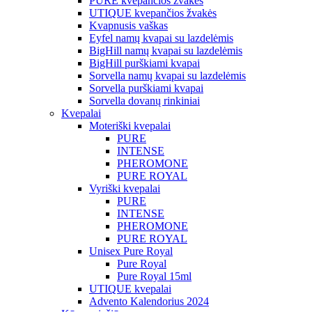
PURE kvepančios žvakės
UTIQUE kvepančios žvakės
Kvapnusis vaškas
Eyfel namų kvapai su lazdelėmis
BigHill namų kvapai su lazdelėmis
BigHill purškiami kvapai
Sorvella namų kvapai su lazdelėmis
Sorvella purškiami kvapai
Sorvella dovanų rinkiniai
Kvepalai
Moteriški kvepalai
PURE
INTENSE
PHEROMONE
PURE ROYAL
Vyriški kvepalai
PURE
INTENSE
PHEROMONE
PURE ROYAL
Unisex Pure Royal
Pure Royal
Pure Royal 15ml
UTIQUE kvepalai
Advento Kalendorius 2024