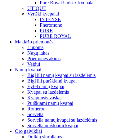
Pure Royal Unisex kvepalai
UTIQUE
Vyriški kvepalai
INTENSE
Pheromone
PURE
PURE ROYAL
Makiažo priemonės
Lūpoms
Nagų lakas
Priemonės akims
Veidui
Namų kvapai
BigHill namų kvapai su lazdelėmis
BigHill purškiami kvapai
Eyfel namų kvapai
Kvapai su lazdelėmis
Kvapnusis vaškas
Purškiami namų kvapai
Romeron
Sorvella
Sorvella namų kvapai su lazdelėmis
Sorvella purškiami kvapai
Oro gaivikliai
Dulkių siurbliams