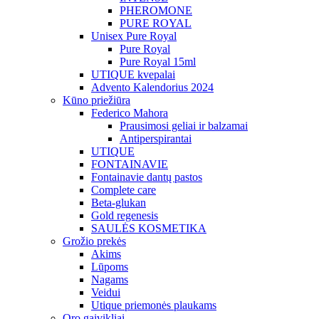
PHEROMONE
PURE ROYAL
Unisex Pure Royal
Pure Royal
Pure Royal 15ml
UTIQUE kvepalai
Advento Kalendorius 2024
Kūno priežiūra
Federico Mahora
Prausimosi geliai ir balzamai
Antiperspirantai
UTIQUE
FONTAINAVIE
Fontainavie dantų pastos
Complete care
Beta-glukan
Gold regenesis
SAULĖS KOSMETIKA
Grožio prekės
Akims
Lūpoms
Nagams
Veidui
Utique priemonės plaukams
Oro gaivikliai