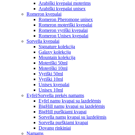
Arabiški kvepalai moterims
Arabiški kvepalai unisex
Romeron kvepalai
Romeron Pheromone unisex
Romeron moteriški kvepalai
Romeron vyriški kvepalai
Romeron Unisex kvepalai
Sorvella kvepalai
Signature kolekcija
Galaxy kolekcija
Mountain kolekcija
Moteriški 50ml
Moteriški 10ml
Vyriški 50ml
Vyriški 10ml
Unisex kvepalai
Unisex 10ml
Eyfel/Sorvella prekės namams
Eyfel namų kvapai su lazdelėmis
BigHill namų kvapai su lazdelėmis
BigHill purškiami kvapai
Sorvella namų kvapai su lazdelėmis
Sorvella purškiami kvapai
Dovanų rinkiniai
Namams