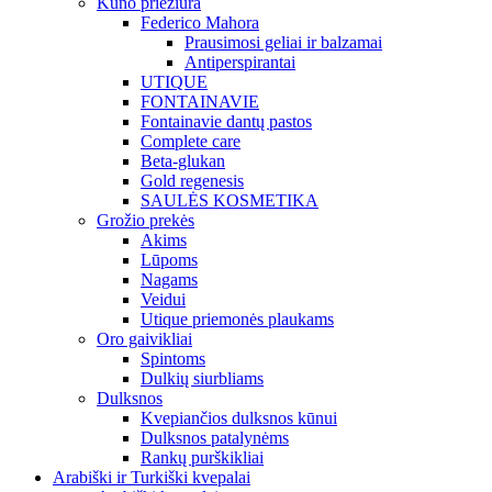
Kūno priežiūra
Federico Mahora
Prausimosi geliai ir balzamai
Antiperspirantai
UTIQUE
FONTAINAVIE
Fontainavie dantų pastos
Complete care
Beta-glukan
Gold regenesis
SAULĖS KOSMETIKA
Grožio prekės
Akims
Lūpoms
Nagams
Veidui
Utique priemonės plaukams
Oro gaivikliai
Spintoms
Dulkių siurbliams
Dulksnos
Kvepiančios dulksnos kūnui
Dulksnos patalynėms
Rankų purškikliai
Arabiški ir Turkiški kvepalai