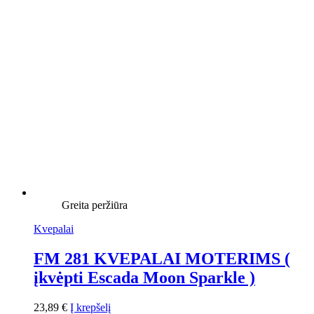
Greita peržiūra
Kvepalai
FM 281 KVEPALAI MOTERIMS (
įkvėpti Escada Moon Sparkle )
23,89
€
Į krepšelį