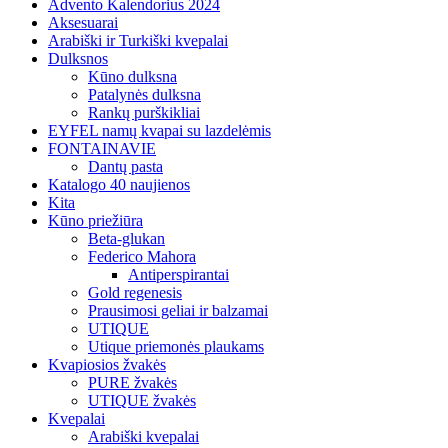
Advento Kalendorius 2024
Aksesuarai
Arabiški ir Turkiški kvepalai
Dulksnos
Kūno dulksna
Patalynės dulksna
Rankų purškikliai
EYFEL namų kvapai su lazdelėmis
FONTAINAVIE
Dantų pasta
Katalogo 40 naujienos
Kita
Kūno priežiūra
Beta-glukan
Federico Mahora
Antiperspirantai
Gold regenesis
Prausimosi geliai ir balzamai
UTIQUE
Utique priemonės plaukams
Kvapiosios žvakės
PURE žvakės
UTIQUE žvakės
Kvepalai
Arabiški kvepalai