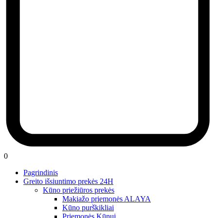
0
Pagrindinis
Greito išsiuntimo prekės 24H
Kūno priežiūros prekės
Makiažo priemonės ALAYA
Kūno purškikliai
Priemonės Kūnui