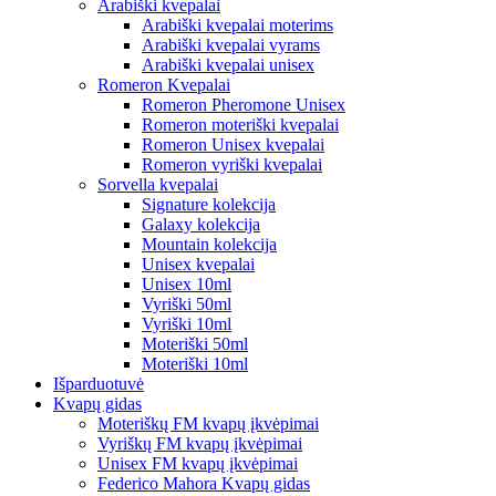
Arabiški kvepalai
Arabiški kvepalai moterims
Arabiški kvepalai vyrams
Arabiški kvepalai unisex
Romeron Kvepalai
Romeron Pheromone Unisex
Romeron moteriški kvepalai
Romeron Unisex kvepalai
Romeron vyriški kvepalai
Sorvella kvepalai
Signature kolekcija
Galaxy kolekcija
Mountain kolekcija
Unisex kvepalai
Unisex 10ml
Vyriški 50ml
Vyriški 10ml
Moteriški 50ml
Moteriški 10ml
Išparduotuvė
Kvapų gidas
Moteriškų FM kvapų įkvėpimai
Vyriškų FM kvapų įkvėpimai
Unisex FM kvapų įkvėpimai
Federico Mahora Kvapų gidas