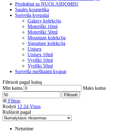
Produktai su NUOLAIDOMIS!
Saulės kosmetika
Sorvella kvepalai
Galaxy kolekcija
Moteriški 10ml
Moteriški 50ml
Mountain kolekcija
Signature kolekcija
Unisex
Unisex 10ml
Vyriški 10ml
Vyriški 50ml
Sorvella purškiami kvapai
Filtruoti pagal kainą
Min kaina
Maks kaina
Filtruoti
Filtras
Rodyti
12
24
Visus
Rušiuoti pagal
Neturime