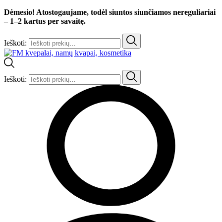
Dėmesio! Atostogaujame, todėl siuntos siunčiamos nereguliariai
– 1–2 kartus per savaitę.
Ieškoti:
Ieškoti: