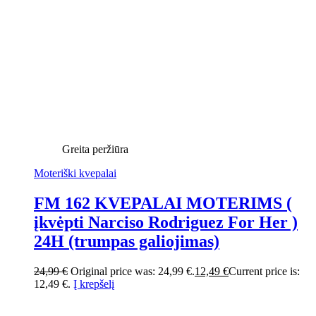
Greita peržiūra
Moteriški kvepalai
FM 162 KVEPALAI MOTERIMS (
įkvėpti Narciso Rodriguez For Her )
24H (trumpas galiojimas)
24,99
€
Original price was: 24,99 €.
12,49
€
Current price is:
12,49 €.
Į krepšelį