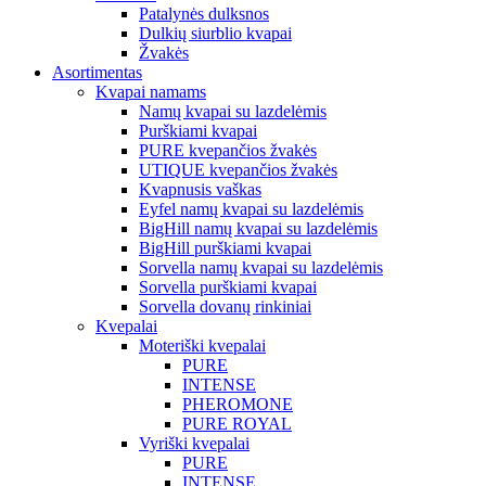
Patalynės dulksnos
Dulkių siurblio kvapai
Žvakės
Asortimentas
Kvapai namams
Namų kvapai su lazdelėmis
Purškiami kvapai
PURE kvepančios žvakės
UTIQUE kvepančios žvakės
Kvapnusis vaškas
Eyfel namų kvapai su lazdelėmis
BigHill namų kvapai su lazdelėmis
BigHill purškiami kvapai
Sorvella namų kvapai su lazdelėmis
Sorvella purškiami kvapai
Sorvella dovanų rinkiniai
Kvepalai
Moteriški kvepalai
PURE
INTENSE
PHEROMONE
PURE ROYAL
Vyriški kvepalai
PURE
INTENSE