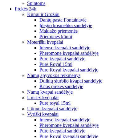
Spintoms
Prekės 24h
Kūnui ir Grožiui
Dantų pasta Fontainavie
Įdegio kosmetika sandėlyje
Makiažo priemonės
Priemonės kūnui
Moteriški kvepalai
Intense kvepalai sandėlyje
Pheromone kvepalai sandėlyje
Pure kvepalai sandėlyje
Pure Royal 15ml
Pure Royal kvepalai sandėlyje
Namų apyvokos reikmenys
Dulkių siurblio kvapai sandėlyje
Kitos prekės sandėlyje
Namų kvapai sandėlyje
Unisex kvepalai
Pure royal 15ml
Utique kvepalai sandėlyje
Vyriški kvepalai
Intense kvepalai sandėlyje
Pheromone kvepalai sandėlyje
Pure kvepalai sandėlyje
Pure Royal kvepalai sandėlyje