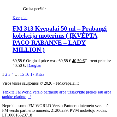
Greita peržiūra
Kvepalai
FM 313 Kvepalai 50 ml – Prabangi
kolekcija moterims ( ĮKVĖPTA
PACO RABANNE – LADY
MILLION )
69,58
€
Original price was: 69,58 €.
40,50
€
Current price is:
40,50 €.
Daugiau
1
2
3
4
…
15
16
17
Kitas
Visos teisės saugomos © 2026 - FMkvepalai.lt
Tapkite FMWorld verslo partneriu arba užsakykite prekes sau arba
tapkite platintoju!
Nepriklausomo FM WORLD Verslo Partnerio interneto svetainė.
FM verslo partnerio numeris: 21206239, PVM mokėtojo kodas:
LT100016523718