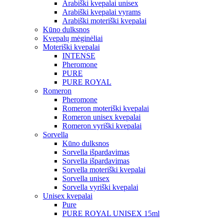
Arabiški kvepalai unisex
Arabiški kvepalai vyrams
Arabiški moteriški kvepalai
Kūno dulksnos
Kvepalų mėginėliai
Moteriški kvepalai
INTENSE
Pheromone
PURE
PURE ROYAL
Romeron
Pheromone
Romeron moteriški kvepalai
Romeron unisex kvepalai
Romeron vyriški kvepalai
Sorvella
Kūno dulksnos
Sorvella išpardavimas
Sorvella išpardavimas
Sorvella moteriški kvepalai
Sorvella unisex
Sorvella vyriški kvepalai
Unisex kvepalai
Pure
PURE ROYAL UNISEX 15ml