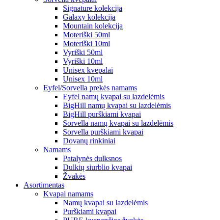
Signature kolekcija
Galaxy kolekcija
Mountain kolekcija
Moteriški 50ml
Moteriški 10ml
Vyriški 50ml
Vyriški 10ml
Unisex kvepalai
Unisex 10ml
Eyfel/Sorvella prekės namams
Eyfel namų kvapai su lazdelėmis
BigHill namų kvapai su lazdelėmis
BigHill purškiami kvapai
Sorvella namų kvapai su lazdelėmis
Sorvella purškiami kvapai
Dovanų rinkiniai
Namams
Patalynės dulksnos
Dulkių siurblio kvapai
Žvakės
Asortimentas
Kvapai namams
Namų kvapai su lazdelėmis
Purškiami kvapai