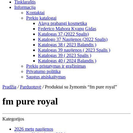
Tinklaraštis
Informacija
Kontaktai
Prekių katalogai
Alaya prabangi kosmetika
Federico Mahora Kvapų Gidas
Katalogas 37 (2022 Spalis)
Katalogo 37 Naujienos (2022 Spalis)
Katalogas 38 ( 2023 Balandis )
Katalogas 39 naujienos ( 2023 Spalis )
Katalogas 39 ( 2023 Spalis )
Katalogas 40 ( 2024 Balandis )
Prekių pristatymas ir grąžinimas
Privatumo politika
Saugus atsiskaitymas
Pradžia
/
Parduotuvė
/
Produktai su žymomis “fm pure royal”
fm pure royal
Kategorijos
2026 metų naujienos