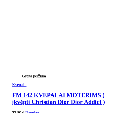
Greita peržiūra
Kvepalai
FM 142 KVEPALAI MOTERIMS (
įkvėpti Christian Dior Dior Addict )
23,89
€
Daugiau