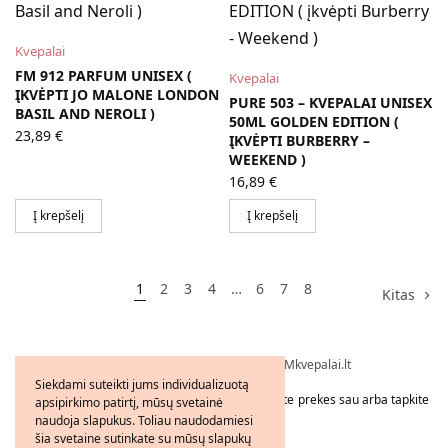
Kvepalai
FM 912 PARFUM UNISEX (
Kvepalai
ĮKVĖPTI JO MALONE LONDON
PURE 503 – KVEPALAI UNISEX
BASIL AND NEROLI )
50ML GOLDEN EDITION (
23,89
€
ĮKVĖPTI BURBERRY –
WEEKEND )
16,89
€
Į krepšelį
Į krepšelį
1
2
3
4
…
6
7
8
Kitas
Visos teisės saugomos © 2026 - FMkvepalai.lt
Siekdami suteikti jums individualizuotą
Tapkite FMWorld verslo partneriu arba užsakykite prekes sau arba tapkite
apsipirkimo patirtį, mūsų svetainė
platintoju!
naudoja slapukus. Toliau naudodamiesi
šia svetaine sutinkate su mūsų slapukų