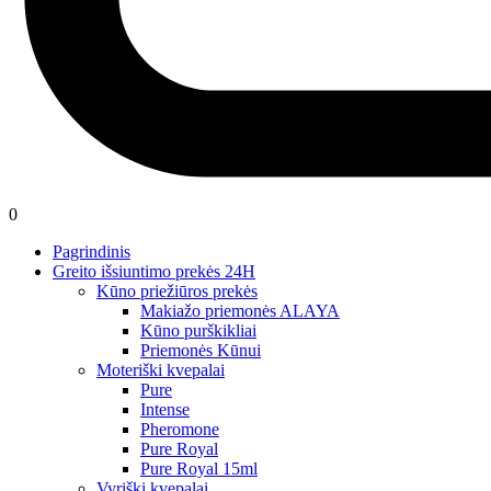
0
Pagrindinis
Greito išsiuntimo prekės 24H
Kūno priežiūros prekės
Makiažo priemonės ALAYA
Kūno purškikliai
Priemonės Kūnui
Moteriški kvepalai
Pure
Intense
Pheromone
Pure Royal
Pure Royal 15ml
Vyriški kvepalai