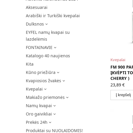
Aksesuarai
Arabiški ir Turkiški kvepalai
Dulksnos
EYFEL namų kvapai su
lazdelėmis
FONTAINAVIE
Katalogo 40 naujienos
Kvepalai
Kita
FM 900 PA
Kūno priežiūra
ĮKVĖPTI T
CHERRY )
Kvapiosios žvakės
23,89
€
Kvepalai
Į krepšelį
Makiažo priemonės
Namų kvapai
Oro gaivikliai
Prekės 24h
Produktai su NUOLAIDOMIS!