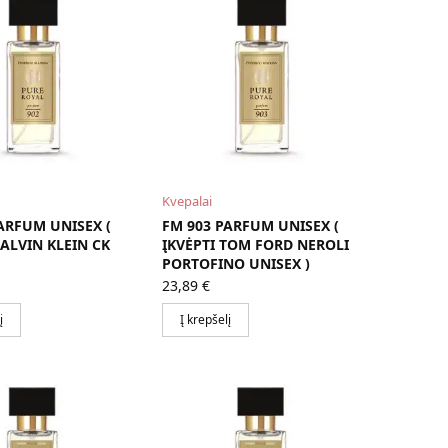
Kvepalai
ARFUM UNISEX (
FM 903 PARFUM UNISEX (
CALVIN KLEIN CK
ĮKVĖPTI TOM FORD NEROLI
PORTOFINO UNISEX )
23,89
€
į
Į krepšelį