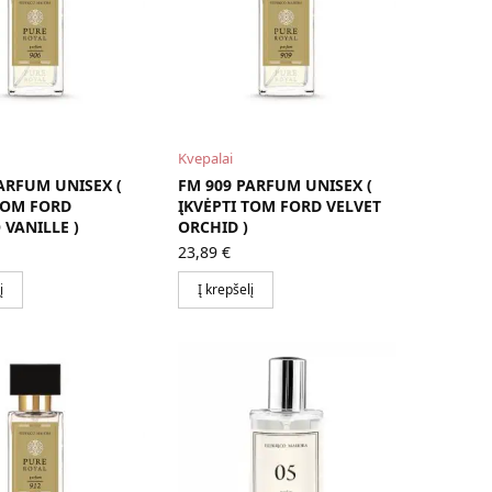
Kvepalai
ARFUM UNISEX (
FM 909 PARFUM UNISEX (
TOM FORD
ĮKVĖPTI TOM FORD VELVET
VANILLE )
ORCHID )
23,89
€
į
Į krepšelį