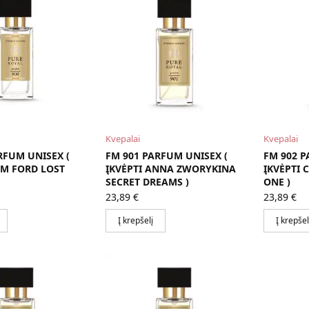
Kvepalai
Kvepalai
RFUM UNISEX (
FM 901 PARFUM UNISEX (
FM 902 P
OM FORD LOST
ĮKVĖPTI ANNA ZWORYKINA
ĮKVĖPTI 
SECRET DREAMS )
ONE )
23,89
€
23,89
€
Į krepšelį
Į krepšel