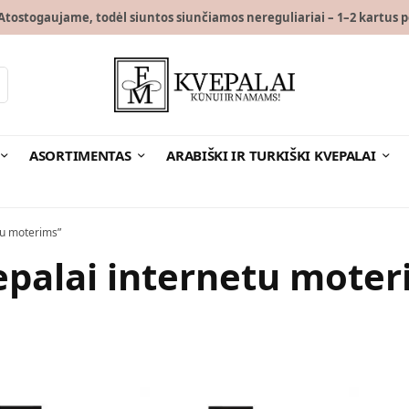
tostogaujame, todėl siuntos siunčiamos nereguliariai – 1–2 kartus p
ASORTIMENTAS
ARABIŠKI IR TURKIŠKI KVEPALAI
tu moterims”
epalai internetu moter