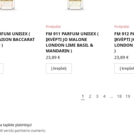
Kvepalai
Kvepalai
RFUM UNISEX (
FM 911 PARFUM UNISEX (
FM 912 P
AISON BACCARAT
ĮKVĖPTI JO MALONE
ĮKVĖPTI 
 )
LONDON LIME BASIL &
LONDON 
MANDARIN )
)
23,89
€
23,89
€
Į krepšelį
Į krepšel
1
2
3
4
…
18
19
 tapkite platintoju!
M verslo partnerio numeris: