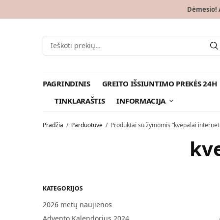
Dėmesio! A
PAGRINDINIS
GREITO IŠSIUNTIMO PREKĖS 24H
TINKLARAŠTIS
INFORMACIJA
Pradžia
/
Parduotuvė
/
Produktai su žymomis “kvepalai interne
kv
KATEGORIJOS
2026 metų naujienos
Advento Kalendorius 2024