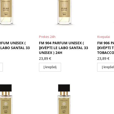
Prekės 24h
Kvepalai
RFUM UNISEX (
FM 904 PARFUM UNISEX (
FM 906 P
E LABO SANTAL 33
ĮKVĖPTI LE LABO SANTAL 33
ĮKVĖPTI 
UNISEX ) 24H
TOBACCO 
23,89
€
23,89
€
Į krepšelį
Į krepšel