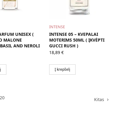
INTENSE
ARFUM UNISEX (
INTENSE 05 – KVEPALAI
JO MALONE
MOTERIMS 50ML ( ĮKVĖPTI
BASIL AND NEROLI
GUCCI RUSH )
18,89
€
į
Į krepšelį
20
Kitas