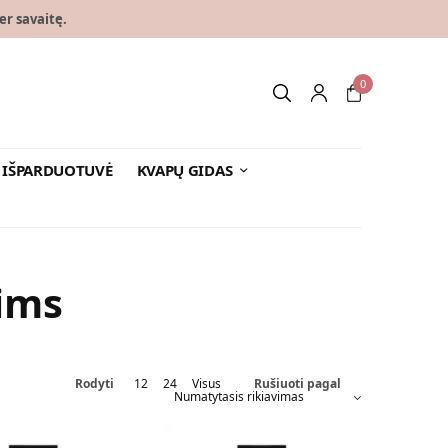
er savaitę.
0
IŠPARDUOTUVĖ
KVAPŲ GIDAS
ims
Rodyti
12
24
Visus
Rušiuoti pagal