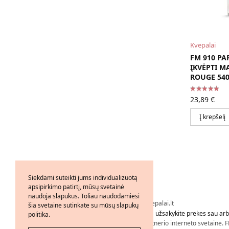
Kvepalai
FM 910 PA
ĮKVĖPTI M
ROUGE 540
23,89
€
Į krepšelį
Siekdami suteikti jums individualizuotą
apsipirkimo patirtį, mūsų svetainė
naudoja slapukus. Toliau naudodamiesi
Visos teisės saugomos © 2026 - FMkvepalai.lt
šia svetaine sutinkate su mūsų slapukų
Tapkite FMWorld verslo partneriu arba užsakykite prekes sau arba
politika.
Nepriklausomo FM WORLD Verslo Partnerio interneto svetainė. F