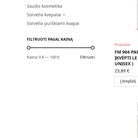
Saulės kosmetika
Sorvella kvepalai
Sorvella purškiami kvapai
FILTRUOTI PAGAL KAINĄ
Kvepalai
FM 904 PA
Kaina:
0 €
—
100 €
Filtruoti
ĮKVĖPTI L
UNISEX )
23,89
€
Į krepšelį