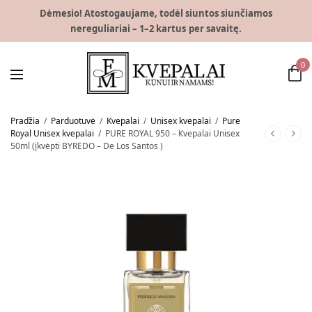
Dėmesio! Atostogaujame, todėl siuntos siunčiamos
nereguliariai – 1–2 kartus per savaitę.
0
Pradžia
/
Parduotuvė
/
Kvepalai
/
Unisex kvepalai
/
Pure
Royal Unisex kvepalai
/
PURE ROYAL 950 – Кvepalai Unisex
50ml (įkvėpti BYREDO – De Los Santos )