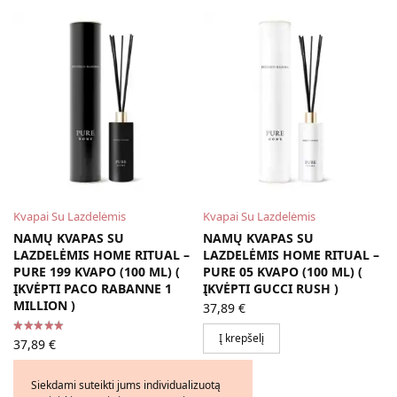
Kvapai Su Lazdelėmis
Kvapai Su Lazdelėmis
NAMŲ KVAPAS SU
NAMŲ KVAPAS SU
LAZDELĖMIS HOME RITUAL –
LAZDELĖMIS HOME RITUAL –
PURE 199 KVAPO (100 ML) (
PURE 05 KVAPO (100 ML) (
ĮKVĖPTI PACO RABANNE 1
ĮKVĖPTI GUCCI RUSH )
MILLION )
37,89
€
Į krepšelį
37,89
€
Į krepšelį
Siekdami suteikti jums individualizuotą