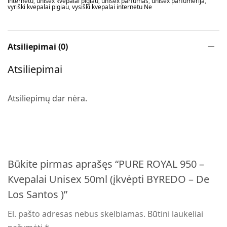
internetu
,
unisex kvepalai pigiau
,
unisex parfumas
,
unisex parfumerija
,
vyriški kvepalai pigiau
,
vysiški kvepalai internetu Ne
Atsiliepimai (0)
Atsiliepimai
Atsiliepimų dar nėra.
Būkite pirmas aprašęs “PURE ROYAL 950 –
Кvepalai Unisex 50ml (įkvėpti BYREDO – De
Los Santos )”
El. pašto adresas nebus skelbiamas.
Būtini laukeliai