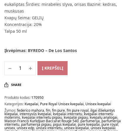
eukaliptas Širdies: mirabelės slyva, orisas Bazinė: kedras,
muskusas
Kvapų šeima: GELIŲ
Koncentracija: 20%
Talpa 50 ml
Įkvėpimas: BYREDO – De Los Santos
Į KREPŠELĮ
SHARE
Produkto kodas:
170950
Kategorijos:
Kvepalai
,
Pure Royal Unisex kvepalai
,
Unisex kvepalai
Žymos:
federico mahora
,
fm
,
fm pure
,
fm pure royal
,
ilgai išliekantys
kvepalai
,
intensyvūs kvepalai
,
kvepalai internetu
,
kvepalai internetu
moterims
,
kvepalai internetu pigiau
,
kvepalai pigiau
,
kvepalų analogai
,
Maison Francis Kurkdjian Baccarat Rouge 540
,
parfumerija
,
parfumerija
internetu
,
parfumerija pigiau
,
pigus kvepalai
,
pure kvepalai
,
pure royal
,
unisex
,
unisex edp
,
unisex internetu
,
unisex kvepalai
,
unisex kvepalai