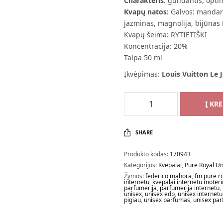
Charakteris:
gundantis, optim
Kvapų natos:
Galvos: mandari
jazminas, magnolija, bijūnas 
Kvapų šeima: RYTIETIŠKI
Koncentracija: 20%
Talpa 50 ml
Įkvėpimas:
Louis Vuitton Le 
Į KR
SHARE
Produkto kodas:
170943
Kategorijos:
Kvepalai
,
Pure Royal Un
Žymos:
federico mahora
,
fm pure r
internetu
,
kvepalai internetu moter
parfumerija
,
parfumerija internetu
,
unisex
,
unisex edp
,
unisex internetu
pigiau
,
unisex parfumas
,
unisex par