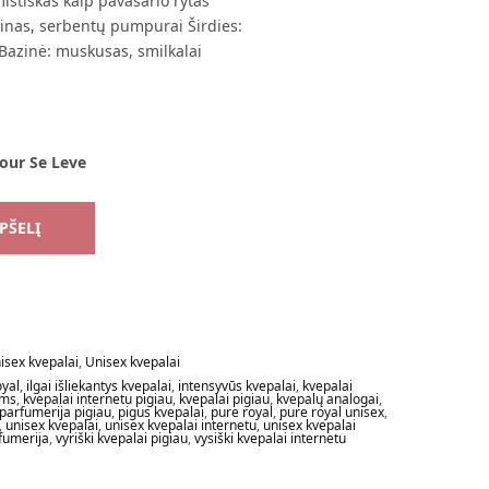
istiškas kaip pavasario rytas
nas, serbentų pumpurai Širdies:
Bazinė: muskusas, smilkalai
Jour Se Leve
EPŠELĮ
isex kvepalai
,
Unisex kvepalai
oyal
,
ilgai išliekantys kvepalai
,
intensyvūs kvepalai
,
kvepalai
ims
,
kvepalai internetu pigiau
,
kvepalai pigiau
,
kvepalų analogai
,
parfumerija pigiau
,
pigus kvepalai
,
pure royal
,
pure royal unisex
,
,
unisex kvepalai
,
unisex kvepalai internetu
,
unisex kvepalai
fumerija
,
vyriški kvepalai pigiau
,
vysiški kvepalai internetu