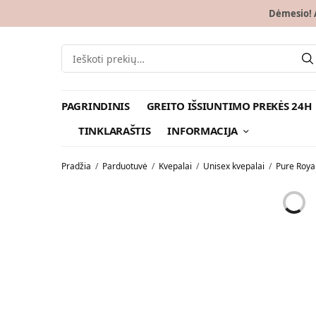
Dėmesio! A
PAGRINDINIS
GREITO IŠSIUNTIMO PREKĖS 24H
TINKLARAŠTIS
INFORMACIJA
Pradžia
/
Parduotuvė
/
Kvepalai
/
Unisex kvepalai
/
Pure Roya