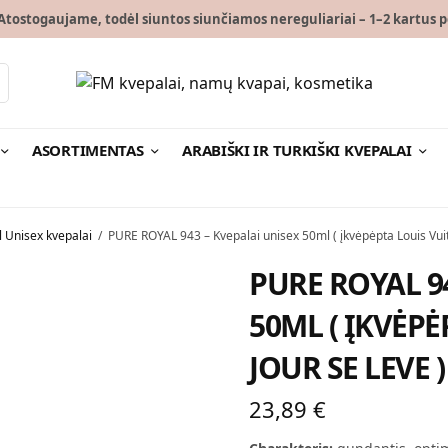
tostogaujame, todėl siuntos siunčiamos nereguliariai – 1–2 kartus p
ASORTIMENTAS
ARABIŠKI IR TURKIŠKI KVEPALAI
l Unisex kvepalai
/
PURE ROYAL 943 – Kvepalai unisex 50ml ( įkvėpėpta Louis Vuit
PURE ROYAL 9
50ML ( ĮKVĖPĖ
JOUR SE LEVE )
23,89
€