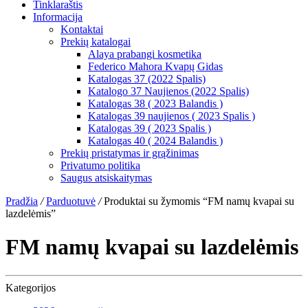
Tinklaraštis
Informacija
Kontaktai
Prekių katalogai
Alaya prabangi kosmetika
Federico Mahora Kvapų Gidas
Katalogas 37 (2022 Spalis)
Katalogo 37 Naujienos (2022 Spalis)
Katalogas 38 ( 2023 Balandis )
Katalogas 39 naujienos ( 2023 Spalis )
Katalogas 39 ( 2023 Spalis )
Katalogas 40 ( 2024 Balandis )
Prekių pristatymas ir grąžinimas
Privatumo politika
Saugus atsiskaitymas
Pradžia
/
Parduotuvė
/
Produktai su žymomis “FM namų kvapai su
lazdelėmis”
FM namų kvapai su lazdelėmis
Kategorijos