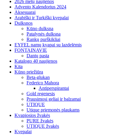
2026 metų naujienos
Advento Kalendorius 2024
Aksesuarai
Arabiški ir Turkiški kvepalai
Dulksnos
Kūno dulksna
Patalynės dulksna
Rankų purškikliai
EYFEL namų kvapai su lazdelėmis
FONTAINAVIE
Dantų pasta
Katalogo 40 naujienos
Kita
Kūno priežiūra
Beta-glukan
Federico Mahora
Antiperspirantai
Gold regenesis
Prausimosi geliai ir balzamai
UTIQUE
Utique priemonės plaukams
Kvapiosios žvakės
PURE žvakės
UTIQUE žvakės
Kvepalai