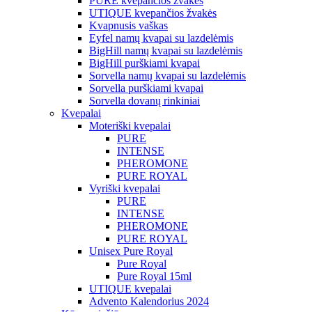
PURE kvepančios žvakės
UTIQUE kvepančios žvakės
Kvapnusis vaškas
Eyfel namų kvapai su lazdelėmis
BigHill namų kvapai su lazdelėmis
BigHill purškiami kvapai
Sorvella namų kvapai su lazdelėmis
Sorvella purškiami kvapai
Sorvella dovanų rinkiniai
Kvepalai
Moteriški kvepalai
PURE
INTENSE
PHEROMONE
PURE ROYAL
Vyriški kvepalai
PURE
INTENSE
PHEROMONE
PURE ROYAL
Unisex Pure Royal
Pure Royal
Pure Royal 15ml
UTIQUE kvepalai
Advento Kalendorius 2024