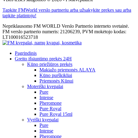
Tapkite FMWorld verslo partneriu arba užsakykite prekes sau arba
tapkite platintoju!
Nepriklausomo FM WORLD Verslo Partnerio interneto svetainė.
FM verslo partnerio numeris: 21206239, PVM mokėtojo kodas:
LT100016523718
Pagrindinis
Greito išsiuntimo prekės 24H
Kūno priežiūros prekės
Makiažo priemonės ALAYA
Kūno purškikliai
Priemonės Kūnui
Moteriški kvepalai
Pure
Intense
Pheromone
Pure Royal
Pure Royal 15ml
Vyriški kvepalai
Pure
Intense
Pheromone