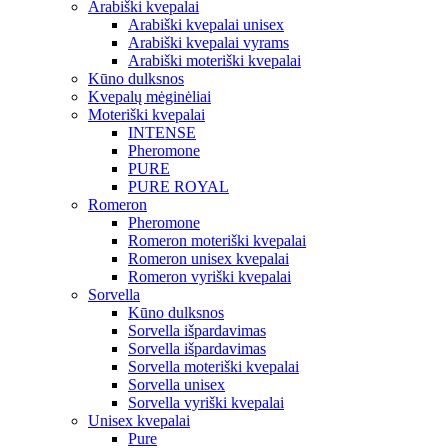
Arabiški kvepalai
Arabiški kvepalai unisex
Arabiški kvepalai vyrams
Arabiški moteriški kvepalai
Kūno dulksnos
Kvepalų mėginėliai
Moteriški kvepalai
INTENSE
Pheromone
PURE
PURE ROYAL
Romeron
Pheromone
Romeron moteriški kvepalai
Romeron unisex kvepalai
Romeron vyriški kvepalai
Sorvella
Kūno dulksnos
Sorvella išpardavimas
Sorvella išpardavimas
Sorvella moteriški kvepalai
Sorvella unisex
Sorvella vyriški kvepalai
Unisex kvepalai
Pure