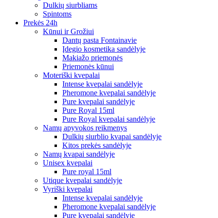
Dulkių siurbliams
Spintoms
Prekės 24h
Kūnui ir Grožiui
Dantų pasta Fontainavie
Įdegio kosmetika sandėlyje
Makiažo priemonės
Priemonės kūnui
Moteriški kvepalai
Intense kvepalai sandėlyje
Pheromone kvepalai sandėlyje
Pure kvepalai sandėlyje
Pure Royal 15ml
Pure Royal kvepalai sandėlyje
Namų apyvokos reikmenys
Dulkių siurblio kvapai sandėlyje
Kitos prekės sandėlyje
Namų kvapai sandėlyje
Unisex kvepalai
Pure royal 15ml
Utique kvepalai sandėlyje
Vyriški kvepalai
Intense kvepalai sandėlyje
Pheromone kvepalai sandėlyje
Pure kvepalai sandėlyje