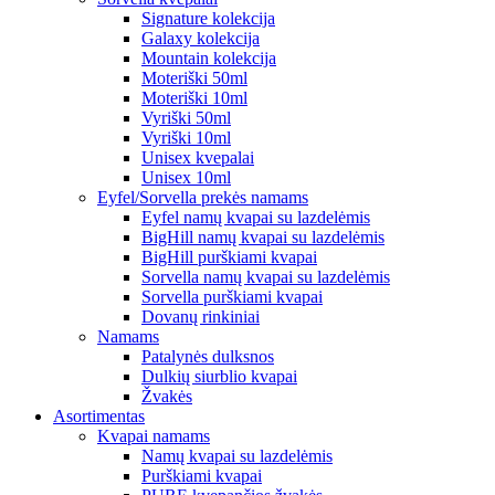
Signature kolekcija
Galaxy kolekcija
Mountain kolekcija
Moteriški 50ml
Moteriški 10ml
Vyriški 50ml
Vyriški 10ml
Unisex kvepalai
Unisex 10ml
Eyfel/Sorvella prekės namams
Eyfel namų kvapai su lazdelėmis
BigHill namų kvapai su lazdelėmis
BigHill purškiami kvapai
Sorvella namų kvapai su lazdelėmis
Sorvella purškiami kvapai
Dovanų rinkiniai
Namams
Patalynės dulksnos
Dulkių siurblio kvapai
Žvakės
Asortimentas
Kvapai namams
Namų kvapai su lazdelėmis
Purškiami kvapai