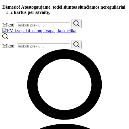
Dėmesio! Atostogaujame, todėl siuntos siunčiamos nereguliariai
– 1–2 kartus per savaitę.
Ieškoti:
Ieškoti: