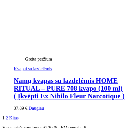
Greita peržiūra
Kvapai su lazdelėmis
Namų kvapas su lazdelėmis HOME
RITUAL – PURE 708 kvapo (100 ml)
( Įkvėpti Ex Nihilo Fleur Narcotique )
37,89
€
Daugiau
1
2
Kitas
Visos teisės saugomos © 2026 - FMkvepalai.lt