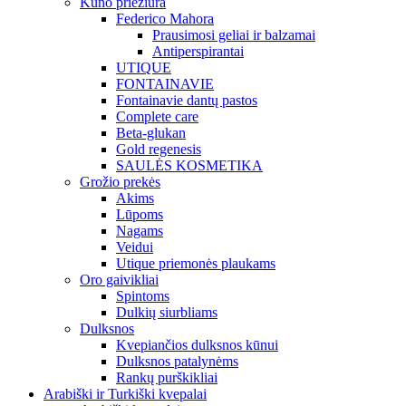
Kūno priežiūra
Federico Mahora
Prausimosi geliai ir balzamai
Antiperspirantai
UTIQUE
FONTAINAVIE
Fontainavie dantų pastos
Complete care
Beta-glukan
Gold regenesis
SAULĖS KOSMETIKA
Grožio prekės
Akims
Lūpoms
Nagams
Veidui
Utique priemonės plaukams
Oro gaivikliai
Spintoms
Dulkių siurbliams
Dulksnos
Kvepiančios dulksnos kūnui
Dulksnos patalynėms
Rankų purškikliai
Arabiški ir Turkiški kvepalai