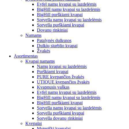
Eyfel namų kvapai su lazdelėmis
BigHill namų kvapai su lazdelėmis
BigHill purškiami kvapai
Sorvella namų kvapai su lazdelėmis
Sorvella purškiami kvapai
Dovanų rinkiniai
Namams
Patalynės dulksnos
Dulkių siurblio kvapai
Žvakės
Asortimentas
Kvapai namams
Namų kvapai su lazdelėmis
Purškiami kvapai
PURE kvepančios žvakės
UTIQUE kvepančios žvakės
Kvapnusis vaškas
Eyfel namų kvapai su lazdelėmis
BigHill namų kvapai su lazdelėmis
BigHill purškiami kvapai
Sorvella namų kvapai su lazdelėmis
Sorvella purškiami kvapai
Sorvella dovanų rinkiniai
Kvepalai
Moteriški kvepalai