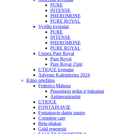
PURE
INTENSE
PHEROMONE
PURE ROYAL
Vyriški kvepalai
PURE
INTENSE
PHEROMONE
PURE ROYAL
Unisex Pure Royal
Pure Royal
Pure Royal 15ml
UTIQUE kvepalai
Advento Kalendorius 2024
Kūno priežiūra
Federico Mahora
Prausimosi geliai ir balzamai
Antiperspirantai
UTIQUE
FONTAINAVIE
Fontainavie dantų pastos
Complete care
Beta-glukan
Gold regenesis