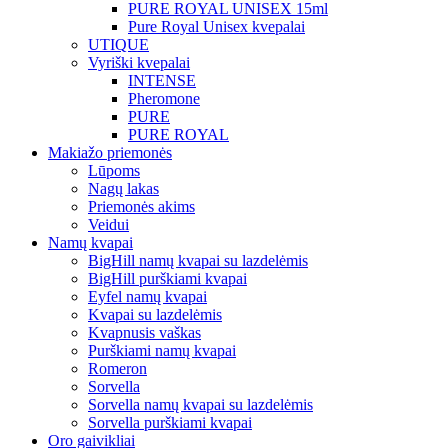
PURE ROYAL UNISEX 15ml
Pure Royal Unisex kvepalai
UTIQUE
Vyriški kvepalai
INTENSE
Pheromone
PURE
PURE ROYAL
Makiažo priemonės
Lūpoms
Nagų lakas
Priemonės akims
Veidui
Namų kvapai
BigHill namų kvapai su lazdelėmis
BigHill purškiami kvapai
Eyfel namų kvapai
Kvapai su lazdelėmis
Kvapnusis vaškas
Purškiami namų kvapai
Romeron
Sorvella
Sorvella namų kvapai su lazdelėmis
Sorvella purškiami kvapai
Oro gaivikliai