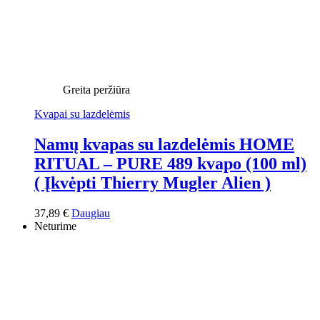
Greita peržiūra
Kvapai su lazdelėmis
Namų kvapas su lazdelėmis HOME
RITUAL – PURE 489 kvapo (100 ml)
( Įkvėpti Thierry Mugler Alien )
37,89
€
Daugiau
Neturime