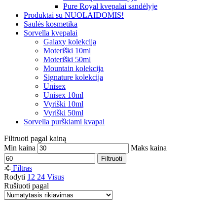
Pure Royal kvepalai sandėlyje
Produktai su NUOLAIDOMIS!
Saulės kosmetika
Sorvella kvepalai
Galaxy kolekcija
Moteriški 10ml
Moteriški 50ml
Mountain kolekcija
Signature kolekcija
Unisex
Unisex 10ml
Vyriški 10ml
Vyriški 50ml
Sorvella purškiami kvapai
Filtruoti pagal kainą
Min kaina
Maks kaina
Filtruoti
Filtras
Rodyti
12
24
Visus
Rušiuoti pagal