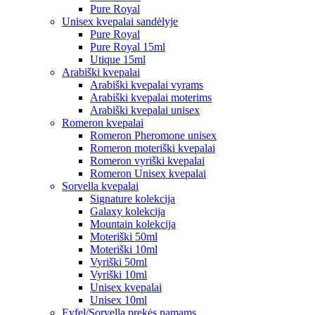
Pure Royal
Unisex kvepalai sandėlyje
Pure Royal
Pure Royal 15ml
Utique 15ml
Arabiški kvepalai
Arabiški kvepalai vyrams
Arabiški kvepalai moterims
Arabiški kvepalai unisex
Romeron kvepalai
Romeron Pheromone unisex
Romeron moteriški kvepalai
Romeron vyriški kvepalai
Romeron Unisex kvepalai
Sorvella kvepalai
Signature kolekcija
Galaxy kolekcija
Mountain kolekcija
Moteriški 50ml
Moteriški 10ml
Vyriški 50ml
Vyriški 10ml
Unisex kvepalai
Unisex 10ml
Eyfel/Sorvella prekės namams