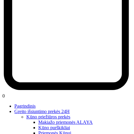
0
Pagrindinis
Greito išsiuntimo prekės 24H
Kūno priežiūros prekės
Makiažo priemonės ALAYA
Kūno purškikliai
Priemonės Kūnui