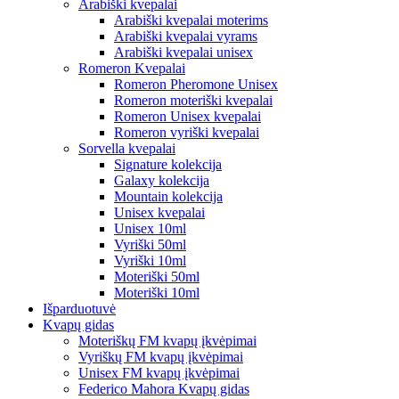
Arabiški kvepalai
Arabiški kvepalai moterims
Arabiški kvepalai vyrams
Arabiški kvepalai unisex
Romeron Kvepalai
Romeron Pheromone Unisex
Romeron moteriški kvepalai
Romeron Unisex kvepalai
Romeron vyriški kvepalai
Sorvella kvepalai
Signature kolekcija
Galaxy kolekcija
Mountain kolekcija
Unisex kvepalai
Unisex 10ml
Vyriški 50ml
Vyriški 10ml
Moteriški 50ml
Moteriški 10ml
Išparduotuvė
Kvapų gidas
Moteriškų FM kvapų įkvėpimai
Vyriškų FM kvapų įkvėpimai
Unisex FM kvapų įkvėpimai
Federico Mahora Kvapų gidas