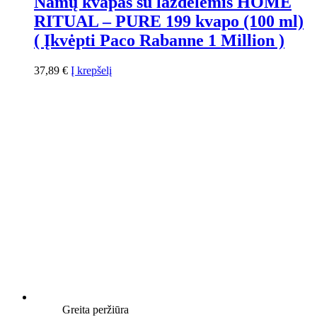
Namų kvapas su lazdelėmis HOME
RITUAL – PURE 199 kvapo (100 ml)
( Įkvėpti Paco Rabanne 1 Million )
37,89
€
Į krepšelį
Greita peržiūra