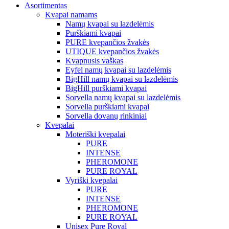
Asortimentas
Kvapai namams
Namų kvapai su lazdelėmis
Purškiami kvapai
PURE kvepančios žvakės
UTIQUE kvepančios žvakės
Kvapnusis vaškas
Eyfel namų kvapai su lazdelėmis
BigHill namų kvapai su lazdelėmis
BigHill purškiami kvapai
Sorvella namų kvapai su lazdelėmis
Sorvella purškiami kvapai
Sorvella dovanų rinkiniai
Kvepalai
Moteriški kvepalai
PURE
INTENSE
PHEROMONE
PURE ROYAL
Vyriški kvepalai
PURE
INTENSE
PHEROMONE
PURE ROYAL
Unisex Pure Royal