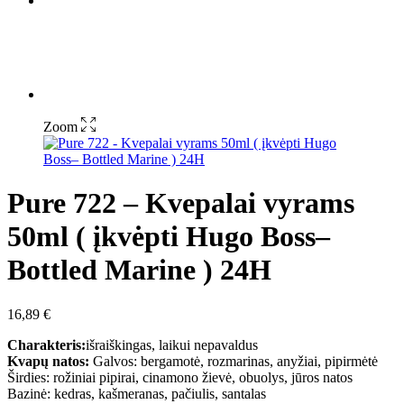
Zoom
Pure 722 – Kvepalai vyrams
50ml ( įkvėpti Hugo Boss–
Bottled Marine ) 24H
16,89
€
Charakteris:
išraiškingas, laikui nepavaldus
Kvapų natos:
Galvos: bergamotė, rozmarinas, anyžiai, pipirmėtė
Širdies: rožiniai pipirai, cinamono žievė, obuolys, jūros natos
Bazinė: kedras, kašmeranas, pačiulis, santalas