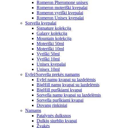
Romeron Pheromone unisex
Romeron moteriški kvepalai
Romeron vyriški kvepalai
Romeron Unisex kvepalai
Sorvella kvepalai
Signature kolekcija
Galaxy kolekcija
Mountain kolekcija
Moteriški 50ml
Moteriški 10ml
Vyriški 50ml
Vyriški 10ml
Unisex kvepalai
Unisex 10ml
Eyfel/Sorvella prekės namams
Eyfel namų kvapai su lazdelėmis
BigHill namų kvapai su lazdelėmis
BigHill purškiami kvapai
Sorvella namų kvapai su lazdelėmis
Sorvella purškiami kvapai
Dovanų rinkiniai
Namams
Patalynės dulksnos
Dulkių siurblio kvapai
Žvakės