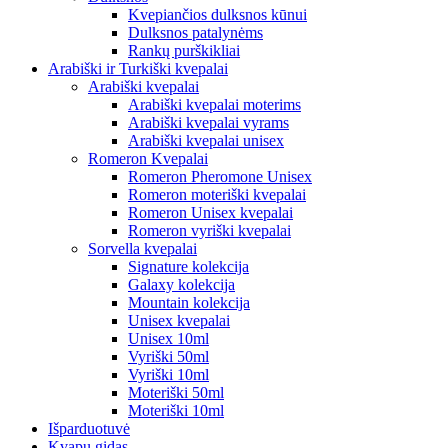
Kvepiančios dulksnos kūnui
Dulksnos patalynėms
Rankų purškikliai
Arabiški ir Turkiški kvepalai
Arabiški kvepalai
Arabiški kvepalai moterims
Arabiški kvepalai vyrams
Arabiški kvepalai unisex
Romeron Kvepalai
Romeron Pheromone Unisex
Romeron moteriški kvepalai
Romeron Unisex kvepalai
Romeron vyriški kvepalai
Sorvella kvepalai
Signature kolekcija
Galaxy kolekcija
Mountain kolekcija
Unisex kvepalai
Unisex 10ml
Vyriški 50ml
Vyriški 10ml
Moteriški 50ml
Moteriški 10ml
Išparduotuvė
Kvapų gidas