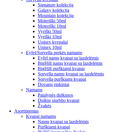
Signature kolekcija
Galaxy kolekcija
Mountain kolekcija
Moteriški 50ml
Moteriški 10ml
Vyriški 50ml
Vyriški 10ml
Unisex kvepalai
Unisex 10ml
Eyfel/Sorvella prekės namams
Eyfel namų kvapai su lazdelėmis
BigHill namų kvapai su lazdelėmis
BigHill purškiami kvapai
Sorvella namų kvapai su lazdelėmis
Sorvella purškiami kvapai
Dovanų rinkiniai
Namams
Patalynės dulksnos
Dulkių siurblio kvapai
Žvakės
Asortimentas
Kvapai namams
Namų kvapai su lazdelėmis
Purškiami kvapai