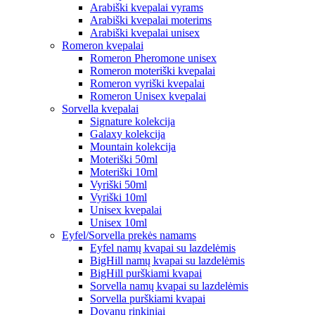
Arabiški kvepalai vyrams
Arabiški kvepalai moterims
Arabiški kvepalai unisex
Romeron kvepalai
Romeron Pheromone unisex
Romeron moteriški kvepalai
Romeron vyriški kvepalai
Romeron Unisex kvepalai
Sorvella kvepalai
Signature kolekcija
Galaxy kolekcija
Mountain kolekcija
Moteriški 50ml
Moteriški 10ml
Vyriški 50ml
Vyriški 10ml
Unisex kvepalai
Unisex 10ml
Eyfel/Sorvella prekės namams
Eyfel namų kvapai su lazdelėmis
BigHill namų kvapai su lazdelėmis
BigHill purškiami kvapai
Sorvella namų kvapai su lazdelėmis
Sorvella purškiami kvapai
Dovanų rinkiniai