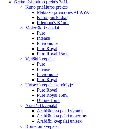
Greito išsiuntimo prekės 24H
Kūno priežiūros prekės
Makiažo priemonės ALAYA
Kūno purškikliai
Priemonės Kūnui
Moteriški kvepalai
Pure
Intense
Pheromone
Pure Royal
Pure Royal 15ml
Vyriški kvepalai
Pure
Intense
Pheromone
Pure Royal
Unisex kvepalai sandėlyje
Pure Royal
Pure Royal 15ml
Utique 15ml
Arabiški kvepalai
Arabiški kvepalai vyrams
Arabiški kvepalai moterims
Arabiški kvepalai unisex
Romeron kvepalai