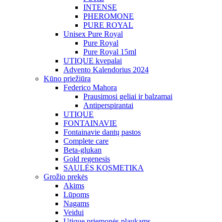
INTENSE
PHEROMONE
PURE ROYAL
Unisex Pure Royal
Pure Royal
Pure Royal 15ml
UTIQUE kvepalai
Advento Kalendorius 2024
Kūno priežiūra
Federico Mahora
Prausimosi geliai ir balzamai
Antiperspirantai
UTIQUE
FONTAINAVIE
Fontainavie dantų pastos
Complete care
Beta-glukan
Gold regenesis
SAULĖS KOSMETIKA
Grožio prekės
Akims
Lūpoms
Nagams
Veidui
Utique priemonės plaukams