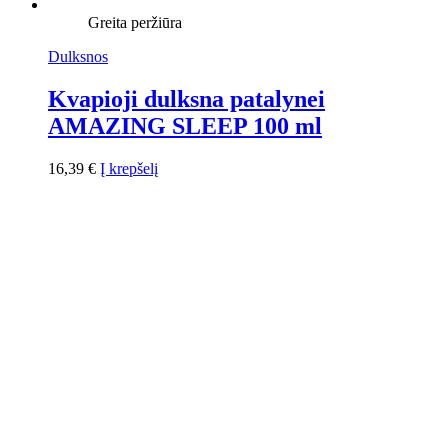
Greita peržiūra
Dulksnos
Kvapioji dulksna patalynei
AMAZING SLEEP 100 ml
16,39
€
Į krepšelį