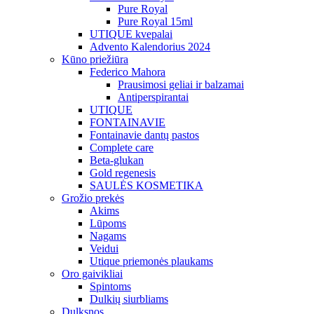
Pure Royal
Pure Royal 15ml
UTIQUE kvepalai
Advento Kalendorius 2024
Kūno priežiūra
Federico Mahora
Prausimosi geliai ir balzamai
Antiperspirantai
UTIQUE
FONTAINAVIE
Fontainavie dantų pastos
Complete care
Beta-glukan
Gold regenesis
SAULĖS KOSMETIKA
Grožio prekės
Akims
Lūpoms
Nagams
Veidui
Utique priemonės plaukams
Oro gaivikliai
Spintoms
Dulkių siurbliams
Dulksnos