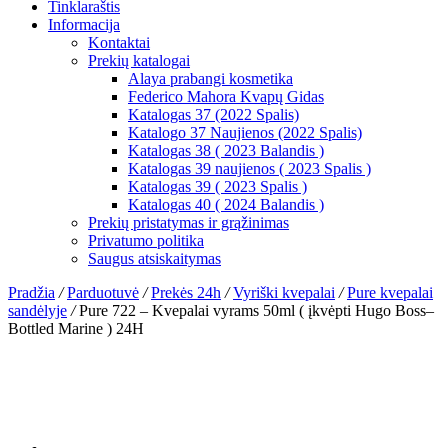
Tinklaraštis
Informacija
Kontaktai
Prekių katalogai
Alaya prabangi kosmetika
Federico Mahora Kvapų Gidas
Katalogas 37 (2022 Spalis)
Katalogo 37 Naujienos (2022 Spalis)
Katalogas 38 ( 2023 Balandis )
Katalogas 39 naujienos ( 2023 Spalis )
Katalogas 39 ( 2023 Spalis )
Katalogas 40 ( 2024 Balandis )
Prekių pristatymas ir grąžinimas
Privatumo politika
Saugus atsiskaitymas
Pradžia
/
Parduotuvė
/
Prekės 24h
/
Vyriški kvepalai
/
Pure kvepalai
sandėlyje
/
Pure 722 – Kvepalai vyrams 50ml ( įkvėpti Hugo Boss–
Bottled Marine ) 24H