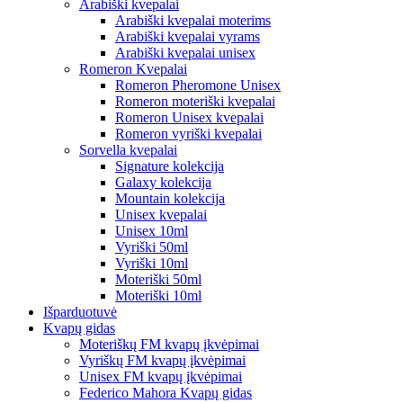
Arabiški kvepalai
Arabiški kvepalai moterims
Arabiški kvepalai vyrams
Arabiški kvepalai unisex
Romeron Kvepalai
Romeron Pheromone Unisex
Romeron moteriški kvepalai
Romeron Unisex kvepalai
Romeron vyriški kvepalai
Sorvella kvepalai
Signature kolekcija
Galaxy kolekcija
Mountain kolekcija
Unisex kvepalai
Unisex 10ml
Vyriški 50ml
Vyriški 10ml
Moteriški 50ml
Moteriški 10ml
Išparduotuvė
Kvapų gidas
Moteriškų FM kvapų įkvėpimai
Vyriškų FM kvapų įkvėpimai
Unisex FM kvapų įkvėpimai
Federico Mahora Kvapų gidas