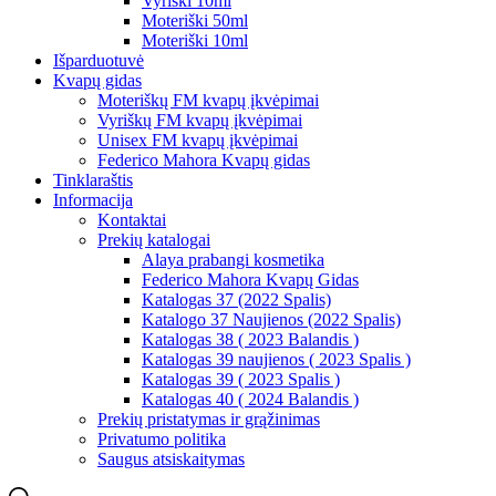
Vyriški 10ml
Moteriški 50ml
Moteriški 10ml
Išparduotuvė
Kvapų gidas
Moteriškų FM kvapų įkvėpimai
Vyriškų FM kvapų įkvėpimai
Unisex FM kvapų įkvėpimai
Federico Mahora Kvapų gidas
Tinklaraštis
Informacija
Kontaktai
Prekių katalogai
Alaya prabangi kosmetika
Federico Mahora Kvapų Gidas
Katalogas 37 (2022 Spalis)
Katalogo 37 Naujienos (2022 Spalis)
Katalogas 38 ( 2023 Balandis )
Katalogas 39 naujienos ( 2023 Spalis )
Katalogas 39 ( 2023 Spalis )
Katalogas 40 ( 2024 Balandis )
Prekių pristatymas ir grąžinimas
Privatumo politika
Saugus atsiskaitymas