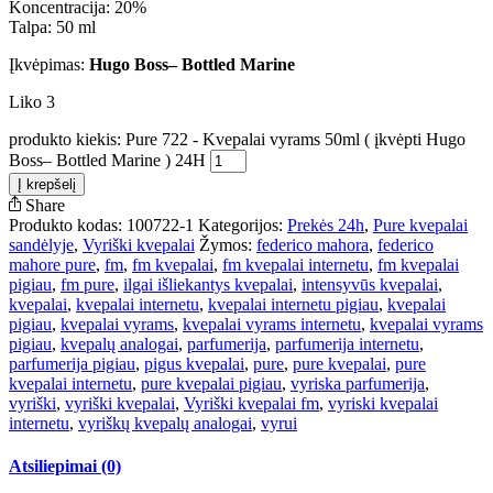
Koncentracija: 20%
Talpa: 50 ml
Įkvėpimas:
Hugo Boss– Bottled Marine
Liko 3
produkto kiekis: Pure 722 - Kvepalai vyrams 50ml ( įkvėpti Hugo
Boss– Bottled Marine ) 24H
Į krepšelį
Share
Produkto kodas:
100722-1
Kategorijos:
Prekės 24h
,
Pure kvepalai
sandėlyje
,
Vyriški kvepalai
Žymos:
federico mahora
,
federico
mahore pure
,
fm
,
fm kvepalai
,
fm kvepalai internetu
,
fm kvepalai
pigiau
,
fm pure
,
ilgai išliekantys kvepalai
,
intensyvūs kvepalai
,
kvepalai
,
kvepalai internetu
,
kvepalai internetu pigiau
,
kvepalai
pigiau
,
kvepalai vyrams
,
kvepalai vyrams internetu
,
kvepalai vyrams
pigiau
,
kvepalų analogai
,
parfumerija
,
parfumerija internetu
,
parfumerija pigiau
,
pigus kvepalai
,
pure
,
pure kvepalai
,
pure
kvepalai internetu
,
pure kvepalai pigiau
,
vyriska parfumerija
,
vyriški
,
vyriški kvepalai
,
Vyriški kvepalai fm
,
vyriski kvepalai
internetu
,
vyriškų kvepalų analogai
,
vyrui
Atsiliepimai (0)