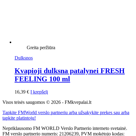
Greita peržiūra
Dulksnos
Kvapioji dulksna patalynei FRESH
FEELING 100 ml
16,39
€
Į krepšelį
Visos teisės saugomos © 2026 - FMkvepalai.lt
Tapkite FMWorld verslo partneriu arba užsakykite prekes sau arba
tapkite platintoju!
Nepriklausomo FM WORLD Verslo Partnerio interneto svetainė.
FM verslo partnerio numeris: 21206239, PVM mokėtojo kodas: