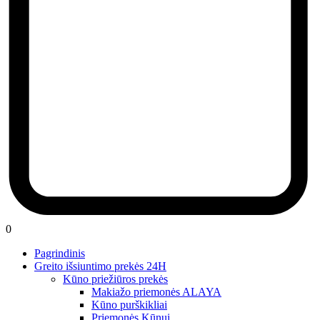
0
Pagrindinis
Greito išsiuntimo prekės 24H
Kūno priežiūros prekės
Makiažo priemonės ALAYA
Kūno purškikliai
Priemonės Kūnui