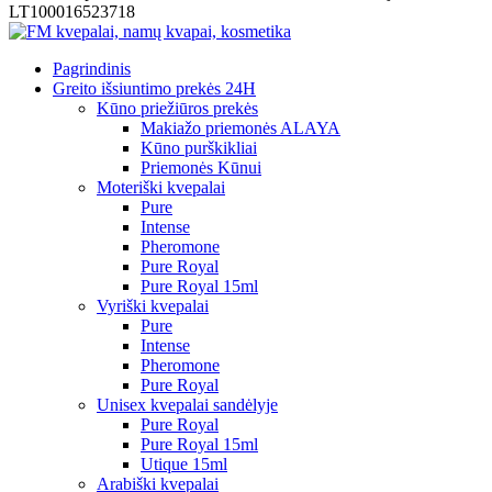
LT100016523718
Pagrindinis
Greito išsiuntimo prekės 24H
Kūno priežiūros prekės
Makiažo priemonės ALAYA
Kūno purškikliai
Priemonės Kūnui
Moteriški kvepalai
Pure
Intense
Pheromone
Pure Royal
Pure Royal 15ml
Vyriški kvepalai
Pure
Intense
Pheromone
Pure Royal
Unisex kvepalai sandėlyje
Pure Royal
Pure Royal 15ml
Utique 15ml
Arabiški kvepalai