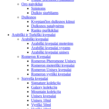
Oro gaivikliai
Spintoms
Dulkių siurbliams
Dulksnos
Kvepiančios dulksnos kūnui
Dulksnos patalynėms
Rankų purškikliai
Arabiški ir Turkiški kvepalai
Arabiški kvepalai
Arabiški kvepalai moterims
Arabiški kvepalai vyrams
Arabiški kvepalai unisex
Romeron Kvepalai
Romeron Pheromone Unisex
Romeron moteriški kvepalai
Romeron Unisex kvepalai
Romeron vyriški kvepalai
Sorvella kvepalai
Signature kolekcija
Galaxy kolekcija
Mountain kolekcija
Unisex kvepalai
Unisex 10ml
Vyriški 50ml