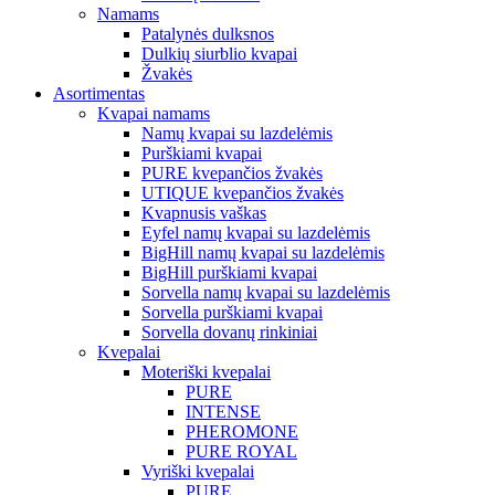
Namams
Patalynės dulksnos
Dulkių siurblio kvapai
Žvakės
Asortimentas
Kvapai namams
Namų kvapai su lazdelėmis
Purškiami kvapai
PURE kvepančios žvakės
UTIQUE kvepančios žvakės
Kvapnusis vaškas
Eyfel namų kvapai su lazdelėmis
BigHill namų kvapai su lazdelėmis
BigHill purškiami kvapai
Sorvella namų kvapai su lazdelėmis
Sorvella purškiami kvapai
Sorvella dovanų rinkiniai
Kvepalai
Moteriški kvepalai
PURE
INTENSE
PHEROMONE
PURE ROYAL
Vyriški kvepalai
PURE