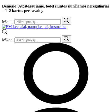
Dėmesio! Atostogaujame, todėl siuntos siunčiamos nereguliariai
– 1–2 kartus per savaitę.
Ieškoti:
Ieškoti: