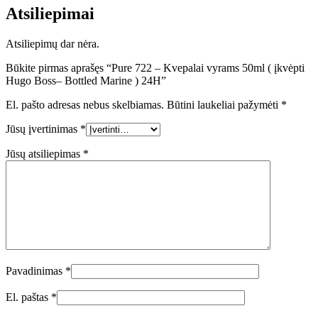
Atsiliepimai
Atsiliepimų dar nėra.
Būkite pirmas aprašęs “Pure 722 – Kvepalai vyrams 50ml ( įkvėpti
Hugo Boss– Bottled Marine ) 24H”
El. pašto adresas nebus skelbiamas.
Būtini laukeliai pažymėti
*
Jūsų įvertinimas
*
Jūsų atsiliepimas
*
Pavadinimas
*
El. paštas
*