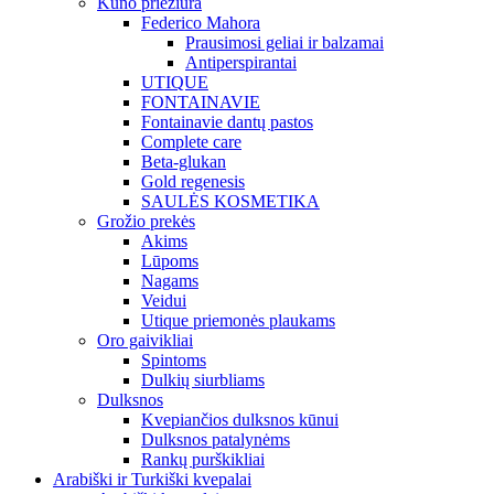
Kūno priežiūra
Federico Mahora
Prausimosi geliai ir balzamai
Antiperspirantai
UTIQUE
FONTAINAVIE
Fontainavie dantų pastos
Complete care
Beta-glukan
Gold regenesis
SAULĖS KOSMETIKA
Grožio prekės
Akims
Lūpoms
Nagams
Veidui
Utique priemonės plaukams
Oro gaivikliai
Spintoms
Dulkių siurbliams
Dulksnos
Kvepiančios dulksnos kūnui
Dulksnos patalynėms
Rankų purškikliai
Arabiški ir Turkiški kvepalai