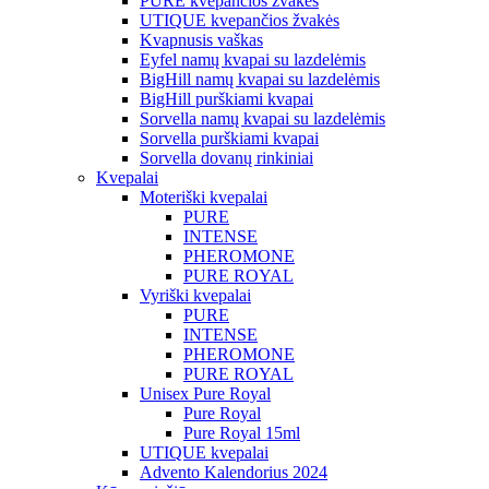
PURE kvepančios žvakės
UTIQUE kvepančios žvakės
Kvapnusis vaškas
Eyfel namų kvapai su lazdelėmis
BigHill namų kvapai su lazdelėmis
BigHill purškiami kvapai
Sorvella namų kvapai su lazdelėmis
Sorvella purškiami kvapai
Sorvella dovanų rinkiniai
Kvepalai
Moteriški kvepalai
PURE
INTENSE
PHEROMONE
PURE ROYAL
Vyriški kvepalai
PURE
INTENSE
PHEROMONE
PURE ROYAL
Unisex Pure Royal
Pure Royal
Pure Royal 15ml
UTIQUE kvepalai
Advento Kalendorius 2024