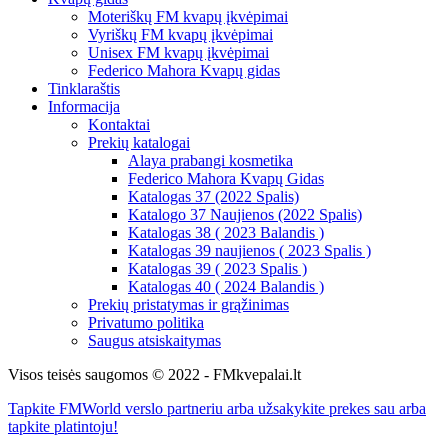
Moteriškų FM kvapų įkvėpimai
Vyriškų FM kvapų įkvėpimai
Unisex FM kvapų įkvėpimai
Federico Mahora Kvapų gidas
Tinklaraštis
Informacija
Kontaktai
Prekių katalogai
Alaya prabangi kosmetika
Federico Mahora Kvapų Gidas
Katalogas 37 (2022 Spalis)
Katalogo 37 Naujienos (2022 Spalis)
Katalogas 38 ( 2023 Balandis )
Katalogas 39 naujienos ( 2023 Spalis )
Katalogas 39 ( 2023 Spalis )
Katalogas 40 ( 2024 Balandis )
Prekių pristatymas ir grąžinimas
Privatumo politika
Saugus atsiskaitymas
Visos teisės saugomos © 2022 - FMkvepalai.lt
Tapkite FMWorld verslo partneriu arba užsakykite prekes sau arba
tapkite platintoju!