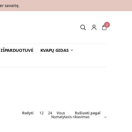
er savaitę.
0
IŠPARDUOTUVĖ
KVAPŲ GIDAS
Rodyti
12
24
Visus
Rušiuoti pagal