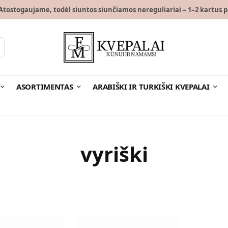
tostogaujame, todėl siuntos siunčiamos nereguliariai – 1–2 kartus p
ASORTIMENTAS
ARABIŠKI IR TURKIŠKI KVEPALAI
vyriški