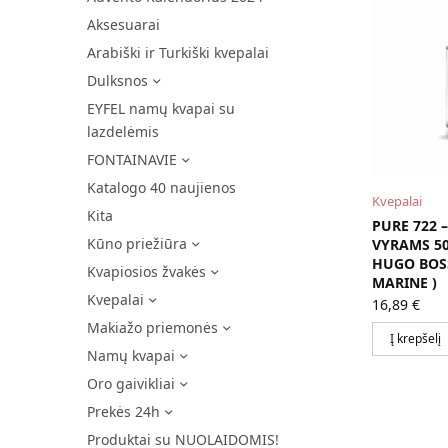
Aksesuarai
Arabiški ir Turkiški kvepalai
Dulksnos
EYFEL namų kvapai su
lazdelėmis
FONTAINAVIE
Katalogo 40 naujienos
Kvepalai
Kita
PURE 722 
Kūno priežiūra
VYRAMS 50
HUGO BOS
Kvapiosios žvakės
MARINE )
Kvepalai
16,89
€
Makiažo priemonės
Į krepšelį
Namų kvapai
Oro gaivikliai
Prekės 24h
Produktai su NUOLAIDOMIS!