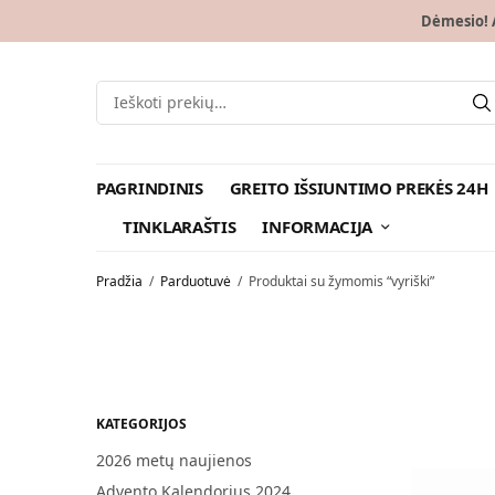
Dėmesio! A
PAGRINDINIS
GREITO IŠSIUNTIMO PREKĖS 24H
TINKLARAŠTIS
INFORMACIJA
Pradžia
/
Parduotuvė
/
Produktai su žymomis “vyriški”
KATEGORIJOS
2026 metų naujienos
Advento Kalendorius 2024