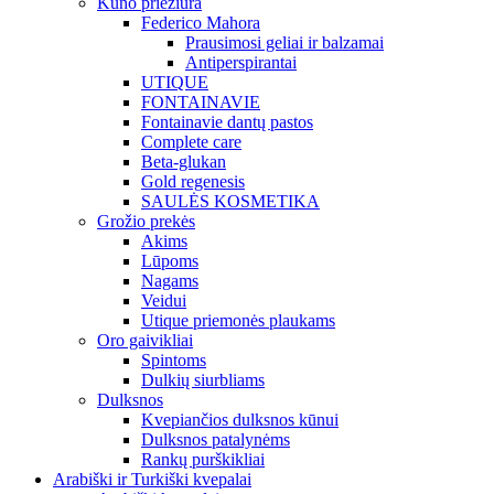
Kūno priežiūra
Federico Mahora
Prausimosi geliai ir balzamai
Antiperspirantai
UTIQUE
FONTAINAVIE
Fontainavie dantų pastos
Complete care
Beta-glukan
Gold regenesis
SAULĖS KOSMETIKA
Grožio prekės
Akims
Lūpoms
Nagams
Veidui
Utique priemonės plaukams
Oro gaivikliai
Spintoms
Dulkių siurbliams
Dulksnos
Kvepiančios dulksnos kūnui
Dulksnos patalynėms
Rankų purškikliai
Arabiški ir Turkiški kvepalai