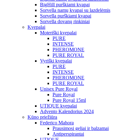
BigHill purškiami kvapai
Sorvella namų kvapai su lazdelėmis
Sorvella purškiami kvapai
Sorvella dovanų rinkiniai
Kvepalai
Moteriški kvepalai
PURE
INTENSE
PHEROMONE
PURE ROYAL
Vyriški kvepalai
PURE
INTENSE
PHEROMONE
PURE ROYAL
Unisex Pure Royal
Pure Royal
Pure Royal 15ml
UTIQUE kvepalai
Advento Kalendorius 2024
Kūno priežiūra
Federico Mahora
Prausimosi geliai ir balzamai
Antiperspirantai
UTIQUE