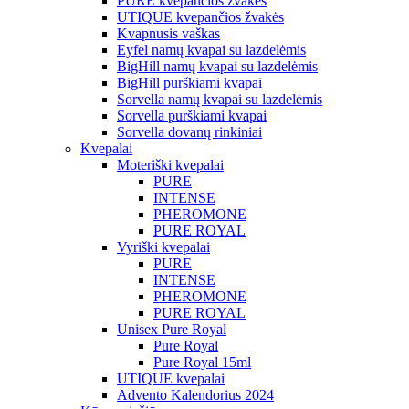
PURE kvepančios žvakės
UTIQUE kvepančios žvakės
Kvapnusis vaškas
Eyfel namų kvapai su lazdelėmis
BigHill namų kvapai su lazdelėmis
BigHill purškiami kvapai
Sorvella namų kvapai su lazdelėmis
Sorvella purškiami kvapai
Sorvella dovanų rinkiniai
Kvepalai
Moteriški kvepalai
PURE
INTENSE
PHEROMONE
PURE ROYAL
Vyriški kvepalai
PURE
INTENSE
PHEROMONE
PURE ROYAL
Unisex Pure Royal
Pure Royal
Pure Royal 15ml
UTIQUE kvepalai
Advento Kalendorius 2024