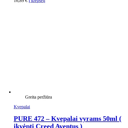
16,89
€
Į krepšelį
Greita peržiūra
Kvepalai
PURE 472 – Kvepalai vyrams 50ml (
įkvėpti Creed Aventus )