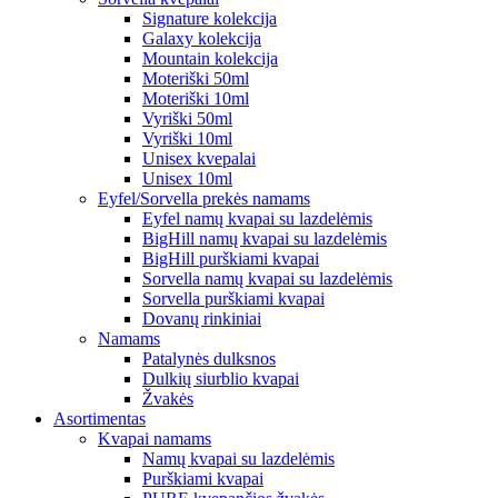
Signature kolekcija
Galaxy kolekcija
Mountain kolekcija
Moteriški 50ml
Moteriški 10ml
Vyriški 50ml
Vyriški 10ml
Unisex kvepalai
Unisex 10ml
Eyfel/Sorvella prekės namams
Eyfel namų kvapai su lazdelėmis
BigHill namų kvapai su lazdelėmis
BigHill purškiami kvapai
Sorvella namų kvapai su lazdelėmis
Sorvella purškiami kvapai
Dovanų rinkiniai
Namams
Patalynės dulksnos
Dulkių siurblio kvapai
Žvakės
Asortimentas
Kvapai namams
Namų kvapai su lazdelėmis
Purškiami kvapai