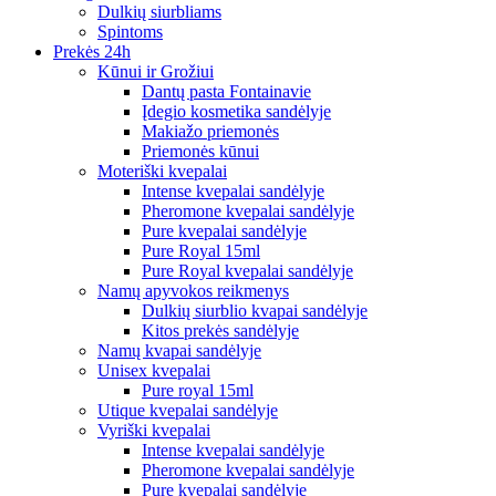
Dulkių siurbliams
Spintoms
Prekės 24h
Kūnui ir Grožiui
Dantų pasta Fontainavie
Įdegio kosmetika sandėlyje
Makiažo priemonės
Priemonės kūnui
Moteriški kvepalai
Intense kvepalai sandėlyje
Pheromone kvepalai sandėlyje
Pure kvepalai sandėlyje
Pure Royal 15ml
Pure Royal kvepalai sandėlyje
Namų apyvokos reikmenys
Dulkių siurblio kvapai sandėlyje
Kitos prekės sandėlyje
Namų kvapai sandėlyje
Unisex kvepalai
Pure royal 15ml
Utique kvepalai sandėlyje
Vyriški kvepalai
Intense kvepalai sandėlyje
Pheromone kvepalai sandėlyje
Pure kvepalai sandėlyje