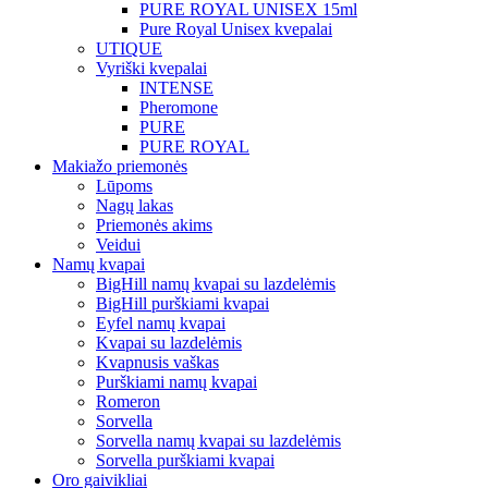
PURE ROYAL UNISEX 15ml
Pure Royal Unisex kvepalai
UTIQUE
Vyriški kvepalai
INTENSE
Pheromone
PURE
PURE ROYAL
Makiažo priemonės
Lūpoms
Nagų lakas
Priemonės akims
Veidui
Namų kvapai
BigHill namų kvapai su lazdelėmis
BigHill purškiami kvapai
Eyfel namų kvapai
Kvapai su lazdelėmis
Kvapnusis vaškas
Purškiami namų kvapai
Romeron
Sorvella
Sorvella namų kvapai su lazdelėmis
Sorvella purškiami kvapai
Oro gaivikliai