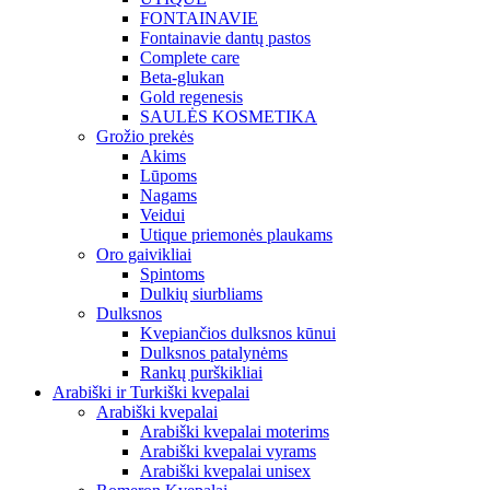
FONTAINAVIE
Fontainavie dantų pastos
Complete care
Beta-glukan
Gold regenesis
SAULĖS KOSMETIKA
Grožio prekės
Akims
Lūpoms
Nagams
Veidui
Utique priemonės plaukams
Oro gaivikliai
Spintoms
Dulkių siurbliams
Dulksnos
Kvepiančios dulksnos kūnui
Dulksnos patalynėms
Rankų purškikliai
Arabiški ir Turkiški kvepalai
Arabiški kvepalai
Arabiški kvepalai moterims
Arabiški kvepalai vyrams
Arabiški kvepalai unisex