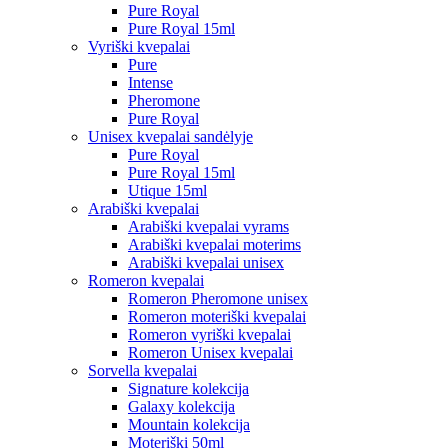
Pure Royal
Pure Royal 15ml
Vyriški kvepalai
Pure
Intense
Pheromone
Pure Royal
Unisex kvepalai sandėlyje
Pure Royal
Pure Royal 15ml
Utique 15ml
Arabiški kvepalai
Arabiški kvepalai vyrams
Arabiški kvepalai moterims
Arabiški kvepalai unisex
Romeron kvepalai
Romeron Pheromone unisex
Romeron moteriški kvepalai
Romeron vyriški kvepalai
Romeron Unisex kvepalai
Sorvella kvepalai
Signature kolekcija
Galaxy kolekcija
Mountain kolekcija
Moteriški 50ml