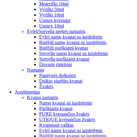
Moteriški 10ml
Vyriški 50ml
Vyriški 10ml
Unisex kvepalai
Unisex 10ml
Eyfel/Sorvella prekės namams
Eyfel namų kvapai su lazdelėmis
BigHill namų kvapai su lazdelėmis
BigHill purškiami kvapai
Sorvella namų kvapai su lazdelėmis
Sorvella purškiami kvapai
Dovanų rinkiniai
Namams
Patalynės dulksnos
Dulkių siurblio kvapai
Žvakės
Asortimentas
Kvapai namams
Namų kvapai su lazdelėmis
Purškiami kvapai
PURE kvepančios žvakės
UTIQUE kvepančios žvakės
Kvapnusis vaškas
Eyfel namų kvapai su lazdelėmis
BigHill namų kvapai su lazdelėmis