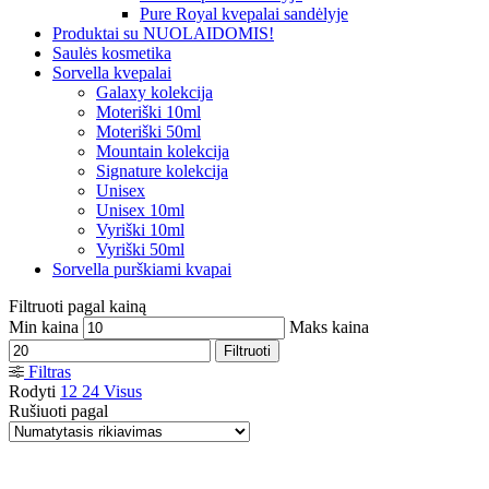
Pure Royal kvepalai sandėlyje
Produktai su NUOLAIDOMIS!
Saulės kosmetika
Sorvella kvepalai
Galaxy kolekcija
Moteriški 10ml
Moteriški 50ml
Mountain kolekcija
Signature kolekcija
Unisex
Unisex 10ml
Vyriški 10ml
Vyriški 50ml
Sorvella purškiami kvapai
Filtruoti pagal kainą
Min kaina
Maks kaina
Filtruoti
Filtras
Rodyti
12
24
Visus
Rušiuoti pagal