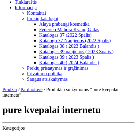
Tinklaraštis
Informacija
Kontaktai
Prekių katalogai
Alaya prabangi kosmetika
Federico Mahora Kvapų Gidas
Katalogas 37 (2022 Spalis)
Katalogo 37 Naujienos (2022 Spalis)
Katalogas 38 ( 2023 Balandis )
Katalogas 39 naujienos ( 2023 Spalis )
Katalogas 39 ( 2023 Spalis )
Katalogas 40 ( 2024 Balandis )
Prekių pristatymas ir grąžinimas
Privatumo politika
Saugus atsiskaitymas
Pradžia
/
Parduotuvė
/
Produktai su žymomis “pure kvepalai
internetu”
pure kvepalai internetu
Kategorijos