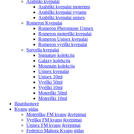
Arabiški kvepalai
Arabiški kvepalai moterims
Arabiški kvepalai vyrams
Arabiški kvepalai unisex
Romeron Kvepalai
Romeron Pheromone Unisex
Romeron moteriški kvepalai
Romeron Unisex kvepalai
Romeron vyriški kvepalai
Sorvella kvepalai
Signature kolekcija
Galaxy kolekcija
Mountain kolekcija
Unisex kvepalai
Unisex 10ml
Vyriški 50ml
Vyriški 10ml
Moteriški 50ml
Moteriški 10ml
Išparduotuvė
Kvapų gidas
Moteriškų FM kvapų įkvėpimai
Vyriškų FM kvapų įkvėpimai
Unisex FM kvapų įkvėpimai
Federico Mahora Kvapų gidas