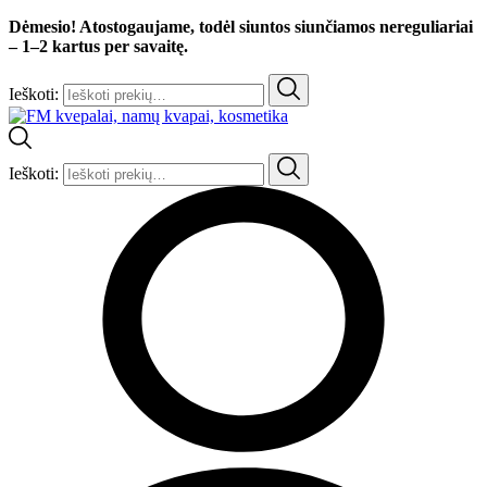
Dėmesio! Atostogaujame, todėl siuntos siunčiamos nereguliariai
– 1–2 kartus per savaitę.
Ieškoti:
Ieškoti: