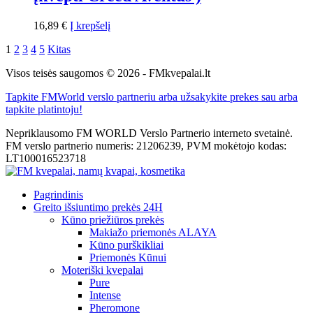
16,89
€
Į krepšelį
1
2
3
4
5
Kitas
Visos teisės saugomos © 2026 - FMkvepalai.lt
Tapkite FMWorld verslo partneriu arba užsakykite prekes sau arba
tapkite platintoju!
Nepriklausomo FM WORLD Verslo Partnerio interneto svetainė.
FM verslo partnerio numeris: 21206239, PVM mokėtojo kodas:
LT100016523718
Pagrindinis
Greito išsiuntimo prekės 24H
Kūno priežiūros prekės
Makiažo priemonės ALAYA
Kūno purškikliai
Priemonės Kūnui
Moteriški kvepalai
Pure
Intense
Pheromone