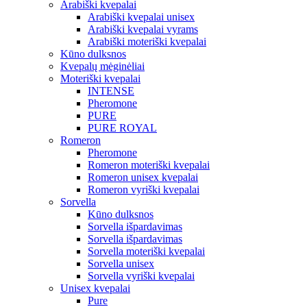
Arabiški kvepalai
Arabiški kvepalai unisex
Arabiški kvepalai vyrams
Arabiški moteriški kvepalai
Kūno dulksnos
Kvepalų mėginėliai
Moteriški kvepalai
INTENSE
Pheromone
PURE
PURE ROYAL
Romeron
Pheromone
Romeron moteriški kvepalai
Romeron unisex kvepalai
Romeron vyriški kvepalai
Sorvella
Kūno dulksnos
Sorvella išpardavimas
Sorvella išpardavimas
Sorvella moteriški kvepalai
Sorvella unisex
Sorvella vyriški kvepalai
Unisex kvepalai
Pure