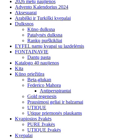
2026 metų naujienos
Advento Kalendorius 2024
Aksesuarai
Arabiški ir Turkiški kvepalai
Dulksnos
Kūno dulksna
Patalynės dulksna
Rankų purškikliai
EYFEL namų kvapai su lazdelėmis
FONTAINAVIE
Dantų pasta
Katalogo 40 naujienos
Kita
Kūno priežiūra
Beta-glukan
Federico Mahora
Antiperspirantai
Gold regenesis
Prausimosi geliai ir balzamai
UTIQUE
Utique priemonės plaukams
Kvapiosios žvakės
PURE žvakės
UTIQUE žvakės
Kvepalai