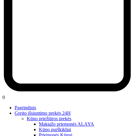
0
Pagrindinis
Greito išsiuntimo prekės 24H
Kūno priežiūros prekės
Makiažo priemonės ALAYA
Kūno purškikliai
Priemonės Kūnui