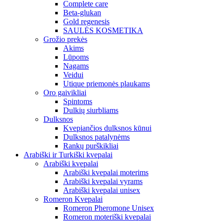
Complete care
Beta-glukan
Gold regenesis
SAULĖS KOSMETIKA
Grožio prekės
Akims
Lūpoms
Nagams
Veidui
Utique priemonės plaukams
Oro gaivikliai
Spintoms
Dulkių siurbliams
Dulksnos
Kvepiančios dulksnos kūnui
Dulksnos patalynėms
Rankų purškikliai
Arabiški ir Turkiški kvepalai
Arabiški kvepalai
Arabiški kvepalai moterims
Arabiški kvepalai vyrams
Arabiški kvepalai unisex
Romeron Kvepalai
Romeron Pheromone Unisex
Romeron moteriški kvepalai