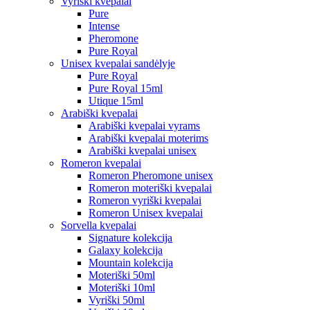
Vyriški kvepalai
Pure
Intense
Pheromone
Pure Royal
Unisex kvepalai sandėlyje
Pure Royal
Pure Royal 15ml
Utique 15ml
Arabiški kvepalai
Arabiški kvepalai vyrams
Arabiški kvepalai moterims
Arabiški kvepalai unisex
Romeron kvepalai
Romeron Pheromone unisex
Romeron moteriški kvepalai
Romeron vyriški kvepalai
Romeron Unisex kvepalai
Sorvella kvepalai
Signature kolekcija
Galaxy kolekcija
Mountain kolekcija
Moteriški 50ml
Moteriški 10ml
Vyriški 50ml