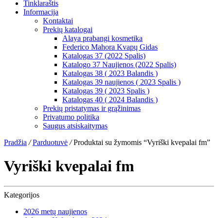
Tinklaraštis
Informacija
Kontaktai
Prekių katalogai
Alaya prabangi kosmetika
Federico Mahora Kvapų Gidas
Katalogas 37 (2022 Spalis)
Katalogo 37 Naujienos (2022 Spalis)
Katalogas 38 ( 2023 Balandis )
Katalogas 39 naujienos ( 2023 Spalis )
Katalogas 39 ( 2023 Spalis )
Katalogas 40 ( 2024 Balandis )
Prekių pristatymas ir grąžinimas
Privatumo politika
Saugus atsiskaitymas
Pradžia
/
Parduotuvė
/
Produktai su žymomis “Vyriški kvepalai fm”
Vyriški kvepalai fm
Kategorijos
2026 metų naujienos