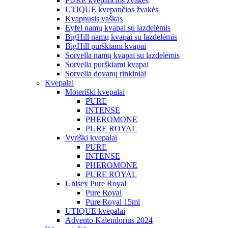
PURE kvepančios žvakės
UTIQUE kvepančios žvakės
Kvapnusis vaškas
Eyfel namų kvapai su lazdelėmis
BigHill namų kvapai su lazdelėmis
BigHill purškiami kvapai
Sorvella namų kvapai su lazdelėmis
Sorvella purškiami kvapai
Sorvella dovanų rinkiniai
Kvepalai
Moteriški kvepalai
PURE
INTENSE
PHEROMONE
PURE ROYAL
Vyriški kvepalai
PURE
INTENSE
PHEROMONE
PURE ROYAL
Unisex Pure Royal
Pure Royal
Pure Royal 15ml
UTIQUE kvepalai
Advento Kalendorius 2024