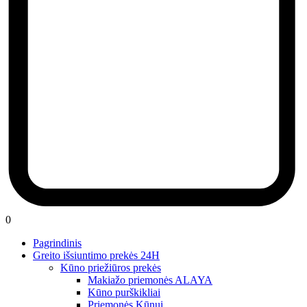
0
Pagrindinis
Greito išsiuntimo prekės 24H
Kūno priežiūros prekės
Makiažo priemonės ALAYA
Kūno purškikliai
Priemonės Kūnui