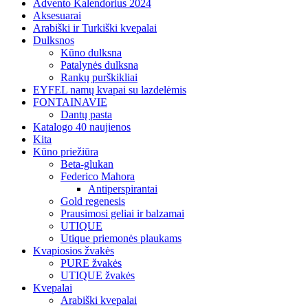
Advento Kalendorius 2024
Aksesuarai
Arabiški ir Turkiški kvepalai
Dulksnos
Kūno dulksna
Patalynės dulksna
Rankų purškikliai
EYFEL namų kvapai su lazdelėmis
FONTAINAVIE
Dantų pasta
Katalogo 40 naujienos
Kita
Kūno priežiūra
Beta-glukan
Federico Mahora
Antiperspirantai
Gold regenesis
Prausimosi geliai ir balzamai
UTIQUE
Utique priemonės plaukams
Kvapiosios žvakės
PURE žvakės
UTIQUE žvakės
Kvepalai
Arabiški kvepalai