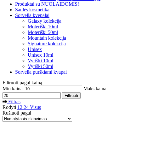
Produktai su NUOLAIDOMIS!
Saulės kosmetika
Sorvella kvepalai
Galaxy kolekcija
Moteriški 10ml
Moteriški 50ml
Mountain kolekcija
Signature kolekcija
Unisex
Unisex 10ml
Vyriški 10ml
Vyriški 50ml
Sorvella purškiami kvapai
Filtruoti pagal kainą
Min kaina
Maks kaina
Filtruoti
Filtras
Rodyti
12
24
Visus
Rušiuoti pagal