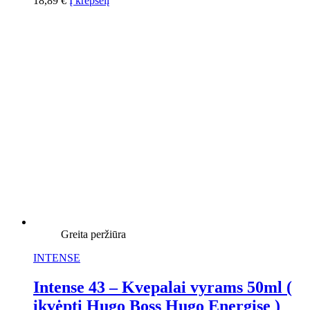
18,89
€
Į krepšelį
Greita peržiūra
INTENSE
Intense 43 – Kvepalai vyrams 50ml (
įkvėpti Hugo Boss Hugo Energise )