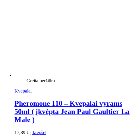
Greita peržiūra
Kvepalai
Pheromone 110 – Kvepalai vyrams
50ml ( įkvėpta Jean Paul Gaultier La
Male )
17,89
€
Į krepšelį