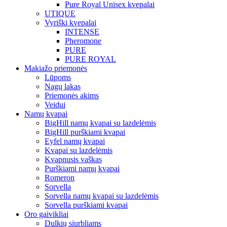
Pure Royal Unisex kvepalai
UTIQUE
Vyriški kvepalai
INTENSE
Pheromone
PURE
PURE ROYAL
Makiažo priemonės
Lūpoms
Nagų lakas
Priemonės akims
Veidui
Namų kvapai
BigHill namų kvapai su lazdelėmis
BigHill purškiami kvapai
Eyfel namų kvapai
Kvapai su lazdelėmis
Kvapnusis vaškas
Purškiami namų kvapai
Romeron
Sorvella
Sorvella namų kvapai su lazdelėmis
Sorvella purškiami kvapai
Oro gaivikliai
Dulkių siurbliams