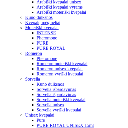
Arabiški kvepalai unisex
Arabiški kvepalai vyrams
Arabiški moteriški kvepalai
Kūno dulksnos
Kvepalų mėginėliai
Moteriški kvepalai
INTENSE
Pheromone
PURE
PURE ROYAL
Romeron
Pheromone
Romeron moteriški kvepalai
Romeron unisex kvepalai
Romeron vyriški kvepalai
Sorvella
Kūno dulksnos
Sorvella išpardavimas
Sorvella išpardavimas
Sorvella moteriški kvepalai
Sorvella unisex
Sorvella vyriški kvepalai
Unisex kvepalai
Pure
PURE ROYAL UNISEX 15ml