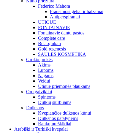
Kūno priežiūra
Federico Mahora
Prausimosi geliai ir balzamai
Antiperspirantai
UTIQUE
FONTAINAVIE
Fontainavie dantų pastos
Complete care
Beta-glukan
Gold regenesis
SAULĖS KOSMETIKA
Grožio prekės
Akims
Lūpoms
Nagams
Veidui
Utique priemonės plaukams
Oro gaivikliai
Spintoms
Dulkių siurbliams
Dulksnos
Kvepiančios dulksnos kūnui
Dulksnos patalynėms
Rankų purškikliai
Arabiški ir Turkiški kvepalai