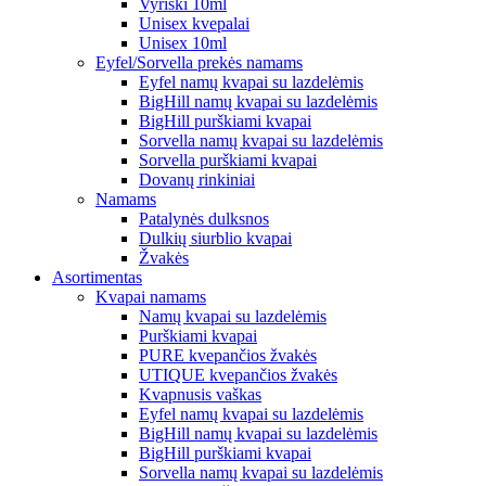
Vyriški 10ml
Unisex kvepalai
Unisex 10ml
Eyfel/Sorvella prekės namams
Eyfel namų kvapai su lazdelėmis
BigHill namų kvapai su lazdelėmis
BigHill purškiami kvapai
Sorvella namų kvapai su lazdelėmis
Sorvella purškiami kvapai
Dovanų rinkiniai
Namams
Patalynės dulksnos
Dulkių siurblio kvapai
Žvakės
Asortimentas
Kvapai namams
Namų kvapai su lazdelėmis
Purškiami kvapai
PURE kvepančios žvakės
UTIQUE kvepančios žvakės
Kvapnusis vaškas
Eyfel namų kvapai su lazdelėmis
BigHill namų kvapai su lazdelėmis
BigHill purškiami kvapai
Sorvella namų kvapai su lazdelėmis