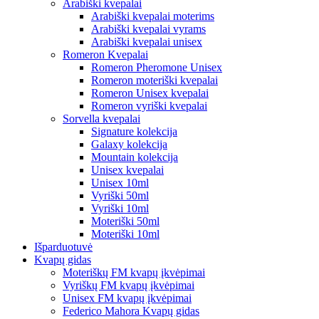
Arabiški kvepalai
Arabiški kvepalai moterims
Arabiški kvepalai vyrams
Arabiški kvepalai unisex
Romeron Kvepalai
Romeron Pheromone Unisex
Romeron moteriški kvepalai
Romeron Unisex kvepalai
Romeron vyriški kvepalai
Sorvella kvepalai
Signature kolekcija
Galaxy kolekcija
Mountain kolekcija
Unisex kvepalai
Unisex 10ml
Vyriški 50ml
Vyriški 10ml
Moteriški 50ml
Moteriški 10ml
Išparduotuvė
Kvapų gidas
Moteriškų FM kvapų įkvėpimai
Vyriškų FM kvapų įkvėpimai
Unisex FM kvapų įkvėpimai
Federico Mahora Kvapų gidas