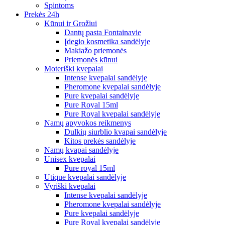
Spintoms
Prekės 24h
Kūnui ir Grožiui
Dantų pasta Fontainavie
Įdegio kosmetika sandėlyje
Makiažo priemonės
Priemonės kūnui
Moteriški kvepalai
Intense kvepalai sandėlyje
Pheromone kvepalai sandėlyje
Pure kvepalai sandėlyje
Pure Royal 15ml
Pure Royal kvepalai sandėlyje
Namų apyvokos reikmenys
Dulkių siurblio kvapai sandėlyje
Kitos prekės sandėlyje
Namų kvapai sandėlyje
Unisex kvepalai
Pure royal 15ml
Utique kvepalai sandėlyje
Vyriški kvepalai
Intense kvepalai sandėlyje
Pheromone kvepalai sandėlyje
Pure kvepalai sandėlyje
Pure Royal kvepalai sandėlyje