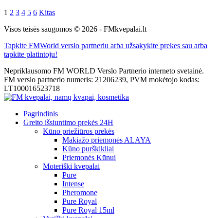
1
2
3
4
5
6
Kitas
Visos teisės saugomos © 2026 - FMkvepalai.lt
Tapkite FMWorld verslo partneriu arba užsakykite prekes sau arba
tapkite platintoju!
Nepriklausomo FM WORLD Verslo Partnerio interneto svetainė.
FM verslo partnerio numeris: 21206239, PVM mokėtojo kodas:
LT100016523718
Pagrindinis
Greito išsiuntimo prekės 24H
Kūno priežiūros prekės
Makiažo priemonės ALAYA
Kūno purškikliai
Priemonės Kūnui
Moteriški kvepalai
Pure
Intense
Pheromone
Pure Royal
Pure Royal 15ml