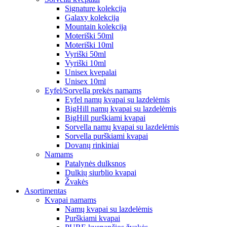
Signature kolekcija
Galaxy kolekcija
Mountain kolekcija
Moteriški 50ml
Moteriški 10ml
Vyriški 50ml
Vyriški 10ml
Unisex kvepalai
Unisex 10ml
Eyfel/Sorvella prekės namams
Eyfel namų kvapai su lazdelėmis
BigHill namų kvapai su lazdelėmis
BigHill purškiami kvapai
Sorvella namų kvapai su lazdelėmis
Sorvella purškiami kvapai
Dovanų rinkiniai
Namams
Patalynės dulksnos
Dulkių siurblio kvapai
Žvakės
Asortimentas
Kvapai namams
Namų kvapai su lazdelėmis
Purškiami kvapai