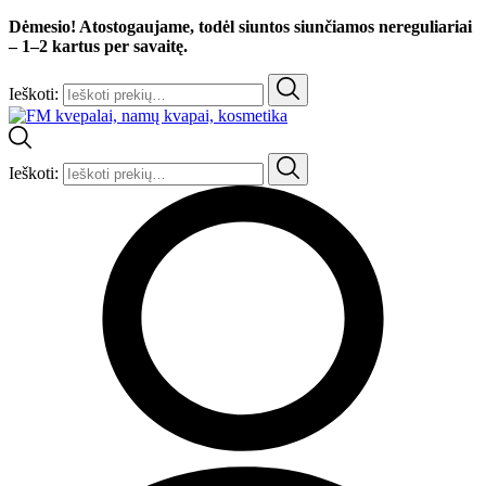
Dėmesio! Atostogaujame, todėl siuntos siunčiamos nereguliariai
– 1–2 kartus per savaitę.
Ieškoti:
Ieškoti: