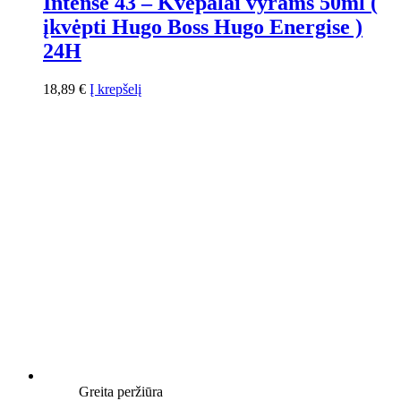
Intense 43 – Kvepalai vyrams 50ml (
įkvėpti Hugo Boss Hugo Energise )
24H
18,89
€
Į krepšelį
Greita peržiūra