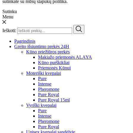
sutinkate su mūsų slapukų politika.
Sutinku
Menu
Ieškoti:
Pagrindinis
Greito išsiuntimo prekės 24H
Kūno priežiūros prekės
Makiažo priemonės ALAYA
Kūno purškikliai
Priemonės Kūnui
Moteriški kvepalai
Pure
Intense
Pheromone
Pure Royal
Pure Royal 15ml
Vyriški kvepalai
Pure
Intense
Pheromone
Pure Royal
Unisex kvepalai sandėlyje