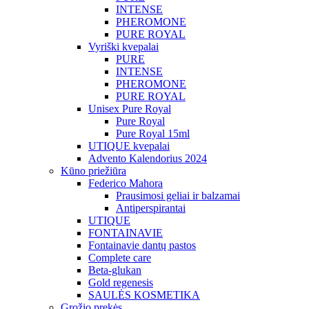
INTENSE
PHEROMONE
PURE ROYAL
Vyriški kvepalai
PURE
INTENSE
PHEROMONE
PURE ROYAL
Unisex Pure Royal
Pure Royal
Pure Royal 15ml
UTIQUE kvepalai
Advento Kalendorius 2024
Kūno priežiūra
Federico Mahora
Prausimosi geliai ir balzamai
Antiperspirantai
UTIQUE
FONTAINAVIE
Fontainavie dantų pastos
Complete care
Beta-glukan
Gold regenesis
SAULĖS KOSMETIKA
Grožio prekės