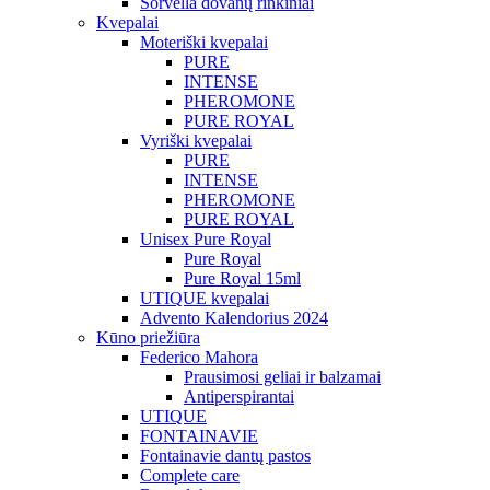
Sorvella dovanų rinkiniai
Kvepalai
Moteriški kvepalai
PURE
INTENSE
PHEROMONE
PURE ROYAL
Vyriški kvepalai
PURE
INTENSE
PHEROMONE
PURE ROYAL
Unisex Pure Royal
Pure Royal
Pure Royal 15ml
UTIQUE kvepalai
Advento Kalendorius 2024
Kūno priežiūra
Federico Mahora
Prausimosi geliai ir balzamai
Antiperspirantai
UTIQUE
FONTAINAVIE
Fontainavie dantų pastos
Complete care