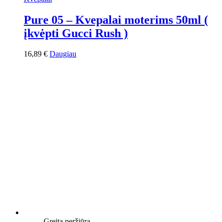
Pure 05 – Kvepalai moterims 50ml (
įkvėpti Gucci Rush )
16,89
€
Daugiau
Greita peržiūra