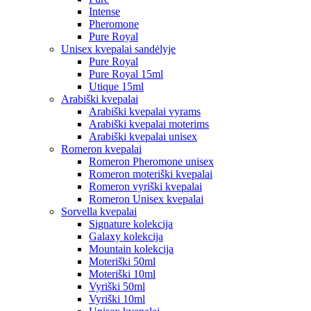
Intense
Pheromone
Pure Royal
Unisex kvepalai sandėlyje
Pure Royal
Pure Royal 15ml
Utique 15ml
Arabiški kvepalai
Arabiški kvepalai vyrams
Arabiški kvepalai moterims
Arabiški kvepalai unisex
Romeron kvepalai
Romeron Pheromone unisex
Romeron moteriški kvepalai
Romeron vyriški kvepalai
Romeron Unisex kvepalai
Sorvella kvepalai
Signature kolekcija
Galaxy kolekcija
Mountain kolekcija
Moteriški 50ml
Moteriški 10ml
Vyriški 50ml
Vyriški 10ml