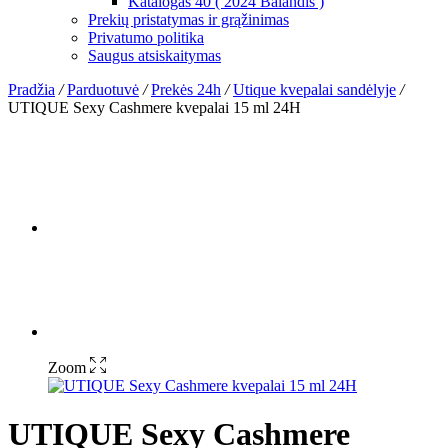
Katalogas 40 ( 2024 Balandis )
Prekių pristatymas ir grąžinimas
Privatumo politika
Saugus atsiskaitymas
Pradžia
/
Parduotuvė
/
Prekės 24h
/
Utique kvepalai sandėlyje
/
UTIQUE Sexy Cashmere kvepalai 15 ml 24H
Zoom
UTIQUE Sexy Cashmere