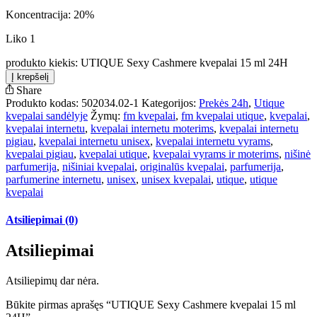
Koncentracija: 20%
Liko 1
produkto kiekis: UTIQUE Sexy Cashmere kvepalai 15 ml 24H
Į krepšelį
Share
Produkto kodas:
502034.02-1
Kategorijos:
Prekės 24h
,
Utique
kvepalai sandėlyje
Žymų:
fm kvepalai
,
fm kvepalai utique
,
kvepalai
,
kvepalai internetu
,
kvepalai internetu moterims
,
kvepalai internetu
pigiau
,
kvepalai internetu unisex
,
kvepalai internetu vyrams
,
kvepalai pigiau
,
kvepalai utique
,
kvepalai vyrams ir moterims
,
nišinė
parfumerija
,
nišiniai kvepalai
,
originalūs kvepalai
,
parfumerija
,
parfumerine internetu
,
unisex
,
unisex kvepalai
,
utique
,
utique
kvepalai
Atsiliepimai (0)
Atsiliepimai
Atsiliepimų dar nėra.
Būkite pirmas aprašęs “UTIQUE Sexy Cashmere kvepalai 15 ml