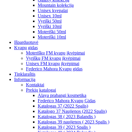
Mountain kolekcija
Unisex kvepalai
Unisex 10ml
Vyriški 50ml
Vyriški 10ml
Moteriški 50ml
Moteriški 10ml
Išparduotuvė
Kvapų gidas
Moteriškų FM kvapų įkvėpimai
Vyriškų FM kvapų įkvėpimai
Unisex FM kvapų įkvėpimai
Federico Mahora Kvapų gidas
Tinklaraštis
Informacija
Kontaktai
Prekių katalogai
Alaya prabangi kosmetika
Federico Mahora Kvapų Gidas
Katalogas 37 (2022 Spalis)
Katalogo 37 Naujienos (2022 Spalis)
Katalogas 38 ( 2023 Balandis )
Katalogas 39 naujienos ( 2023 Spalis )
Katalogas 39 ( 2023 Spalis )