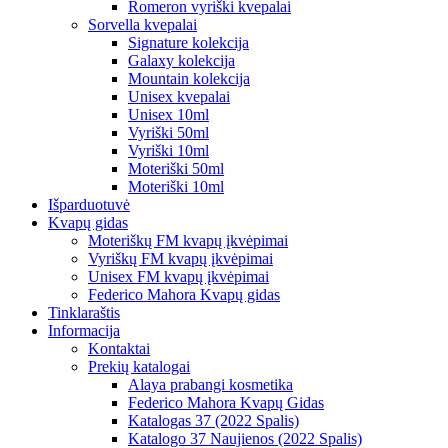
Romeron vyriški kvepalai
Sorvella kvepalai
Signature kolekcija
Galaxy kolekcija
Mountain kolekcija
Unisex kvepalai
Unisex 10ml
Vyriški 50ml
Vyriški 10ml
Moteriški 50ml
Moteriški 10ml
Išparduotuvė
Kvapų gidas
Moteriškų FM kvapų įkvėpimai
Vyriškų FM kvapų įkvėpimai
Unisex FM kvapų įkvėpimai
Federico Mahora Kvapų gidas
Tinklaraštis
Informacija
Kontaktai
Prekių katalogai
Alaya prabangi kosmetika
Federico Mahora Kvapų Gidas
Katalogas 37 (2022 Spalis)
Katalogo 37 Naujienos (2022 Spalis)