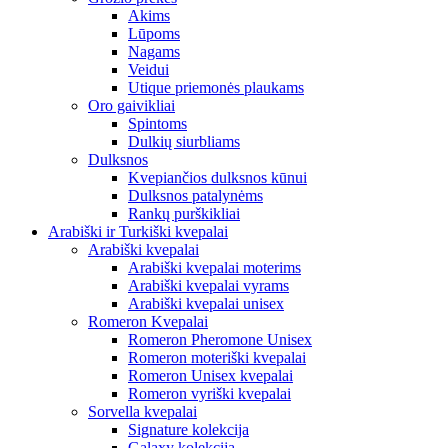
Akims
Lūpoms
Nagams
Veidui
Utique priemonės plaukams
Oro gaivikliai
Spintoms
Dulkių siurbliams
Dulksnos
Kvepiančios dulksnos kūnui
Dulksnos patalynėms
Rankų purškikliai
Arabiški ir Turkiški kvepalai
Arabiški kvepalai
Arabiški kvepalai moterims
Arabiški kvepalai vyrams
Arabiški kvepalai unisex
Romeron Kvepalai
Romeron Pheromone Unisex
Romeron moteriški kvepalai
Romeron Unisex kvepalai
Romeron vyriški kvepalai
Sorvella kvepalai
Signature kolekcija
Galaxy kolekcija