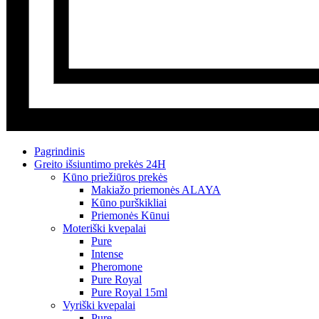
Pagrindinis
Greito išsiuntimo prekės 24H
Kūno priežiūros prekės
Makiažo priemonės ALAYA
Kūno purškikliai
Priemonės Kūnui
Moteriški kvepalai
Pure
Intense
Pheromone
Pure Royal
Pure Royal 15ml
Vyriški kvepalai
Pure