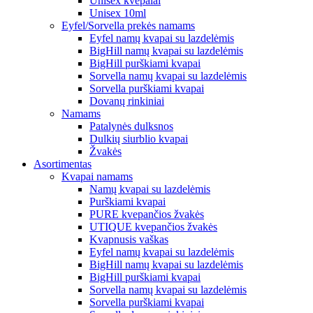
Unisex kvepalai
Unisex 10ml
Eyfel/Sorvella prekės namams
Eyfel namų kvapai su lazdelėmis
BigHill namų kvapai su lazdelėmis
BigHill purškiami kvapai
Sorvella namų kvapai su lazdelėmis
Sorvella purškiami kvapai
Dovanų rinkiniai
Namams
Patalynės dulksnos
Dulkių siurblio kvapai
Žvakės
Asortimentas
Kvapai namams
Namų kvapai su lazdelėmis
Purškiami kvapai
PURE kvepančios žvakės
UTIQUE kvepančios žvakės
Kvapnusis vaškas
Eyfel namų kvapai su lazdelėmis
BigHill namų kvapai su lazdelėmis
BigHill purškiami kvapai
Sorvella namų kvapai su lazdelėmis
Sorvella purškiami kvapai