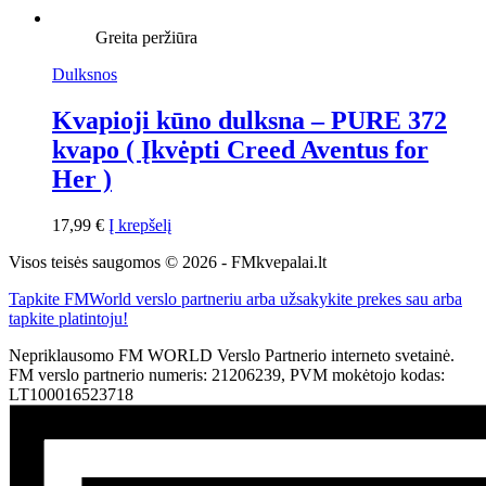
Greita peržiūra
Dulksnos
Kvapioji kūno dulksna – PURE 372
kvapo ( Įkvėpti Creed Aventus for
Her )
17,99
€
Į krepšelį
Visos teisės saugomos © 2026 - FMkvepalai.lt
Tapkite FMWorld verslo partneriu arba užsakykite prekes sau arba
tapkite platintoju!
Nepriklausomo FM WORLD Verslo Partnerio interneto svetainė.
FM verslo partnerio numeris: 21206239, PVM mokėtojo kodas:
LT100016523718