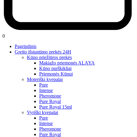
0
Pagrindinis
Greito išsiuntimo prekės 24H
Kūno priežiūros prekės
Makiažo priemonės ALAYA
Kūno purškikliai
Priemonės Kūnui
Moteriški kvepalai
Pure
Intense
Pheromone
Pure Royal
Pure Royal 15ml
Vyriški kvepalai
Pure
Intense
Pheromone
Pure Royal