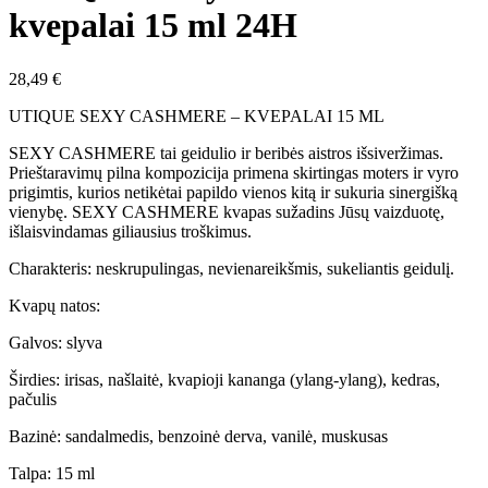
kvepalai 15 ml 24H
28,49
€
UTIQUE SEXY CASHMERE – KVEPALAI 15 ML
SEXY CASHMERE tai geidulio ir beribės aistros išsiveržimas.
Prieštaravimų pilna kompozicija primena skirtingas moters ir vyro
prigimtis, kurios netikėtai papildo vienos kitą ir sukuria sinergišką
vienybę. SEXY CASHMERE kvapas sužadins Jūsų vaizduotę,
išlaisvindamas giliausius troškimus.
Charakteris: neskrupulingas, nevienareikšmis, sukeliantis geidulį.
Kvapų natos:
Galvos: slyva
Širdies: irisas, našlaitė, kvapioji kananga (ylang-ylang), kedras,
pačulis
Bazinė: sandalmedis, benzoinė derva, vanilė, muskusas
Talpa: 15 ml