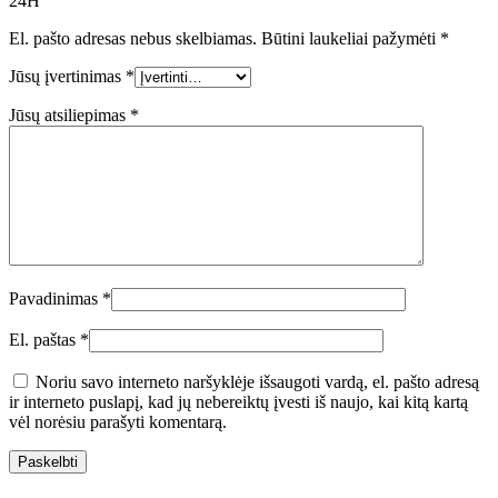
24H”
El. pašto adresas nebus skelbiamas.
Būtini laukeliai pažymėti
*
Jūsų įvertinimas
*
Jūsų atsiliepimas
*
Pavadinimas
*
El. paštas
*
Noriu savo interneto naršyklėje išsaugoti vardą, el. pašto adresą
ir interneto puslapį, kad jų nebereiktų įvesti iš naujo, kai kitą kartą
vėl norėsiu parašyti komentarą.