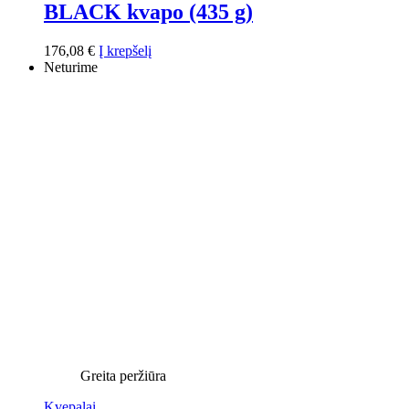
BLACK kvapo (435 g)
176,08
€
Į krepšelį
Neturime
Greita peržiūra
Kvepalai