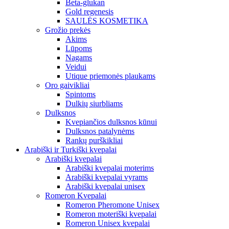
Beta-glukan
Gold regenesis
SAULĖS KOSMETIKA
Grožio prekės
Akims
Lūpoms
Nagams
Veidui
Utique priemonės plaukams
Oro gaivikliai
Spintoms
Dulkių siurbliams
Dulksnos
Kvepiančios dulksnos kūnui
Dulksnos patalynėms
Rankų purškikliai
Arabiški ir Turkiški kvepalai
Arabiški kvepalai
Arabiški kvepalai moterims
Arabiški kvepalai vyrams
Arabiški kvepalai unisex
Romeron Kvepalai
Romeron Pheromone Unisex
Romeron moteriški kvepalai
Romeron Unisex kvepalai