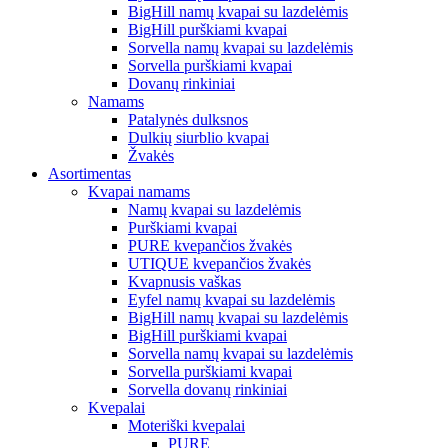
BigHill namų kvapai su lazdelėmis
BigHill purškiami kvapai
Sorvella namų kvapai su lazdelėmis
Sorvella purškiami kvapai
Dovanų rinkiniai
Namams
Patalynės dulksnos
Dulkių siurblio kvapai
Žvakės
Asortimentas
Kvapai namams
Namų kvapai su lazdelėmis
Purškiami kvapai
PURE kvepančios žvakės
UTIQUE kvepančios žvakės
Kvapnusis vaškas
Eyfel namų kvapai su lazdelėmis
BigHill namų kvapai su lazdelėmis
BigHill purškiami kvapai
Sorvella namų kvapai su lazdelėmis
Sorvella purškiami kvapai
Sorvella dovanų rinkiniai
Kvepalai
Moteriški kvepalai
PURE