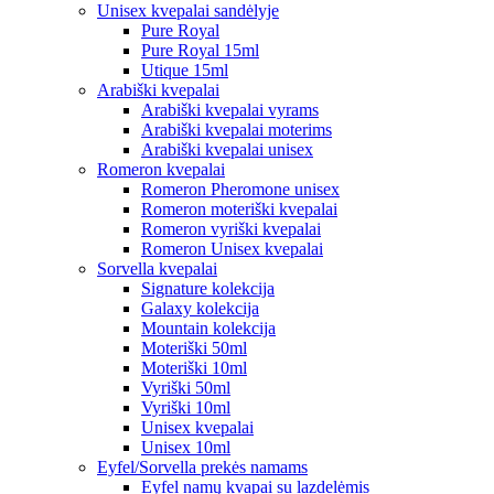
Unisex kvepalai sandėlyje
Pure Royal
Pure Royal 15ml
Utique 15ml
Arabiški kvepalai
Arabiški kvepalai vyrams
Arabiški kvepalai moterims
Arabiški kvepalai unisex
Romeron kvepalai
Romeron Pheromone unisex
Romeron moteriški kvepalai
Romeron vyriški kvepalai
Romeron Unisex kvepalai
Sorvella kvepalai
Signature kolekcija
Galaxy kolekcija
Mountain kolekcija
Moteriški 50ml
Moteriški 10ml
Vyriški 50ml
Vyriški 10ml
Unisex kvepalai
Unisex 10ml
Eyfel/Sorvella prekės namams
Eyfel namų kvapai su lazdelėmis