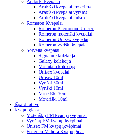
Arabiški kvepalai
Arabiški kvepalai moterims
Arabiški kvepalai vyrams
Arabiški kvepalai unisex
Romeron Kvepalai
Romeron Pheromone Unisex
Romeron moteriški kvepalai
Romeron Unisex kvepalai
Romeron vyriški kvepalai
Sorvella kvepalai
Signature kolekcija
Galaxy kolekcija
Mountain kolekcija
Unisex kvepalai
Unisex 10ml
Vyriški 50ml
Vyriški 10ml
Moteriški 50ml
Moteriški 10ml
Išparduotuvė
Kvapų gidas
Moteriškų FM kvapų įkvėpimai
Vyriškų FM kvapų įkvėpimai
Unisex FM kvapų įkvėpimai
Federico Mahora Kvapų gidas