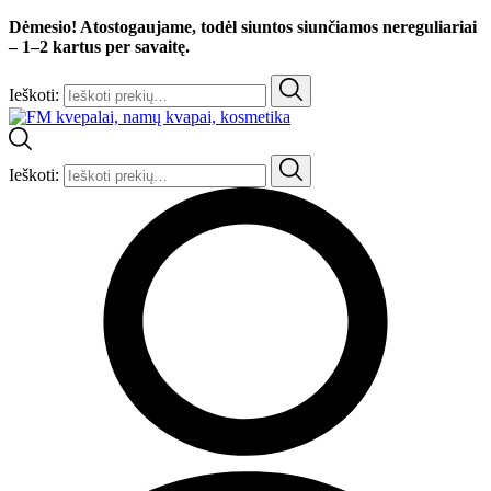
Dėmesio! Atostogaujame, todėl siuntos siunčiamos nereguliariai
– 1–2 kartus per savaitę.
Ieškoti:
Ieškoti: