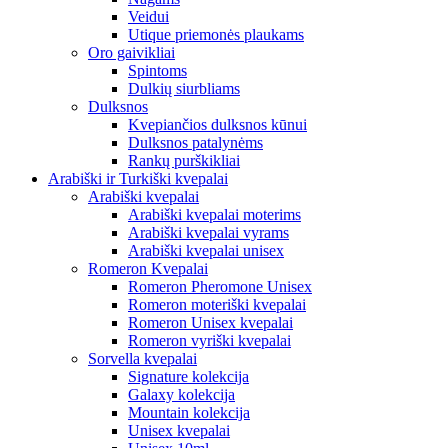
Veidui
Utique priemonės plaukams
Oro gaivikliai
Spintoms
Dulkių siurbliams
Dulksnos
Kvepiančios dulksnos kūnui
Dulksnos patalynėms
Rankų purškikliai
Arabiški ir Turkiški kvepalai
Arabiški kvepalai
Arabiški kvepalai moterims
Arabiški kvepalai vyrams
Arabiški kvepalai unisex
Romeron Kvepalai
Romeron Pheromone Unisex
Romeron moteriški kvepalai
Romeron Unisex kvepalai
Romeron vyriški kvepalai
Sorvella kvepalai
Signature kolekcija
Galaxy kolekcija
Mountain kolekcija
Unisex kvepalai