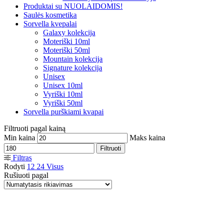
Produktai su NUOLAIDOMIS!
Saulės kosmetika
Sorvella kvepalai
Galaxy kolekcija
Moteriški 10ml
Moteriški 50ml
Mountain kolekcija
Signature kolekcija
Unisex
Unisex 10ml
Vyriški 10ml
Vyriški 50ml
Sorvella purškiami kvapai
Filtruoti pagal kainą
Min kaina
Maks kaina
Filtruoti
Filtras
Rodyti
12
24
Visus
Rušiuoti pagal