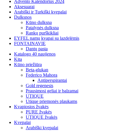
Advento Kalendorius 2024
Aksesuarai
Arabiški ir Turkiški kvepalai
Dulksnos
Kūno dulksna
Patalynės dulksna
Rankų purškikliai
EYFEL namų kvapai su lazdelėmis
FONTAINAVIE
Dantų pasta
Katalogo 40 naujienos
Kita
Kūno priežiūra
Beta-glukan
Federico Mahora
Antiperspirantai
Gold regenesis
Prausimosi geliai ir balzamai
UTIQUE
Utique priemonės plaukams
Kvapiosios žvakės
PURE žvakės
UTIQUE žvakės
Kvepalai
Arabiški kvepalai