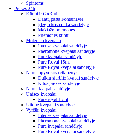
Spintoms
Prekės 24h
Kūnui ir Grožiui
Dantų pasta Fontainavie
Įdegio kosmetika sandėlyje
Makiažo priemonės
Priemonės kūnui
Moteriški kvepalai
Intense kvepalai sandėlyje
Pheromone kvepalai sandėlyje
Pure kvepalai sandėlyje
Pure Royal 15ml
Pure Royal kvepalai sandėlyje
Namų apyvokos reikmenys
Dulkių siurblio kvapai sandėlyje
Kitos prekės sandėlyje
Namų kvapai sandėlyje
Unisex kvepalai
Pure royal 15ml
Utique kvepalai sandėlyje
Vyriški kvepalai
Intense kvepalai sandėlyje
Pheromone kvepalai sandėlyje
Pure kvepalai sandėlyje
Pure Royal kvepalai sandėlyje