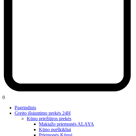
0
Pagrindinis
Greito išsiuntimo prekės 24H
Kūno priežiūros prekės
Makiažo priemonės ALAYA
Kūno purškikliai
Priemonės Kūnui