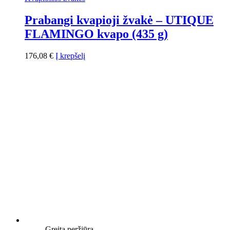
Prabangi kvapioji žvakė – UTIQUE
FLAMINGO kvapo (435 g)
176,08
€
Į krepšelį
Greita peržiūra