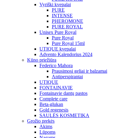
Vyriški kvepalai
PURE
INTENSE
PHEROMONE
PURE ROYAL
Unisex Pure Royal
Pure Royal
Pure Royal 15ml
UTIQUE kvepalai
Advento Kalendorius 2024
Kūno priežiūra
Federico Mahora
Prausimosi geliai ir balzamai
Antiperspirantai
UTIQUE
FONTAINAVIE
Fontainavie dantų pastos
Complete care
Beta-glukan
Gold regenesis
SAULĖS KOSMETIKA
Grožio prekės
Akims
Lūpoms
Nagams