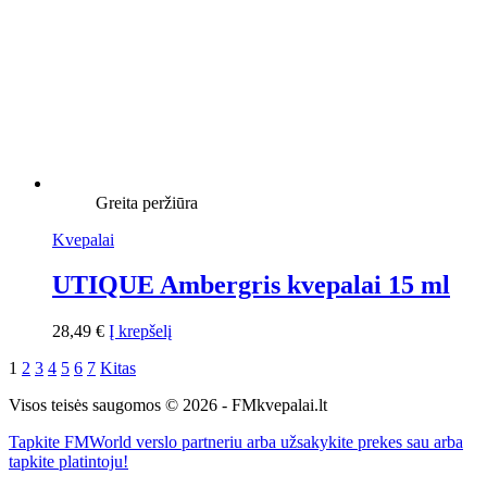
Greita peržiūra
Kvepalai
UTIQUE Ambergris kvepalai 15 ml
28,49
€
Į krepšelį
1
2
3
4
5
6
7
Kitas
Visos teisės saugomos © 2026 - FMkvepalai.lt
Tapkite FMWorld verslo partneriu arba užsakykite prekes sau arba
tapkite platintoju!