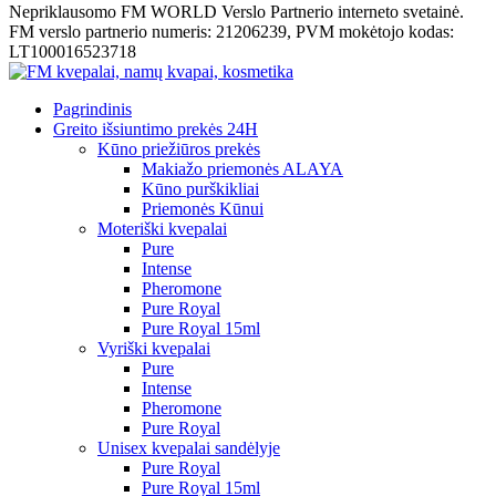
Nepriklausomo FM WORLD Verslo Partnerio interneto svetainė.
FM verslo partnerio numeris: 21206239, PVM mokėtojo kodas:
LT100016523718
Pagrindinis
Greito išsiuntimo prekės 24H
Kūno priežiūros prekės
Makiažo priemonės ALAYA
Kūno purškikliai
Priemonės Kūnui
Moteriški kvepalai
Pure
Intense
Pheromone
Pure Royal
Pure Royal 15ml
Vyriški kvepalai
Pure
Intense
Pheromone
Pure Royal
Unisex kvepalai sandėlyje
Pure Royal
Pure Royal 15ml