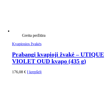
Greita peržiūra
Kvapiosios žvakės
Prabangi kvapioji žvakė – UTIQUE
VIOLET OUD kvapo (435 g)
176,08
€
Į krepšelį