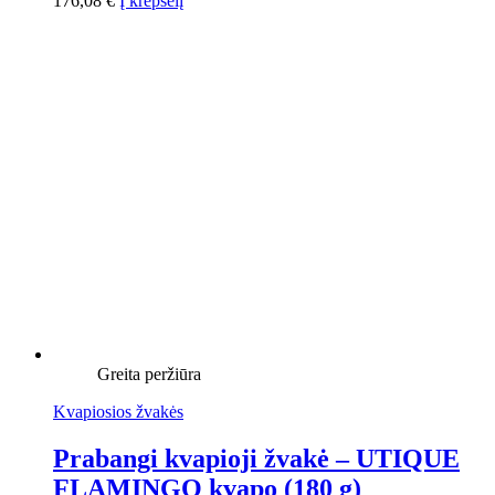
176,08
€
Į krepšelį
Greita peržiūra
Kvapiosios žvakės
Prabangi kvapioji žvakė – UTIQUE
FLAMINGO kvapo (180 g)