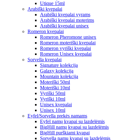
Utique 15ml
Arabiški kvepalai
Arabiški kvepalai vyrams
Arabiški kvepalai moterims
Arabiški kvepalai unisex
Romeron kvepalai
Romeron Pheromone unisex
Romeron moteriški kvepalai
Romeron vyriški kvepalai
Romeron Unisex kvepalai
Sorvella kvepalai
Signature kolekcija
Galaxy kolekcija
Mountain kolekcija
Moteriški 50ml
Moteriški 10ml
Vyriški 50ml
Vyriški 10ml
Unisex kvepalai
Unisex 10ml
Eyfel/Sorvella prekės namams
Eyfel namų kvapai su lazdelėmis
BigHill namų kvapai su lazdelėmis
BigHill purškiami kvapai
Sorvella namų kvapai su lazdelėmis