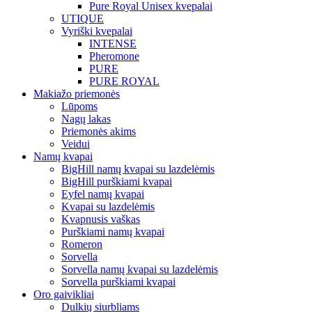
Pure Royal Unisex kvepalai
UTIQUE
Vyriški kvepalai
INTENSE
Pheromone
PURE
PURE ROYAL
Makiažo priemonės
Lūpoms
Nagų lakas
Priemonės akims
Veidui
Namų kvapai
BigHill namų kvapai su lazdelėmis
BigHill purškiami kvapai
Eyfel namų kvapai
Kvapai su lazdelėmis
Kvapnusis vaškas
Purškiami namų kvapai
Romeron
Sorvella
Sorvella namų kvapai su lazdelėmis
Sorvella purškiami kvapai
Oro gaivikliai
Dulkių siurbliams