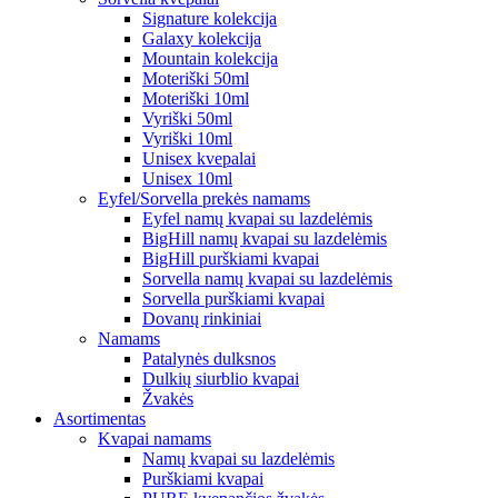
Signature kolekcija
Galaxy kolekcija
Mountain kolekcija
Moteriški 50ml
Moteriški 10ml
Vyriški 50ml
Vyriški 10ml
Unisex kvepalai
Unisex 10ml
Eyfel/Sorvella prekės namams
Eyfel namų kvapai su lazdelėmis
BigHill namų kvapai su lazdelėmis
BigHill purškiami kvapai
Sorvella namų kvapai su lazdelėmis
Sorvella purškiami kvapai
Dovanų rinkiniai
Namams
Patalynės dulksnos
Dulkių siurblio kvapai
Žvakės
Asortimentas
Kvapai namams
Namų kvapai su lazdelėmis
Purškiami kvapai