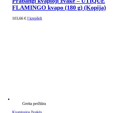
Prabangi kvapioji žvakė – UTIQUE
FLAMINGO kvapo (180 g) (Kopija)
103,66
€
Į krepšelį
Greita peržiūra
Kvapiosios žvakės