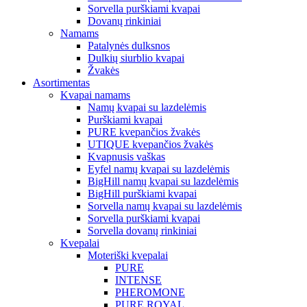
Sorvella purškiami kvapai
Dovanų rinkiniai
Namams
Patalynės dulksnos
Dulkių siurblio kvapai
Žvakės
Asortimentas
Kvapai namams
Namų kvapai su lazdelėmis
Purškiami kvapai
PURE kvepančios žvakės
UTIQUE kvepančios žvakės
Kvapnusis vaškas
Eyfel namų kvapai su lazdelėmis
BigHill namų kvapai su lazdelėmis
BigHill purškiami kvapai
Sorvella namų kvapai su lazdelėmis
Sorvella purškiami kvapai
Sorvella dovanų rinkiniai
Kvepalai
Moteriški kvepalai
PURE
INTENSE
PHEROMONE
PURE ROYAL