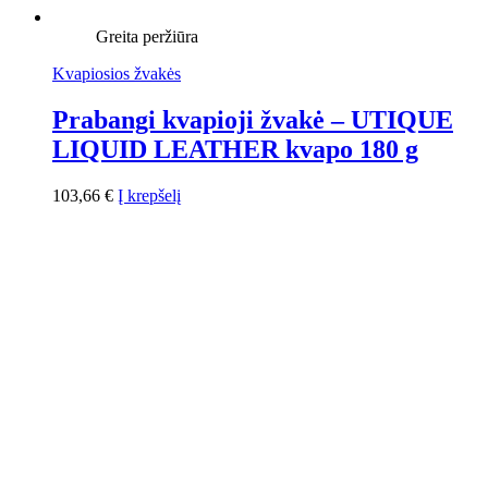
Greita peržiūra
Kvapiosios žvakės
Prabangi kvapioji žvakė – UTIQUE
LIQUID LEATHER kvapo 180 g
103,66
€
Į krepšelį