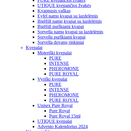
PURE kvepančios žvakės
UTIQUE kvepančios žvakės
Kvapnusis vaškas
Eyfel namų kvapai su lazdelėmis
BigHill namų kvapai su lazdelėmis
BigHill purškiami kvapai
Sorvella namų kvapai su lazdelėmis
Sorvella purškiami kvapai
Sorvella dovanų rinkiniai
Kvepalai
Moteriški kvepalai
PURE
INTENSE
PHEROMONE
PURE ROYAL
Vyriški kvepalai
PURE
INTENSE
PHEROMONE
PURE ROYAL
Unisex Pure Royal
Pure Royal
Pure Royal 15ml
UTIQUE kvepalai
Advento Kalendorius 2024