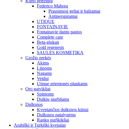
Kūno priežiūra
Federico Mahora
Prausimosi geliai ir balzamai
Antiperspirantai
UTIQUE
FONTAINAVIE
Fontainavie dantų pastos
Complete care
Beta-glukan
Gold regenesis
SAULĖS KOSMETIKA
Grožio prekės
Akims
Lūpoms
Nagams
Veidui
Utique priemonės plaukams
Oro gaivikliai
Spintoms
Dulkių siurbliams
Dulksnos
Kvepiančios dulksnos kūnui
Dulksnos patalynėms
Rankų purškikliai
Arabiški ir Turkiški kvepalai