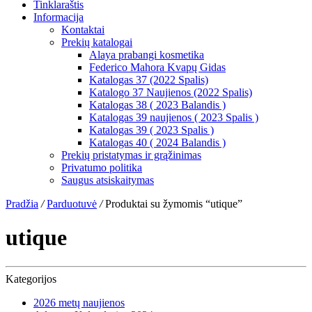
Tinklaraštis
Informacija
Kontaktai
Prekių katalogai
Alaya prabangi kosmetika
Federico Mahora Kvapų Gidas
Katalogas 37 (2022 Spalis)
Katalogo 37 Naujienos (2022 Spalis)
Katalogas 38 ( 2023 Balandis )
Katalogas 39 naujienos ( 2023 Spalis )
Katalogas 39 ( 2023 Spalis )
Katalogas 40 ( 2024 Balandis )
Prekių pristatymas ir grąžinimas
Privatumo politika
Saugus atsiskaitymas
Pradžia
/
Parduotuvė
/
Produktai su žymomis “utique”
utique
Kategorijos
2026 metų naujienos