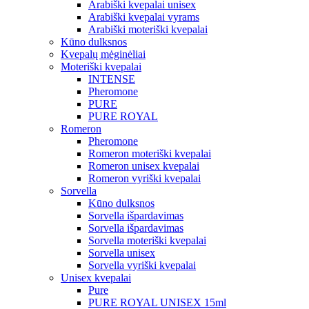
Arabiški kvepalai unisex
Arabiški kvepalai vyrams
Arabiški moteriški kvepalai
Kūno dulksnos
Kvepalų mėginėliai
Moteriški kvepalai
INTENSE
Pheromone
PURE
PURE ROYAL
Romeron
Pheromone
Romeron moteriški kvepalai
Romeron unisex kvepalai
Romeron vyriški kvepalai
Sorvella
Kūno dulksnos
Sorvella išpardavimas
Sorvella išpardavimas
Sorvella moteriški kvepalai
Sorvella unisex
Sorvella vyriški kvepalai
Unisex kvepalai
Pure
PURE ROYAL UNISEX 15ml