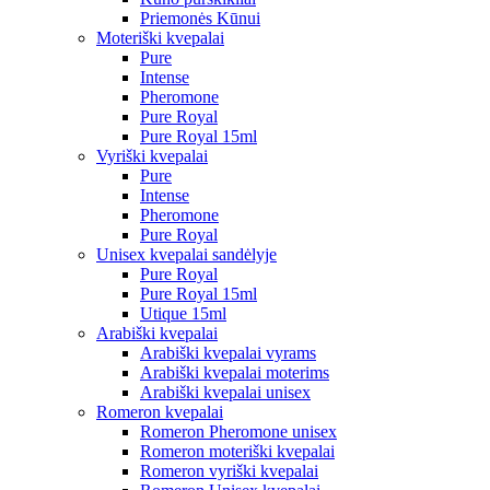
Priemonės Kūnui
Moteriški kvepalai
Pure
Intense
Pheromone
Pure Royal
Pure Royal 15ml
Vyriški kvepalai
Pure
Intense
Pheromone
Pure Royal
Unisex kvepalai sandėlyje
Pure Royal
Pure Royal 15ml
Utique 15ml
Arabiški kvepalai
Arabiški kvepalai vyrams
Arabiški kvepalai moterims
Arabiški kvepalai unisex
Romeron kvepalai
Romeron Pheromone unisex
Romeron moteriški kvepalai
Romeron vyriški kvepalai