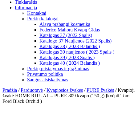
Tinklaraštis
Informacija
Kontaktai
Prekių katalogai
Alaya prabangi kosmetika
Federico Mahora Kvapų Gidas
Katalogas 37 (2022 Spalis)
Katalogo 37 Naujienos (2022 Spalis)
Katalogas 38 ( 2023 Balandis )
Katalogas 39 naujienos ( 2023 Spalis )
Katalogas 39 ( 2023 Spalis )
Katalogas 40 ( 2024 Balandis )
Prekių pristatymas ir grąžinimas
Privatumo politika
Saugus atsiskaitymas
Pradžia
/
Parduotuvė
/
Kvapiosios žvakės
/
PURE žvakės
/
Kvapioji
žvakė HOME RITUAL – PURE 809 kvapo (150 g) Įkvėpti Tom
Ford Black Orchid )