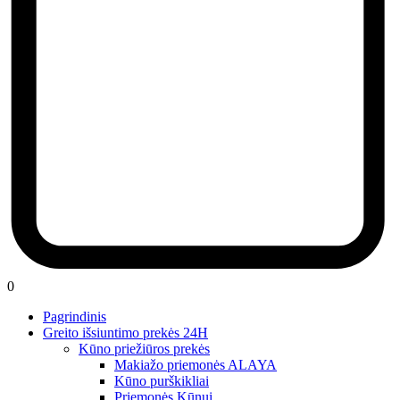
0
Pagrindinis
Greito išsiuntimo prekės 24H
Kūno priežiūros prekės
Makiažo priemonės ALAYA
Kūno purškikliai
Priemonės Kūnui