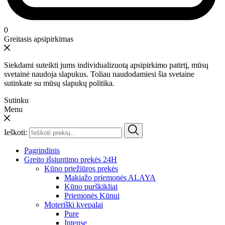
0
Greitasis apsipirkimas
Siekdami suteikti jums individualizuotą apsipirkimo patirtį, mūsų
svetainė naudoja slapukus. Toliau naudodamiesi šia svetaine
sutinkate su mūsų slapukų politika.
Sutinku
Menu
Ieškoti:
Pagrindinis
Greito išsiuntimo prekės 24H
Kūno priežiūros prekės
Makiažo priemonės ALAYA
Kūno purškikliai
Priemonės Kūnui
Moteriški kvepalai
Pure
Intense