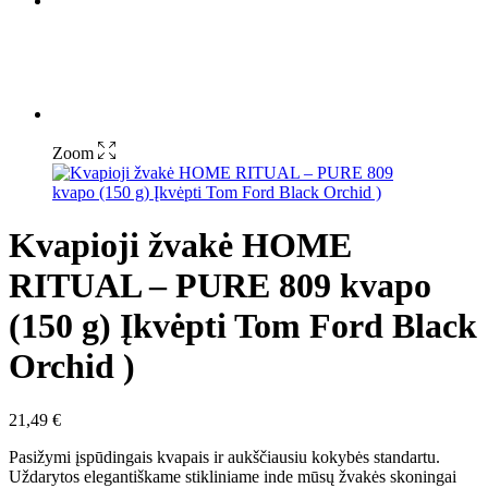
Zoom
Kvapioji žvakė HOME
RITUAL – PURE 809 kvapo
(150 g) Įkvėpti Tom Ford Black
Orchid )
21,49
€
Pasižymi įspūdingais kvapais ir aukščiausiu kokybės standartu.
Uždarytos elegantiškame stikliniame inde mūsų žvakės skoningai