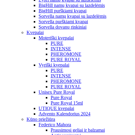
BigHill namų kvapai su lazdelėmis
BigHill purškiami kvapai
Sorvella namų kvapai su lazdelėmis
Sorvella purškiami kvapai
Sorvella dovanų rinkiniai
Kvepalai
Moteriški kvepalai
PURE
INTENSE
PHEROMONE
PURE ROYAL
Vyriški kvepalai
PURE
INTENSE
PHEROMONE
PURE ROYAL
Unisex Pure Royal
Pure Royal
Pure Royal 15ml
UTIQUE kvepalai
Advento Kalendorius 2024
Kūno priežiūra
Federico Mahora
Prausimosi geliai ir balzamai