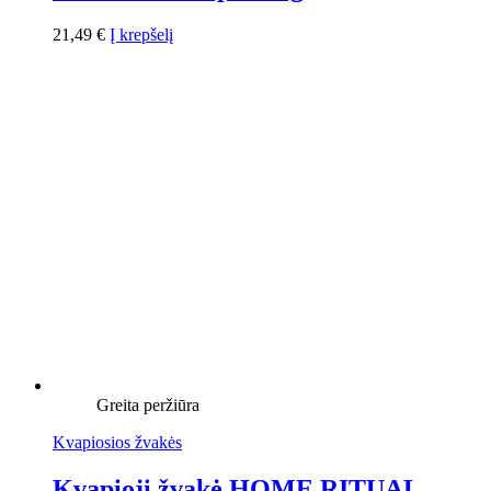
21,49
€
Į krepšelį
Greita peržiūra
Kvapiosios žvakės
Kvapioji žvakė HOME RITUAL –