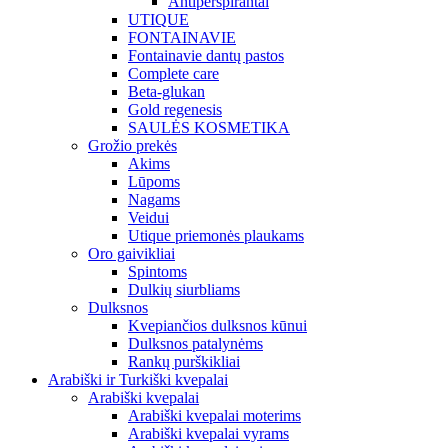
Antiperspirantai
UTIQUE
FONTAINAVIE
Fontainavie dantų pastos
Complete care
Beta-glukan
Gold regenesis
SAULĖS KOSMETIKA
Grožio prekės
Akims
Lūpoms
Nagams
Veidui
Utique priemonės plaukams
Oro gaivikliai
Spintoms
Dulkių siurbliams
Dulksnos
Kvepiančios dulksnos kūnui
Dulksnos patalynėms
Rankų purškikliai
Arabiški ir Turkiški kvepalai
Arabiški kvepalai
Arabiški kvepalai moterims
Arabiški kvepalai vyrams