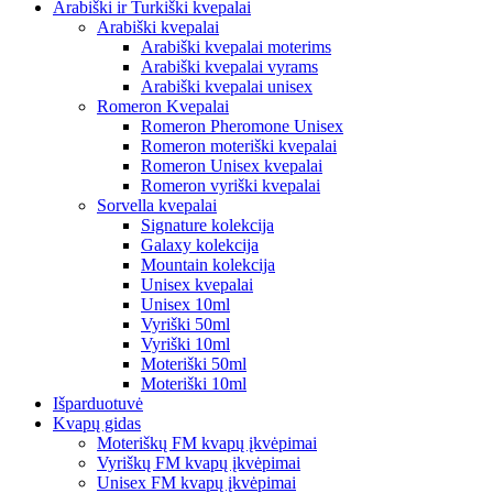
Arabiški ir Turkiški kvepalai
Arabiški kvepalai
Arabiški kvepalai moterims
Arabiški kvepalai vyrams
Arabiški kvepalai unisex
Romeron Kvepalai
Romeron Pheromone Unisex
Romeron moteriški kvepalai
Romeron Unisex kvepalai
Romeron vyriški kvepalai
Sorvella kvepalai
Signature kolekcija
Galaxy kolekcija
Mountain kolekcija
Unisex kvepalai
Unisex 10ml
Vyriški 50ml
Vyriški 10ml
Moteriški 50ml
Moteriški 10ml
Išparduotuvė
Kvapų gidas
Moteriškų FM kvapų įkvėpimai
Vyriškų FM kvapų įkvėpimai
Unisex FM kvapų įkvėpimai