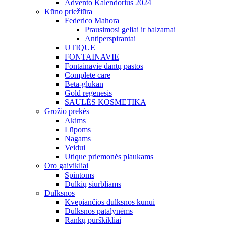
Advento Kalendorius 2024
Kūno priežiūra
Federico Mahora
Prausimosi geliai ir balzamai
Antiperspirantai
UTIQUE
FONTAINAVIE
Fontainavie dantų pastos
Complete care
Beta-glukan
Gold regenesis
SAULĖS KOSMETIKA
Grožio prekės
Akims
Lūpoms
Nagams
Veidui
Utique priemonės plaukams
Oro gaivikliai
Spintoms
Dulkių siurbliams
Dulksnos
Kvepiančios dulksnos kūnui
Dulksnos patalynėms
Rankų purškikliai