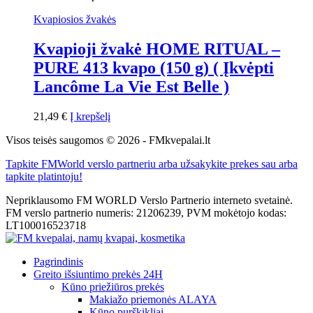
Kvapiosios žvakės
Kvapioji žvakė HOME RITUAL –
PURE 413 kvapo (150 g) ( Įkvėpti
Lancôme La Vie Est Belle )
21,49
€
Į krepšelį
Visos teisės saugomos © 2026 - FMkvepalai.lt
Tapkite FMWorld verslo partneriu arba užsakykite prekes sau arba
tapkite platintoju!
Nepriklausomo FM WORLD Verslo Partnerio interneto svetainė.
FM verslo partnerio numeris: 21206239, PVM mokėtojo kodas:
LT100016523718
Pagrindinis
Greito išsiuntimo prekės 24H
Kūno priežiūros prekės
Makiažo priemonės ALAYA
Kūno purškikliai