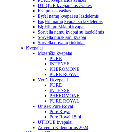
PURE kvepančios žvakės
UTIQUE kvepančios žvakės
Kvapnusis vaškas
Eyfel namų kvapai su lazdelėmis
BigHill namų kvapai su lazdelėmis
BigHill purškiami kvapai
Sorvella namų kvapai su lazdelėmis
Sorvella purškiami kvapai
Sorvella dovanų rinkiniai
Kvepalai
Moteriški kvepalai
PURE
INTENSE
PHEROMONE
PURE ROYAL
Vyriški kvepalai
PURE
INTENSE
PHEROMONE
PURE ROYAL
Unisex Pure Royal
Pure Royal
Pure Royal 15ml
UTIQUE kvepalai
Advento Kalendorius 2024