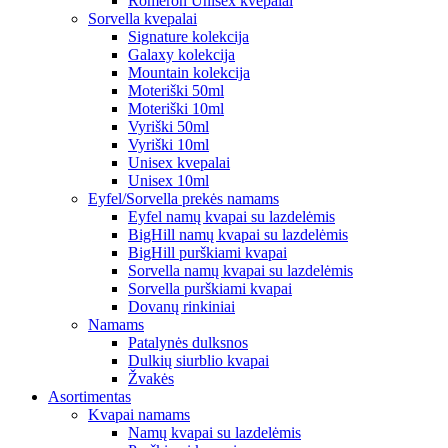
Romeron Unisex kvepalai
Sorvella kvepalai
Signature kolekcija
Galaxy kolekcija
Mountain kolekcija
Moteriški 50ml
Moteriški 10ml
Vyriški 50ml
Vyriški 10ml
Unisex kvepalai
Unisex 10ml
Eyfel/Sorvella prekės namams
Eyfel namų kvapai su lazdelėmis
BigHill namų kvapai su lazdelėmis
BigHill purškiami kvapai
Sorvella namų kvapai su lazdelėmis
Sorvella purškiami kvapai
Dovanų rinkiniai
Namams
Patalynės dulksnos
Dulkių siurblio kvapai
Žvakės
Asortimentas
Kvapai namams
Namų kvapai su lazdelėmis