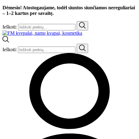
Dėmesio! Atostogaujame, todėl siuntos siunčiamos nereguliariai
– 1–2 kartus per savaitę.
Ieškoti:
Ieškoti: