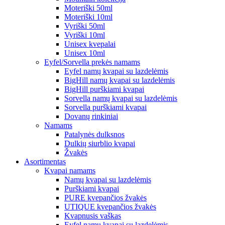
Moteriški 50ml
Moteriški 10ml
Vyriški 50ml
Vyriški 10ml
Unisex kvepalai
Unisex 10ml
Eyfel/Sorvella prekės namams
Eyfel namų kvapai su lazdelėmis
BigHill namų kvapai su lazdelėmis
BigHill purškiami kvapai
Sorvella namų kvapai su lazdelėmis
Sorvella purškiami kvapai
Dovanų rinkiniai
Namams
Patalynės dulksnos
Dulkių siurblio kvapai
Žvakės
Asortimentas
Kvapai namams
Namų kvapai su lazdelėmis
Purškiami kvapai
PURE kvepančios žvakės
UTIQUE kvepančios žvakės
Kvapnusis vaškas
Eyfel namų kvapai su lazdelėmis