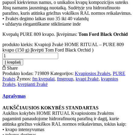
papuoš kiekvienus namus, o unikalios kvapų kompozicijos suteiks
Jūsų namams jausmingą nuotaiką. Sudėtyje yra hidrorafinuoto
parafino, kuris atitinka griežtus vokiškos RAL normos reikalavimus.
• žvakės degimo laikas nuo 35 iki 40 valandų
• uždaryta elegantiškame stikliniame inde
Kvepalų PURE 809 kvapo. Įkvėpimas:
Tom Ford Black Orchid
produkto kiekis: Kvapioji žvakė HOME RITUAL – PURE 809
kvapo (150 g) Įkvėpti Tom Ford Black Orchid )
Į krepšelį
Share
Produkto kodas:
719809
Kategorijos:
Kvapiosios žvakės
,
PURE
žvakės
Žymos:
fm kvepalai
,
fmgroup
,
kvapi žvakė
,
kvapnios
žvakės
,
kvepianti žvakė
Aprašymas
AUKŠČIAUSIOS KOKYBĖS STANDARTAS
Aukštos kokybės HOME RITUAL Kvapiosioms žvakėms
pagaminti panaudojome hidrorafinuotą parafiną ir dagtį, kurie
atitinka griežtus vokiškos RAL normos reikalavimus, tokius kaip:
• kvapo intensyvumas
• tolygus degimas