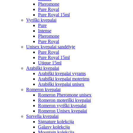
Pheromone
Pure Royal
Pure Royal 15ml
Vyriški kvepalai
Pure
Intense
Pheromone
Pure Royal
Unisex kvepalai sandėlyje
Pure Royal
Pure Royal 15ml
Utique 15ml
Arabiški kvepalai
Arabiški kvepalai vyrams
Arabiški kvepalai moterims
Arabiški kvepalai unisex
Romeron kvepalai
Romeron Pheromone unisex
Romeron moteriški kvepalai
Romeron vyriški kvepalai
Romeron Unisex kvepalai
Sorvella kvepalai
Signature kolekcija
Galaxy kolekcija
Mountain kolekcija