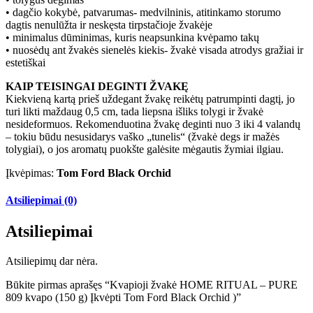
• dagčio kokybė, patvarumas- medvilninis, atitinkamo storumo
dagtis nenulūžta ir neskęsta tirpstačioje žvakėje
• minimalus dūminimas, kuris neapsunkina kvėpamo takų
• nuosėdų ant žvakės sienelės kiekis- žvakė visada atrodys gražiai ir
estetiškai
KAIP TEISINGAI DEGINTI ŽVAKĘ
Kiekvieną kartą prieš uždegant žvakę reikėtų patrumpinti dagtį, jo
turi likti maždaug 0,5 cm, tada liepsna išliks tolygi ir žvakė
nesideformuos. Rekomenduotina žvakę deginti nuo 3 iki 4 valandų
– tokiu būdu nesusidarys vaško „tunelis“ (žvakė degs ir mažės
tolygiai), o jos aromatų puokšte galėsite mėgautis žymiai ilgiau.
Įkvėpimas:
Tom Ford Black Orchid
Atsiliepimai (0)
Atsiliepimai
Atsiliepimų dar nėra.
Būkite pirmas aprašęs “Kvapioji žvakė HOME RITUAL – PURE
809 kvapo (150 g) Įkvėpti Tom Ford Black Orchid )”