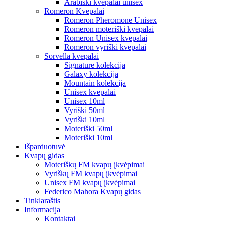
Arabiški kvepalai unisex
Romeron Kvepalai
Romeron Pheromone Unisex
Romeron moteriški kvepalai
Romeron Unisex kvepalai
Romeron vyriški kvepalai
Sorvella kvepalai
Signature kolekcija
Galaxy kolekcija
Mountain kolekcija
Unisex kvepalai
Unisex 10ml
Vyriški 50ml
Vyriški 10ml
Moteriški 50ml
Moteriški 10ml
Išparduotuvė
Kvapų gidas
Moteriškų FM kvapų įkvėpimai
Vyriškų FM kvapų įkvėpimai
Unisex FM kvapų įkvėpimai
Federico Mahora Kvapų gidas
Tinklaraštis
Informacija
Kontaktai