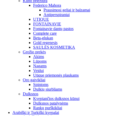
Kūno priežiūra
Federico Mahora
Prausimosi geliai ir balzamai
Antiperspirantai
UTIQUE
FONTAINAVIE
Fontainavie dantų pastos
Complete care
Beta-glukan
Gold regenesis
SAULĖS KOSMETIKA
Grožio prekės
Akims
Lūpoms
Nagams
Veidui
Utique priemonės plaukams
Oro gaivikliai
Spintoms
Dulkių siurbliams
Dulksnos
Kvepiančios dulksnos kūnui
Dulksnos patalynėms
Rankų purškikliai
Arabiški ir Turkiški kvepalai