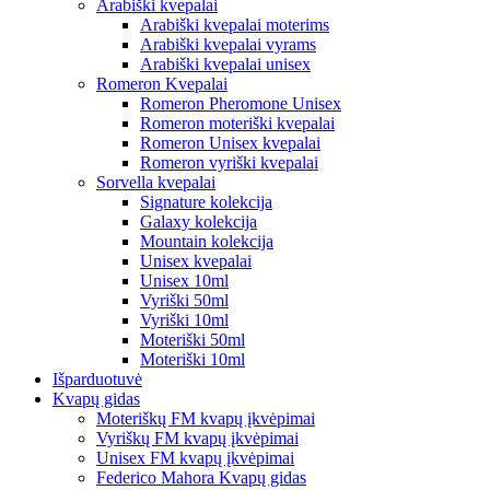
Arabiški kvepalai
Arabiški kvepalai moterims
Arabiški kvepalai vyrams
Arabiški kvepalai unisex
Romeron Kvepalai
Romeron Pheromone Unisex
Romeron moteriški kvepalai
Romeron Unisex kvepalai
Romeron vyriški kvepalai
Sorvella kvepalai
Signature kolekcija
Galaxy kolekcija
Mountain kolekcija
Unisex kvepalai
Unisex 10ml
Vyriški 50ml
Vyriški 10ml
Moteriški 50ml
Moteriški 10ml
Išparduotuvė
Kvapų gidas
Moteriškų FM kvapų įkvėpimai
Vyriškų FM kvapų įkvėpimai
Unisex FM kvapų įkvėpimai
Federico Mahora Kvapų gidas