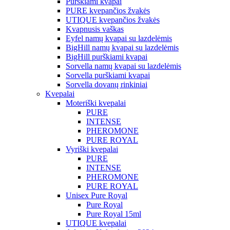
Purškiami kvapai
PURE kvepančios žvakės
UTIQUE kvepančios žvakės
Kvapnusis vaškas
Eyfel namų kvapai su lazdelėmis
BigHill namų kvapai su lazdelėmis
BigHill purškiami kvapai
Sorvella namų kvapai su lazdelėmis
Sorvella purškiami kvapai
Sorvella dovanų rinkiniai
Kvepalai
Moteriški kvepalai
PURE
INTENSE
PHEROMONE
PURE ROYAL
Vyriški kvepalai
PURE
INTENSE
PHEROMONE
PURE ROYAL
Unisex Pure Royal
Pure Royal
Pure Royal 15ml
UTIQUE kvepalai