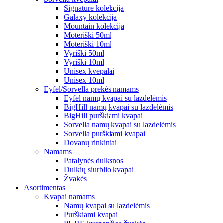
Signature kolekcija
Galaxy kolekcija
Mountain kolekcija
Moteriški 50ml
Moteriški 10ml
Vyriški 50ml
Vyriški 10ml
Unisex kvepalai
Unisex 10ml
Eyfel/Sorvella prekės namams
Eyfel namų kvapai su lazdelėmis
BigHill namų kvapai su lazdelėmis
BigHill purškiami kvapai
Sorvella namų kvapai su lazdelėmis
Sorvella purškiami kvapai
Dovanų rinkiniai
Namams
Patalynės dulksnos
Dulkių siurblio kvapai
Žvakės
Asortimentas
Kvapai namams
Namų kvapai su lazdelėmis
Purškiami kvapai