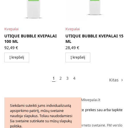
Kvepalai
Kvepalai
UTIQUE BUBBLE KVEPALAI
UTIQUE BUBBLE KVEPALAI 15
100 ML
ML
92,49
€
28,49
€
Į krepšelį
Į krepšelį
1
2
3
4
Kitas
Visos teisės saugomos © 2026 - FMkvepalai.lt
Siekdami suteikti jums individualizuotą
Tapkite FMWorld verslo partneriu arba užsakykite prekes sau arba tapkite
apsipirkimo patirtį, mūsų svetainė
platintoju!
naudoja slapukus. Toliau naudodamiesi
šia svetaine sutinkate su mūsų slapukų
Nepriklausomo FM WORLD Verslo Partnerio interneto svetainė. FM verslo
politika.