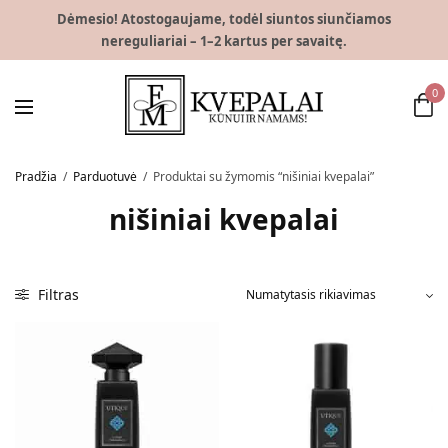
Dėmesio! Atostogaujame, todėl siuntos siunčiamos
nereguliariai – 1–2 kartus per savaitę.
0
Pradžia
/
Parduotuvė
/
Produktai su žymomis “nišiniai kvepalai”
nišiniai kvepalai
Filtras