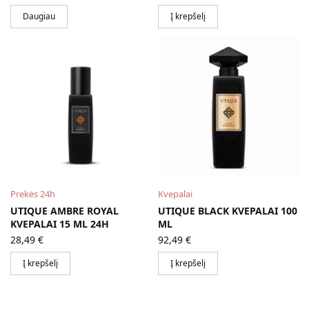
Daugiau
Į krepšelį
Prekės 24h
Kvepalai
UTIQUE AMBRE ROYAL
UTIQUE BLACK KVEPALAI 100
KVEPALAI 15 ML 24H
ML
28,49
€
92,49
€
Į krepšelį
Į krepšelį