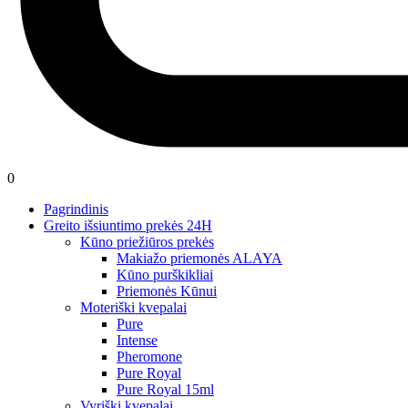
0
Pagrindinis
Greito išsiuntimo prekės 24H
Kūno priežiūros prekės
Makiažo priemonės ALAYA
Kūno purškikliai
Priemonės Kūnui
Moteriški kvepalai
Pure
Intense
Pheromone
Pure Royal
Pure Royal 15ml
Vyriški kvepalai