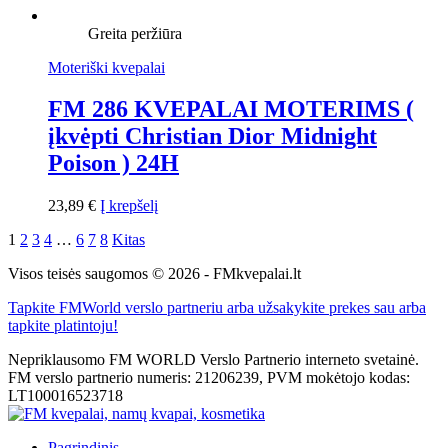
Greita peržiūra
Moteriški kvepalai
FM 286 KVEPALAI MOTERIMS (
įkvėpti Christian Dior Midnight
Poison ) 24H
23,89
€
Į krepšelį
1
2
3
4
…
6
7
8
Kitas
Visos teisės saugomos © 2026 - FMkvepalai.lt
Tapkite FMWorld verslo partneriu arba užsakykite prekes sau arba
tapkite platintoju!
Nepriklausomo FM WORLD Verslo Partnerio interneto svetainė.
FM verslo partnerio numeris: 21206239, PVM mokėtojo kodas:
LT100016523718
Pagrindinis