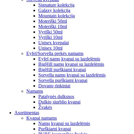
Signature kolekcija
Galaxy kolekcija
Mountain kolekcija
Moteriški 50ml
Moteriški 10ml
Vyriški 50ml
Vyriški 10ml
Unisex kvepalai
Unisex 10ml
Eyfel/Sorvella prekės namams
Eyfel namų kvapai su lazdelėmis
BigHill namų kvapai su lazdelėmis
BigHill purškiami kvapai
Sorvella namų kvapai su lazdelėmis
Sorvella purškiami kvapai
Dovanų rinkiniai
Namams
Patalynės dulksnos
Dulkių siurblio kvapai
Žvakės
Asortimentas
Kvapai namams
Namų kvapai su lazdelėmis
Purškiami kvapai