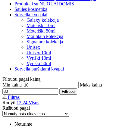
Produktai su NUOLAIDOMIS!
Saulės kosmetika
Sorvella kvepalai
Galaxy kolekcija
Moteriški 10ml
Moteriški 50ml
Mountain kolekcija
Signature kolekcija
Unisex
Unisex 10ml
Vyriški 10ml
Vyriški 50ml
Sorvella purškiami kvapai
Filtruoti pagal kainą
Min kaina
Maks kaina
Filtruoti
Filtras
Rodyti
12
24
Visus
Rušiuoti pagal
Neturime