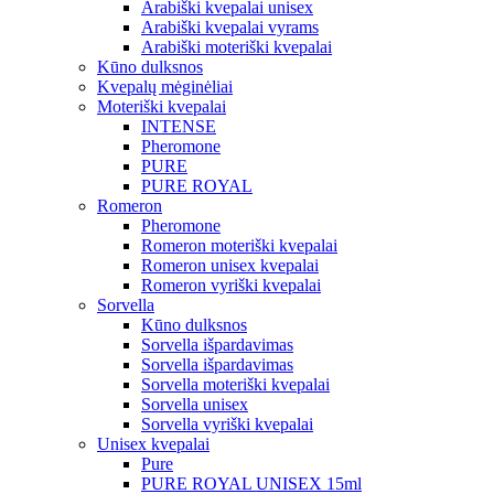
Arabiški kvepalai unisex
Arabiški kvepalai vyrams
Arabiški moteriški kvepalai
Kūno dulksnos
Kvepalų mėginėliai
Moteriški kvepalai
INTENSE
Pheromone
PURE
PURE ROYAL
Romeron
Pheromone
Romeron moteriški kvepalai
Romeron unisex kvepalai
Romeron vyriški kvepalai
Sorvella
Kūno dulksnos
Sorvella išpardavimas
Sorvella išpardavimas
Sorvella moteriški kvepalai
Sorvella unisex
Sorvella vyriški kvepalai
Unisex kvepalai
Pure
PURE ROYAL UNISEX 15ml