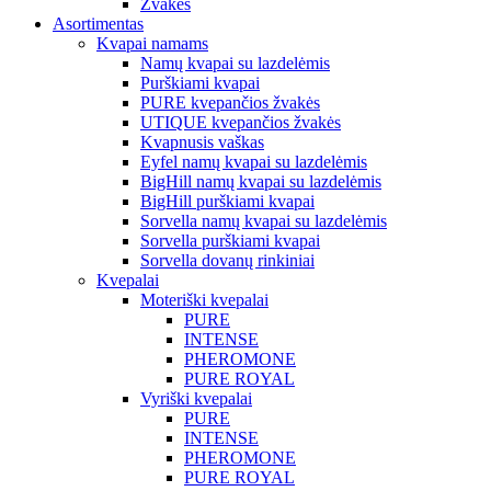
Žvakės
Asortimentas
Kvapai namams
Namų kvapai su lazdelėmis
Purškiami kvapai
PURE kvepančios žvakės
UTIQUE kvepančios žvakės
Kvapnusis vaškas
Eyfel namų kvapai su lazdelėmis
BigHill namų kvapai su lazdelėmis
BigHill purškiami kvapai
Sorvella namų kvapai su lazdelėmis
Sorvella purškiami kvapai
Sorvella dovanų rinkiniai
Kvepalai
Moteriški kvepalai
PURE
INTENSE
PHEROMONE
PURE ROYAL
Vyriški kvepalai
PURE
INTENSE
PHEROMONE
PURE ROYAL