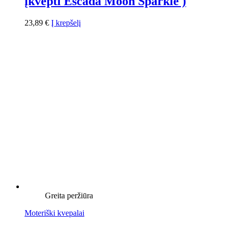
įkvėpti Escada Moon Sparkle )
23,89
€
Į krepšelį
Greita peržiūra
Moteriški kvepalai