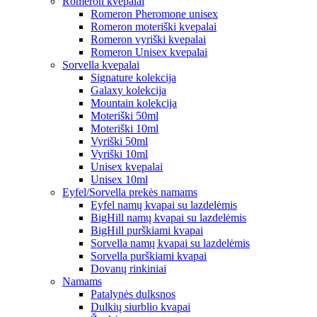
Romeron kvepalai
Romeron Pheromone unisex
Romeron moteriški kvepalai
Romeron vyriški kvepalai
Romeron Unisex kvepalai
Sorvella kvepalai
Signature kolekcija
Galaxy kolekcija
Mountain kolekcija
Moteriški 50ml
Moteriški 10ml
Vyriški 50ml
Vyriški 10ml
Unisex kvepalai
Unisex 10ml
Eyfel/Sorvella prekės namams
Eyfel namų kvapai su lazdelėmis
BigHill namų kvapai su lazdelėmis
BigHill purškiami kvapai
Sorvella namų kvapai su lazdelėmis
Sorvella purškiami kvapai
Dovanų rinkiniai
Namams
Patalynės dulksnos
Dulkių siurblio kvapai