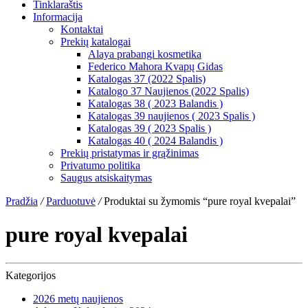
Tinklaraštis
Informacija
Kontaktai
Prekių katalogai
Alaya prabangi kosmetika
Federico Mahora Kvapų Gidas
Katalogas 37 (2022 Spalis)
Katalogo 37 Naujienos (2022 Spalis)
Katalogas 38 ( 2023 Balandis )
Katalogas 39 naujienos ( 2023 Spalis )
Katalogas 39 ( 2023 Spalis )
Katalogas 40 ( 2024 Balandis )
Prekių pristatymas ir grąžinimas
Privatumo politika
Saugus atsiskaitymas
Pradžia
/
Parduotuvė
/
Produktai su žymomis “pure royal kvepalai”
pure royal kvepalai
Kategorijos
2026 metų naujienos