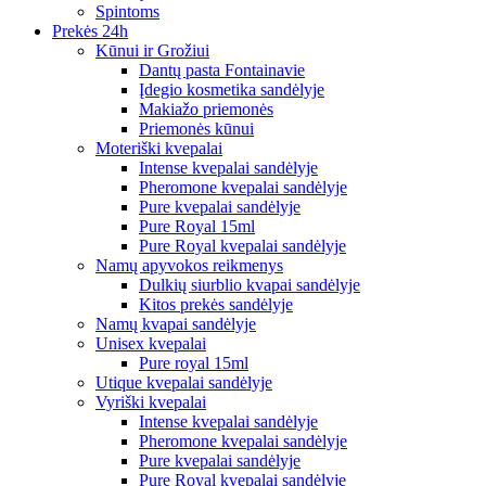
Spintoms
Prekės 24h
Kūnui ir Grožiui
Dantų pasta Fontainavie
Įdegio kosmetika sandėlyje
Makiažo priemonės
Priemonės kūnui
Moteriški kvepalai
Intense kvepalai sandėlyje
Pheromone kvepalai sandėlyje
Pure kvepalai sandėlyje
Pure Royal 15ml
Pure Royal kvepalai sandėlyje
Namų apyvokos reikmenys
Dulkių siurblio kvapai sandėlyje
Kitos prekės sandėlyje
Namų kvapai sandėlyje
Unisex kvepalai
Pure royal 15ml
Utique kvepalai sandėlyje
Vyriški kvepalai
Intense kvepalai sandėlyje
Pheromone kvepalai sandėlyje
Pure kvepalai sandėlyje
Pure Royal kvepalai sandėlyje