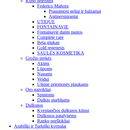
Kūno priežiūra
Federico Mahora
Prausimosi geliai ir balzamai
Antiperspirantai
UTIQUE
FONTAINAVIE
Fontainavie dantų pastos
Complete care
Beta-glukan
Gold regenesis
SAULĖS KOSMETIKA
Grožio prekės
Akims
Lūpoms
Nagams
Veidui
Utique priemonės plaukams
Oro gaivikliai
Spintoms
Dulkių siurbliams
Dulksnos
Kvepiančios dulksnos kūnui
Dulksnos patalynėms
Rankų purškikliai
Arabiški ir Turkiški kvepalai