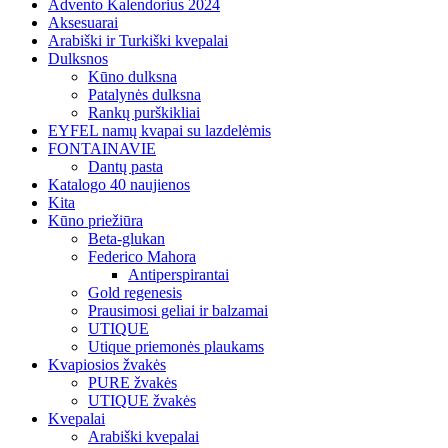
Advento Kalendorius 2024
Aksesuarai
Arabiški ir Turkiški kvepalai
Dulksnos
Kūno dulksna
Patalynės dulksna
Rankų purškikliai
EYFEL namų kvapai su lazdelėmis
FONTAINAVIE
Dantų pasta
Katalogo 40 naujienos
Kita
Kūno priežiūra
Beta-glukan
Federico Mahora
Antiperspirantai
Gold regenesis
Prausimosi geliai ir balzamai
UTIQUE
Utique priemonės plaukams
Kvapiosios žvakės
PURE žvakės
UTIQUE žvakės
Kvepalai
Arabiški kvepalai