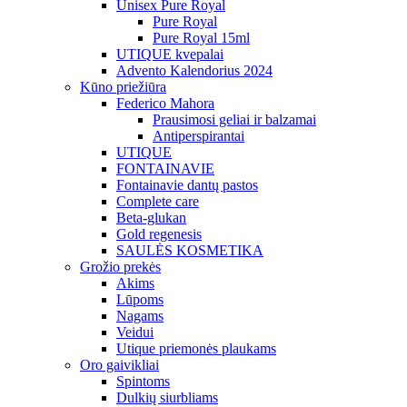
Unisex Pure Royal
Pure Royal
Pure Royal 15ml
UTIQUE kvepalai
Advento Kalendorius 2024
Kūno priežiūra
Federico Mahora
Prausimosi geliai ir balzamai
Antiperspirantai
UTIQUE
FONTAINAVIE
Fontainavie dantų pastos
Complete care
Beta-glukan
Gold regenesis
SAULĖS KOSMETIKA
Grožio prekės
Akims
Lūpoms
Nagams
Veidui
Utique priemonės plaukams
Oro gaivikliai
Spintoms
Dulkių siurbliams