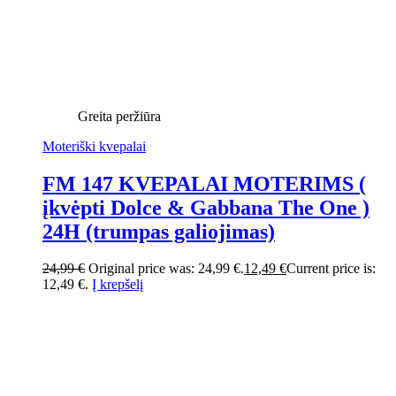
Greita peržiūra
Moteriški kvepalai
FM 147 KVEPALAI MOTERIMS (
įkvėpti Dolce & Gabbana The One )
24H (trumpas galiojimas)
24,99
€
Original price was: 24,99 €.
12,49
€
Current price is:
12,49 €.
Į krepšelį