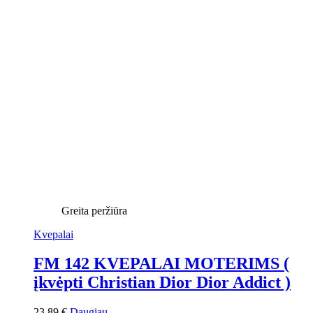
Greita peržiūra
Kvepalai
FM 142 KVEPALAI MOTERIMS (
įkvėpti Christian Dior Dior Addict )
23,89
€
Daugiau