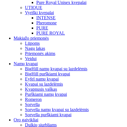
Pure Royal Unisex kvepalai
UTIQUE
Vyriški kvepalai
INTENSE
Pheromone
PURE
PURE ROYAL
Makiažo priemonės
Lūpoms
Nagų lakas
Priemonės akims
Veidui
Namų kvapai
BigHill namų kvapai su lazdelėmis
BigHill purškiami kvapai
Eyfel namų kvapai
Kvapai su lazdelėmis
Kvapnusis vaškas
Purškiami namų kvapai
Romeron
Sorvella
Sorvella namų kvapai su lazdelėmis
Sorvella purškiami kvapai
Oro gaivikliai
Dulkių siurbliams