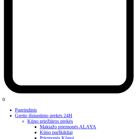
0
Pagrindinis
Greito išsiuntimo prekės 24H
Kūno priežiūros prekės
Makiažo priemonės ALAYA
Kūno purškikliai
Priemonės Kūnui