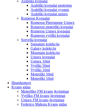
Arabiški kvepalai
Arabiški kvepalai moterims
Arabiški kvepalai vyrams
Arabiški kvepalai unisex
Romeron Kvepalai
Romeron Pheromone Unisex
Romeron moteriški kvepalai
Romeron Unisex kvepalai
Romeron vyriški kvepalai
Sorvella kvepalai
Signature kolekcija
Galaxy kolekcija
Mountain kolekcija
Unisex kvepalai
Unisex 10ml
Vyriški 50ml
Vyriški 10ml
Moteriški 50ml
Moteriški 10ml
Išparduotuvė
Kvapų gidas
Moteriškų FM kvapų įkvėpimai
Vyriškų FM kvapų įkvėpimai
Unisex FM kvapų įkvėpimai
Federico Mahora Kvapų gidas