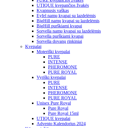
PURE kvepančios žvakės
UTIQUE kvepančios žvakės
Kvapnusis vaškas
Eyfel namų kvapai su lazdelėmis
BigHill namų kvapai su lazdelėmis
BigHill purškiami kvapai
Sorvella namų kvapai su lazdelėmis
Sorvella purškiami kvapai
Sorvella dovanų rinkiniai
Kvepalai
Moteriški kvepalai
PURE
INTENSE
PHEROMONE
PURE ROYAL
Vyriški kvepalai
PURE
INTENSE
PHEROMONE
PURE ROYAL
Unisex Pure Royal
Pure Royal
Pure Royal 15ml
UTIQUE kvepalai
Advento Kalendorius 2024