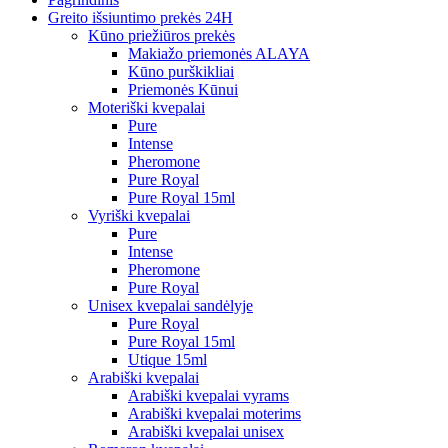
Greito išsiuntimo prekės 24H
Kūno priežiūros prekės
Makiažo priemonės ALAYA
Kūno purškikliai
Priemonės Kūnui
Moteriški kvepalai
Pure
Intense
Pheromone
Pure Royal
Pure Royal 15ml
Vyriški kvepalai
Pure
Intense
Pheromone
Pure Royal
Unisex kvepalai sandėlyje
Pure Royal
Pure Royal 15ml
Utique 15ml
Arabiški kvepalai
Arabiški kvepalai vyrams
Arabiški kvepalai moterims
Arabiški kvepalai unisex