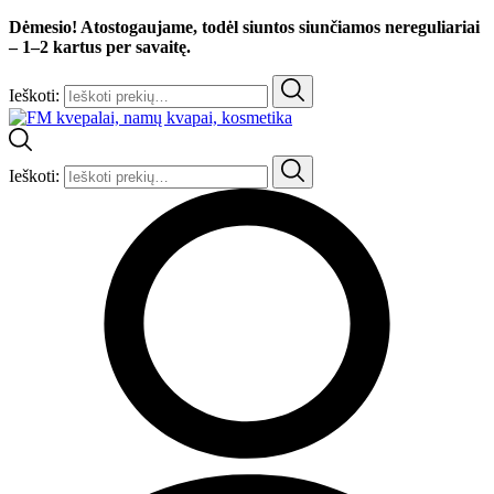
Dėmesio! Atostogaujame, todėl siuntos siunčiamos nereguliariai
– 1–2 kartus per savaitę.
Ieškoti:
Ieškoti: