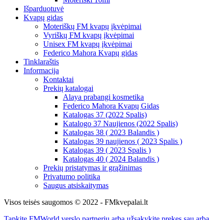
Išparduotuvė
Kvapų gidas
Moteriškų FM kvapų įkvėpimai
Vyriškų FM kvapų įkvėpimai
Unisex FM kvapų įkvėpimai
Federico Mahora Kvapų gidas
Tinklaraštis
Informacija
Kontaktai
Prekių katalogai
Alaya prabangi kosmetika
Federico Mahora Kvapų Gidas
Katalogas 37 (2022 Spalis)
Katalogo 37 Naujienos (2022 Spalis)
Katalogas 38 ( 2023 Balandis )
Katalogas 39 naujienos ( 2023 Spalis )
Katalogas 39 ( 2023 Spalis )
Katalogas 40 ( 2024 Balandis )
Prekių pristatymas ir grąžinimas
Privatumo politika
Saugus atsiskaitymas
Visos teisės saugomos © 2022 - FMkvepalai.lt
Tapkite FMWorld verslo partneriu arba užsakykite prekes sau arba