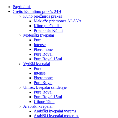
Pagrindinis
Greito išsiuntimo prekės 24H
Kūno priežiūros prekės
Makiažo priemonės ALAYA
Kūno purškikliai
Priemonės Kūnui
Moteriški kvepalai
Pure
Intense
Pheromone
Pure Royal
Pure Royal 15ml
Vyriški kvepalai
Pure
Intense
Pheromone
Pure Royal
Unisex kvepalai sandėlyje
Pure Royal
Pure Royal 15ml
Utique 15ml
Arabiški kvepalai
Arabiški kvepalai vyrams
Arabiški kvepalai moterims