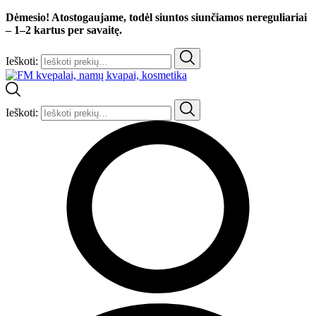
Dėmesio! Atostogaujame, todėl siuntos siunčiamos nereguliariai
– 1–2 kartus per savaitę.
Ieškoti:
Ieškoti: