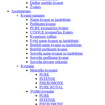
Dulkių siurblio kvapai
Žvakės
Asortimentas
Kvapai namams
Namų kvapai su lazdelėmis
Purškiami kvapai
PURE kvepančios žvakės
UTIQUE kvepančios žvakės
Kvapnusis vaškas
Eyfel namų kvapai su lazdelėmis
BigHill namų kvapai su lazdelėmis
BigHill purškiami kvapai
Sorvella namų kvapai su lazdelėmis
Sorvella purškiami kvapai
Sorvella dovanų rinkiniai
Kvepalai
Moteriški kvepalai
PURE
INTENSE
PHEROMONE
PURE ROYAL
Vyriški kvepalai
PURE
INTENSE
PHEROMONE