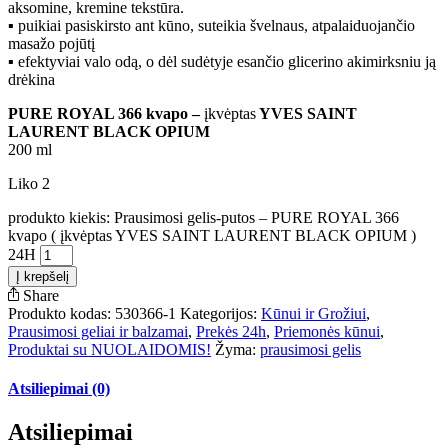
aksomine, kremine tekstūra.
▪ puikiai pasiskirsto ant kūno, suteikia švelnaus, atpalaiduojančio
masažo pojūtį
▪ efektyviai valo odą, o dėl sudėtyje esančio glicerino akimirksniu ją
drėkina
PURE ROYAL 366 kvapo –
įkvėptas
YVES SAINT
LAURENT BLACK OPIUM
200 ml
Liko 2
produkto kiekis: Prausimosi gelis-putos – PURE ROYAL 366
kvapo ( įkvėptas YVES SAINT LAURENT BLACK OPIUM )
24H
Į krepšelį
Share
Produkto kodas:
530366-1
Kategorijos:
Kūnui ir Grožiui
,
Prausimosi geliai ir balzamai
,
Prekės 24h
,
Priemonės kūnui
,
Produktai su NUOLAIDOMIS!
Žyma:
prausimosi gelis
Atsiliepimai (0)
Atsiliepimai