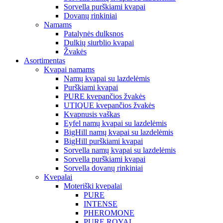
Sorvella purškiami kvapai
Dovanų rinkiniai
Namams
Patalynės dulksnos
Dulkių siurblio kvapai
Žvakės
Asortimentas
Kvapai namams
Namų kvapai su lazdelėmis
Purškiami kvapai
PURE kvepančios žvakės
UTIQUE kvepančios žvakės
Kvapnusis vaškas
Eyfel namų kvapai su lazdelėmis
BigHill namų kvapai su lazdelėmis
BigHill purškiami kvapai
Sorvella namų kvapai su lazdelėmis
Sorvella purškiami kvapai
Sorvella dovanų rinkiniai
Kvepalai
Moteriški kvepalai
PURE
INTENSE
PHEROMONE
PURE ROYAL