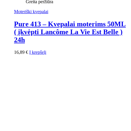
Greita peržiūra
Moteriški kvepalai
Pure 413 – Kvepalai moterims 50ML
( įkvėpti Lancôme La Vie Est Belle )
24h
16,89
€
Į krepšelį