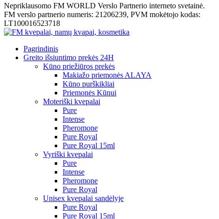
Nepriklausomo FM WORLD Verslo Partnerio interneto svetainė.
FM verslo partnerio numeris: 21206239, PVM mokėtojo kodas:
LT100016523718
Pagrindinis
Greito išsiuntimo prekės 24H
Kūno priežiūros prekės
Makiažo priemonės ALAYA
Kūno purškikliai
Priemonės Kūnui
Moteriški kvepalai
Pure
Intense
Pheromone
Pure Royal
Pure Royal 15ml
Vyriški kvepalai
Pure
Intense
Pheromone
Pure Royal
Unisex kvepalai sandėlyje
Pure Royal
Pure Royal 15ml