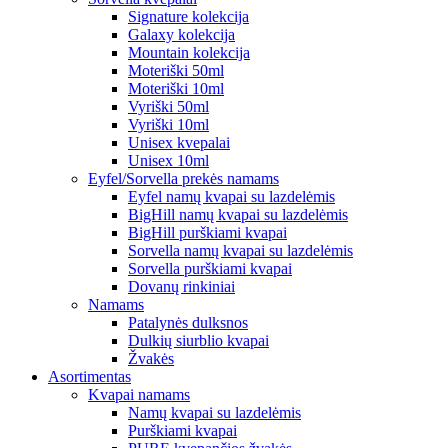
Signature kolekcija
Galaxy kolekcija
Mountain kolekcija
Moteriški 50ml
Moteriški 10ml
Vyriški 50ml
Vyriški 10ml
Unisex kvepalai
Unisex 10ml
Eyfel/Sorvella prekės namams
Eyfel namų kvapai su lazdelėmis
BigHill namų kvapai su lazdelėmis
BigHill purškiami kvapai
Sorvella namų kvapai su lazdelėmis
Sorvella purškiami kvapai
Dovanų rinkiniai
Namams
Patalynės dulksnos
Dulkių siurblio kvapai
Žvakės
Asortimentas
Kvapai namams
Namų kvapai su lazdelėmis
Purškiami kvapai