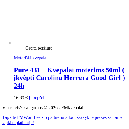
Greita peržiūra
Moteriški kvepalai
Pure 431 – Kvepalai moterims 50ml (
įkvėpti Carolina Herrera Good Girl )
24h
16,89
€
Į krepšelį
Visos teisės saugomos © 2026 - FMkvepalai.lt
Tapkite FMWorld verslo partneriu arba užsakykite prekes sau arba
tapkite platintoju!