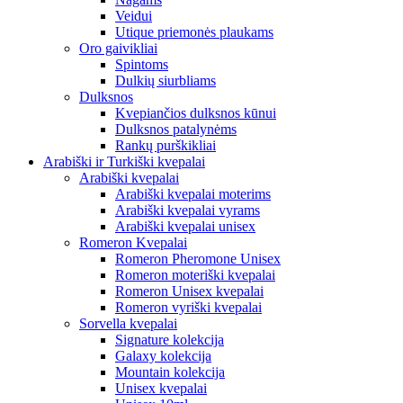
Veidui
Utique priemonės plaukams
Oro gaivikliai
Spintoms
Dulkių siurbliams
Dulksnos
Kvepiančios dulksnos kūnui
Dulksnos patalynėms
Rankų purškikliai
Arabiški ir Turkiški kvepalai
Arabiški kvepalai
Arabiški kvepalai moterims
Arabiški kvepalai vyrams
Arabiški kvepalai unisex
Romeron Kvepalai
Romeron Pheromone Unisex
Romeron moteriški kvepalai
Romeron Unisex kvepalai
Romeron vyriški kvepalai
Sorvella kvepalai
Signature kolekcija
Galaxy kolekcija
Mountain kolekcija
Unisex kvepalai