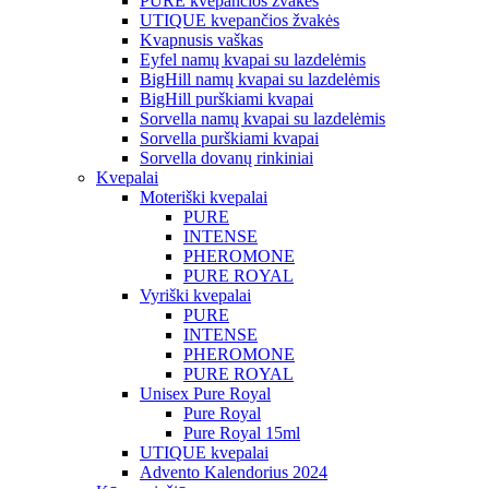
PURE kvepančios žvakės
UTIQUE kvepančios žvakės
Kvapnusis vaškas
Eyfel namų kvapai su lazdelėmis
BigHill namų kvapai su lazdelėmis
BigHill purškiami kvapai
Sorvella namų kvapai su lazdelėmis
Sorvella purškiami kvapai
Sorvella dovanų rinkiniai
Kvepalai
Moteriški kvepalai
PURE
INTENSE
PHEROMONE
PURE ROYAL
Vyriški kvepalai
PURE
INTENSE
PHEROMONE
PURE ROYAL
Unisex Pure Royal
Pure Royal
Pure Royal 15ml
UTIQUE kvepalai
Advento Kalendorius 2024