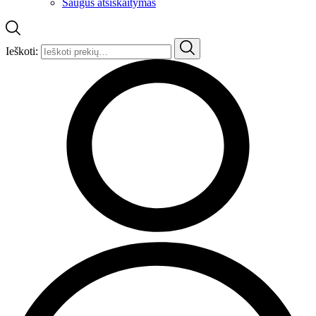
Saugus atsiskaitymas
Ieškoti: