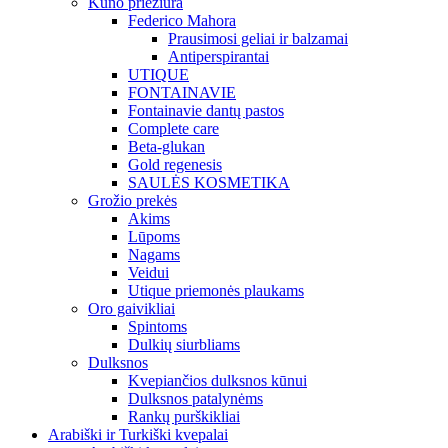
Kūno priežiūra
Federico Mahora
Prausimosi geliai ir balzamai
Antiperspirantai
UTIQUE
FONTAINAVIE
Fontainavie dantų pastos
Complete care
Beta-glukan
Gold regenesis
SAULĖS KOSMETIKA
Grožio prekės
Akims
Lūpoms
Nagams
Veidui
Utique priemonės plaukams
Oro gaivikliai
Spintoms
Dulkių siurbliams
Dulksnos
Kvepiančios dulksnos kūnui
Dulksnos patalynėms
Rankų purškikliai
Arabiški ir Turkiški kvepalai