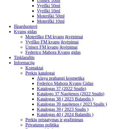
Unisex 10ml
Vyriški 50ml
Vyriški 10ml
Moteriški 50ml
Moteriški 10ml
Išparduotuvė
Kvapų gidas
Moteriškų FM kvapų įkvėpimai
Vyriškų FM kvapų įkvėpimai
Unisex FM kvapų įkvėpimai
Federico Mahora Kvapų gidas
Tinklaraštis
Informacija
Kontaktai
Prekių katalogai
Alaya prabangi kosmetika
Federico Mahora Kvapų Gidas
Katalogas 37 (2022 Spalis)
Katalogo 37 Naujienos (2022 Spalis)
Katalogas 38 ( 2023 Balandis )
Katalogas 39 naujienos ( 2023 Spalis )
Katalogas 39 ( 2023 Spalis )
Katalogas 40 ( 2024 Balandis )
Prekių pristatymas ir grąžinimas
Privatumo politika