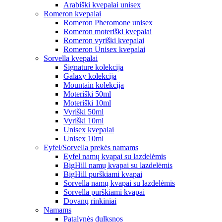
Arabiški kvepalai unisex
Romeron kvepalai
Romeron Pheromone unisex
Romeron moteriški kvepalai
Romeron vyriški kvepalai
Romeron Unisex kvepalai
Sorvella kvepalai
Signature kolekcija
Galaxy kolekcija
Mountain kolekcija
Moteriški 50ml
Moteriški 10ml
Vyriški 50ml
Vyriški 10ml
Unisex kvepalai
Unisex 10ml
Eyfel/Sorvella prekės namams
Eyfel namų kvapai su lazdelėmis
BigHill namų kvapai su lazdelėmis
BigHill purškiami kvapai
Sorvella namų kvapai su lazdelėmis
Sorvella purškiami kvapai
Dovanų rinkiniai
Namams
Patalynės dulksnos