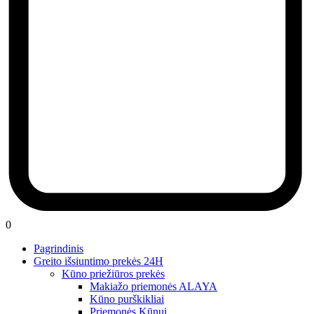
0
Pagrindinis
Greito išsiuntimo prekės 24H
Kūno priežiūros prekės
Makiažo priemonės ALAYA
Kūno purškikliai
Priemonės Kūnui