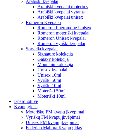
Arabiški kvepalai
Arabiški kvepalai moterims
Arabiški kvepalai vyrams
Arabiški kvepalai unisex
Romeron Kvepalai
Romeron Pheromone Unisex
Romeron moteriški kvepalai
Romeron Unisex kvepalai
Romeron vyriški kvepalai
Sorvella kvepalai
Signature kolekcija
Galaxy kolekcija
Mountain kolekcija
Unisex kvepalai
Unisex 10ml
Vyriški 50ml
Vyriški 10ml
Moteriški 50ml
Moteriški 10ml
Išparduotuvė
Kvapų gidas
Moteriškų FM kvapų įkvėpimai
Vyriškų FM kvapų įkvėpimai
Unisex FM kvapų įkvėpimai
Federico Mahora Kvapų gidas