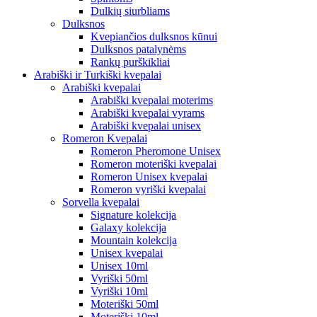
Dulkių siurbliams
Dulksnos
Kvepiančios dulksnos kūnui
Dulksnos patalynėms
Rankų purškikliai
Arabiški ir Turkiški kvepalai
Arabiški kvepalai
Arabiški kvepalai moterims
Arabiški kvepalai vyrams
Arabiški kvepalai unisex
Romeron Kvepalai
Romeron Pheromone Unisex
Romeron moteriški kvepalai
Romeron Unisex kvepalai
Romeron vyriški kvepalai
Sorvella kvepalai
Signature kolekcija
Galaxy kolekcija
Mountain kolekcija
Unisex kvepalai
Unisex 10ml
Vyriški 50ml
Vyriški 10ml
Moteriški 50ml
Moteriški 10ml