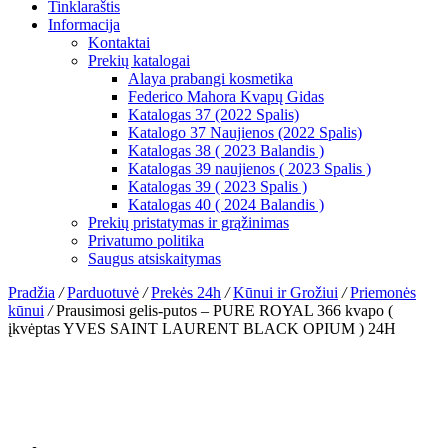
Tinklaraštis
Informacija
Kontaktai
Prekių katalogai
Alaya prabangi kosmetika
Federico Mahora Kvapų Gidas
Katalogas 37 (2022 Spalis)
Katalogo 37 Naujienos (2022 Spalis)
Katalogas 38 ( 2023 Balandis )
Katalogas 39 naujienos ( 2023 Spalis )
Katalogas 39 ( 2023 Spalis )
Katalogas 40 ( 2024 Balandis )
Prekių pristatymas ir grąžinimas
Privatumo politika
Saugus atsiskaitymas
Pradžia
/
Parduotuvė
/
Prekės 24h
/
Kūnui ir Grožiui
/
Priemonės
kūnui
/
Prausimosi gelis-putos – PURE ROYAL 366 kvapo (
įkvėptas YVES SAINT LAURENT BLACK OPIUM ) 24H