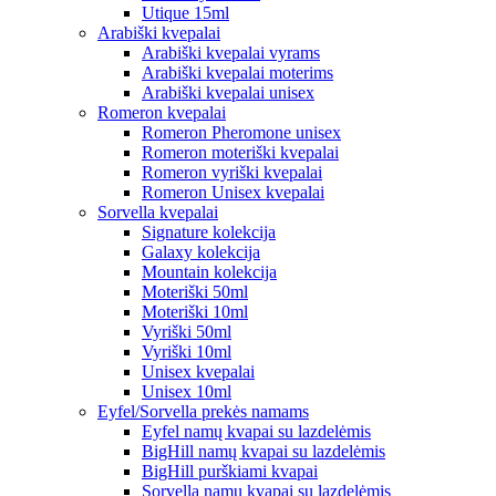
Utique 15ml
Arabiški kvepalai
Arabiški kvepalai vyrams
Arabiški kvepalai moterims
Arabiški kvepalai unisex
Romeron kvepalai
Romeron Pheromone unisex
Romeron moteriški kvepalai
Romeron vyriški kvepalai
Romeron Unisex kvepalai
Sorvella kvepalai
Signature kolekcija
Galaxy kolekcija
Mountain kolekcija
Moteriški 50ml
Moteriški 10ml
Vyriški 50ml
Vyriški 10ml
Unisex kvepalai
Unisex 10ml
Eyfel/Sorvella prekės namams
Eyfel namų kvapai su lazdelėmis
BigHill namų kvapai su lazdelėmis
BigHill purškiami kvapai
Sorvella namų kvapai su lazdelėmis