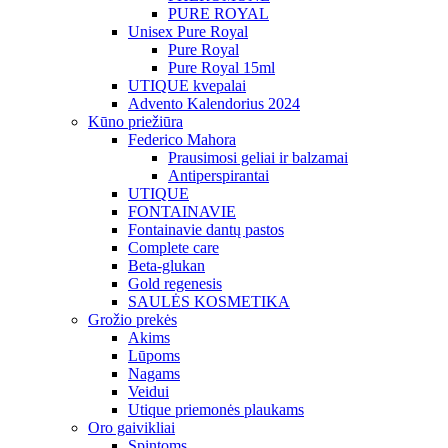
PURE ROYAL
Unisex Pure Royal
Pure Royal
Pure Royal 15ml
UTIQUE kvepalai
Advento Kalendorius 2024
Kūno priežiūra
Federico Mahora
Prausimosi geliai ir balzamai
Antiperspirantai
UTIQUE
FONTAINAVIE
Fontainavie dantų pastos
Complete care
Beta-glukan
Gold regenesis
SAULĖS KOSMETIKA
Grožio prekės
Akims
Lūpoms
Nagams
Veidui
Utique priemonės plaukams
Oro gaivikliai
Spintoms