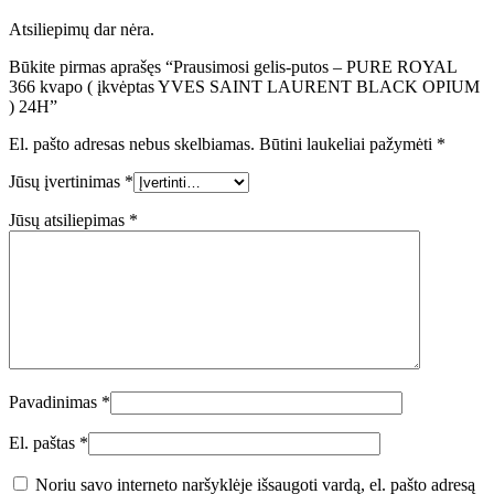
Atsiliepimų dar nėra.
Būkite pirmas aprašęs “Prausimosi gelis-putos – PURE ROYAL
366 kvapo ( įkvėptas YVES SAINT LAURENT BLACK OPIUM
) 24H”
El. pašto adresas nebus skelbiamas.
Būtini laukeliai pažymėti
*
Jūsų įvertinimas
*
Jūsų atsiliepimas
*
Pavadinimas
*
El. paštas
*
Noriu savo interneto naršyklėje išsaugoti vardą, el. pašto adresą