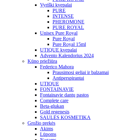
Vyriški kvepalai
PURE
INTENSE
PHEROMONE
PURE ROYAL
Unisex Pure Royal
Pure Royal
Pure Royal 15ml
UTIQUE kvepalai
Advento Kalendorius 2024
Kūno priežiūra
Federico Mahora
Prausimosi geliai ir balzamai
Antiperspirantai
UTIQUE
FONTAINAVIE
Fontainavie dantų pastos
Complete care
Beta-glukan
Gold regenesis
SAULĖS KOSMETIKA
Grožio prekės
Akims
Lūpoms
Nagams