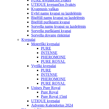
PURE kvepančios žvakės
UTIQUE kvepančios žvakės
Kvapnusis vaškas
Eyfel namų kvapai su lazdelėmis
BigHill namų kvapai su lazdelėmis
BigHill purškiami kvapai
Sorvella namų kvapai su lazdelėmis
Sorvella purškiami kvapai
Sorvella dovanų rinkiniai
Kvepalai
Moteriški kvepalai
PURE
INTENSE
PHEROMONE
PURE ROYAL
Vyriški kvepalai
PURE
INTENSE
PHEROMONE
PURE ROYAL
Unisex Pure Royal
Pure Royal
Pure Royal 15ml
UTIQUE kvepalai
Advento Kalendorius 2024