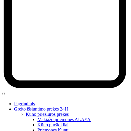
0
Pagrindinis
Greito išsiuntimo prekės 24H
Kūno priežiūros prekės
Makiažo priemonės ALAYA
Kūno purškikliai
Priemonės Kūnui