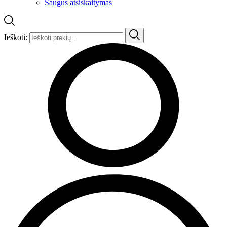
Saugus atsiskaitymas
Ieškoti: