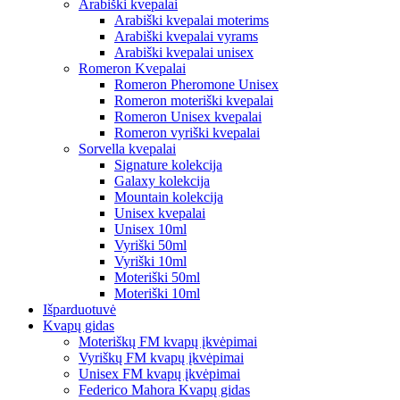
Arabiški kvepalai
Arabiški kvepalai moterims
Arabiški kvepalai vyrams
Arabiški kvepalai unisex
Romeron Kvepalai
Romeron Pheromone Unisex
Romeron moteriški kvepalai
Romeron Unisex kvepalai
Romeron vyriški kvepalai
Sorvella kvepalai
Signature kolekcija
Galaxy kolekcija
Mountain kolekcija
Unisex kvepalai
Unisex 10ml
Vyriški 50ml
Vyriški 10ml
Moteriški 50ml
Moteriški 10ml
Išparduotuvė
Kvapų gidas
Moteriškų FM kvapų įkvėpimai
Vyriškų FM kvapų įkvėpimai
Unisex FM kvapų įkvėpimai
Federico Mahora Kvapų gidas