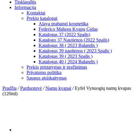
Tinklaraštis
Informacija
Kontaktai
Prekių katalogai
Alaya prabangi kosmetika
Federico Mahora Kvapų Gidas
Katalogas 37 (2022 Spalis)
Katalogo 37 Naujienos (2022 Spalis)
Katalogas 38 ( 2023 Balandis )
Katalogas 39 naujienos ( 2023 Spalis )
Katalogas 39 ( 2023 Spalis )
Katalogas 40 ( 2024 Balandis )
Prekių pristatymas ir grąžinimas
Privatumo politika
Saugus atsiskaitymas
Pradžia
/
Parduotuvė
/
Namų kvapai
/
Eyfel Vynuogių namų kvapas
(120ml)