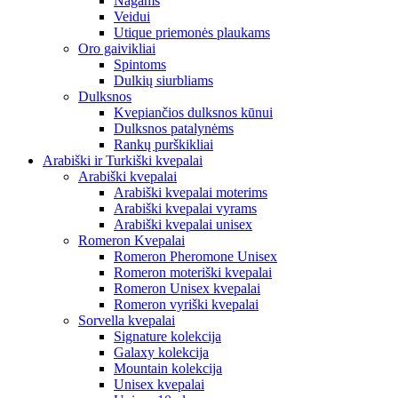
Nagams
Veidui
Utique priemonės plaukams
Oro gaivikliai
Spintoms
Dulkių siurbliams
Dulksnos
Kvepiančios dulksnos kūnui
Dulksnos patalynėms
Rankų purškikliai
Arabiški ir Turkiški kvepalai
Arabiški kvepalai
Arabiški kvepalai moterims
Arabiški kvepalai vyrams
Arabiški kvepalai unisex
Romeron Kvepalai
Romeron Pheromone Unisex
Romeron moteriški kvepalai
Romeron Unisex kvepalai
Romeron vyriški kvepalai
Sorvella kvepalai
Signature kolekcija
Galaxy kolekcija
Mountain kolekcija
Unisex kvepalai