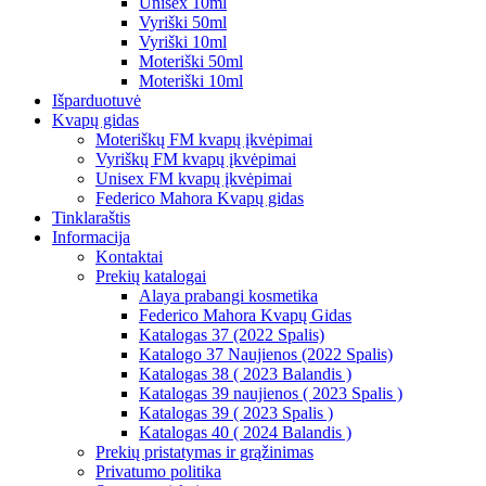
Unisex 10ml
Vyriški 50ml
Vyriški 10ml
Moteriški 50ml
Moteriški 10ml
Išparduotuvė
Kvapų gidas
Moteriškų FM kvapų įkvėpimai
Vyriškų FM kvapų įkvėpimai
Unisex FM kvapų įkvėpimai
Federico Mahora Kvapų gidas
Tinklaraštis
Informacija
Kontaktai
Prekių katalogai
Alaya prabangi kosmetika
Federico Mahora Kvapų Gidas
Katalogas 37 (2022 Spalis)
Katalogo 37 Naujienos (2022 Spalis)
Katalogas 38 ( 2023 Balandis )
Katalogas 39 naujienos ( 2023 Spalis )
Katalogas 39 ( 2023 Spalis )
Katalogas 40 ( 2024 Balandis )
Prekių pristatymas ir grąžinimas
Privatumo politika