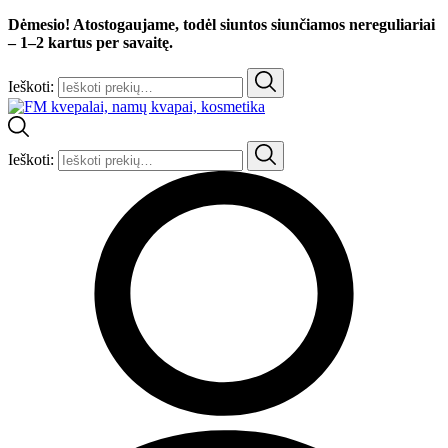
Dėmesio! Atostogaujame, todėl siuntos siunčiamos nereguliariai
– 1–2 kartus per savaitę.
Ieškoti:
Ieškoti: