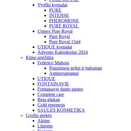
Vyriški kvepalai
PURE
INTENSE
PHEROMONE
PURE ROYAL
Unisex Pure Royal
Pure Royal
Pure Royal 15ml
UTIQUE kvepalai
Advento Kalendorius 2024
Kūno priežiūra
Federico Mahora
Prausimosi geliai ir balzamai
Antiperspirantai
UTIQUE
FONTAINAVIE
Fontainavie dantų pastos
Complete care
Beta-glukan
Gold regenesis
SAULĖS KOSMETIKA
Grožio prekės
Akims
Lūpoms