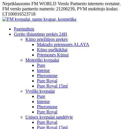
Nepriklausomo FM WORLD Verslo Partnerio interneto svetainė.
FM verslo partnerio numeris: 21206239, PVM mokėtojo kodas:
LT100016523718
Pagrindinis
Greito išsiuntimo prekės 24H
Kūno priežiūros prekės
Makiažo priemonės ALAYA
Kūno purškikliai
Priemonės Kūnui
Moteriški kvepalai
Pure
Intense
Pheromone
Pure Royal
Pure Royal 15ml
Vyriški kvepalai
Pure
Intense
Pheromone
Pure Royal
Unisex kvepalai sandėlyje
Pure Royal
Pure Royal 15ml