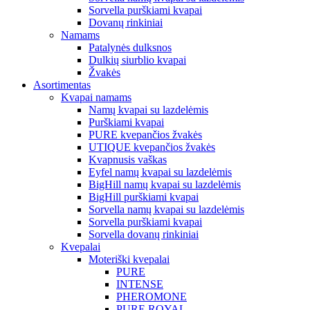
Sorvella purškiami kvapai
Dovanų rinkiniai
Namams
Patalynės dulksnos
Dulkių siurblio kvapai
Žvakės
Asortimentas
Kvapai namams
Namų kvapai su lazdelėmis
Purškiami kvapai
PURE kvepančios žvakės
UTIQUE kvepančios žvakės
Kvapnusis vaškas
Eyfel namų kvapai su lazdelėmis
BigHill namų kvapai su lazdelėmis
BigHill purškiami kvapai
Sorvella namų kvapai su lazdelėmis
Sorvella purškiami kvapai
Sorvella dovanų rinkiniai
Kvepalai
Moteriški kvepalai
PURE
INTENSE
PHEROMONE
PURE ROYAL