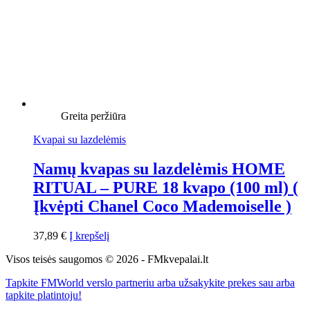
Greita peržiūra
Kvapai su lazdelėmis
Namų kvapas su lazdelėmis HOME
RITUAL – PURE 18 kvapo (100 ml) (
Įkvėpti Chanel Coco Mademoiselle )
37,89
€
Į krepšelį
Visos teisės saugomos © 2026 - FMkvepalai.lt
Tapkite FMWorld verslo partneriu arba užsakykite prekes sau arba
tapkite platintoju!