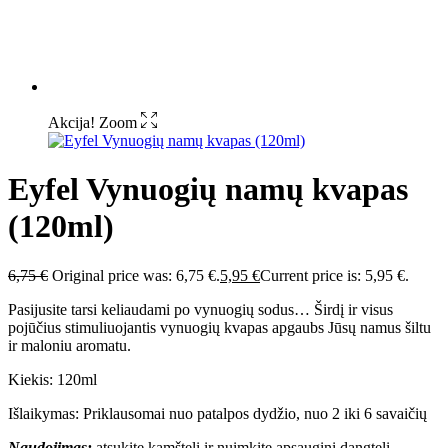
Akcija!
Zoom
Eyfel Vynuogių namų kvapas
(120ml)
6,75
€
Original price was: 6,75 €.
5,95
€
Current price is: 5,95 €.
Pasijusite tarsi keliaudami po vynuogių sodus… Širdį ir visus
pojūčius stimuliuojantis vynuogių kvapas apgaubs Jūsų namus šiltu
ir maloniu aromatu.
Kiekis: 120ml
Išlaikymas: Priklausomai nuo patalpos dydžio, nuo 2 iki 6 savaičių
Naudojimas:
atsukite kamštelį ir nuimkite apsauginį dangtelį.