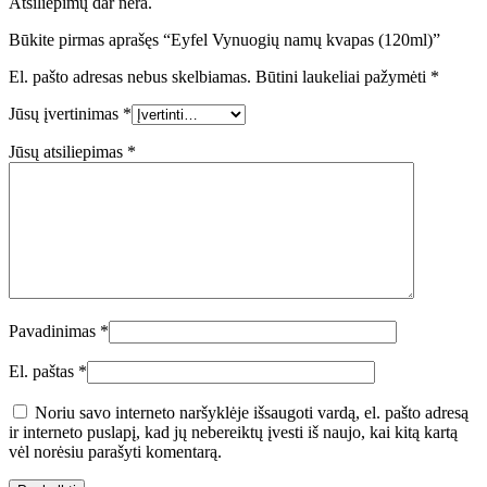
Atsiliepimų dar nėra.
Būkite pirmas aprašęs “Eyfel Vynuogių namų kvapas (120ml)”
El. pašto adresas nebus skelbiamas.
Būtini laukeliai pažymėti
*
Jūsų įvertinimas
*
Jūsų atsiliepimas
*
Pavadinimas
*
El. paštas
*
Noriu savo interneto naršyklėje išsaugoti vardą, el. pašto adresą
ir interneto puslapį, kad jų nebereiktų įvesti iš naujo, kai kitą kartą
vėl norėsiu parašyti komentarą.