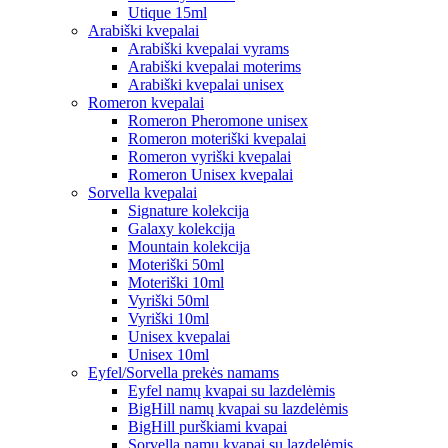
Utique 15ml
Arabiški kvepalai
Arabiški kvepalai vyrams
Arabiški kvepalai moterims
Arabiški kvepalai unisex
Romeron kvepalai
Romeron Pheromone unisex
Romeron moteriški kvepalai
Romeron vyriški kvepalai
Romeron Unisex kvepalai
Sorvella kvepalai
Signature kolekcija
Galaxy kolekcija
Mountain kolekcija
Moteriški 50ml
Moteriški 10ml
Vyriški 50ml
Vyriški 10ml
Unisex kvepalai
Unisex 10ml
Eyfel/Sorvella prekės namams
Eyfel namų kvapai su lazdelėmis
BigHill namų kvapai su lazdelėmis
BigHill purškiami kvapai
Sorvella namų kvapai su lazdelėmis