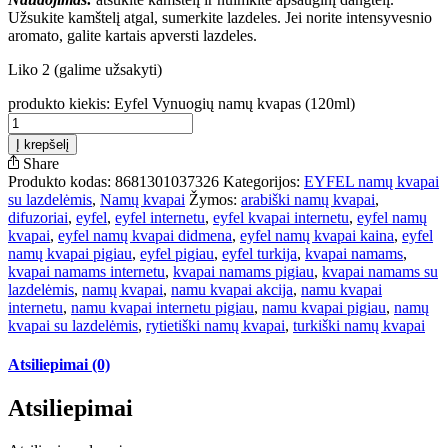
Užsukite kamštelį atgal, sumerkite lazdeles. Jei norite intensyvesnio
aromato, galite kartais apversti lazdeles.
Liko 2 (galime užsakyti)
produkto kiekis: Eyfel Vynuogių namų kvapas (120ml)
Į krepšelį
Share
Produkto kodas:
8681301037326
Kategorijos:
EYFEL namų kvapai
su lazdelėmis
,
Namų kvapai
Žymos:
arabiški namų kvapai
,
difuzoriai
,
eyfel
,
eyfel internetu
,
eyfel kvapai internetu
,
eyfel namų
kvapai
,
eyfel namų kvapai didmena
,
eyfel namų kvapai kaina
,
eyfel
namų kvapai pigiau
,
eyfel pigiau
,
eyfel turkija
,
kvapai namams
,
kvapai namams internetu
,
kvapai namams pigiau
,
kvapai namams su
lazdelėmis
,
namų kvapai
,
namu kvapai akcija
,
namu kvapai
internetu
,
namu kvapai internetu pigiau
,
namu kvapai pigiau
,
namų
kvapai su lazdelėmis
,
rytietiški namų kvapai
,
turkiški namų kvapai
Atsiliepimai (0)
Atsiliepimai