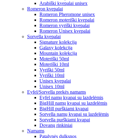
Arabiški kvepalai unisex
Romeron kvepalai
Romeron Pheromone unisex
Romeron moteriški kvepalai
Romeron vyriški kvepalai
Romeron Unisex kvepalai
Sorvella kvepalai
Signature kolekcija
Galaxy kolekcija
Mountain kolekcija
Moteriški 50ml
Moteriški 10ml
Vyriški 50ml
Vyriški 10ml
Unisex kvepalai
Unisex 10ml
Eyfel/Sorvella prekės namams
Eyfel namų kvapai su lazdelėmis
BigHill namų kvapai su lazdelėmis
BigHill purškiami kvapai
Sorvella namų kvapai su lazdelėmis
Sorvella purškiami kvapai
Dovanų rinkiniai
Namams
Patalynės dulksnos