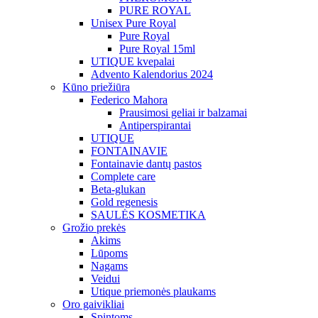
PURE ROYAL
Unisex Pure Royal
Pure Royal
Pure Royal 15ml
UTIQUE kvepalai
Advento Kalendorius 2024
Kūno priežiūra
Federico Mahora
Prausimosi geliai ir balzamai
Antiperspirantai
UTIQUE
FONTAINAVIE
Fontainavie dantų pastos
Complete care
Beta-glukan
Gold regenesis
SAULĖS KOSMETIKA
Grožio prekės
Akims
Lūpoms
Nagams
Veidui
Utique priemonės plaukams
Oro gaivikliai
Spintoms