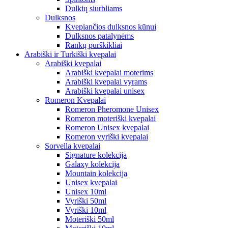
Dulkių siurbliams
Dulksnos
Kvepiančios dulksnos kūnui
Dulksnos patalynėms
Rankų purškikliai
Arabiški ir Turkiški kvepalai
Arabiški kvepalai
Arabiški kvepalai moterims
Arabiški kvepalai vyrams
Arabiški kvepalai unisex
Romeron Kvepalai
Romeron Pheromone Unisex
Romeron moteriški kvepalai
Romeron Unisex kvepalai
Romeron vyriški kvepalai
Sorvella kvepalai
Signature kolekcija
Galaxy kolekcija
Mountain kolekcija
Unisex kvepalai
Unisex 10ml
Vyriški 50ml
Vyriški 10ml
Moteriški 50ml