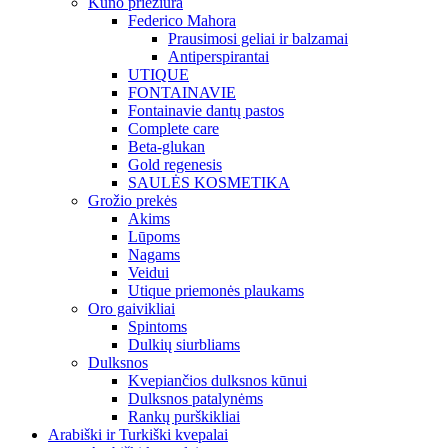
Kūno priežiūra
Federico Mahora
Prausimosi geliai ir balzamai
Antiperspirantai
UTIQUE
FONTAINAVIE
Fontainavie dantų pastos
Complete care
Beta-glukan
Gold regenesis
SAULĖS KOSMETIKA
Grožio prekės
Akims
Lūpoms
Nagams
Veidui
Utique priemonės plaukams
Oro gaivikliai
Spintoms
Dulkių siurbliams
Dulksnos
Kvepiančios dulksnos kūnui
Dulksnos patalynėms
Rankų purškikliai
Arabiški ir Turkiški kvepalai