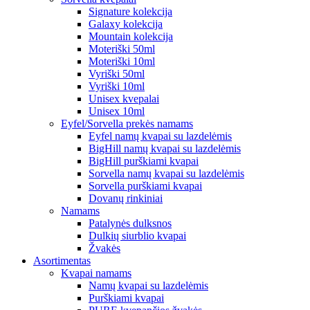
Signature kolekcija
Galaxy kolekcija
Mountain kolekcija
Moteriški 50ml
Moteriški 10ml
Vyriški 50ml
Vyriški 10ml
Unisex kvepalai
Unisex 10ml
Eyfel/Sorvella prekės namams
Eyfel namų kvapai su lazdelėmis
BigHill namų kvapai su lazdelėmis
BigHill purškiami kvapai
Sorvella namų kvapai su lazdelėmis
Sorvella purškiami kvapai
Dovanų rinkiniai
Namams
Patalynės dulksnos
Dulkių siurblio kvapai
Žvakės
Asortimentas
Kvapai namams
Namų kvapai su lazdelėmis
Purškiami kvapai