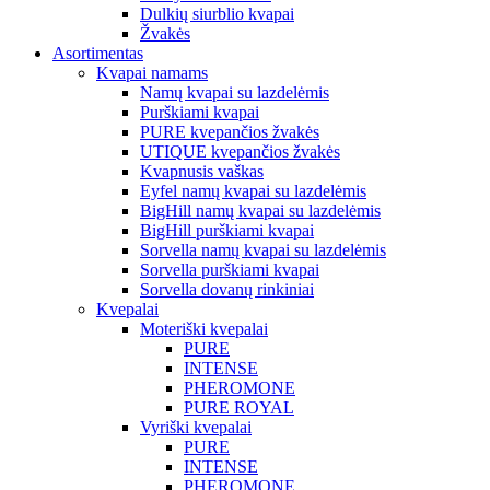
Dulkių siurblio kvapai
Žvakės
Asortimentas
Kvapai namams
Namų kvapai su lazdelėmis
Purškiami kvapai
PURE kvepančios žvakės
UTIQUE kvepančios žvakės
Kvapnusis vaškas
Eyfel namų kvapai su lazdelėmis
BigHill namų kvapai su lazdelėmis
BigHill purškiami kvapai
Sorvella namų kvapai su lazdelėmis
Sorvella purškiami kvapai
Sorvella dovanų rinkiniai
Kvepalai
Moteriški kvepalai
PURE
INTENSE
PHEROMONE
PURE ROYAL
Vyriški kvepalai
PURE
INTENSE
PHEROMONE