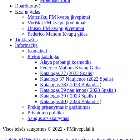
Moteriški 10ml
Išparduotuvė
Kvapų gidas
Moteriškų FM kvapų įkvėpimai
Vyriškų FM kvapų įkvėpimai
Unisex FM kvapų įkvėpimai
Federico Mahora Kvapų gidas
Tinklaraštis
Informacija
Kontaktai
Prekių katalogai
Alaya prabangi kosmetika
Federico Mahora Kvapų Gidas
Katalogas 37 (2022 Spalis)
Katalogo 37 Naujienos (2022 Spalis)
Katalogas 38 ( 2023 Balandis )
Katalogas 39 naujienos ( 2023 Spalis )
Katalogas 39 ( 2023 Spalis )
Katalogas 40 ( 2024 Balandis )
Prekių pristatymas ir grąžinimas
Privatumo politika
Saugus atsiskaitymas
Visos teisės saugomos © 2022 - FMkvepalai.lt
Tapkite FMWorld verslo partneriu arba užsakykite prekes sau arba