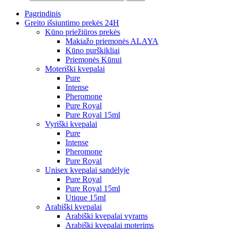
Pagrindinis
Greito išsiuntimo prekės 24H
Kūno priežiūros prekės
Makiažo priemonės ALAYA
Kūno purškikliai
Priemonės Kūnui
Moteriški kvepalai
Pure
Intense
Pheromone
Pure Royal
Pure Royal 15ml
Vyriški kvepalai
Pure
Intense
Pheromone
Pure Royal
Unisex kvepalai sandėlyje
Pure Royal
Pure Royal 15ml
Utique 15ml
Arabiški kvepalai
Arabiški kvepalai vyrams
Arabiški kvepalai moterims