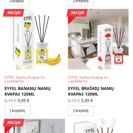
Daugiau
Į krepšelį
6,75 €.
6,75 €.
AKCIJA!
AKCIJA!
EYFEL Namų Kvapai Su
EYFEL Namų Kvapai Su
Lazdelėmis
Lazdelėmis
EYFEL BANANŲ NAMŲ
EYFEL BRAŠKIŲ NAMŲ
KVAPAS 120ML
KVAPAS 120ML
Original
Current
Original
Current
6,15
€
5,95
€
6,75
€
5,95
€
price
price is:
price
price is:
was:
5,95 €.
was:
5,95 €.
Į krepšelį
Į krepšelį
6,15 €.
6,75 €.
AKCIJA!