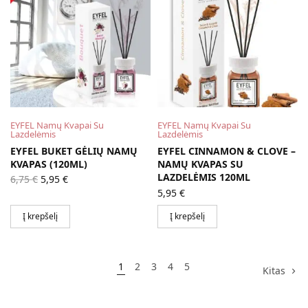
EYFEL Namų Kvapai Su
EYFEL Namų Kvapai Su
Lazdelėmis
Lazdelėmis
EYFEL BUKET GĖLIŲ NAMŲ
EYFEL CINNAMON & CLOVE –
KVAPAS (120ML)
NAMŲ KVAPAS SU
Original
Current
LAZDELĖMIS 120ML
6,75
€
5,95
€
price
price is:
5,95
€
was:
5,95 €.
6,75 €.
Į krepšelį
Į krepšelį
1
2
3
4
5
Kitas