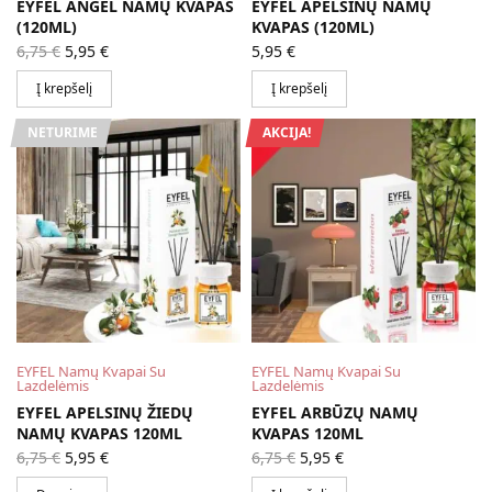
EYFEL ANGEL NAMŲ KVAPAS
EYFEL APELSINŲ NAMŲ
(120ML)
KVAPAS (120ML)
Original
Current
6,75
€
5,95
€
5,95
€
price
price is:
was:
5,95 €.
Į krepšelį
Į krepšelį
6,75 €.
NETURIME
AKCIJA!
EYFEL Namų Kvapai Su
EYFEL Namų Kvapai Su
Lazdelėmis
Lazdelėmis
EYFEL APELSINŲ ŽIEDŲ
EYFEL ARBŪZŲ NAMŲ
NAMŲ KVAPAS 120ML
KVAPAS 120ML
Original
Current
Original
Current
6,75
€
5,95
€
6,75
€
5,95
€
price
price is:
price
price is:
was:
5,95 €.
was:
5,95 €.