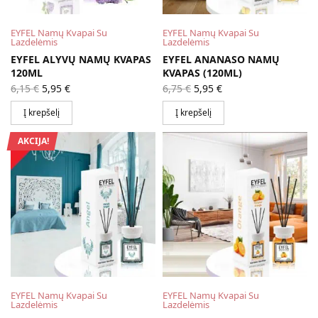
EYFEL Namų Kvapai Su
EYFEL Namų Kvapai Su
Lazdelėmis
Lazdelėmis
EYFEL ALYVŲ NAMŲ KVAPAS
EYFEL ANANASO NAMŲ
120ML
KVAPAS (120ML)
Original
Current
Original
Current
6,15
€
5,95
€
6,75
€
5,95
€
price
price is:
price
price is:
was:
5,95 €.
was:
5,95 €.
Į krepšelį
Į krepšelį
6,15 €.
6,75 €.
AKCIJA!
EYFEL Namų Kvapai Su
EYFEL Namų Kvapai Su
Lazdelėmis
Lazdelėmis