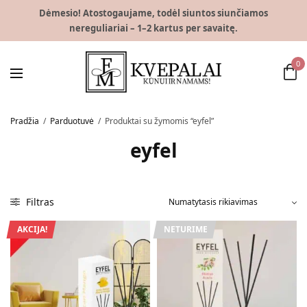
Dėmesio! Atostogaujame, todėl siuntos siunčiamos
nereguliariai – 1–2 kartus per savaitę.
0
Pradžia
/
Parduotuvė
/
Produktai su žymomis “eyfel”
eyfel
Filtras
AKCIJA!
NETURIME