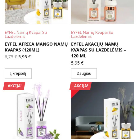
EYFEL Namų Kvapai Su
EYFEL Namų Kvapai Su
Lazdelėmis
Lazdelėmis
EYFEL AFRICA MANGO NAMŲ
EYFEL AKACIJŲ NAMŲ
KVAPAS (120ML)
KVAPAS SU LAZDELĖMIS –
Original
Current
120 ML
6,75
€
5,95
€
price
price is:
5,95
€
was:
5,95 €.
6,75 €.
Į krepšelį
Daugiau
AKCIJA!
AKCIJA!