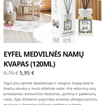
EYFEL MEDVILNĖS NAMŲ
KVAPAS (120ML)
6,75
€
5,95
€
Original
Current
price
price is:
Tegul Jūsų aplinka atpalaiduoja ir svaigina. Kvapą atveria
was:
5,95 €.
šviežių obuolių ir muilo aldehido natos. Prie vidurinių natų
6,75 €.
pridedamos raminančios medvilnės, jazminų ir pakalnučių
natos. Ilgai išliekantis pagrindas aromatą užbaigia pačiulio,
muskuso ir dervingos kašmyro medienos natomis.