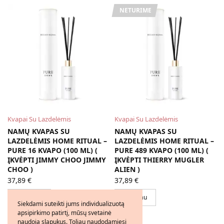
NETURIME
Kvapai Su Lazdelėmis
Kvapai Su Lazdelėmis
NAMŲ KVAPAS SU
NAMŲ KVAPAS SU
LAZDELĖMIS HOME RITUAL –
LAZDELĖMIS HOME RITUAL –
PURE 16 KVAPO (100 ML) (
PURE 489 KVAPO (100 ML) (
ĮKVĖPTI JIMMY CHOO JIMMY
ĮKVĖPTI THIERRY MUGLER
CHOO )
ALIEN )
37,89
€
37,89
€
Į krepšelį
Daugiau
Siekdami suteikti jums individualizuotą
apsipirkimo patirtį, mūsų svetainė
naudoja slapukus. Toliau naudodamiesi