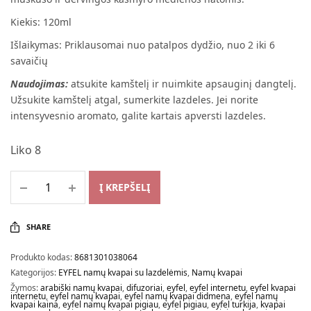
Kiekis: 120ml
Išlaikymas: Priklausomai nuo patalpos dydžio, nuo 2 iki 6
savaičių
Naudojimas:
atsukite kamštelį ir nuimkite apsauginį dangtelį.
Užsukite kamštelį atgal, sumerkite lazdeles. Jei norite
intensyvesnio aromato, galite kartais apversti lazdeles.
Liko 8
Į KREPŠELĮ
SHARE
Produkto kodas:
8681301038064
Kategorijos:
EYFEL namų kvapai su lazdelėmis
,
Namų kvapai
Žymos:
arabiški namų kvapai
,
difuzoriai
,
eyfel
,
eyfel internetu
,
eyfel kvapai
internetu
,
eyfel namų kvapai
,
eyfel namų kvapai didmena
,
eyfel namų
kvapai kaina
,
eyfel namų kvapai pigiau
,
eyfel pigiau
,
eyfel turkija
,
kvapai