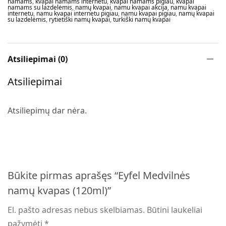
namams
,
kvapai namams internetu
,
kvapai namams pigiau
,
kvapai
namams su lazdelėmis
,
namų kvapai
,
namu kvapai akcija
,
namu kvapai
internetu
,
namu kvapai internetu pigiau
,
namu kvapai pigiau
,
namų kvapai
su lazdelėmis
,
rytietiški namų kvapai
,
turkiški namų kvapai
Atsiliepimai (0)
Atsiliepimai
Atsiliepimų dar nėra.
Būkite pirmas aprašęs “Eyfel Medvilnės
namų kvapas (120ml)”
El. pašto adresas nebus skelbiamas.
Būtini laukeliai
pažymėti
*