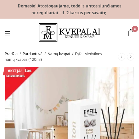
Dėmesio! Atostogaujame, todėl siuntos siunčiamos
nereguliariai – 1–2 kartus per savaitę.
0
Pradžia
/
Parduotuvė
/
Namų kvapai
/
Eyfel Medvilnės
namų kvapas (120ml)
AKCIJA!