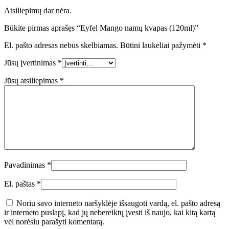
Atsiliepimų dar nėra.
Būkite pirmas aprašęs “Eyfel Mango namų kvapas (120ml)”
El. pašto adresas nebus skelbiamas.
Būtini laukeliai pažymėti
*
Jūsų įvertinimas
*
Jūsų atsiliepimas
*
Pavadinimas
*
El. paštas
*
Noriu savo interneto naršyklėje išsaugoti vardą, el. pašto adresą
ir interneto puslapį, kad jų nebereiktų įvesti iš naujo, kai kitą kartą
vėl norėsiu parašyti komentarą.