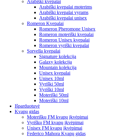
Arabiški kvepalai
Arabiški kvepalai moterims
Arabiški kvepalai vyrams
Arabiški kvepalai unisex
Romeron Kvepalai
Romeron Pheromone Unisex
Romeron moteriški kvepalai
Romeron Unisex kvepalai
Romeron vyriški kvepalai
Sorvella kvepalai
Signature kolekcija
Galaxy kolekcija
Mountain kolekcija
Unisex kvepalai
Unisex 10ml
Vyriški 50ml
Vyriški 10ml
Moteriški 50ml
Moteriški 10ml
Išparduotuvė
Kvapų gidas
Moteriškų FM kvapų įkvėpimai
Vyriškų FM kvapų įkvėpimai
Unisex FM kvapų įkvėpimai
Federico Mahora Kvapų gidas