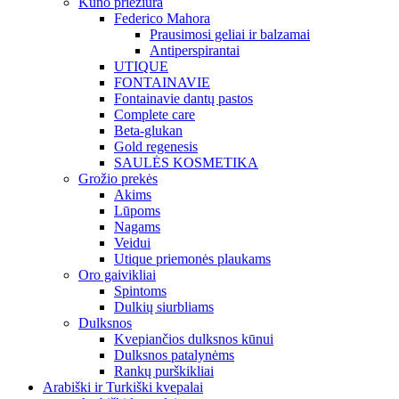
Kūno priežiūra
Federico Mahora
Prausimosi geliai ir balzamai
Antiperspirantai
UTIQUE
FONTAINAVIE
Fontainavie dantų pastos
Complete care
Beta-glukan
Gold regenesis
SAULĖS KOSMETIKA
Grožio prekės
Akims
Lūpoms
Nagams
Veidui
Utique priemonės plaukams
Oro gaivikliai
Spintoms
Dulkių siurbliams
Dulksnos
Kvepiančios dulksnos kūnui
Dulksnos patalynėms
Rankų purškikliai
Arabiški ir Turkiški kvepalai