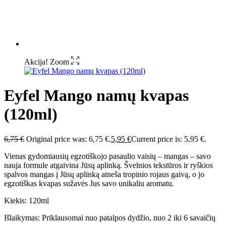
Akcija!
Zoom
Eyfel Mango namų kvapas
(120ml)
6,75
€
Original price was: 6,75 €.
5,95
€
Current price is: 5,95 €.
Vienas gydomiausių egzotiškojo pasaulio vaisių – mangas – savo
nauja formule atgaivina Jūsų aplinką. Švelnios tekstūros ir ryškios
spalvos mangas į Jūsų aplinką atneša tropinio rojaus gaivą, o jo
egzotiškas kvapas sužavės Jus savo unikaliu aromatu.
Kiekis: 120ml
Išlaikymas: Priklausomai nuo patalpos dydžio, nuo 2 iki 6 savaičių