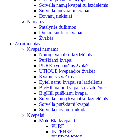
Sorvella namų kvapai su lazdelėmis
Sorvella purškiami kvapai
Dovanų rinkiniai
Namams
Patalynės dulksnos
Dulkių siurblio kvapai
Žvakės
Asortimentas
Kvapai namams
Namų kvapai su lazdelėmis
Purškiami kvapai
PURE kvepančios žvakės
UTIQUE kvepančios žvakės
Kvapnusis vaškas
Eyfel namų kvapai su lazdelėmis
BigHill namų kvapai su lazdelėmis
BigHill purškiami kvapai
Sorvella namų kvapai su lazdelėmis
Sorvella purškiami kvapai
Sorvella dovanų rinkiniai
Kvepalai
Moteriški kvepalai
PURE
INTENSE