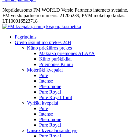
Nepriklausomo FM WORLD Verslo Partnerio interneto svetainė.
FM verslo partnerio numeris: 21206239, PVM mokėtojo kodas:
LT100016523718
Pagrindinis
Greito išsiuntimo prekės 24H
Kūno priežiūros prekės
Makiažo priemonės ALAYA
Kūno purškikliai
Priemonės Kūnui
Moteriški kvepalai
Pure
Intense
Pheromone
Pure Royal
Pure Royal 15ml
Vyriški kvepalai
Pure
Intense
Pheromone
Pure Royal
Unisex kvepalai sandėlyje
Pure Royal