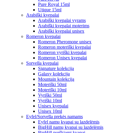
Pure Royal 15ml
Utique 15ml
Arabiški kvepalai
Arabiški kvepalai vyrams
Arabiški kvepalai moterims
Arabiški kvepalai unisex
Romeron kvepalai
Romeron Pheromone unisex
Romeron moteriški kvepalai
Romeron vyriški kvepalai
Romeron Unisex kvepalai
Sorvella kvepalai
Signature kolekcija
Galaxy kolekcija
Mountain kolekcija
Moteriški 50ml
Moteriški 10ml
Vyriški 50ml
Vyriški 10ml
Unisex kvepalai
Unisex 10ml
Eyfel/Sorvella prekės namams
Eyfel namų kvapai su lazdelėmis
BigHill namų kvapai su lazdelėmis
BigHill purškiami kvapai