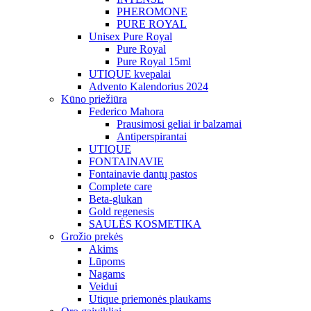
PHEROMONE
PURE ROYAL
Unisex Pure Royal
Pure Royal
Pure Royal 15ml
UTIQUE kvepalai
Advento Kalendorius 2024
Kūno priežiūra
Federico Mahora
Prausimosi geliai ir balzamai
Antiperspirantai
UTIQUE
FONTAINAVIE
Fontainavie dantų pastos
Complete care
Beta-glukan
Gold regenesis
SAULĖS KOSMETIKA
Grožio prekės
Akims
Lūpoms
Nagams
Veidui
Utique priemonės plaukams