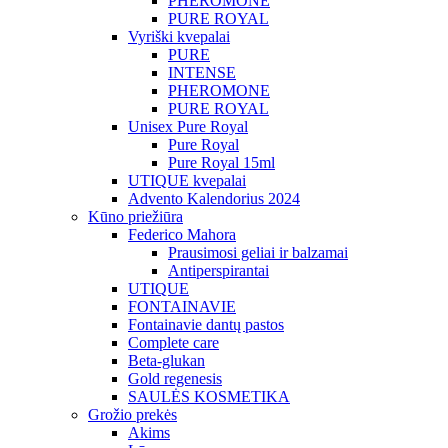
PHEROMONE
PURE ROYAL
Vyriški kvepalai
PURE
INTENSE
PHEROMONE
PURE ROYAL
Unisex Pure Royal
Pure Royal
Pure Royal 15ml
UTIQUE kvepalai
Advento Kalendorius 2024
Kūno priežiūra
Federico Mahora
Prausimosi geliai ir balzamai
Antiperspirantai
UTIQUE
FONTAINAVIE
Fontainavie dantų pastos
Complete care
Beta-glukan
Gold regenesis
SAULĖS KOSMETIKA
Grožio prekės
Akims