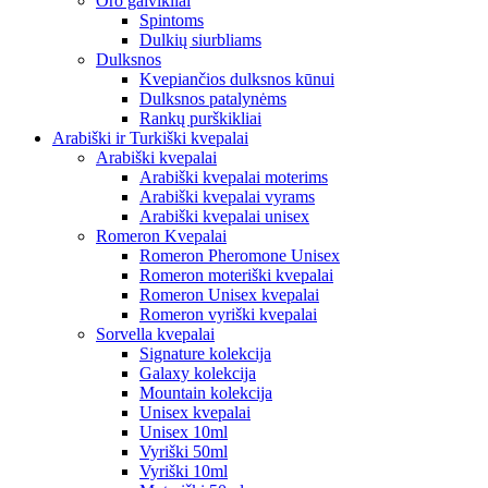
Oro gaivikliai
Spintoms
Dulkių siurbliams
Dulksnos
Kvepiančios dulksnos kūnui
Dulksnos patalynėms
Rankų purškikliai
Arabiški ir Turkiški kvepalai
Arabiški kvepalai
Arabiški kvepalai moterims
Arabiški kvepalai vyrams
Arabiški kvepalai unisex
Romeron Kvepalai
Romeron Pheromone Unisex
Romeron moteriški kvepalai
Romeron Unisex kvepalai
Romeron vyriški kvepalai
Sorvella kvepalai
Signature kolekcija
Galaxy kolekcija
Mountain kolekcija
Unisex kvepalai
Unisex 10ml
Vyriški 50ml
Vyriški 10ml