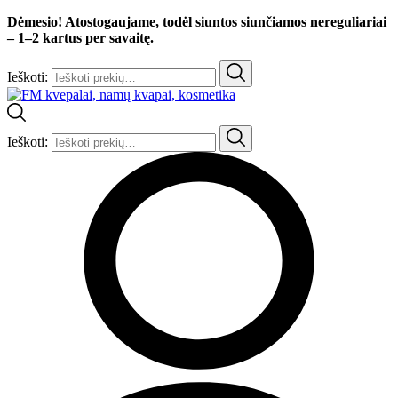
Dėmesio! Atostogaujame, todėl siuntos siunčiamos nereguliariai
– 1–2 kartus per savaitę.
Ieškoti:
Ieškoti: