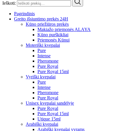
Ieškoti:
Pagrindinis
Greito išsiuntimo prekės 24H
Kūno priežiūros prekės
Makiažo priemonės ALAYA
Kūno purškikliai
Priemonės Kūnui
Moteriški kvepalai
Pure
Intense
Pheromone
Pure Royal
Pure Royal 15ml
Vyriški kvepalai
Pure
Intense
Pheromone
Pure Royal
Unisex kvepalai sandėlyje
Pure Royal
Pure Royal 15ml
Utique 15ml
Arabiški kvepalai
Arabiški kvepalai vyrams