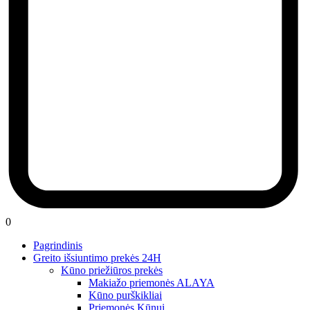
0
Pagrindinis
Greito išsiuntimo prekės 24H
Kūno priežiūros prekės
Makiažo priemonės ALAYA
Kūno purškikliai
Priemonės Kūnui