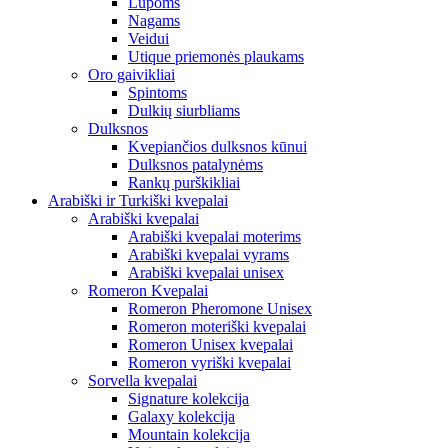
Lūpoms
Nagams
Veidui
Utique priemonės plaukams
Oro gaivikliai
Spintoms
Dulkių siurbliams
Dulksnos
Kvepiančios dulksnos kūnui
Dulksnos patalynėms
Rankų purškikliai
Arabiški ir Turkiški kvepalai
Arabiški kvepalai
Arabiški kvepalai moterims
Arabiški kvepalai vyrams
Arabiški kvepalai unisex
Romeron Kvepalai
Romeron Pheromone Unisex
Romeron moteriški kvepalai
Romeron Unisex kvepalai
Romeron vyriški kvepalai
Sorvella kvepalai
Signature kolekcija
Galaxy kolekcija
Mountain kolekcija