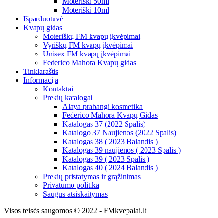
Moteriški 50ml
Moteriški 10ml
Išparduotuvė
Kvapų gidas
Moteriškų FM kvapų įkvėpimai
Vyriškų FM kvapų įkvėpimai
Unisex FM kvapų įkvėpimai
Federico Mahora Kvapų gidas
Tinklaraštis
Informacija
Kontaktai
Prekių katalogai
Alaya prabangi kosmetika
Federico Mahora Kvapų Gidas
Katalogas 37 (2022 Spalis)
Katalogo 37 Naujienos (2022 Spalis)
Katalogas 38 ( 2023 Balandis )
Katalogas 39 naujienos ( 2023 Spalis )
Katalogas 39 ( 2023 Spalis )
Katalogas 40 ( 2024 Balandis )
Prekių pristatymas ir grąžinimas
Privatumo politika
Saugus atsiskaitymas
Visos teisės saugomos © 2022 - FMkvepalai.lt