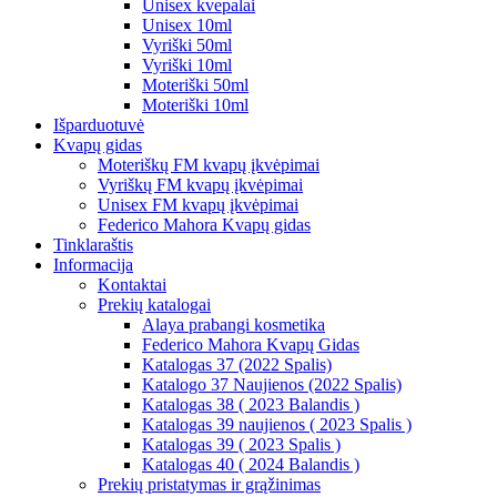
Unisex kvepalai
Unisex 10ml
Vyriški 50ml
Vyriški 10ml
Moteriški 50ml
Moteriški 10ml
Išparduotuvė
Kvapų gidas
Moteriškų FM kvapų įkvėpimai
Vyriškų FM kvapų įkvėpimai
Unisex FM kvapų įkvėpimai
Federico Mahora Kvapų gidas
Tinklaraštis
Informacija
Kontaktai
Prekių katalogai
Alaya prabangi kosmetika
Federico Mahora Kvapų Gidas
Katalogas 37 (2022 Spalis)
Katalogo 37 Naujienos (2022 Spalis)
Katalogas 38 ( 2023 Balandis )
Katalogas 39 naujienos ( 2023 Spalis )
Katalogas 39 ( 2023 Spalis )
Katalogas 40 ( 2024 Balandis )
Prekių pristatymas ir grąžinimas