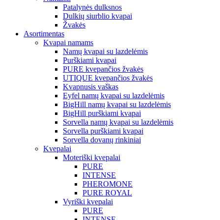
Patalynės dulksnos
Dulkių siurblio kvapai
Žvakės
Asortimentas
Kvapai namams
Namų kvapai su lazdelėmis
Purškiami kvapai
PURE kvepančios žvakės
UTIQUE kvepančios žvakės
Kvapnusis vaškas
Eyfel namų kvapai su lazdelėmis
BigHill namų kvapai su lazdelėmis
BigHill purškiami kvapai
Sorvella namų kvapai su lazdelėmis
Sorvella purškiami kvapai
Sorvella dovanų rinkiniai
Kvepalai
Moteriški kvepalai
PURE
INTENSE
PHEROMONE
PURE ROYAL
Vyriški kvepalai
PURE
INTENSE