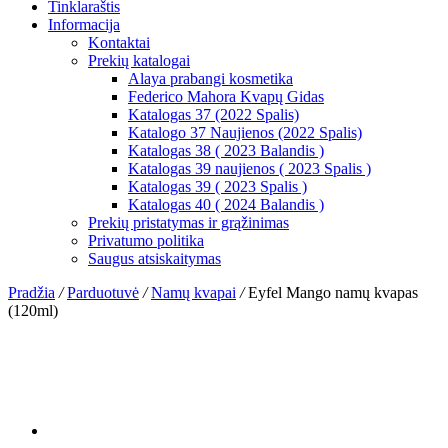
Tinklaraštis
Informacija
Kontaktai
Prekių katalogai
Alaya prabangi kosmetika
Federico Mahora Kvapų Gidas
Katalogas 37 (2022 Spalis)
Katalogo 37 Naujienos (2022 Spalis)
Katalogas 38 ( 2023 Balandis )
Katalogas 39 naujienos ( 2023 Spalis )
Katalogas 39 ( 2023 Spalis )
Katalogas 40 ( 2024 Balandis )
Prekių pristatymas ir grąžinimas
Privatumo politika
Saugus atsiskaitymas
Pradžia
/
Parduotuvė
/
Namų kvapai
/
Eyfel Mango namų kvapas
(120ml)