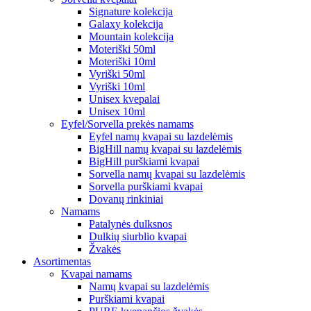
Signature kolekcija
Galaxy kolekcija
Mountain kolekcija
Moteriški 50ml
Moteriški 10ml
Vyriški 50ml
Vyriški 10ml
Unisex kvepalai
Unisex 10ml
Eyfel/Sorvella prekės namams
Eyfel namų kvapai su lazdelėmis
BigHill namų kvapai su lazdelėmis
BigHill purškiami kvapai
Sorvella namų kvapai su lazdelėmis
Sorvella purškiami kvapai
Dovanų rinkiniai
Namams
Patalynės dulksnos
Dulkių siurblio kvapai
Žvakės
Asortimentas
Kvapai namams
Namų kvapai su lazdelėmis
Purškiami kvapai