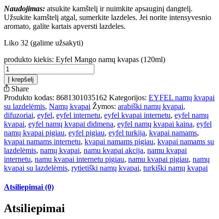
Naudojimas:
atsukite kamštelį ir nuimkite apsauginį dangtelį.
Užsukite kamštelį atgal, sumerkite lazdeles. Jei norite intensyvesnio
aromato, galite kartais apversti lazdeles.
Liko 32 (galime užsakyti)
produkto kiekis: Eyfel Mango namų kvapas (120ml)
Į krepšelį
Share
Produkto kodas:
8681301035162
Kategorijos:
EYFEL namų kvapai
su lazdelėmis
,
Namų kvapai
Žymos:
arabiški namų kvapai
,
difuzoriai
,
eyfel
,
eyfel internetu
,
eyfel kvapai internetu
,
eyfel namų
kvapai
,
eyfel namų kvapai didmena
,
eyfel namų kvapai kaina
,
eyfel
namų kvapai pigiau
,
eyfel pigiau
,
eyfel turkija
,
kvapai namams
,
kvapai namams internetu
,
kvapai namams pigiau
,
kvapai namams su
lazdelėmis
,
namų kvapai
,
namu kvapai akcija
,
namu kvapai
internetu
,
namu kvapai internetu pigiau
,
namu kvapai pigiau
,
namų
kvapai su lazdelėmis
,
rytietiški namų kvapai
,
turkiški namų kvapai
Atsiliepimai (0)
Atsiliepimai