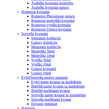
Arabiški kvepalai moterims
Arabiški kvepalai unisex
Romeron kvepalai
Romeron Pheromone unisex
Romeron moteriški kvepalai
Romeron vyriški kvepalai
Romeron Unisex kvepalai
Sorvella kvepalai
Signature kolekcija
Galaxy kolekcija
Mountain kolekcija
Moteriški 50ml
Moteriški 10ml
Vyriški 50ml
Vyriški 10ml
Unisex kvepalai
Unisex 10ml
Eyfel/Sorvella prekės namams
Eyfel namų kvapai su lazdelėmis
BigHill namų kvapai su lazdelėmis
BigHill purškiami kvapai
Sorvella namų kvapai su lazdelėmis
Sorvella purškiami kvapai
Dovanų rinkiniai
Namams