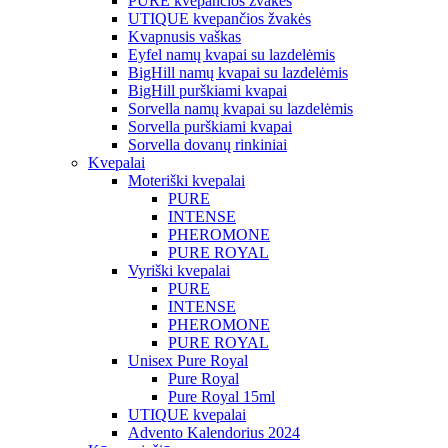
PURE kvepančios žvakės
UTIQUE kvepančios žvakės
Kvapnusis vaškas
Eyfel namų kvapai su lazdelėmis
BigHill namų kvapai su lazdelėmis
BigHill purškiami kvapai
Sorvella namų kvapai su lazdelėmis
Sorvella purškiami kvapai
Sorvella dovanų rinkiniai
Kvepalai
Moteriški kvepalai
PURE
INTENSE
PHEROMONE
PURE ROYAL
Vyriški kvepalai
PURE
INTENSE
PHEROMONE
PURE ROYAL
Unisex Pure Royal
Pure Royal
Pure Royal 15ml
UTIQUE kvepalai
Advento Kalendorius 2024