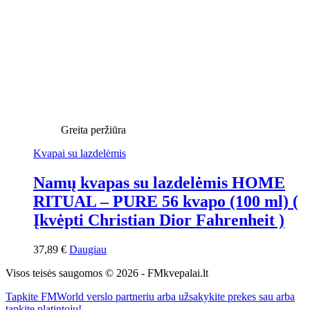
Greita peržiūra
Kvapai su lazdelėmis
Namų kvapas su lazdelėmis HOME
RITUAL – PURE 56 kvapo (100 ml) (
Įkvėpti Christian Dior Fahrenheit )
37,89
€
Daugiau
Visos teisės saugomos © 2026 - FMkvepalai.lt
Tapkite FMWorld verslo partneriu arba užsakykite prekes sau arba
tapkite platintoju!