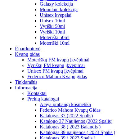
Galaxy kolekcija
Mountain kolekcija
Unisex kvepalai
Unisex 10ml
Vyriški 50ml
Vyriški 10ml
Moteriški 50ml
Moteriški 10ml
Išparduotuvė
Kvapų gidas
Moteriškų FM kvapų įkvėpimai
Vyriškų FM kvapų įkvėpimai
Unisex FM kvapų įkvėpimai
Federico Mahora Kvapų gidas
Tinklaraštis
Informacija
Kontaktai
Prekių katalogai
Alaya prabangi kosmetika
Federico Mahora Kvapų Gidas
Katalogas 37 (2022 Spalis)
Katalogo 37 Naujienos (2022 Spalis)
Katalogas 38 ( 2023 Balandis )
Katalogas 39 naujienos ( 2023 Spalis )
Katalogas 39 ( 2023 Spalis )