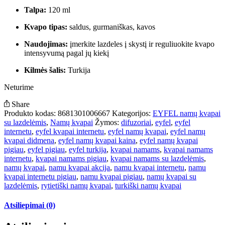
Talpa:
120 ml
Kvapo tipas:
saldus, gurmaniškas, kavos
Naudojimas:
įmerkite lazdeles į skystį ir reguliuokite kvapo
intensyvumą pagal jų kiekį
Kilmės šalis:
Turkija
Neturime
Share
Produkto kodas:
8681301006667
Kategorijos:
EYFEL namų kvapai
su lazdelėmis
,
Namų kvapai
Žymos:
difuzoriai
,
eyfel
,
eyfel
internetu
,
eyfel kvapai internetu
,
eyfel namų kvapai
,
eyfel namų
kvapai didmena
,
eyfel namų kvapai kaina
,
eyfel namų kvapai
pigiau
,
eyfel pigiau
,
eyfel turkija
,
kvapai namams
,
kvapai namams
internetu
,
kvapai namams pigiau
,
kvapai namams su lazdelėmis
,
namų kvapai
,
namu kvapai akcija
,
namu kvapai internetu
,
namu
kvapai internetu pigiau
,
namu kvapai pigiau
,
namų kvapai su
lazdelėmis
,
rytietiški namų kvapai
,
turkiški namų kvapai
Atsiliepimai (0)