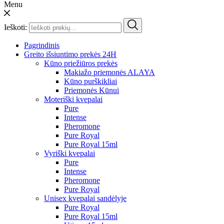
Menu
Ieškoti:
Pagrindinis
Greito išsiuntimo prekės 24H
Kūno priežiūros prekės
Makiažo priemonės ALAYA
Kūno purškikliai
Priemonės Kūnui
Moteriški kvepalai
Pure
Intense
Pheromone
Pure Royal
Pure Royal 15ml
Vyriški kvepalai
Pure
Intense
Pheromone
Pure Royal
Unisex kvepalai sandėlyje
Pure Royal
Pure Royal 15ml