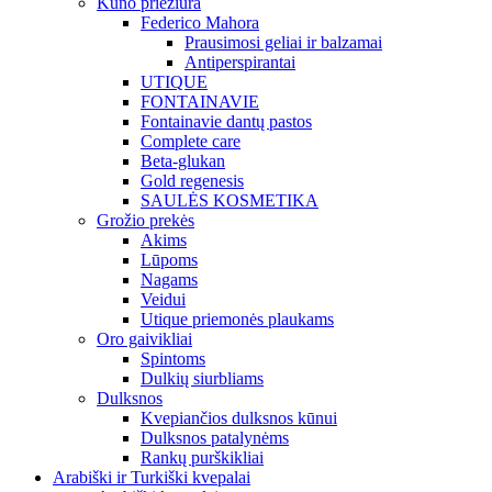
Kūno priežiūra
Federico Mahora
Prausimosi geliai ir balzamai
Antiperspirantai
UTIQUE
FONTAINAVIE
Fontainavie dantų pastos
Complete care
Beta-glukan
Gold regenesis
SAULĖS KOSMETIKA
Grožio prekės
Akims
Lūpoms
Nagams
Veidui
Utique priemonės plaukams
Oro gaivikliai
Spintoms
Dulkių siurbliams
Dulksnos
Kvepiančios dulksnos kūnui
Dulksnos patalynėms
Rankų purškikliai
Arabiški ir Turkiški kvepalai