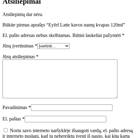
Atsiliepimai
Atsiliepimų dar nėra.
Būkite pirmas aprašęs “Eyfel Latte kavos namų kvapas 120ml”
El. pašto adresas nebus skelbiamas.
Būtini laukeliai pažymėti
*
Jūsų įvertinimas
*
Jūsų atsiliepimas
*
Pavadinimas
*
El. paštas
*
Noriu savo interneto naršyklėje išsaugoti vardą, el. pašto adresą
ir interneto puslapį, kad jų nebereiktų įvesti iš naujo, kai kitą kartą