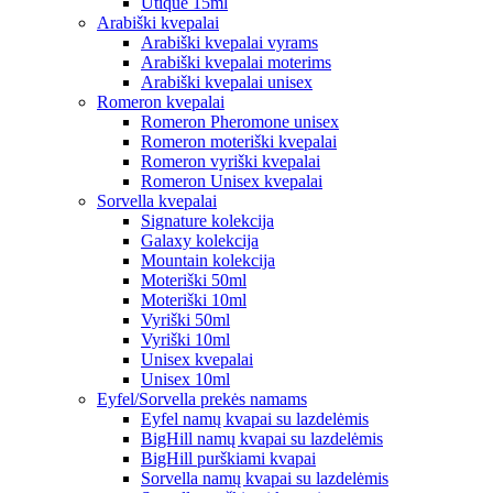
Utique 15ml
Arabiški kvepalai
Arabiški kvepalai vyrams
Arabiški kvepalai moterims
Arabiški kvepalai unisex
Romeron kvepalai
Romeron Pheromone unisex
Romeron moteriški kvepalai
Romeron vyriški kvepalai
Romeron Unisex kvepalai
Sorvella kvepalai
Signature kolekcija
Galaxy kolekcija
Mountain kolekcija
Moteriški 50ml
Moteriški 10ml
Vyriški 50ml
Vyriški 10ml
Unisex kvepalai
Unisex 10ml
Eyfel/Sorvella prekės namams
Eyfel namų kvapai su lazdelėmis
BigHill namų kvapai su lazdelėmis
BigHill purškiami kvapai
Sorvella namų kvapai su lazdelėmis