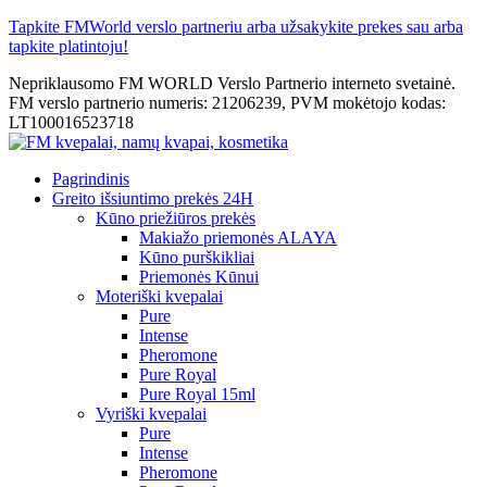
Tapkite FMWorld verslo partneriu arba užsakykite prekes sau arba
tapkite platintoju!
Nepriklausomo FM WORLD Verslo Partnerio interneto svetainė.
FM verslo partnerio numeris: 21206239, PVM mokėtojo kodas:
LT100016523718
Pagrindinis
Greito išsiuntimo prekės 24H
Kūno priežiūros prekės
Makiažo priemonės ALAYA
Kūno purškikliai
Priemonės Kūnui
Moteriški kvepalai
Pure
Intense
Pheromone
Pure Royal
Pure Royal 15ml
Vyriški kvepalai
Pure
Intense
Pheromone