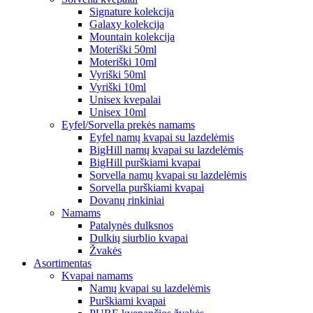
Signature kolekcija
Galaxy kolekcija
Mountain kolekcija
Moteriški 50ml
Moteriški 10ml
Vyriški 50ml
Vyriški 10ml
Unisex kvepalai
Unisex 10ml
Eyfel/Sorvella prekės namams
Eyfel namų kvapai su lazdelėmis
BigHill namų kvapai su lazdelėmis
BigHill purškiami kvapai
Sorvella namų kvapai su lazdelėmis
Sorvella purškiami kvapai
Dovanų rinkiniai
Namams
Patalynės dulksnos
Dulkių siurblio kvapai
Žvakės
Asortimentas
Kvapai namams
Namų kvapai su lazdelėmis
Purškiami kvapai