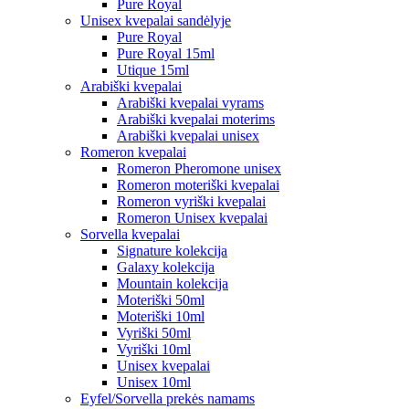
Pure Royal
Unisex kvepalai sandėlyje
Pure Royal
Pure Royal 15ml
Utique 15ml
Arabiški kvepalai
Arabiški kvepalai vyrams
Arabiški kvepalai moterims
Arabiški kvepalai unisex
Romeron kvepalai
Romeron Pheromone unisex
Romeron moteriški kvepalai
Romeron vyriški kvepalai
Romeron Unisex kvepalai
Sorvella kvepalai
Signature kolekcija
Galaxy kolekcija
Mountain kolekcija
Moteriški 50ml
Moteriški 10ml
Vyriški 50ml
Vyriški 10ml
Unisex kvepalai
Unisex 10ml
Eyfel/Sorvella prekės namams