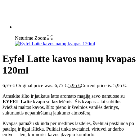
Neturime
Zoom
Eyfel Latte kavos namų kvapas
120ml
6,75
€
Original price was: 6,75 €.
5,95
€
Current price is: 5,95 €.
Atraskite šilto ir jaukaus latte aromato magiją savo namuose su
EYFEL Latte
kvapu su lazdelėmis. Šis kvapas – tai subtilus
šviežiai maltos kavos, šilto pieno ir švelnios vanilės derinys,
sukuriantis nepamirštamą jaukumo atmosferą.
Kvapas pamažu sklinda per medines lazdeles, švelniai pasklinda po
patalpą ir ilgai išlieka. Puikiai tinka svetainei, virtuvei ar darbo
erdvei – ten, kur norisi kavos įkvėpto komforto.