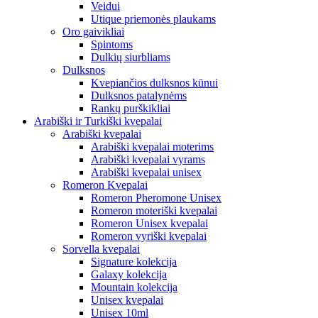
Veidui
Utique priemonės plaukams
Oro gaivikliai
Spintoms
Dulkių siurbliams
Dulksnos
Kvepiančios dulksnos kūnui
Dulksnos patalynėms
Rankų purškikliai
Arabiški ir Turkiški kvepalai
Arabiški kvepalai
Arabiški kvepalai moterims
Arabiški kvepalai vyrams
Arabiški kvepalai unisex
Romeron Kvepalai
Romeron Pheromone Unisex
Romeron moteriški kvepalai
Romeron Unisex kvepalai
Romeron vyriški kvepalai
Sorvella kvepalai
Signature kolekcija
Galaxy kolekcija
Mountain kolekcija
Unisex kvepalai
Unisex 10ml