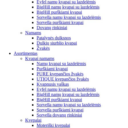
Eyfel namų kvapai su lazdelėmis
BigHill namų kvapai su lazdelėmis
BigHill purškiami kvapai
Sorvella namų kvapai su lazdelėmis
Sorvella purškiami kvapai
Dovanų rinkiniai
Namams
Patalynės dulksnos
Dulkių siurblio kvapai
Žvakės
Asortimentas
Kvapai namams
Namų kvapai su lazdelėmis
Purškiami kvapai
PURE kvepančios žvakės
UTIQUE kvepančios žvakės
Kvapnusis vaškas
Eyfel namų kvapai su lazdelėmis
BigHill namų kvapai su lazdelėmis
BigHill purškiami kvapai
Sorvella namų kvapai su lazdelėmis
Sorvella purškiami kvapai
Sorvella dovanų rinkiniai
Kvepalai
Moteriški kvepalai