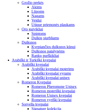
Grožio prekės
Akims
Lūpoms
Nagams
Veidui
Utique priemonės plaukams
Oro gaivikliai
Spintoms
Dulkių siurbliams
Dulksnos
Kvepiančios dulksnos kūnui
Dulksnos patalynėms
Rankų purškikliai
Arabiški ir Turkiški kvepalai
Arabiški kvepalai
Arabiški kvepalai moterims
Arabiški kvepalai vyrams
Arabiški kvepalai unisex
Romeron Kvepalai
Romeron Pheromone Unisex
Romeron moteriški kvepalai
Romeron Unisex kvepalai
Romeron vyriški kvepalai
Sorvella kvepalai
Signature kolekcija