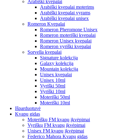
Arabiški kvepalai
Arabiški kvepalai moterims
Arabiški kvepalai vyrams
Arabiški kvepalai unisex
Romeron Kvepalai
Romeron Pheromone Unisex
Romeron moteriški kvepalai
Romeron Unisex kvepalai
Romeron vyriški kvepalai
Sorvella kvepalai
Signature kolekcija
Galaxy kolekcija
Mountain kolekcija
Unisex kvepalai
Unisex 10ml
Vyriški 50ml
Vyriški 10ml
Moteriški 50ml
Moteriški 10ml
Išparduotuvė
Kvapų gidas
Moteriškų FM kvapų įkvėpimai
Vyriškų FM kvapų įkvėpimai
Unisex FM kvapų įkvėpimai
Federico Mahora Kvapų gidas