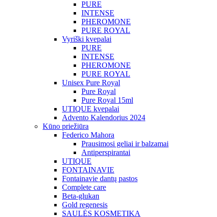
PURE
INTENSE
PHEROMONE
PURE ROYAL
Vyriški kvepalai
PURE
INTENSE
PHEROMONE
PURE ROYAL
Unisex Pure Royal
Pure Royal
Pure Royal 15ml
UTIQUE kvepalai
Advento Kalendorius 2024
Kūno priežiūra
Federico Mahora
Prausimosi geliai ir balzamai
Antiperspirantai
UTIQUE
FONTAINAVIE
Fontainavie dantų pastos
Complete care
Beta-glukan
Gold regenesis
SAULĖS KOSMETIKA