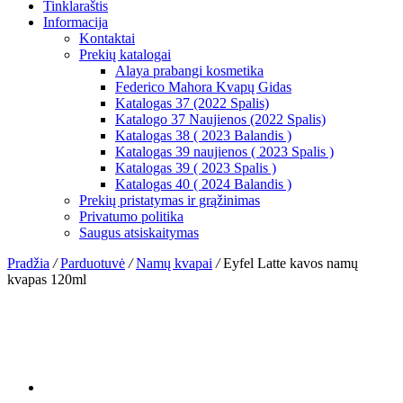
Tinklaraštis
Informacija
Kontaktai
Prekių katalogai
Alaya prabangi kosmetika
Federico Mahora Kvapų Gidas
Katalogas 37 (2022 Spalis)
Katalogo 37 Naujienos (2022 Spalis)
Katalogas 38 ( 2023 Balandis )
Katalogas 39 naujienos ( 2023 Spalis )
Katalogas 39 ( 2023 Spalis )
Katalogas 40 ( 2024 Balandis )
Prekių pristatymas ir grąžinimas
Privatumo politika
Saugus atsiskaitymas
Pradžia
/
Parduotuvė
/
Namų kvapai
/
Eyfel Latte kavos namų
kvapas 120ml