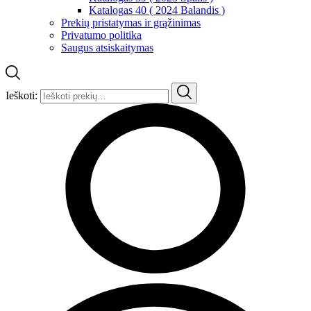
Katalogas 40 ( 2024 Balandis )
Prekių pristatymas ir grąžinimas
Privatumo politika
Saugus atsiskaitymas
Ieškoti: