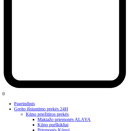
0
Pagrindinis
Greito išsiuntimo prekės 24H
Kūno priežiūros prekės
Makiažo priemonės ALAYA
Kūno purškikliai
Priemonės Kūnui