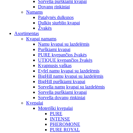
Sorvella purškiami kvapai
Dovanų rinkiniai
Namams
Patalynės dulksnos
Dulkių siurblio kvapai
Žvakės
Asortimentas
Kvapai namams
Namų kvapai su lazdelėmis
Purškiami kvapai
PURE kvepančios žvakės
UTIQUE kvepančios žvakės
Kvapnusis vaškas
Eyfel namų kvapai su lazdelėmis
BigHill namų kvapai su lazdelėmis
BigHill purškiami kvapai
Sorvella namų kvapai su lazdelėmis
Sorvella purškiami kvapai
Sorvella dovanų rinkiniai
Kvepalai
Moteriški kvepalai
PURE
INTENSE
PHEROMONE
PURE ROYAL