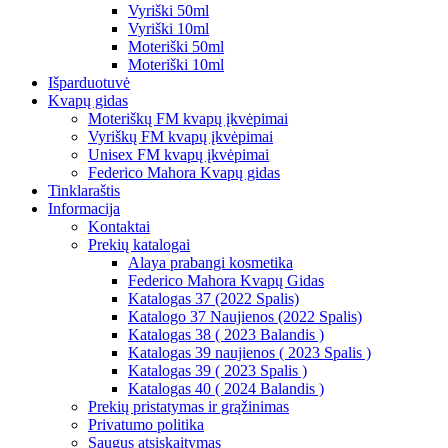
Vyriški 50ml
Vyriški 10ml
Moteriški 50ml
Moteriški 10ml
Išparduotuvė
Kvapų gidas
Moteriškų FM kvapų įkvėpimai
Vyriškų FM kvapų įkvėpimai
Unisex FM kvapų įkvėpimai
Federico Mahora Kvapų gidas
Tinklaraštis
Informacija
Kontaktai
Prekių katalogai
Alaya prabangi kosmetika
Federico Mahora Kvapų Gidas
Katalogas 37 (2022 Spalis)
Katalogo 37 Naujienos (2022 Spalis)
Katalogas 38 ( 2023 Balandis )
Katalogas 39 naujienos ( 2023 Spalis )
Katalogas 39 ( 2023 Spalis )
Katalogas 40 ( 2024 Balandis )
Prekių pristatymas ir grąžinimas
Privatumo politika
Saugus atsiskaitymas