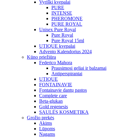
Vyriški kvepalai
PURE
INTENSE
PHEROMONE
PURE ROYAL
Unisex Pure Royal
Pure Royal
Pure Royal 15ml
UTIQUE kvepalai
Advento Kalendorius 2024
Kūno priežiūra
Federico Mahora
Prausimosi geliai ir balzamai
Antiperspirantai
UTIQUE
FONTAINAVIE
Fontainavie dantų pastos
Complete care
Beta-glukan
Gold regenesis
SAULĖS KOSMETIKA
Grožio prekės
Akims
Lūpoms
Nagams