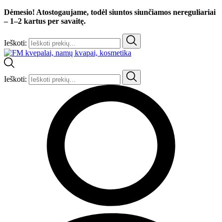
Dėmesio! Atostogaujame, todėl siuntos siunčiamos nereguliariai
– 1–2 kartus per savaitę.
Ieškoti:
Ieškoti: