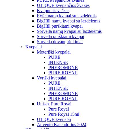
PURE kvepančios žvakės
UTIQUE kvepančios žvakės
Kvapnusis vaškas
Eyfel namų kvapai su lazdelėmis
BigHill namų kvapai su lazdelėmis
BigHill purškiami kvapai
Sorvella namų kvapai su lazdelėmis
Sorvella purškiami kvapai
Sorvella dovanų rinkiniai
Kvepalai
Moteriški kvepalai
PURE
INTENSE
PHEROMONE
PURE ROYAL
Vyriški kvepalai
PURE
INTENSE
PHEROMONE
PURE ROYAL
Unisex Pure Royal
Pure Royal
Pure Royal 15ml
UTIQUE kvepalai
Advento Kalendorius 2024