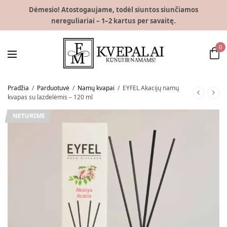
Dėmesio! Atostogaujame, todėl siuntos siunčiamos
nereguliariai – 1–2 kartus per savaitę.
0
Pradžia
/
Parduotuvė
/
Namų kvapai
/
EYFEL Akacijų namų
kvapas su lazdelėmis – 120 ml
NETURIME