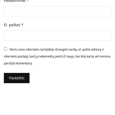
Pavadinimas
*
El. paštas
*
Noriu savo interneto naršyklėje išsaugoti vardą, el. pašto adresą ir
interneto puslapį, kad jų nebereiktų įvesti iš naujo, kai kitą kartą vėl norėsiu
parašyti komentarą.