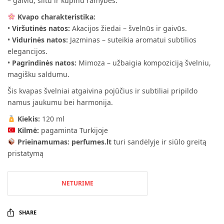
– gaiviu, šiltu ir kupinu ramybės.
Kvapo charakteristika:
•
Viršutinės natos:
Akacijos žiedai – švelnūs ir gaivūs.
•
Vidurinės natos:
Jazminas – suteikia aromatui subtilios
elegancijos.
•
Pagrindinės natos:
Mimoza – užbaigia kompoziciją švelniu,
magišku saldumu.
Šis kvapas švelniai atgaivina pojūčius ir subtiliai pripildo
namus jaukumu bei harmonija.
Kiekis:
120 ml
Kilmė:
pagaminta Turkijoje
Prieinamumas:
perfumes.lt
turi sandėlyje ir siūlo greitą
pristatymą
NETURIME
SHARE