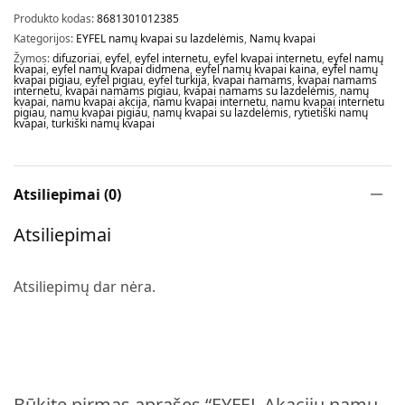
Produkto kodas:
8681301012385
Kategorijos:
EYFEL namų kvapai su lazdelėmis
,
Namų kvapai
Žymos:
difuzoriai
,
eyfel
,
eyfel internetu
,
eyfel kvapai internetu
,
eyfel namų
kvapai
,
eyfel namų kvapai didmena
,
eyfel namų kvapai kaina
,
eyfel namų
kvapai pigiau
,
eyfel pigiau
,
eyfel turkija
,
kvapai namams
,
kvapai namams
internetu
,
kvapai namams pigiau
,
kvapai namams su lazdelėmis
,
namų
kvapai
,
namu kvapai akcija
,
namu kvapai internetu
,
namu kvapai internetu
pigiau
,
namu kvapai pigiau
,
namų kvapai su lazdelėmis
,
rytietiški namų
kvapai
,
turkiški namų kvapai
Atsiliepimai (0)
Atsiliepimai
Atsiliepimų dar nėra.
Būkite pirmas aprašęs “EYFEL Akacijų namų